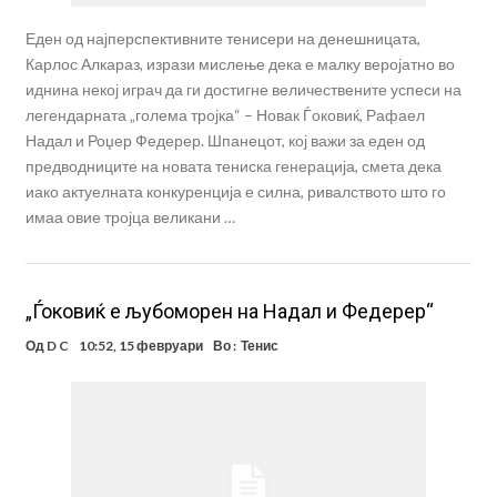
Еден од најперспективните тенисери на денешницата,
Карлос Алкараз, изрази мислење дека е малку веројатно во
иднина некој играч да ги достигне величествените успеси на
легендарната „голема тројка“ – Новак Ѓоковиќ, Рафаел
Надал и Роџер Федерер. Шпанецот, кој важи за еден од
предводниците на новата тениска генерација, смета дека
иако актуелната конкуренција е силна, ривалството што го
имаа овие тројца великани …
„Ѓоковиќ е љубоморен на Надал и Федерер“
Од
D C
10:52, 15 февруари
Во :
Тенис