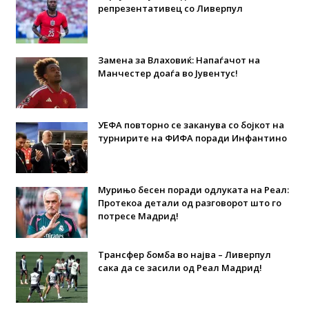
репрезентативец со Ливерпул
Замена за Влаховиќ: Напаѓачот на
Манчестер доаѓа во Јувентус!
УЕФА повторно се заканува со бојкот на
турнирите на ФИФА поради Инфантино
Мурињо бесен поради одлуката на Реал:
Протекоа детали од разговорот што го
потресе Мадрид!
Трансфер бомба во најва – Ливерпул
сака да се засили од Реал Мадрид!