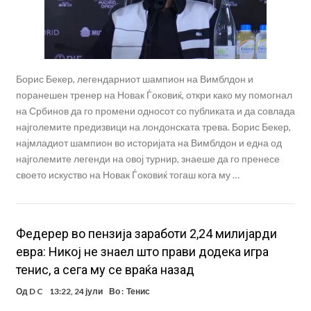
Борис Бекер, легендарниот шампион на Вимблдон и
поранешен тренер на Новак Ѓоковиќ, откри како му помогнал
на Србинов да го промени односот со публиката и да совлада
најголемите предизвици на лондонската трева. Борис Бекер,
најмладиот шампион во историјата на Вимблдон и една од
најголемите легенди на овој турнир, знаеше да го пренесе
своето искуство на Новак Ѓоковиќ тогаш кога му …
Федерер во пензија заработи 2,24 милијарди
евра: Никој не знаел што прави додека игра
тенис, а сега му се враќа назад
Од
D C
13:22, 24 јули
Во :
Тенис