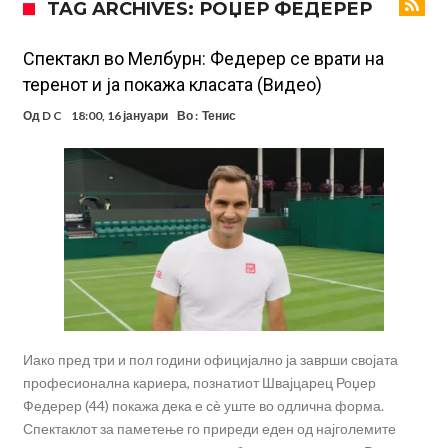
TAG ARCHIVES: РОЏЕР ФЕДЕРЕР
УЕФА повторно се заканува со бојкот на турнирите на ФИФА
поради Инфантино
Мурињо бесен поради одлуката на Реал: Протекоа детали од
Спектакл во Мелбурн: Федерер се врати на
теренот и ја покажа класата (Видео)
разговорот што го потресе Мадрид!
Трансфер бомба во најва – Ливерпул сака да се засили од Реал
Од
D C
18:00, 16 јануари
Во :
Тенис
Мадрид!
Карагер ги изненади сите со својата прогноза: “Тие ќе ја освојат
Премиер лигата, а причината е едноставна”
Родри ги отвори вратите за трансфер во Барселона, Реал Мадрид
е информиран
Крај на сагата: Винисиус останува во Реал Мадрид до 2032
година
Директор на ФИА за драмата во Формула 1: Не можеме да одиме
толку далеку!
Иако пред три и пол години официјално ја заврши својата
професионална кариера, познатиот Швајцарец Роџер
Федерер (44) покажа дека е сѐ уште во одлична форма.
Спектаклот за паметење го приреди еден од најголемите