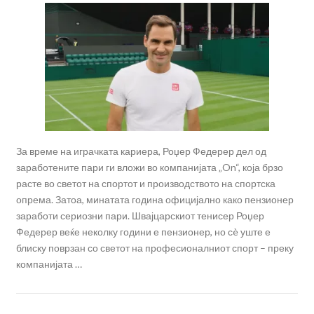
За време на играчката кариера, Роџер Федерер дел од
заработените пари ги вложи во компанијата „On“, која брзо
расте во светот на спортот и производството на спортска
опрема. Затоа, минатата година официјално како пензионер
заработи сериозни пари. Швајцарскиот тенисер Роџер
Федерер веќе неколку години е пензионер, но сè уште е
блиску поврзан со светот на професионалниот спорт – преку
компанијата …