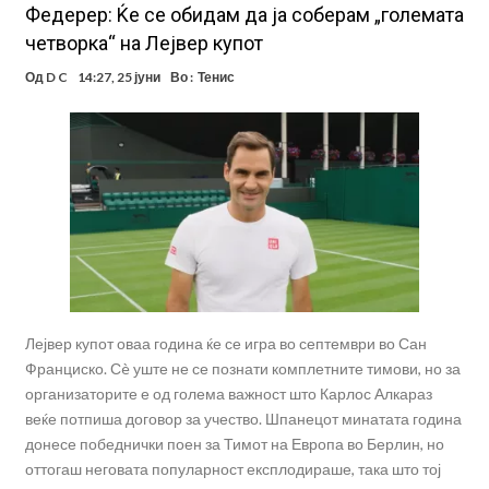
Федерер: Ќе се обидам да ја соберам „големата
четворка“ на Лејвер купот
Од
D C
14:27, 25 јуни
Во :
Тенис
Лејвер купот оваа година ќе се игра во септември во Сан
Франциско. Сè уште не се познати комплетните тимови, но за
организаторите е од голема важност што Карлос Алкараз
веќе потпиша договор за учество. Шпанецот минатата година
донесе победнички поен за Тимот на Европа во Берлин, но
оттогаш неговата популарност експлодираше, така што тој