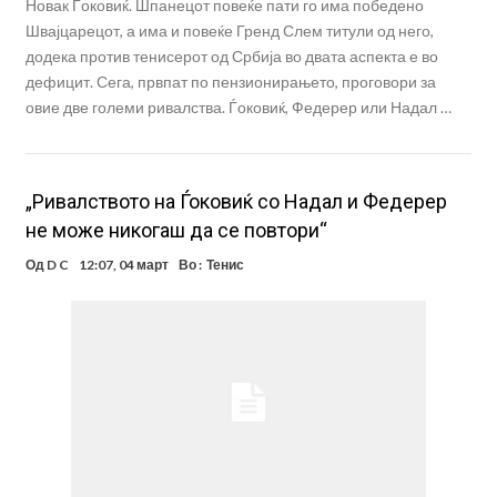
Новак Ѓоковиќ. Шпанецот повеќе пати го има победено
Швајцарецот, а има и повеќе Гренд Слем титули од него,
додека против тенисерот од Србија во двата аспекта е во
дефицит. Сега, првпат по пензионирањето, проговори за
овие две големи ривалства. Ѓоковиќ, Федерер или Надал …
„Ривалството на Ѓоковиќ со Надал и Федерер
не може никогаш да се повтори“
Од
D C
12:07, 04 март
Во :
Тенис