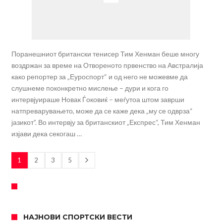
Поранешниот британски тенисер Тим Хенман беше многу
воздржан за време на Отвореното првенство на Австралија
како репортер за „Еуроспорт“ и од него не можевме да
слушнеме поконкретно мислење – дури и кога го
интервјуираше Новак Ѓоковиќ – меѓутоа штом заврши
натпреварувањето, може да се каже дека „му се одврза“
јазикот”. Во интервју за британскиот „Експрес“, Тим Хенман
изјави дека секогаш …
1
2
3
5
НАЈНОВИ СПОРТСКИ ВЕСТИ