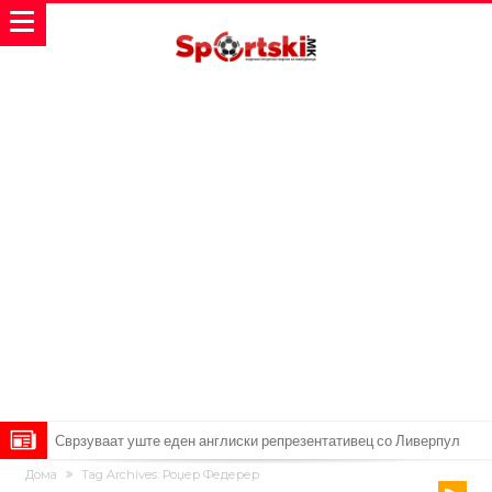
Сврзуваат уште еден англиски репрезентативец со Ливерпул
Дома
Tag Archives: Роџер Федерер
Замена за Влаховиќ: Напаѓачот на Манчестер доаѓа во Јувентус!