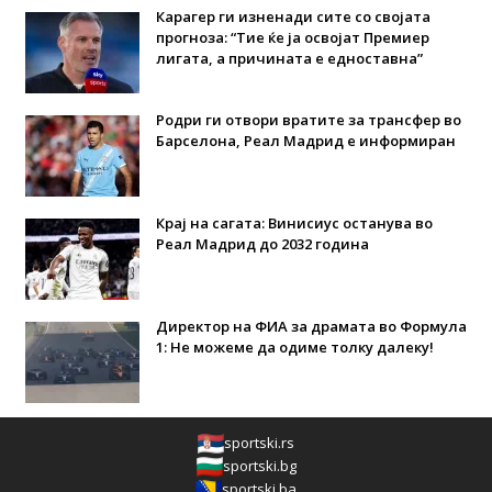
Карагер ги изненади сите со својата
прогноза: “Тие ќе ја освојат Премиер
лигата, а причината е едноставна”
Родри ги отвори вратите за трансфер во
Барселона, Реал Мадрид е информиран
Крај на сагата: Винисиус останува во
Реал Мадрид до 2032 година
Директор на ФИА за драмата во Формула
1: Не можеме да одиме толку далеку!
sportski.rs
sportski.bg
sportski.ba