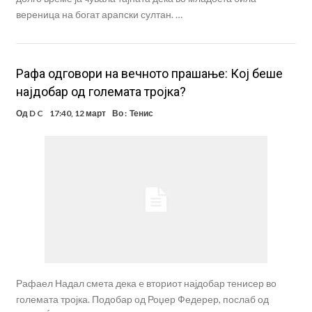
вереница на богат арапски султан. …
Рафа одговори на вечното прашање: Кој беше
најдобар од големата тројка?
Од
D C
17:40, 12 март
Во :
Тенис
Рафаел Надал смета дека e вториот најдобар тенисер во
големата тројка. Подобар од Роџер Федерер, послаб од