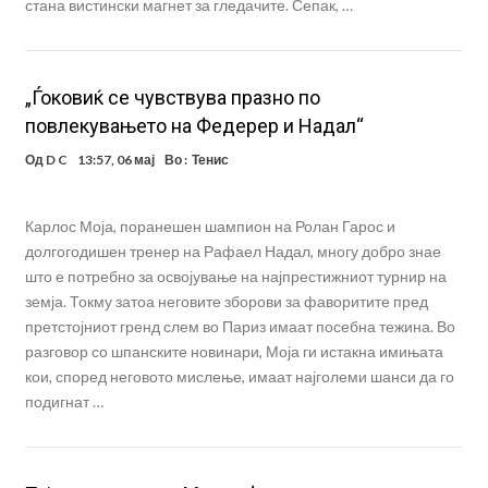
стана вистински магнет за гледачите. Сепак, …
„Ѓоковиќ се чувствува празно по
повлекувањето на Федерер и Надал“
Од
D C
13:57, 06 мај
Во :
Тенис
Карлос Моја, поранешен шампион на Ролан Гарос и
долгогодишен тренер на Рафаел Надал, многу добро знае
што е потребно за освојување на најпрестижниот турнир на
земја. Токму затоа неговите зборови за фаворитите пред
претстојниот гренд слем во Париз имаат посебна тежина. Во
разговор со шпанските новинари, Моја ги истакна имињата
кои, според неговото мислење, имаат најголеми шанси да го
подигнат …