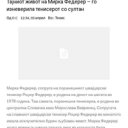
Тајниот живот на Мирка Федерер – го
изневерила тенисерот со султан
Од
D C
12:36, 03 април
Во :
Тенис
Мирка Федерер, сопруга на поранешниот швајцарски
тенисер Роџер Федерер, е родена на денот на шегата во
1978 година. Таа самата, поранешна тенисерка, е родена во
централна Словачка како Мирослава Вавринец. Сопругата
на славниот швајцарски тенисер Роџер Федерер во минатото
имала исклучително бурен љубовен живот. Мирка Федерер
долго време ја чувала тајната дека во младоста била