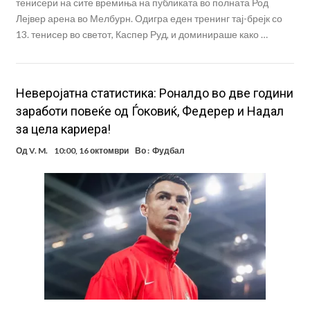
тенисери на сите времиња на публиката во полната Род
Лејвер арена во Мелбурн. Одигра еден тренинг тај-брејк со
13. тенисер во светот, Каспер Руд, и доминираше како …
Неверојатна статистика: Роналдо во две години
заработи повеќе од Ѓоковиќ, Федерер и Надал
за цела кариера!
Од
V. M.
10:00, 16 октомври
Во :
Фудбал