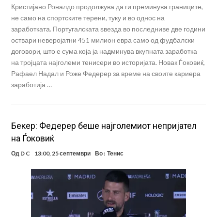
Кристијано Роналдо продолжува да ги преминува границите,
не само на спортските терени, туку и во однос на
заработката. Португалската ѕвезда во последниве две години
оствари неверојатни 451 милион евра само од фудбалски
договори, што е сума која ја надминува вкупната заработка
на тројцата најголеми тенисери во историјата. Новак Ѓоковиќ,
Рафаел Надал и Роже Федерер за време на своите кариера
заработија …
Бекер: Федерер беше најголемиот непријател
на Ѓоковиќ
Од
D C
13:00, 25 септември
Во :
Тенис