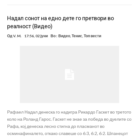
Надал сонот на едно дете го претвори во
реалност (Видео)
Од
V. M.
17:56, 02 јуни
Во :
Видео
,
Тенис
,
Топ вести
Рафаел Надал денеска го надигра Рикардо Гаскет во третото
коло на Роланд Гарос. Гаскет не знае за победа во дуелите со
Рафа, кој денеска лесно стигна до пласманот во
осминафиналето, откако славеше со 6:3, 6:2, 6:2. Шпанецот