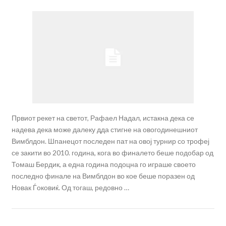
Првиот рекет на светот, Рафаел Надал, истакна дека се
надева дека може далеку дда стигне на овогодинешниот
Вимблдон. Шпанецот последен пат на овој турнир со трофеј
се закити во 2010. година, кога во финалето беше подобар од
Томаш Бердик, а една година подоцна го играше своето
последно финале на Вимблдон во кое беше поразен од
Новак Ѓоковиќ. Од тогаш, редовно …