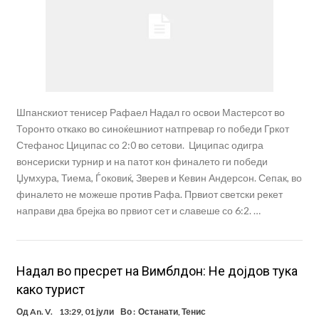
Шпанскиот тенисер Рафаел Надал го освои Мастерсот во
Торонто откако во синоќешниот натпревар го победи Гркот
Стефанос Циципас со 2:0 во сетови. Циципас одигра
вонсериски турнир и на патот кон финалето ги победи
Џумхура, Тиема, Ѓоковиќ, Зверев и Кевин Андерсон. Сепак, во
финалето не можеше против Рафа. Првиот светски рекет
направи два брејка во првиот сет и славеше со 6:2. …
Надал во пресрет на Вимблдон: Не дојдов тука
како турист
Од
An. V.
13:29, 01 јули
Во :
Останати
,
Тенис