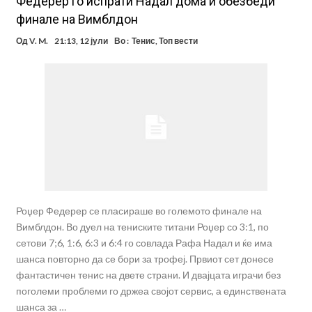
Федерер го испрати Надал дома и обезбеди
финале на Вимблдон
Од
V. M.
21:13, 12 јули
Во :
Тенис
,
Топ вести
Роџер Федерер се пласираше во големото финале на
Вимблдон. Во дуел на тениските титани Роџер со 3:1, по
сетови 7;6, 1:6, 6:3 и 6:4 го совлада Рафа Надал и ќе има
шанса повторно да се бори за трофеј. Првиот сет донесе
фантастичен тенис на двете страни. И двајцата играчи без
поголеми проблеми го држеа својот сервис, а единствената
шанса за …