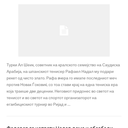
Турки Ал Шеик, советник на кралското семејство на Саудиска
Арабија, на шпанскиот тенисер Рафаел Надал му подари
рекет од чисто злато. Рафа вчера го имапе последниот меч
против Новак Ѓоковиќ, со тоа стави крај на една тениска ера
која траеше две децении. Неговиот придонес во светот на
тенисот и во светот на спортот организаторот на
егзибицискиот турнир во Ријад и …