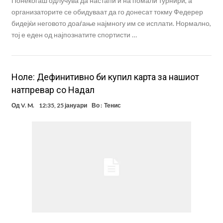
Понекогаш одлучува да настапи и на помали турнири, а
организаторите се обидуваат да го донесат токму Федерер
бидејќи неговото доаѓање најмногу им се исплати. Нормално,
тој е еден од најпознатите спортисти …
Ноле: Дефинитивно би купил карта за нашиот
натпревар со Надал
Од
V. M.
12:35, 25 јануари
Во :
Тенис