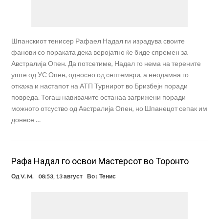
Шпанскиот тенисер Рафаел Надал ги израдува своите
фанови со пораката дека веројатно ќе биде спремен за
Австралија Опен. Да потсетиме, Надал го нема на терените
уште од УС Опен, односно од септември, а неодамна го
откажа и настапот на АТП Турнирот во Бризбејн поради
повреда. Тогаш навивачите останаа загрижени поради
можното отсуство од Австралија Опен, но Шпанецот сепак им
донесе …
Рафа Надал го освои Мастерсот во Торонто
Од
V. M.
08:53, 13 август
Во :
Тенис