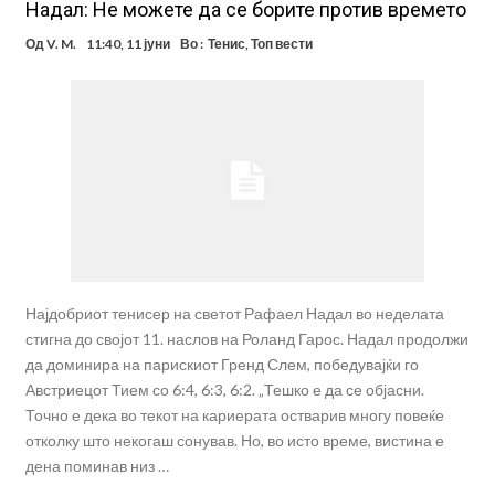
Надал: Не можете да се борите против времето
Од
V. M.
11:40, 11 јуни
Во :
Тенис
,
Топ вести
Најдобриот тенисер на светот Рафаел Надал во неделата
стигна до својот 11. наслов на Роланд Гарос. Надал продолжи
да доминира на парискиот Гренд Слем, победувајќи го
Австриецот Тием со 6:4, 6:3, 6:2. „Тешко е да се објасни.
Точно е дека во текот на кариерата остварив многу повеќе
отколку што некогаш сонував. Но, во исто време, вистина е
дена поминав низ …