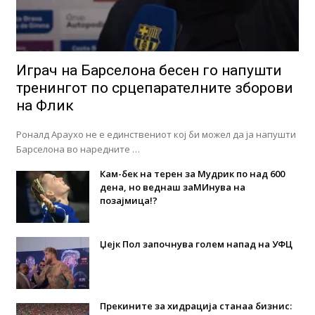
Играч на Барселона бесен го напушти
тренингот по срцепарателните зборови
на Флик
Роналд Араухо не е единствениот кој би можел да ја напушти
Барселона во наредните …
Кам-бек на терен за Мудрик по над 600
дена, но веднаш заМИнува на
позајмица!?
Џејк Пол започнува голем напад на УФЦ
Прекините за хидрација станаа бизнис: