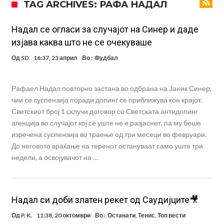
TAG ARCHIVES: РАФА НАДАЛ
Прекините за хидрација станаа бизнис: ФИФА не планира да ги
укине
Француски судија обвинет за семејно насилство – му се заканува
Надал се огласи за случајот на Синер и даде
изјава каква што не се очекуваше
18 месеци затвор
Ова никогаш не му се случило на Новак: Синер и Алкараз се
Од
SD
16:37, 23 април
Во :
Фудбал
повлекуваат, а Зверев веднаш се „распадна“
Реал Мадрид донесе одлука: Eндрик заминува во Премиер
лигата!
(ФОТО) Тажна вест од Аргентина: Голема загуба во семејството
Рафаел Надал повторно застана во одбрана на Јаник Синер,
на Меси
Мурињо воведува строга дисциплина во Реал Мадрид: Ова се
чии се суспензија поради допинг се приближува кон крајот.
Светскиот број 1 склучи договор со Светската антидопинг
трите нови правила за успех
Целосна војна: Барса го растура најважниот летен трансфер на
агенција во случајот кој сè уште не е разјаснет, па му беше
Атлетико?!
изречена суспензија во траење од три месеци во февруари.
До неговото враќање на теренот остануваат само уште три
недели, а освојувачот на …
Надал си доби златен рекет од Саудијците🎥
Од
P. K.
11:38, 20 октомври
Во :
Останати
,
Тенис
,
Топ вести