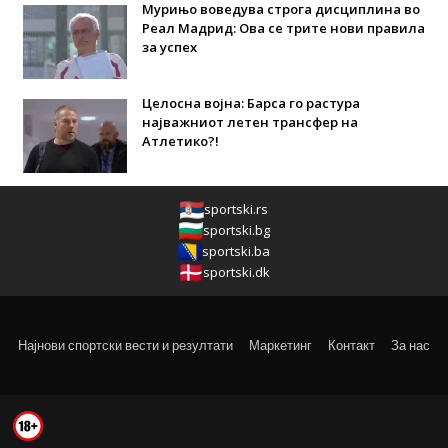
Мурињо воведува строга дисциплина во
Реал Мадрид: Ова се трите нови правила
за успех
Целосна војна: Барса го растура
најважниот летен трансфер на
Атлетико?!
sportski.rs
sportski.bg
sportski.ba
sportski.dk
Најнови спортски вести и резултати
Маркетинг
Контакт
За нас