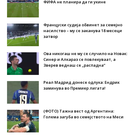
ФИФА не планира да ги укине
Француски судија обвинет за семејно
насилство – му се заканува 18 месеци
затвор
Ова никогаш не му се случило на Новак:
Синер и Алкараз се повлекуваат, а
Зверев веднаш се „распадна“
Реал Мадрид донесе одлука: Eндрик
заминува во Премиер лигата!
(ФОТО) Тажна вест од Аргентина:
Голема загуба во семејството на Меси