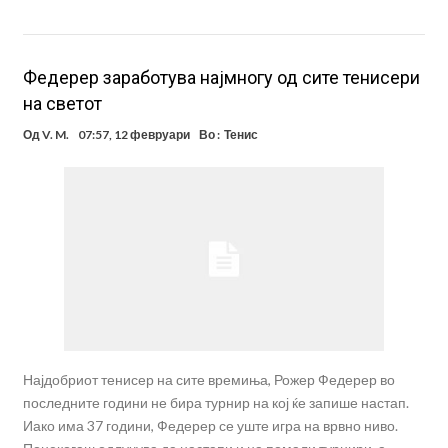
Федерер заработува најмногу од сите тенисери
на светот
Од
V. M.
07:57, 12 февруари
Во :
Тенис
Најдобриот тенисер на сите времиња, Рожер Федерер во
последните години не бира турнир на кој ќе запише настап.
Иако има 37 години, Федерер се уште игра на врвно ниво.