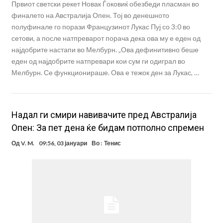
Првиот светски рекет Новак Ѓоковиќ обезбеди пласман во
финалето на Австралија Опен. Тој во денешното
полуфинале го порази Французинот Лукас Пуј со 3:0 во
сетови, а после натпреварот порача дека ова му е еден од
најдобрите настапи во Мелбурн. „Ова дефинитивно беше
еден од најдобрите натпревари кои сум ги одиграл во
Мелбурн. Се функционираше. Ова е тежок ден за Лукас, …
Надал ги смири навивачите пред Австралија
Опен: За пет дена ќе бидам потполно спремен
Од
V. M.
09:56, 03 јануари
Во :
Тенис