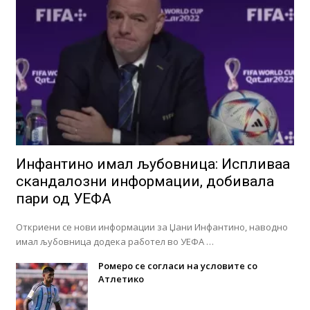
Инфантино имал љубовница: Испливаа
скандалозни информации, добивала
пари од УЕФА
Откриени се нови информации за Џани Инфантино, наводно
имал љубовница додека работел во УЕФА …
Ромеро се согласи на условите со
Атлетико