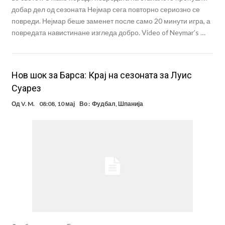
добар дел од сезоната Нејмар сега повторно сериозно се
повреди. Нејмар беше заменет после само 20 минути игра, а
повредата навистинане изгледа добро. Video of Neymar’s …
Нов шок за Барса: Крај на сезоната за Луис
Суарез
Од
V. M.
08:08, 10 мај
Во :
Фудбал
,
Шпанија