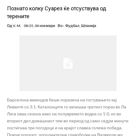
Познато колку Суарез ќе отсуствува од
терените
Од
V. M.
08:35, 04 ноември
Во :
Фудбал
,
Шпанија
Барселона викендов беше поразена на гостувањето кај
Леванте со 3:1. Каталонците го запишаа третиот пораз во Ла
Лига оваа сезона иако на полувремето водеа со 1:0, но во
вториот дел домашниот тим во период од само седум минути
постигнаа три погодоци и на крајот славеа голема победа.
Покрај поразот, дополнителни главоболки на Валверде му