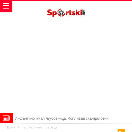
Ромеро се согласи на условите со Атлетико
Дома
Tag Archives: повреда
Арсенал со 138 милиони евра тргнува по ѕвездата на Серија А?