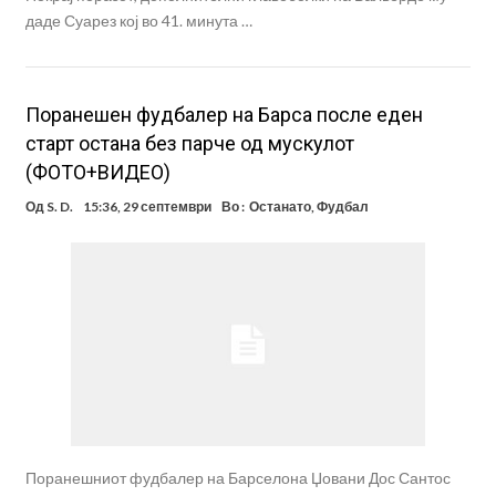
даде Суарез кој во 41. минута …
Поранешен фудбалер на Барса после еден
старт остана без парче од мускулот
(ФОТО+ВИДЕО)
Од
S. D.
15:36, 29 септември
Во :
Останато
,
Фудбал
Поранешниот фудбалер на Барселона Џовани Дос Сантос