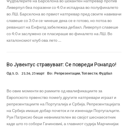
Фудбалерите на Барселона во шокантен натпревар против
Ливерпул беа поразени со 4:0 и испаднаа во полуфиналето
во ЛШ. Барселона во првиот натпревар пред своите навивачи
славеше со 3:0 и се чинеше дека се е готово, но потоа во
реваншот на Енфилд забележаа дебакл. Ливерпул славеше
со 4:0 и заслужено се пласираше во финалето на ЛШ. Во
каталонскиот клуб ова лето …
Во Јувентус стравуваат: Се повреди Роналдо!
Од
S. D.
21:36, 25 март
Во :
Репрезентации
,
Топ вести
,
Фудбал
Во овие моменти во рамките од квалификациите за
Европското првенство помеѓу другите натпревари играат и
репрезентациите на Португалија и Србија. Репрезентацијата
на Србија имаше добар почеток и ги изненади Португалците.
Руи Патрисио беше невнимателен во својот шеснаесетник
каде што го собори Гачиновиќ, а главниот судија Марчинијак