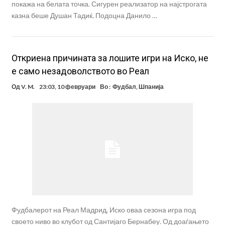
покажа на белата точка. Сигурен реализатор на најстрогата
казна беше Душан Тадиќ. Подоцна Данило …
Откриена причината за лошите игри на Иско, не
е само незадоволството во Реал
Од
V. M.
23:03, 10 февруари
Во :
Фудбал
,
Шпанија
Фудбалерот на Реал Мадрид, Иско оваа сезона игра под
своето ниво во клубот од Сантијаго Бернабеу. Од доаѓањето