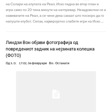
на Солари на клупата на Реал, Иско падна во втор план и
игра само по 20-тина минути на натпревар. Незадоволни се и
навивачите на Реал, а се чини дека сакаат што поскоро да го
напушти клубот. Сепак, најверојатно слабите игри на Иско …
Линдзи Вон објави фотографија од
повредениот задник на нејзината колешка
(ФОТО)
Од
S. D.
17:02, 06 февруари
Во :
Останати