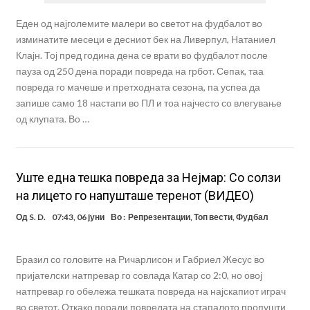
Еден од најголемите малери во светот на фудбалот во
изминатите месеци е десниот бек на Ливерпул, Натаниел
Клајн. Тој пред година дена се врати во фудбалот после
пауза од 250 дена поради повреда на грбот. Сепак, таа
повреда го мачеше и претходната сезона, па успеа да
запише само 18 настапи во ПЛ и тоа најчесто со влегување
од клупата. Во …
Уште една тешка повреда за Нејмар: Со солзи
на лицето го напушташе теренот (ВИДЕО)
Од
S. D.
07:43, 06 јуни
Во :
Репрезентации
,
Топ вести
,
Фудбал
Бразил со головите на Ричарлисон и Габриел Жесус во
пријателски натпревар го совлада Катар со 2:0, но овој
натпревар го обележа тешката повреда на најскапиот играч
во светот. Откако поради повредата на стапалото пропушти