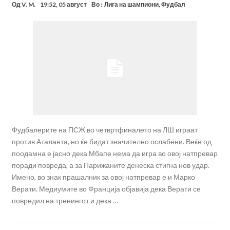
Од
V. M.
19:52, 05 август
Во :
Лига на шампиони
,
Фудбал
Фудбалерите на ПСЖ во четвртфиналето на ЛШ играат
против Аталанта, но ќе бидат значително ослабени. Веќе од
поодамна е јасно дека Мбапе нема да игра во овој натпревар
поради повреда, а за Парижаните денеска стигна нов удар.
Имено, во знак прашалник за овој натпревар е и Марко
Верати. Медиумите во Франција објавија дека Верати се
повредил на тренингот и дека …