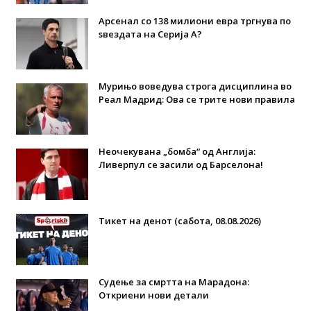
Арсенал со 138 милиони евра тргнува по
ѕвездата на Серија А?
Мурињо воведува строга дисциплина во
Реал Мадрид: Ова се трите нови правила
Неочекувана „бомба“ од Англија:
Ливерпул се засили од Барселона!
Тикет на денот (сабота, 08.08.2026)
Судење за смртта на Марадона:
Откриени нови детали