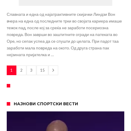
Славната и една од најатрактивните скијачки Линдзи Вон
вчера на една од последните трки во својата кариера имаше
тежок пад, после кој за среќа не заработи посериозна
повреда. Вон заврши во заштитните огради на патеката во
Оре, но сепак успеа да се спушти до целата. При падот таа
заработи мала повреда на окото. Од друга страна пак
нејзината пријателка и …
1
2
3
15
НАЈНОВИ СПОРТСКИ ВЕСТИ