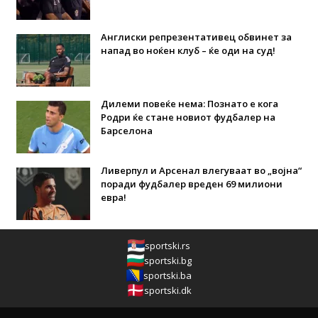
Англиски репрезентативец обвинет за
напад во ноќен клуб – ќе оди на суд!
Дилеми повеќе нема: Познато е кога
Родри ќе стане новиот фудбалер на
Барселона
Ливерпул и Арсенал влегуваат во „војна“
поради фудбалер вреден 69 милиони
евра!
sportski.rs
sportski.bg
sportski.ba
sportski.dk