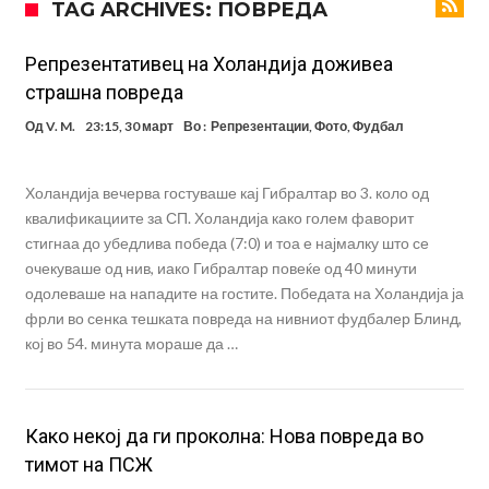
TAG ARCHIVES: ПОВРЕДА
Мурињо воведува строга дисциплина во Реал Мадрид: Ова се
трите нови правила
Неочекувана „бомба“ од Англија: Ливерпул се засили од
Репрезентативец на Холандија доживеа
страшна повреда
Барселона!
Тикет на денот (сабота, 08.08.2026)
Од
V. M.
23:15, 30 март
Во :
Репрезентации
,
Фото
,
Фудбал
Судење за смртта на Марадона: Откриени нови детали
Англиски репрезентативец обвинет за напад во ноќен клуб – ќе
Холандија вечерва гостуваше кај Гибралтар во 3. коло од
оди на суд!
Дилеми повеќе нема: Познато е кога Родри ќе стане новиот
квалификациите за СП. Холандија како голем фаворит
стигнаа до убедлива победа (7:0) и тоа е најмалку што се
фудбалер на Барселона
Ливерпул и Арсенал влегуваат во „војна“ поради фудбалер
очекуваше од нив, иако Гибралтар повеќе од 40 минути
вреден 69 милиони евра!
одолеваше на нападите на гостите. Победата на Холандија ја
фрли во сенка тешката повреда на нивниот фудбалер Блинд,
кој во 54. минута мораше да …
Како некој да ги проколна: Нова повреда во
тимот на ПСЖ