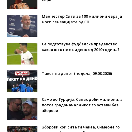
Манчестер Сити за 100 милиони евра ја
носи сензацијата од СП
Се подготвува фудбалска предавство
какво што не е видено од 2010 година?
Тикет на денот (недела, 09.08.2026)
Само во Турција: Салах доби милиони, а
потоа градоначалникот го остави без
зборови
Зборови кои сите ги чекаа, Симеоне го