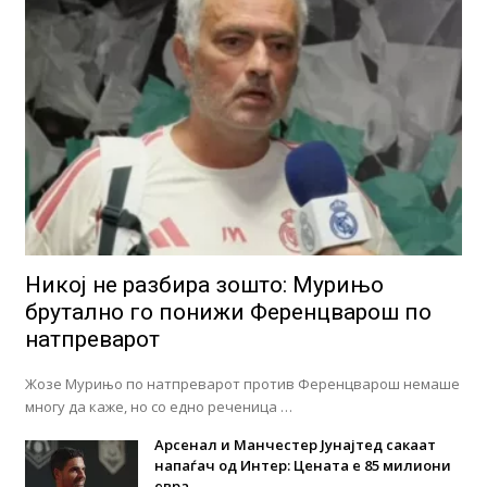
Никој не разбира зошто: Мурињо
брутално го понижи Ференцварош по
натпреварот
Жозе Мурињо по натпреварот против Ференцварош немаше
многу да каже, но со едно реченица …
Арсенал и Манчестер Јунајтед сакаат
напаѓач од Интер: Цената е 85 милиони
евра