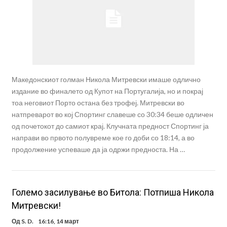
Македонскиот голман Никола Митревски имаше одлично
издание во финалето од Купот на Португалија, но и покрај
тоа неговиот Порто остана без трофеј. Митревски во
натпреварот во кој Спортинг славеше со 30:34 беше одличен
од почетокот до самиот крај. Клучната предност Спортинг ја
направи во првото полувреме кое го доби со 18:14, а во
продолжение успеваше да ја одржи предноста. На …
Големо засилување во Битола: Потпиша Никола
Митревски!
Од
S. D.
16:16, 14 март