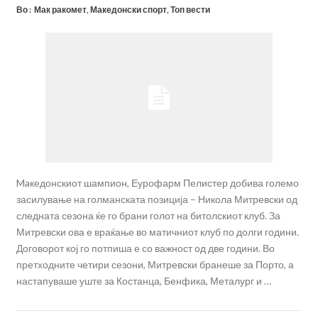
Во :
Мак ракомет
,
Македонски спорт
,
Топ вести
Maкедонскиот шампион, Еурофарм Пелистер добива големо
засилување на голманската позиција – Никола Митревски од
следната сезона ќе го брани голот на битолскиот клуб. За
Митревски ова е враќање во матичниот клуб по долги години.
Договорот кој го потпиша е со важност од две години. Во
претходните четири сезони, Митревски бранеше за Порто, а
настапуваше уште за Костанца, Бенфика, Металург и …