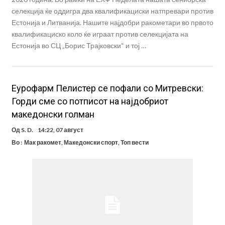
селекција ќе оддигра два квалификациски натпревари против
Естонија и Литванија. Нашите најдобри ракометари во првото
квалификациско коло ќе играат против селекцијата на
Естонија во СЦ „Борис Трајковски“ и тој …
Еурофарм Пелистер се пофали со Митревски:
Горди сме со потписот на најдобриот
македонски голман
Од
S. D.
14:22, 07 август
Во :
Мак ракомет
,
Македонски спорт
,
Топ вести