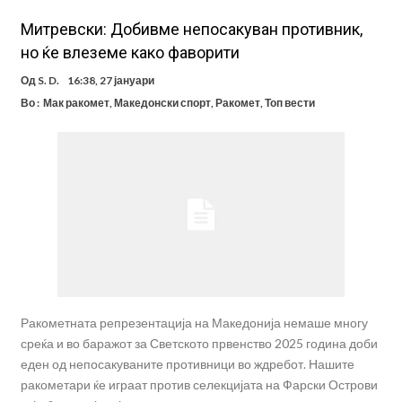
Митревски: Добивме непосакуван противник,
но ќе влеземе како фаворити
Од
S. D.
16:38, 27 јануари
Во :
Мак ракомет
,
Македонски спорт
,
Ракомет
,
Топ вести
Ракометната репрезентација на Македонија немаше многу
среќа и во баражот за Светското првенство 2025 година доби
еден од непосакуваните противници во ждребот. Нашите
ракометари ќе играат против селекцијата на Фарски Острови