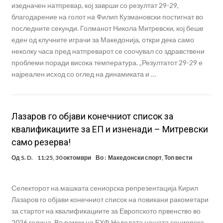
изедначен натпревар, кој заврши со резултат 29-29,
благодарение на голот на Филип Кузмановски постигнат во
последните секунди. Голманот Никола Митревски, кој беше
еден од клучните играчи за Македонија, откри дека само
неколку часа пред натпреварот се соочувал со здравствени
проблеми поради висока температура. „Резултатот 29-29 е
најреален исход со оглед на динамиката и …
Лазаров го објави конечниот список за
квалификациите за ЕП и изненади – Митревски
само резерва!
Од
S. D.
11:25, 30 октомври
Во :
Македонски спорт
,
Топ вести
Селекторот на машката сениорска репрезентација Кирил
Лазаров го објави конечниот список на повикани ракометари
за стартот на квалификациите за Европското првенство во
2026 година. Во рамки на ЕХФ Неделата нашата сениорска