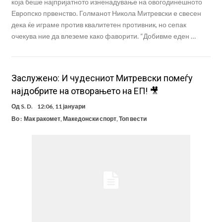
која беше најпријатното изненадување на овогодинешното
Европско првенство. Голманот Никола Митревски е свесен
дека ќе играме против квалитетен противник, но сепак
очекува ние да влеземе како фаворити. “Добивме еден …
Заслужено: И чудесниот Митревски помеѓу
најдобрите на отворањето на ЕП! 🎥
Од
S. D.
12:06, 11 јануари
Во :
Мак ракомет
,
Македонски спорт
,
Топ вести