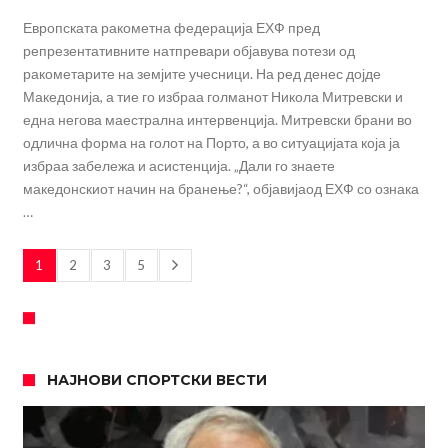
Европската ракометна федерација ЕХФ пред
репрезентативните натпревари објавува потези од
ракометарите на земјите учесници. На ред денес дојде
Македонија, а тие го избраа голманот Никола Митревски и
една негова маестрална интервенција. Митревски брани во
одлична форма на голот на Порто, а во ситуацијата која ја
избраа забележа и асистенција. „Дали го знаете
македонскиот начин на бранење?“, објавијаод ЕХФ со ознака
…
1
2
3
5
НАЈНОВИ СПОРТСКИ ВЕСТИ