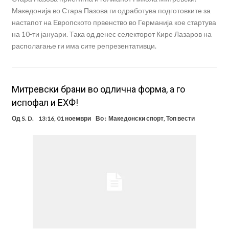
Македонија во Стара Пазова ги одработува подготовките за
настапот на Европското првенство во Германија кое стартува
на 10-ти јануари. Така од денес селекторот Кире Лазаров на
располагање ги има сите репрезентативци.
Митревски брани во одлична форма, а го
испофал и ЕХФ!
Од
S. D.
13:16, 01 ноември
Во :
Македонски спорт
,
Топ вести