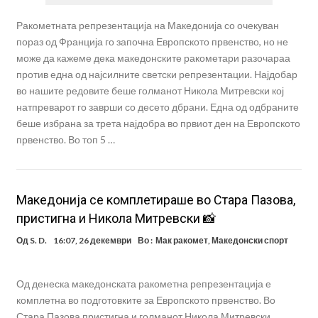
Ракометната репрезентација на Македонија со очекуван
пораз од Франција го започна Европското првенство, но не
може да кажеме дека македонските ракометари разочараа
против една од најсилните светски репрезентации. Најдобар
во нашите редовите беше голманот Никола Митревски кој
натпреварот го заврши со десето дбрани. Една од одбраните
беше избрана за трета најдобра во првиот ден на Европското
првенство. Во топ 5 …
Maкедонија се комплетираше во Стара Пазова,
пристигна и Никола Митревски 📸
Од
S. D.
16:07, 26 декември
Во :
Мак ракомет
,
Македонски спорт
Од денеска македонската ракометна репрезентација е
комплетна во подготовките за Европското првенство. Во
Стара Пазова пристигна и голманот Никола Митревски.