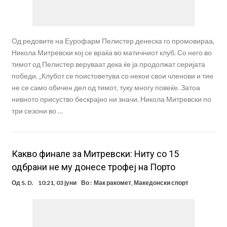
Од редовите на Еурофарм Пелистер денеска го промовираа,
Никола Митревски кој се враќа во матичниот клуб. Со него во
тимот од Пелистер веруваат дека ќе ја продолжат серијата
победи. „Клубот се поистоветува со некои свои членови и тие
не се само обичен дел од тимот, туку многу повеќе. Затоа
нивното присуство бескрајно ни значи. Никола Митревски по
три сезони во …
Какво финале за Митревски: Ниту со 15
одбрани не му донесе трофеј на Порто
Од
S. D.
10:21, 03 јуни
Во :
Мак ракомет
,
Македонски спорт