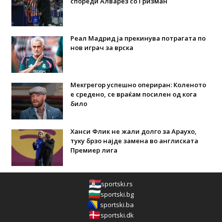
спореди Алварез со Гризман
Реал Мадрид ја прекинува потрагата по
нов играч за врска
Мекгрегор успешно опериран: Коленото
е средено, се враќам посилен од кога
било
Ханси Флик не жали долго за Араухо,
туку брзо најде замена во англиската
Премиер лига
sportski.rs
sportski.bg
sportski.ba
sportski.dk