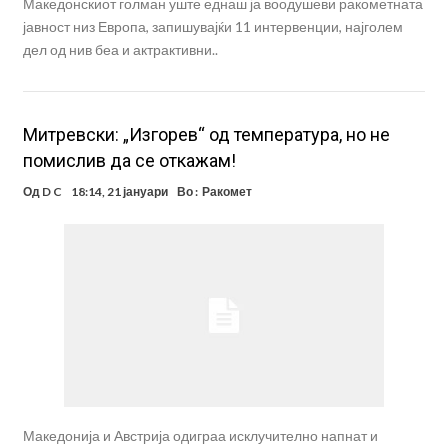
Македонскиот голман уште еднаш ја воодушеви ракометната
јавност низ Европа, запишувајќи 11 интервенции, најголем
дел од нив беа и актрактивни..
Митревски: „Изгорев“ од температура, но не
помислив да се откажам!
Од
D C
18:14, 21 јануари
Во :
Ракомет
Македонија и Австрија одиграа исклучително напнат и