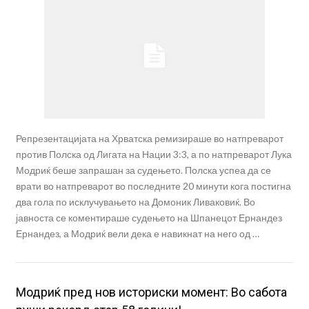
Репрезентацијата на Хрватска ремизираше во натпреварот
против Полска од Лигата на Нации 3:3, а по натпреварот Лука
Модриќ беше запрашан за судењето. Полска успеа да се
врати во натпреварот во последните 20 минути кога постигна
два гола по исклучувањето на Домоник Ливаковиќ. Во
јавноста се коментираше судењето на Шпанецот Ернандез
Ернандез, а Модриќ вели дека е навикнат на него од …
Модриќ пред нов историски момент: Во сабота