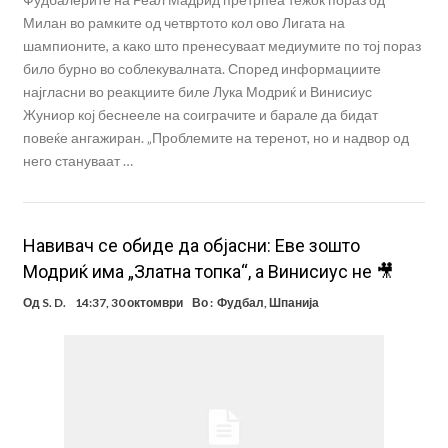
Милан во рамките од четвртото кол ово Лигата на
шампионите, а како што пренесуваат медиумите по тој пораз
било бурно во соблекувалната. Според информациите
најгласни во реакциите биле Лука Модриќ и Винисиус
Жуниор кој беснееле на соиграчите и барале да бидат
повеќе ангажиран. „Проблемите на теренот, но и надвор од
него стануваат …
Навивач се обиде да објасни: Еве зошто
Модриќ има „Златна топка“, а Винисиус не 🎥
Од
S. D.
14:37, 30 октомври
Во :
Фудбал
,
Шпанија