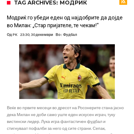
TAG ARCHIVES: МОДРИЌ
фудбалер на Барселона
Ливерпул и Арсенал влегуваат во „војна“ поради фудбалер
вреден 69 милиони евра!
Кој го убеди Родри да ја избере Барселона?
Модриќ го убеди еден од најдобрите да дојде
во Милан: „Стар пријателе, те чекам!“
Инфантино го возвраќа ударот, кој сè досега го поддржал?
Од
PK
23:30, 30 декември
Во :
Фудбал
„Влегувам на стадионот за да го разнесам Меси со четири бомби“
Реал потроши повеќе од 200 милиони евра, но не го затвора
паричникот – ќе има уште засилувања!
После распродажба, време е Њукасл да ја отвори касата, дали
има 100.000.000 евра за да ги задоволи Германците?
Ова што се случи на другиот крај од планетата најдобро покажува
кој е и што е Лука Модриќ
Веќе во првите месеци во дресот на Росонерите стана јасно
дека Милан не доби само уште еден искусен играч, туку
вистински лидер. Лука игра фантастичен фудбал и
стигнуваат пофалби за него од сите страни. Сепак,