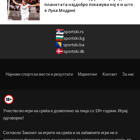
планетата најдобро покажува кој е и што
е Лука Модриќ
sportski.rs
sportski.bg
sportski.ba
sportski.dk
Најнови спортски вести и резултати
Маркетинг
Контакт
За нас
Учество во игри на среќа е дозволено за лица со 18+ години. Играј
одговорно!
Согласно Законот за игрите на среќа и за забавните игри не е
дозволено физичко лице да учествува во странски игри на среќа, во