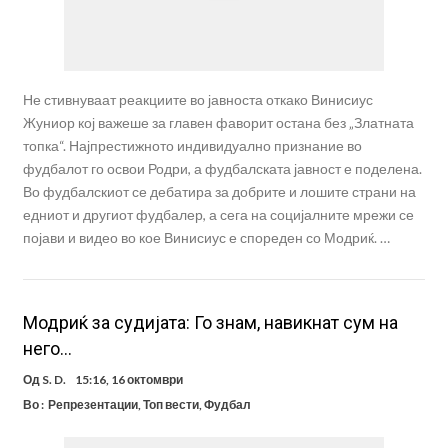
Не стивнуваат реакциите во јавноста откако Винисиус
Жуниор кој важеше за главен фаворит остана без „Златната
топка“. Најпрестижното индивидуално признание во
фудбалот го освои Родри, а фудбалската јавност е поделена.
Во фудбалскиот се дебатира за добрите и лошите страни на
едниот и другиот фудбалер, а сега на социјалните мрежи се
појави и видео во кое Винисиус е спореден со Модриќ. …
Модриќ за судијата: Го знам, навикнат сум на
него…
Од
S. D.
15:16, 16 октомври
Во :
Репрезентации
,
Топ вести
,
Фудбал