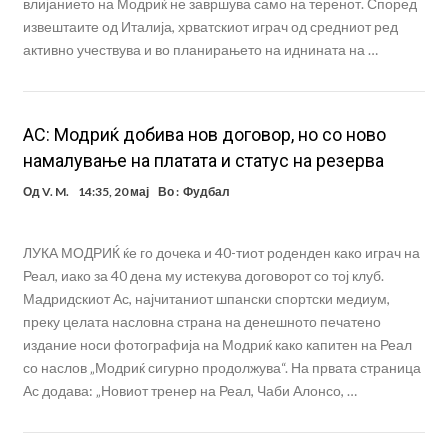
влијанието на Модриќ не завршува само на теренот. Според
извештаите од Италија, хрватскиот играч од средниот ред
активно учествува и во планирањето на иднината на …
АС: Модриќ добива нов договор, но со ново
намалување на платата и статус на резерва
Од
V. M.
14:35, 20 мај
Во :
Фудбал
ЛУКА МОДРИЌ ќе го дочека и 40-тиот роденден како играч на
Реал, иако за 40 дена му истекува договорот со тој клуб.
Мадридскиот Ас, најчитаниот шпански спортски медиум,
преку целата насловна страна на денешното печатено
издание носи фотографија на Модриќ како капитен на Реал
со наслов „Модриќ сигурно продолжува“. На првата страница
Ас додава: „Новиот тренер на Реал, Чаби Алонсо, …