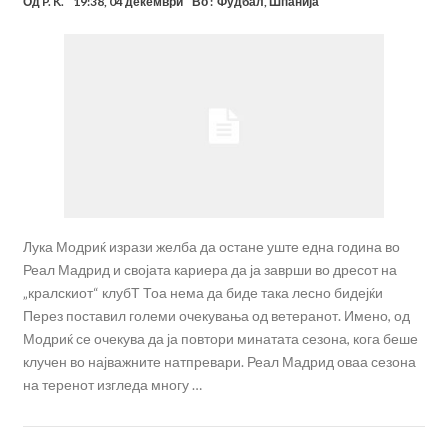
Од
P. K.
19:38, 04 декември
Во :
Фудбал
,
Шпанија
Лука Модриќ изрази желба да остане уште една година во
Реал Мадрид и својата кариера да ја заврши во дресот на
„кралскиот“ клубТ Тоа нема да биде така лесно бидејќи
Перез поставил големи очекувања од ветеранот. Имено, од
Модриќ се очекува да ја повтори минатата сезона, кога беше
клучен во најважните натпревари. Реал Мадрид оваа сезона
на теренот изгледа многу …