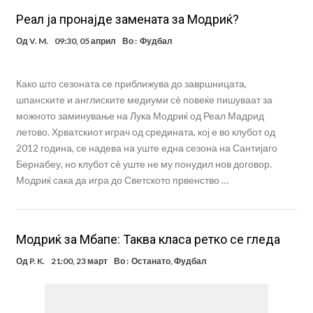
Реал ја пронајде замената за Модриќ?
Од
V. M.
09:30, 05 април
Во :
Фудбал
Како што сезоната се приближува до завршницата,
шпанските и англиските медиуми сè повеќе пишуваат за
можното заминување на Лука Модриќ од Реал Мадрид
летово. Хрватскиот играч од средината, кој е во клубот од
2012 година, се надева на уште една сезона на Сантијаго
Бернабеу, но клубот сè уште не му понудил нов договор.
Модриќ сака да игра до Светското првенство …
Модриќ за Мбапе: Таква класа ретко се гледа
Од
P. K.
21:00, 23 март
Во :
Останато
,
Фудбал