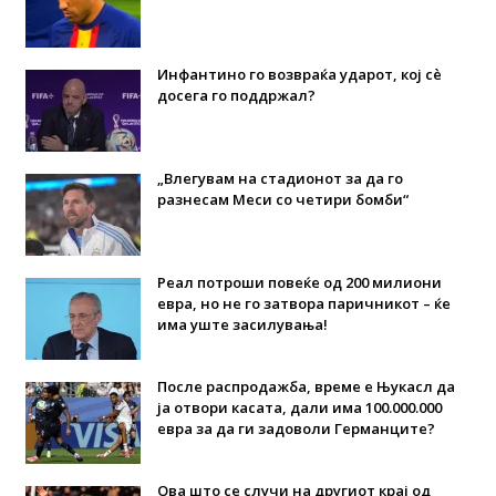
Инфантино го возвраќа ударот, кој сè
досега го поддржал?
„Влегувам на стадионот за да го
разнесам Меси со четири бомби“
Реал потроши повеќе од 200 милиони
евра, но не го затвора паричникот – ќе
има уште засилувања!
После распродажба, време е Њукасл да
ја отвори касата, дали има 100.000.000
евра за да ги задоволи Германците?
Ова што се случи на другиот крај од