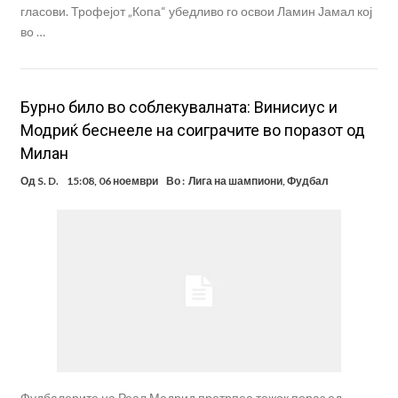
гласови. Трофејот „Копа“ убедливо го освои Ламин Јамал кој
во …
Бурно било во соблекувалната: Винисиус и
Модриќ беснееле на соиграчите во поразот од
Милан
Од
S. D.
15:08, 06 ноември
Во :
Лига на шампиони
,
Фудбал
Фудбалерите на Реал Мадрид претрпеа тежок пораз од