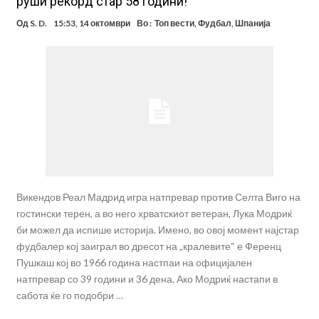
руши рекорд стар 58 години!
Од
S. D.
15:53, 14 октомври
Во :
Топ вести
,
Фудбал
,
Шпанија
Викендов Реал Мадрид игра натпревар против Селта Виго на
гостински терен, а во него хрватскиот ветеран, Лука Модриќ
би можел да испише историја. Имено, во овој момент најстар
фудбалер кој заиграл во дресот на „кралевите“ е Ференц
Пушкаш кој во 1966 година настпаи на официјален
натпревар со 39 години и 36 дена. Ако Модриќ настапи в
сабота ќе го подобри …