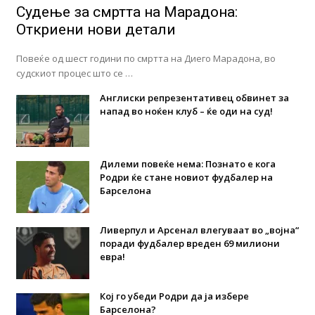
Судење за смртта на Марадона:
Откриени нови детали
Повеќе од шест години по смртта на Диего Марадона, во
судскиот процес што се …
Англиски репрезентативец обвинет за
напад во ноќен клуб – ќе оди на суд!
Дилеми повеќе нема: Познато е кога
Родри ќе стане новиот фудбалер на
Барселона
Ливерпул и Арсенал влегуваат во „војна“
поради фудбалер вреден 69 милиони
евра!
Кој го убеди Родри да ја избере
Барселона?