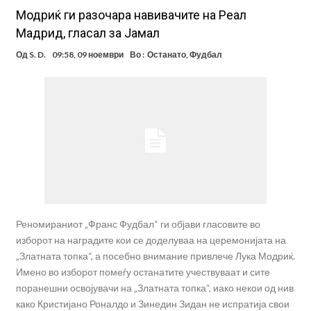
Модриќ ги разочара навивачите на Реал
Мадрид, гласал за Јамал
Од
S. D.
09:58, 09 ноември
Во :
Останато
,
Фудбал
Реномираниот „Франс Фудбал“ ги објави гласовите во
изборот на наградите кои се доделуваа на церемонијата на
„Златната топка“, а посебно внимание привлече Лука Модриќ.
Имено во изборот помеѓу останатите учествуваат и сите
поранешни освојувачи на „Златната топка“, иако некои од нив
како Кристијано Роналдо и Зинедин Зидан не испратија свои