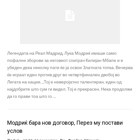
Легендата на Реал Мадрид, Лука Модриќ имаше само
пофални зборови за неговиот соиграч Килијан Мбапе и е
убеден дека неколку пати ќе ја освои Златната топка. Вечерва
ќе играат еден против друг во четвртфинален двобој во
Лигата на нации. „Тој е неверојатно талентиран, еден од
најдобрите што сум ги видел. Тој е прекрасен. Нека продолжи
да го прави тоа што го …
Модриќ бара нов договор, Перез му постави
услов