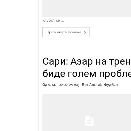
клубот ќе …
Прочитајте повеќе
Сари: Азар на тре
биде голем пробл
Од
V. M.
09:02, 29 мај
Во :
Англија
,
Фудбал