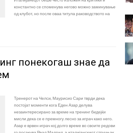
константно се споменува негово можно заминување
од клубот, но после оваа титула раководството на
нинг понекогаш знае да
ем
Тренерот на Челси, Маурисио Сари тврди дека
постојат моменти кога Еден Азар делува
незаинтересирано за време на тренинг бидејќи
мисли дека се е премногу лесно за играч како него.
Азар е врвен играч кој долго време во своите редови
го посакува Реал Мадрид, а италијанскиот стручњак