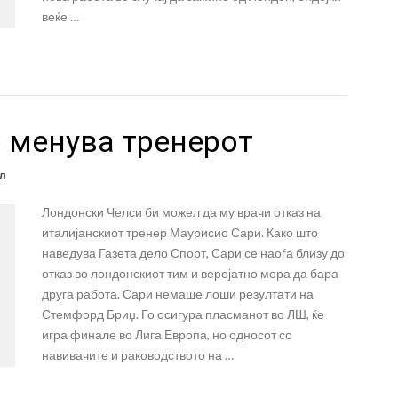
веќе …
 менува тренерот
л
Лондонски Челси би можел да му врачи отказ на
италијанскиот тренер Маурисио Сари. Како што
наведува Газета дело Спорт, Сари се наоѓа близу до
отказ во лондонскиот тим и веројатно мора да бара
друга работа. Сари немаше лоши резултати на
Стемфорд Бриџ. Го осигура пласманот во ЛШ, ќе
игра финале во Лига Европа, но односот со
навивачите и раководството на …