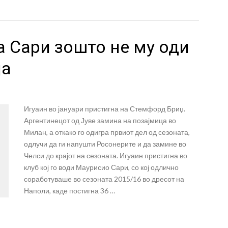
а Сари зошто не му оди
ја
Игуаин во јануари пристигна на Стемфорд Бриџ.
Аргентинецот од Јуве замина на позајмица во
Милан, а откако го одигра првиот дел од сезоната,
одлучи да ги напушти Росонерите и да замине во
Челси до крајот на сезоната. Игуаин пристигна во
клуб кој го води Маурисио Сари, со кој одлично
соработуваше во сезоната 2015/16 во дресот на
Наполи, каде постигна 36 …