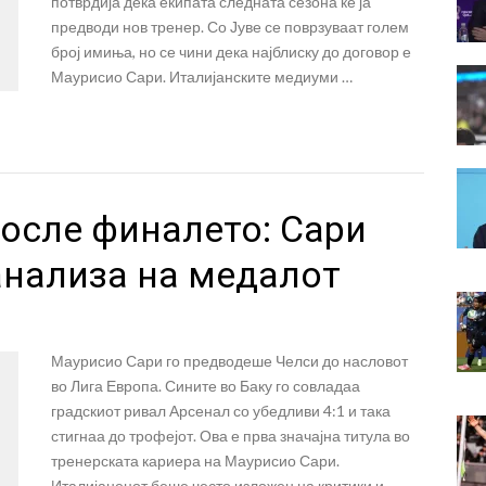
потврдија дека екипата следната сезона ќе ја
предводи нов тренер. Со Јуве се поврзуваат голем
број имиња, но се чини дека најблиску до договор е
Маурисио Сари. Италијанските медиуми …
осле финалето: Сари
анализа на медалот
Маурисио Сари го предводеше Челси до насловот
во Лига Европа. Сините во Баку го совладаа
градскиот ривал Арсенал со убедливи 4:1 и така
стигнаа до трофејот. Ова е прва значајна титула во
тренерската кариера на Маурисио Сари.
Италијанецот беше често изложен на критики и