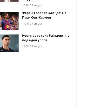
15:20, 07 август
Феран Торес кажал “да” на
Пари Сен Жермен
14:40, 07 август
Јувентус го сака Рајндерс, но
под еден услов
14:00, 07 август