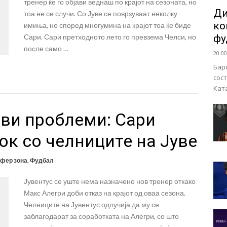
тренер ќе го објави веднаш по крајот на сезоната, но
Ди
тоа не се случи. Со Јуве се поврзуваат неколку
ко
имиња, но според многумина на крајот тоа ќе биде
Сари. Сари претходното лето го превзема Челси, но
фу
после само …
20:00
Бар
сос
Кат
ави проблеми: Сари
ок со челниците на Јуве
фер зона
,
Фудбал
Јувентус се уште нема назначено нов тренер откако
Макс Алегри доби отказ на крајот од оваа сезона.
Челниците на Јувентус одлучија да му се
заблагодарат за соработката на Алегри, со што