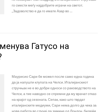
го смести меѓу најдобрите играчи на светот.
„Задоволство е да го имате Азар во …
менува Гатусо на
?
Маурисио Сари бе можел после само една година
да ја напушти клупата на Челси. Италијанскиот
стручњак не е во добри односи со раководството на
Челси, а тие наводно се спремни да му врачат отказ
на крајот од сезоната. Сепак, како што тврдат
италијанските медиуми, Сари нема долго да чека за
нова работа во случај да замине од Лондон, бидејќи