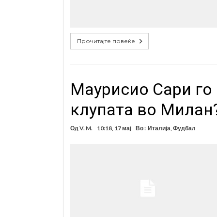
Прочитајте повеќе
Маурисио Сари го 
клупата во Милан
Од
V. M.
10:18, 17 мај
Во :
Италија
,
Фудбал