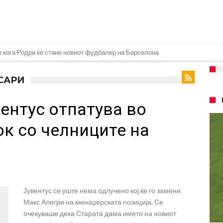
 во „војна“ поради фудбалер вреден 69 милиони евра!
ре Барселона?
 САРИ
 кој сè досега го поддржал?
ентус отпатува во
го разнесам Меси со четири бомби“
лиони евра, но не го затвора паричникот – ќе има уште засилувања!
к со челниците на
касл да ја отвори касата, дали има 100.000.000 евра за да ги задоволи
рај од планетата најдобро покажува кој е и што е Лука Модриќ
ри Сен Жермен
 под еден услов
Јувентус се уште нема одлучено кој ќе го замени
Макс Алегри на менаџерската позиција. Се
очекуваше дека Старата дама името на новиот