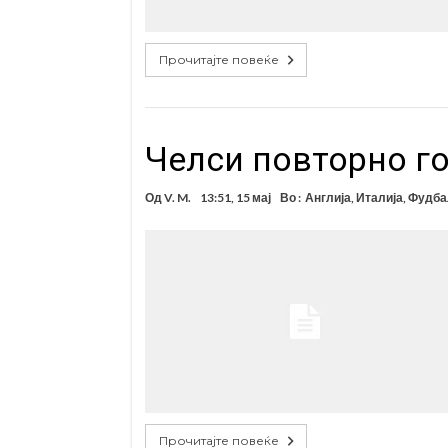
Прочитајте повеќе
Челси повторно го
Од
V. M.
13:51, 15 мај
Во :
Англија
,
Италија
,
Фудба
Прочитајте повеќе