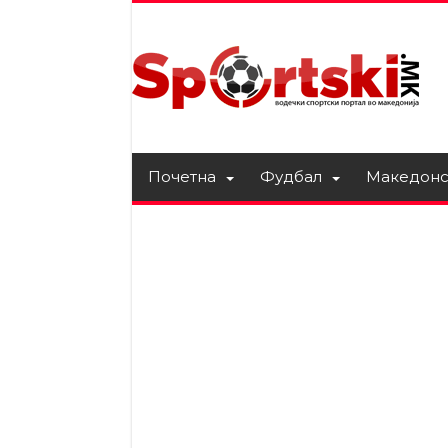
Почетна
Фудбал
Македонс