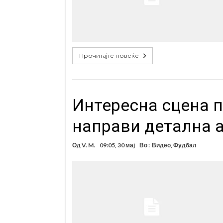
Прочитајте повеќе
Интересна сцена п
направи детална 
Од
V. M.
09:05, 30 мај
Во :
Видео
,
Фудбал