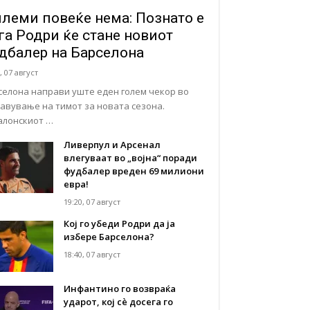
леми повеќе нема: Познато е
га Родри ќе стане новиот
дбалер на Барселона
, 07 август
селона направи уште еден голем чекор во
тавување на тимот за новата сезона.
алонскиот …
Ливерпул и Арсенал
влегуваат во „војна“ поради
фудбалер вреден 69 милиони
евра!
19:20, 07 август
Кој го убеди Родри да ја
избере Барселона?
18:40, 07 август
Инфантино го возвраќа
ударот, кој сè досега го