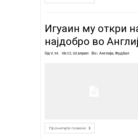
Игуаин му откри н
најдобро во Англи
Од
V. M.
08:15, 02 април
Во :
Англија
,
Фудбал
Прочитајте повеќе