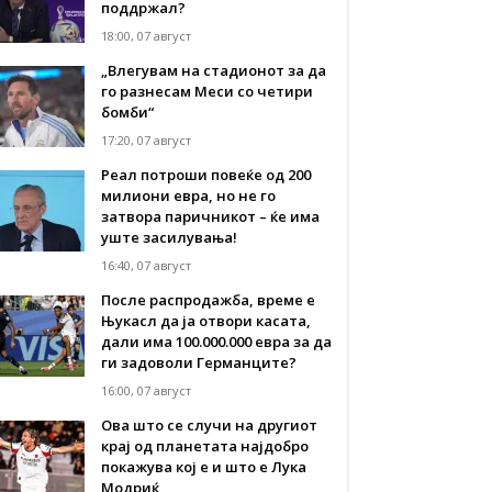
поддржал?
18:00, 07 август
„Влегувам на стадионот за да
го разнесам Меси со четири
бомби“
17:20, 07 август
Реал потроши повеќе од 200
милиони евра, но не го
затвора паричникот – ќе има
уште засилувања!
16:40, 07 август
После распродажба, време е
Њукасл да ја отвори касата,
дали има 100.000.000 евра за да
ги задоволи Германците?
16:00, 07 август
Ова што се случи на другиот
крај од планетата најдобро
покажува кој е и што е Лука
Модриќ