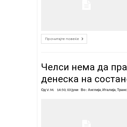
Прочитајте повеќе
Челси нема да пр
денеска на состан
Од
V. M.
14:50, 03 јуни
Во :
Англија
,
Италија
,
Транс