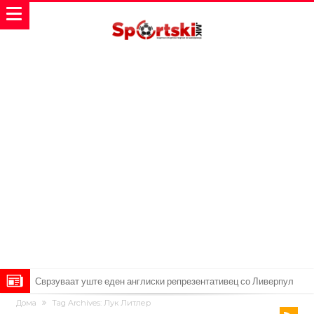
Сврзуваат уште еден англиски репрезентативец со Ливерпул
Дома
Tag Archives: Лук Литлер
Замена за Влаховиќ: Напаѓачот на Манчестер доаѓа во Јувентус!