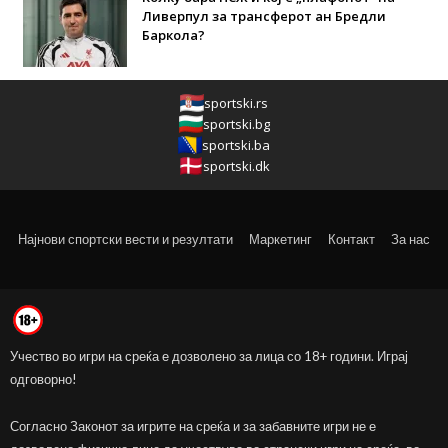
Ливерпул за трансферот ан Бредли
Баркола?
sportski.rs
sportski.bg
sportski.ba
sportski.dk
Најнови спортски вести и резултати
Маркетинг
Контакт
За нас
Учество во игри на среќа е дозволено за лица со 18+ години. Играј
одговорно!
Согласно Законот за игрите на среќа и за забавните игри не е