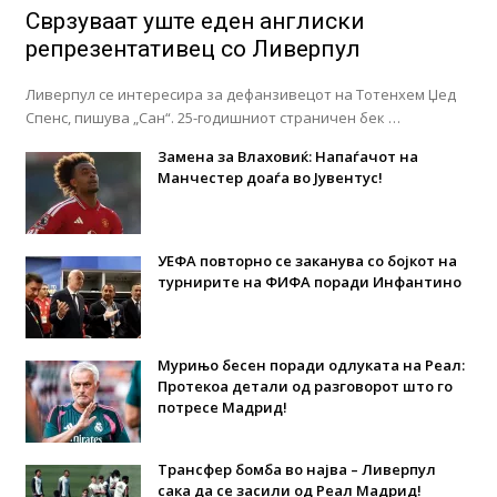
Сврзуваат уште еден англиски
репрезентативец со Ливерпул
Ливерпул се интересира за дефанзивецот на Тотенхем Џед
Спенс, пишува „Сан“. 25-годишниот страничен бек …
Замена за Влаховиќ: Напаѓачот на
Манчестер доаѓа во Јувентус!
УЕФА повторно се заканува со бојкот на
турнирите на ФИФА поради Инфантино
Мурињо бесен поради одлуката на Реал:
Протекоа детали од разговорот што го
потресе Мадрид!
Трансфер бомба во најва – Ливерпул
сака да се засили од Реал Мадрид!