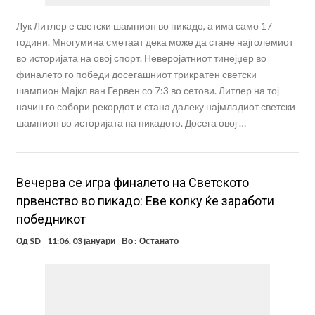
Лук Литлер е светски шампион во пикадо, а има само 17
години. Многумина сметаат дека може да стане најголемиот
во историјата на овој спорт. Неверојатниот тинејџер во
финалето го победи досегашниот трикратен светски
шампион Мајкл ван Гервен со 7:3 во сетови. Литлер на тој
начин го собори рекордот и стана далеку најмладиот светски
шампион во историјата на пикадото. Досега овој …
Вечерва се игра финалето на Светското
првенство во пикадо: Еве колку ќе заработи
победникот
Од
SD
11:06, 03 јануари
Во :
Останато