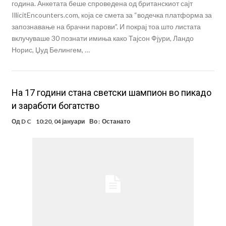
година. Анкетата беше спроведена од британскиот сајт
IllicitEncounters.com, која се смета за “водечка платформа за
запознавање на брачни парови”. И покрај тоа што листата
вклучуваше 30 познати имиња како Тајсон Фјури, Ландо
Норис, Џуд Белингем, …
На 17 години стана светски шампион во пикадо
и заработи богатство
Од
D C
10:20, 04 јануари
Во :
Останато