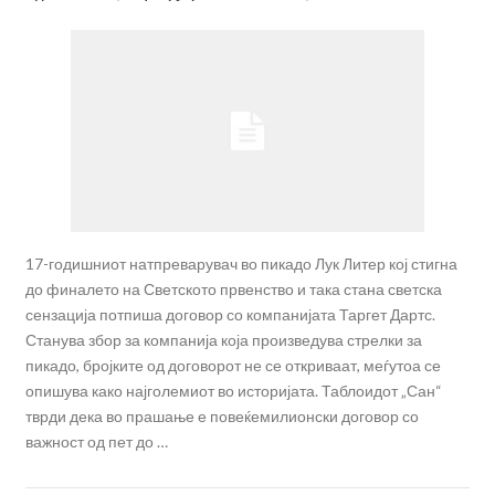
17-годишниот натпреварувач во пикадо Лук Литер кој стигна
до финалето на Светското првенство и така стана светска
сензација потпиша договор со компанијата Таргет Дартс.
Станува збор за компанија која произведува стрелки за
пикадо, бројките од договорот не се откриваат, меѓутоа се
опишува како најголемиот во историјата. Таблоидот „Сан“
тврди дека во прашање е повеќемилионски договор со
важност од пет до …