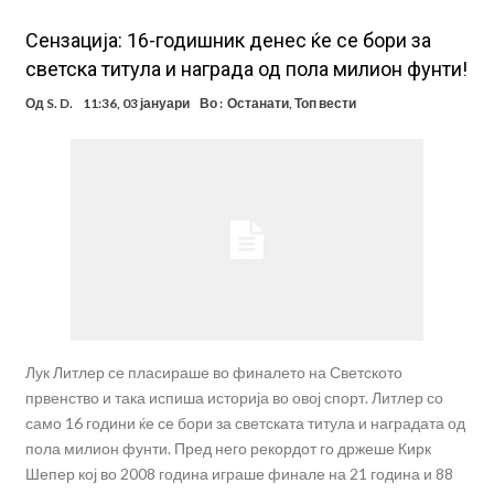
Сензација: 16-годишник денес ќе се бори за
светска титула и награда од пола милион фунти!
Од
S. D.
11:36, 03 јануари
Во :
Останати
,
Топ вести
Лук Литлер се пласираше во финалето на Светското
првенство и така испиша историја во овој спорт. Литлер со
само 16 години ќе се бори за светската титула и наградата од
пола милион фунти. Пред него рекордот го држеше Кирк
Шепер кој во 2008 година играше финале на 21 година и 88