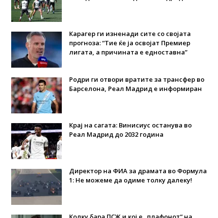
Карагер ги изненади сите со својата
прогноза: “Тие ќе ја освојат Премиер
лигата, а причината е едноставна”
Родри ги отвори вратите за трансфер во
Барселона, Реал Мадрид е информиран
Крај на сагата: Винисиус останува во
Реал Мадрид до 2032 година
Директор на ФИА за драмата во Формула
1: Не можеме да одиме толку далеку!
Колку бара ПСЖ и кој е „плафонот“ на