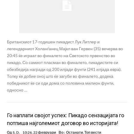
Британскиот 17-годишен пикадист Лук Литлер и
легендарниот Холанѓанец Мајкл ван Гервен (35) вечерва во
20:45 ќе играат во финалето на Светското првенство во
пикадо. Со самиот пласман во финалето, пикадистите си
обезбедија награди од 200 илјади фунти (241 илјада евра).
Толку ќе добие оној што ќе загуби во финалето, додека
победникот ќе си оди дома со половина милион фунти,
односно …
Го наплати својот успех: Пикадо сензацијата го
потпиша најголемиот договор во историјата!
Од
S. D.
10:26, 22 февруари
Во :
Останати
,
Топ вести