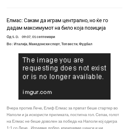
Елмас: Сакам да играм централно, но ќе го
дадам максимумот на било која позиција
Од
S. D.
09:07, 01 септември
Во :
Италија
,
Македонски спорт
,
Топ вести
,
Фудбал
Вчера против Лече, Елиф Елмас за првпат беше стартер во
Наполи и ја искористи приликата, постигна гол. Сепак, голот
на Елмас не беше доволен за победа на Наполи кој одигра
1:1 со Лече. „Игравме добро, креиравме шанси и ни