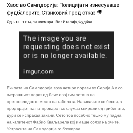
Хаос во Сампдорија: Полиција ги изнесуваше
фудбалерите, Станковиќ пред отказ 🎥
Од
S. D.
11:14, 13 ноември
Во :
Италија
,
Фудбал
Екипата на Сампдорија врза четири порази во Серија А и со
вчерашниот пораз од Лече овој тим остана на
претпоследното место на табелата. Навивачите се бесни, а
пред крајот на натпреварот се служаа свирежи од трибините,
дури се испраќаа закани. Сето тоа посебно тешко му падна
на капитенот Фабио Кваљарела кој имаше солзи на очите.
Ултрасите на Сампдорија го блокираа …