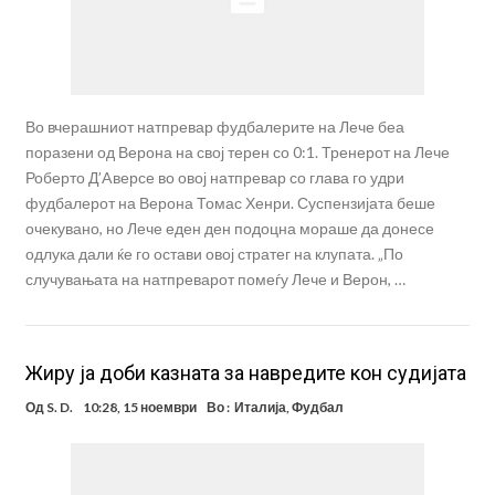
Во вчерашниот натпревар фудбалерите на Лече беа
поразени од Верона на свој терен со 0:1. Тренерот на Лече
Роберто Д’Aверсе во овој натпревар со глава го удри
фудбалерот на Верона Томас Хенри. Суспензијата беше
очекувано, но Лече еден ден подоцна мораше да донесе
одлука дали ќе го остави овој стратег на клупата. „По
случувањата на натпреварот помеѓу Лече и Верон, …
Жиру ја доби казната за навредите кон судијата
Од
S. D.
10:28, 15 ноември
Во :
Италија
,
Фудбал