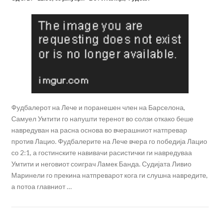
Фудбалерот на Лече и поранешен член на Барселона,
Самуел Умтити го напушти теренот во солзи откако беше
навредуван на расна основа во вчерашниот натпревар
против Лацио. Фудбалерите на Лече вчера го победија Лацио
со 2:1, а гостинските навивачи расистички ги навредуваа
Умтити и неговиот соиграч Ламек Банда. Судијата Ливио
Маринели го прекина натпреварот кога ги слушна навредите,
а потоа главниот …