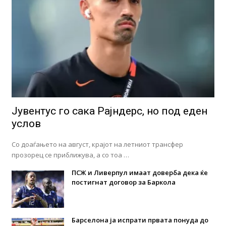
Јувентус го сака Рајндерс, но под еден
услов
Со доаѓањето на август, крајот на летниот трансфер
прозорец се приближува, а со тоа …
ПСЖ и Ливерпул имаат доверба дека ќе
постигнат договор за Баркола
Барселона ја испрати првата понуда до