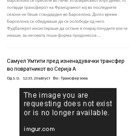
Барселона се пресели во Лече. Италијанскиот клуб денес го
потврди трансферот на Французинот кој во последните
сезони не беше стандарден во Барселона. Долго време
Барселона се обидуваше да се ослободи од него.
Фудбалерот инсистираше да остане и покрај понудите кои ги
имаше, за неговата лоша форма придонесоа …
Самуел Умтити пред изненадувачки трансфер
во повратникот во Серија А
Од
S. D.
12:35, 20 август
Во :
Трансфер зона