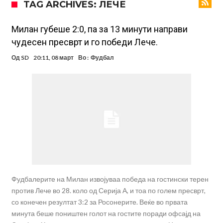
TAG ARCHIVES: ЛЕЧЕ
Манчестер Сити веќе му најде замена на Родри, и тоа во голем
ривал!
Само два играчи во историјата на фудбалот го
Милан губеше 2:0, па за 13 минути направи
чудесен пресврт и го победи Лече.
направиле„невозможното“: Едниот е Меси, знаете ли кој е
Атлетико Мадрид презема (не)очекуван потег!
Од
SD
20:11, 08 март
Во :
Фудбал
другиот?
Истината излезе на виделина: Родри како никој никогаш го понижи
Реал, подобро да не доаѓа во Мадрид!
Пресврт во трансферот на Ромеро? Интер нема доволно
средства, Атлетико ја следи ситуацијата
ГОТОВО Е! Челси носи нов лев бек – трансфер вреден 21 милион
евра
Рафаел Леао со нова понуда од Турција
Фудбалерите на Милан извојуваа победа на гостински терен
против Лече во 28. коло од Серија А, и тоа по голем пресврт,
со конечен резултат 3:2 за Росонерите. Веќе во првата
минута беше поништен голот на гостите поради офсајд на