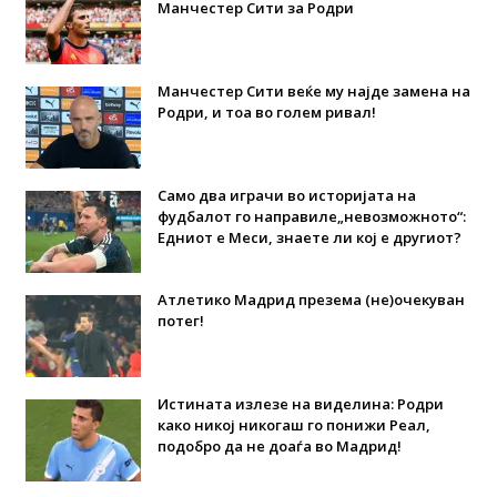
Манчестер Сити за Родри
Манчестер Сити веќе му најде замена на
Родри, и тоа во голем ривал!
Само два играчи во историјата на
фудбалот го направиле„невозможното“:
Едниот е Меси, знаете ли кој е другиот?
Атлетико Мадрид презема (не)очекуван
потег!
Истината излезе на виделина: Родри
како никој никогаш го понижи Реал,
подобро да не доаѓа во Мадрид!