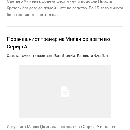
Сантјаго Хименез, додека шест минути подоцна Никола
Крстовиќ ги доведе домаќините во водство. Во 15-тата минута
беше поништен нов гол на …
Поранешниот тренер на Милан се врати во
Серија А
Од
S. D.
09:44, 12 ноември
Во :
Италија
,
Топ вести
,
Фудбал
Искусниот Марко Џампаоло се врати во Серија А и тоа на