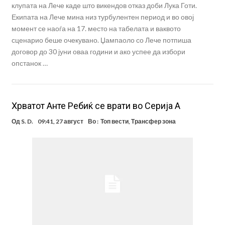
клупата на Лече каде што викендов отказ доби Лука Готи.
Екипата на Лече мина низ турбулентен период и во овој
момент се наоѓа на 17. место на табелата и ваквото
сценарио беше очекувано. Џампаоло со Лече потпиша
договор до 30 јуни оваа години и ако успее да избори
опстанок …
Хрватот Анте Ребиќ се врати во Серија А
Од
S. D.
09:41, 27 август
Во :
Топ вести
,
Трансфер зона