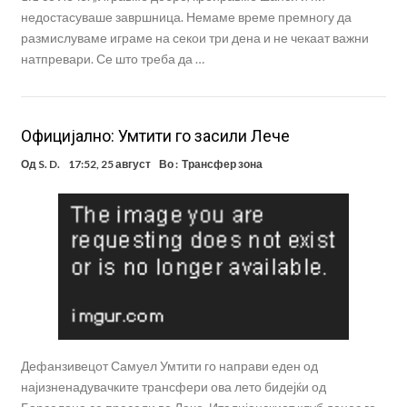
недостасуваше завршница. Немаме време премногу да
размислуваме играме на секои три дена и не чекаат важни
натпревари. Се што треба да …
Официјално: Умтити го засили Лече
Од
S. D.
17:52, 25 август
Во :
Трансфер зона
Дефанзивецот Самуел Умтити го направи еден од
најизненадувачките трансфери ова лето бидејќи од