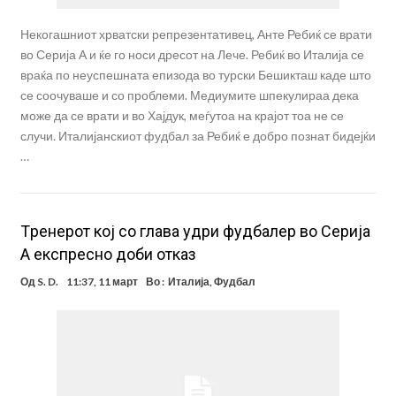
Некогашниот хрватски репрезентативец, Анте Ребиќ се врати
во Серија А и ќе го носи дресот на Лече. Ребиќ во Италија се
враќа по неуспешната епизода во турски Бешикташ каде што
се соочуваше и со проблеми. Медиумите шпекулираа дека
може да се врати и во Хајдук, меѓутоа на крајот тоа не се
случи. Италијанскиот фудбал за Ребиќ е добро познат бидејќи
…
Tренерот кој со глава удри фудбалер во Серија
А експресно доби отказ
Од
S. D.
11:37, 11 март
Во :
Италија
,
Фудбал