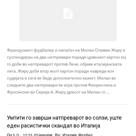
Францускиот фудбалер и напаѓач на Милан Оливие Жиру е
суспендиран на два натпревари поради црвениот картон кој
го доби во натпреварот против Лече, објави италијанската
лига. Жиру доби втор жолт картон поради навреди кон
судијата и сега ќе биде дополнително казнет. Милан во
следните два натпревари ќе игра против Фиорентина и
Фросиноне во Серија А. Жиру дресот на Милан го …
Умтити го заврши натпреварот во солзи, уште
еден расистички скандал во Италија
Од
S. D.
12:53, 05 јануари
Во :
Италија
,
Фудбал