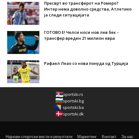
Пресврт во трансферот на Ромеро?
Интер нема доволно средства, Атлетико
ја следи ситуацијата
ГОТОВО Е! Челси носи нов лев бек –
трансфер вреден 21 милион евра
Рафаел Леао со нова понуда од Турција
sportski.rs
sportski.bg
sportski.ba
sportski.dk
Најнови спортски вести и резултати
Маркетинг
Контакт
За нас