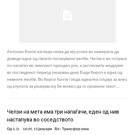
Aнтонио Конте изгледа нема да му успее во намерата да
доведе една од своите посакувани желби. Челзи е во потрага
по напаѓач во зимскиот преоден рок, а англиските медиуми
во последниот период пишуваа дека Енди Керол е една од
нивните желби. Во Керол Конте гледа идеална опција за влез
од клупата за резерви кој би можел да го промени текот …
Челзи на мета има три напаѓачи, еден од нив
настапува во соседството
Од
S. D.
14:05, 15 јануари
Во :
Трансфер зона