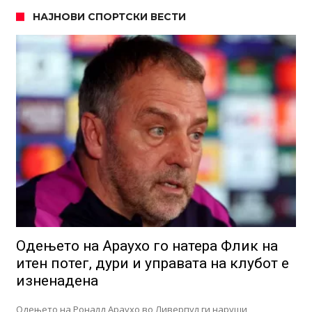
НАЈНОВИ СПОРТСКИ ВЕСТИ
Одењето на Араухо го натера Флик на
итен потег, дури и управата на клубот е
изненадена
Одењето на Роналд Араухо во Ливерпул ги наруши