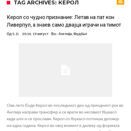
TAG ARCHIVES: КЕРОЛ
Никој не разбира зошто: Мурињо брутално го понижи
Ференцварош по натпреварот
Арсенал и Манчестер Јунајтед сакаат напаѓач од Интер: Цената е
Керол со чудно признание: Летав на пат кон
Ливерпул, а знаев само двајца играчи на тимот
85 милиони евра
Манчестер Сити за 100 милиони евра ја носи сензацијата од СП
Од
S. D.
20:14, 19 август
Во :
Англија
,
Фудбал
Се подготвува фудбалска предавство какво што не е видено од
2010 година?
Тикет на денот (недела, 09.08.2026)
Само во Турција: Салах доби милиони, а потоа градоначалникот
го остави без зборови
Зборови кои сите ги чекаа, Симеоне го спореди Алварез со
Гризман
Реал Мадрид ја прекинува потрагата по нов играч за врска
Oва лето Енди Керол во последниот ден од преодниот рок во
Англија направи трансфер и се врати во неговиот Њукасл
каде што и се прослави. Керол со Њукасл потпиша договор
на една година. Керол во овој момент е далеку од формата