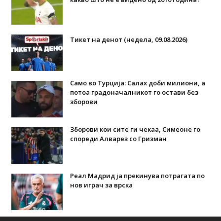
Тикет на денот (недела, 09.08.2026)
Само во Турција: Салах доби милиони, а
потоа градоначалникот го остави без
зборови
Зборови кои сите ги чекаа, Симеоне го
спореди Алварез со Гризман
Реал Мадрид ја прекинува потрагата по
нов играч за врска