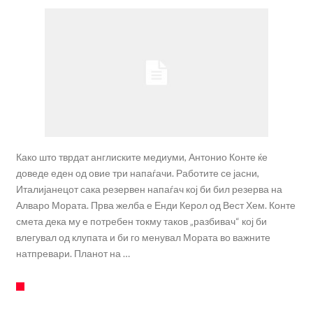
Како што тврдат англиските медиуми, Антонио Конте ќе
доведе еден од овие три напаѓачи. Работите се јасни,
Италијанецот сака резервен напаѓач кој би бил резерва на
Алваро Мората. Прва желба е Енди Керол од Вест Хем. Конте
смета дека му е потребен токму таков „разбивач“ кој би
влегувал од клупата и би го менувал Мората во важните
натпревари. Планот на …