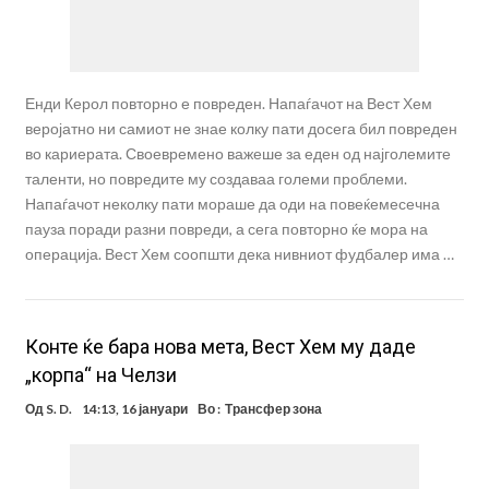
Енди Керол повторно е повреден. Напаѓачот на Вест Хем
веројатно ни самиот не знае колку пати досега бил повреден
во кариерата. Своевремено важеше за еден од најголемите
таленти, но повредите му создаваа големи проблеми.
Напаѓачот неколку пати мораше да оди на повеќемесечна
пауза поради разни повреди, а сега повторно ќе мора на
операција. Вест Хем соопшти дека нивниот фудбалер има …
Конте ќе бара нова мета, Вест Хем му даде
„корпа“ на Челзи
Од
S. D.
14:13, 16 јануари
Во :
Трансфер зона