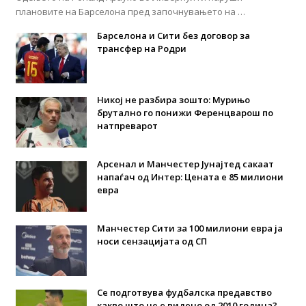
плановите на Барселона пред започнувањето на …
Барселона и Сити без договор за
трансфер на Родри
Никој не разбира зошто: Мурињо
брутално го понижи Ференцварош по
натпреварот
Арсенал и Манчестер Јунајтед сакаат
напаѓач од Интер: Цената е 85 милиони
евра
Манчестер Сити за 100 милиони евра ја
носи сензацијата од СП
Се подготвува фудбалска предавство
какво што не е видено од 2010 година?