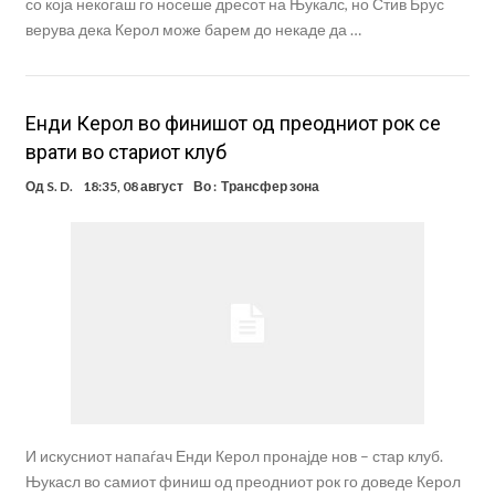
со која некогаш го носеше дресот на Њукалс, но Стив Брус
верува дека Керол може барем до некаде да …
Енди Керол во финишот од преодниот рок се
врати во стариот клуб
Од
S. D.
18:35, 08 август
Во :
Трансфер зона
И искусниот напаѓач Енди Керол пронајде нов – стар клуб.
Њукасл во самиот финиш од преодниот рок го доведе Керол