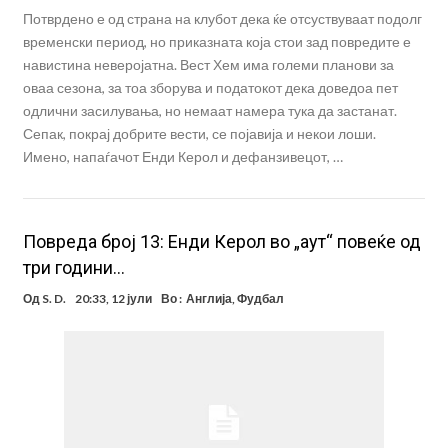
Потврдено е од страна на клубот дека ќе отсуствуваат подолг
временски период, но приказната која стои зад повредите е
навистина неверојатна. Вест Хем има големи планови за
оваа сезона, за тоа зборува и податокот дека доведоа пет
одлични засилувања, но немаат намера тука да застанат.
Сепак, покрај добрите вести, се појавија и некои лоши.
Имено, напаѓачот Енди Керол и дефанзивецот, …
Повреда број 13: Енди Керол во „аут“ повеќе од
три години…
Од
S. D.
20:33, 12 јули
Во :
Англија
,
Фудбал