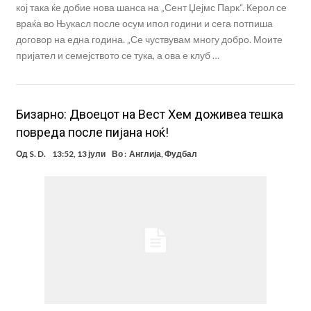
кој така ќе добие нова шанса на „Сент Џејмс Парк“. Керол се
враќа во Њукасл после осум ипол години и сега потпиша
договор на една година. „Се чуствувам многу добро. Моите
пријател и семејството се тука, а ова е клуб …
Бизарно: Двоецот на Вест Хем доживеа тешка
повреда после пијана ноќ!
Од
S. D.
13:52, 13 јули
Во :
Англија
,
Фудбал