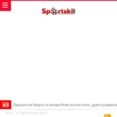
Одењето на Араухо го натера Флик на итен потег, дури и управата
Дома
Tag Archives: керол
на клубот е изненадена
Барселона и Сити без договор за трансфер на Родри