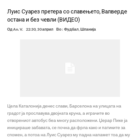
Луис Суарез претера со славењето, Валверде
остана и без чевли (ВИДЕО)
Од
An. V.
22:30, 30 април
Во :
Фудбал
,
Шпанија
Цела Каталонија денес слави, Барселона на улицата на
градот ја прославува двојната круна, а играчите во
отворениот автобус беа многу расположени. Џерар Пике ја
иницираше забавата, се почна да фрла како и патиките за
спомен, а потоа на Луис Суарез му падна напамет тоа да му