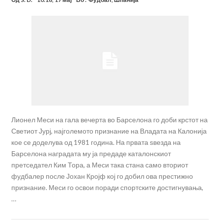
Лионел Меси на гала вечерта во Барселона го доби крстот на
Светиот Јурј, најголемото признание на Владата на Калонија
кое се доделува од 1981 година. На првата ѕвезда на
Барселона наградата му ја предаде каталонскиот
претседател Ким Тора, а Меси така стана само вториот
фудбалер после Јохан Кројф кој го добил ова престижно
признание. Меси го освои поради спортските достигнувања,
…