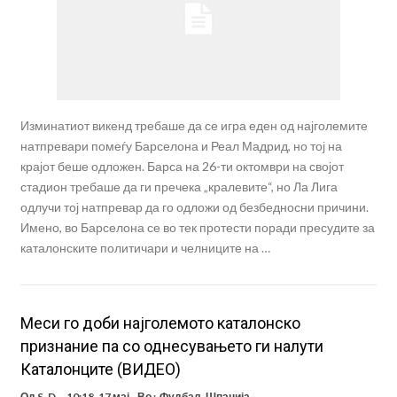
Изминатиот викенд требаше да се игра еден од најголемите
натпревари помеѓу Барселона и Реал Мадрид, но тој на
крајот беше одложен. Барса на 26-ти октомври на својот
стадион требаше да ги пречека „кралевите“, но Ла Лига
одлучи тој натпревар да го одложи од безбедносни причини.
Имено, во Барселона се во тек протести поради пресудите за
каталонските политичари и челниците на …
Mеси го доби најголемото каталонско
признание па со однесувањето ги налути
Каталонците (ВИДЕО)
Од
S. D.
10:18, 17 мај
Во :
Фудбал
,
Шпанија