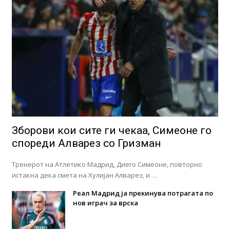
Зборови кои сите ги чекаа, Симеоне го
спореди Алварез со Гризман
Тренерот на Атлетико Мадрид, Диего Симеоне, повторно
истакна дека смета на Хулијан Алварез, и …
Реал Мадрид ја прекинува потрагата по
нов играч за врска