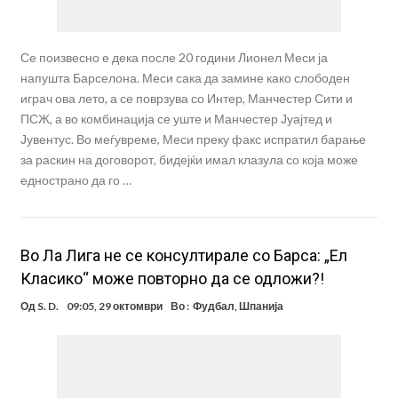
Се поизвесно е дека после 20 години Лионел Меси ја
напушта Барселона. Меси сака да замине како слободен
играч ова лето, а се поврзува со Интер, Манчестер Сити и
ПСЖ, а во комбинација се уште и Манчестер Јуајтед и
Јувентус. Во меѓувреме, Меси преку факс испратил барање
за раскин на договорот, бидејќи имал клазула со која може
еднострано да го …
Во Ла Лига не се консултирале со Барса: „Ел
Класико“ може повторно да се одложи?!
Од
S. D.
09:05, 29 октомври
Во :
Фудбал
,
Шпанија