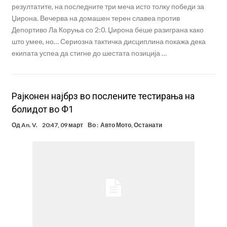
резултатите, на последните три меча исто толку победи за
Џирона. Вечерва на домашен терен славеа против
Депортиво Ла Коруња со 2:0. Џирона беше разиграна како
што умее, но… Сериозна тактичка дисциплина покажа дека
екипата успеа да стигне до шестата позиција …
Рајконен најбрз во послените тестирања на
болидот во Ф1
Од
An. V.
20:47, 09 март
Во :
Авто Мото
,
Останати