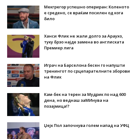
Мекгрегор успешно опериран: Коленото
е средено, се враќам посилен од кога
било
Ханси Флик не жали долго за Араухо,
туку брзо најде замена во англиската
Премиер лига
Играч на Барселона бесен го напушти
тренингот по срцепарателните зборови
на Флик
Кам-бек на терен за Мудрик по над 600
дена, но веднаш заМИнува на
позајмица!?
Џејк Пол започнува голем напад на УФЦ