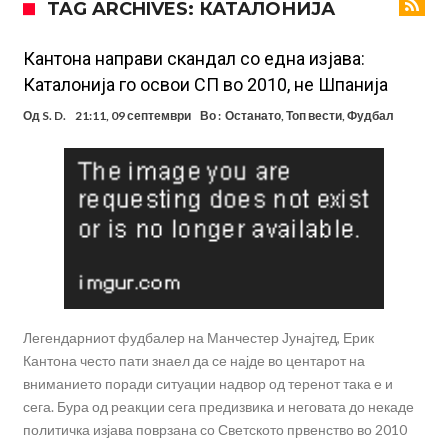
TAG ARCHIVES: КАТАЛОНИЈА
посилен од кога било
Ханси Флик не жали долго за Араухо, туку брзо најде замена во
англиската Премиер лига
Играч на Барселона бесен го напушти тренингот по
Кантона направи скандал со една изјава:
Каталонија го освои СП во 2010, не Шпанија
срцепарателните зборови на Флик
Кам-бек на терен за Мудрик по над 600 дена, но веднаш
Од
S. D.
21:11, 09 септември
Во :
Останато
,
Топ вести
,
Фудбал
заМИнува на позајмица!?
Џејк Пол започнува голем напад на УФЦ
Прекините за хидрација станаа бизнис: ФИФА не планира да ги
укине
Француски судија обвинет за семејно насилство – му се заканува
18 месеци затвор
Ова никогаш не му се случило на Новак: Синер и Алкараз се
повлекуваат, а Зверев веднаш се „распадна“
Легендарниот фудбалер на Манчестер Јунајтед, Ерик
Кантона често пати знаел да се најде во центарот на
вниманието поради ситуации надвор од теренот така е и
сега. Бура од реакции сега предизвика и неговата до некаде
политичка изјава поврзана со Светското првенство во 2010