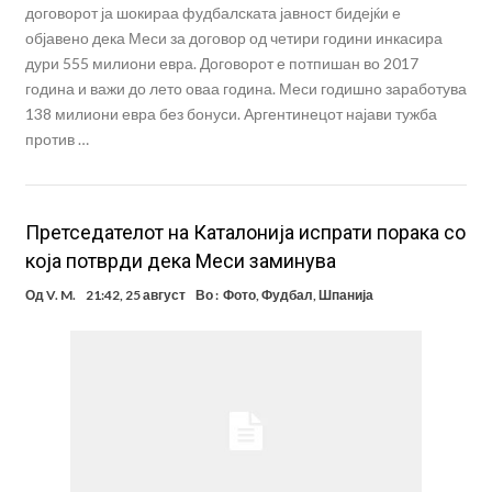
договорот ја шокираа фудбалската јавност бидејќи е
објавено дека Меси за договор од четири години инкасира
дури 555 милиони евра. Договорот е потпишан во 2017
година и важи до лето оваа година. Меси годишно заработува
138 милиони евра без бонуси. Аргентинецот најави тужба
против …
Претседателот на Каталонија испрати порака со
која потврди дека Меси заминува
Од
V. M.
21:42, 25 август
Во :
Фото
,
Фудбал
,
Шпанија