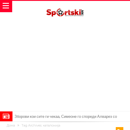
Реал Мадрид ја прекинува потрагата по нов играч за врска
Дома
Tag Archives: каталонија
Мекгрегор успешно опериран: Коленото е средено, се враќам