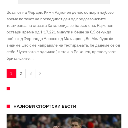
Возачот на Ферари, Кими Рајконен денес оствари најбрзо
време во текот на последниот ден од предсезонските
тестирања на стазата Каталонија во Барселона. Рајконен
оствари време од 1:17,221 минути и беше за 0,5 секунди
побрз од Фернандо Алонсо од Макларен. „Во Мелбурн ќе
видиме што сме направиле на тестирањата. Ќе дадеме се од
себе. Чувството е одлично“, истакна Рајконен, пренесуваат
британските …
1
2
3
НАЈНОВИ СПОРТСКИ ВЕСТИ