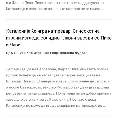
е и Жерар Пике. Пике е познат како голем поддржувач на
Каталонија и често пати во јавните настапи не го криел …
Каталонија ќе игра натпревар: Списокот на
играчи изгледа солидно, главни ѕвезди се Пике
и Чави
Од
S. D.
21:07, 20 март
Во :
Репрезентации
,
Фудбал
Дефанзивецот на Барселона, Жерар Пике минатата година
одлучи повеќе да не настапува за репрезентацијата на
Шпанија. Пике со Шпанија освои се што можеше да се освои,
а после Светското првенство Русија објави дека ја завршува
репрезентативната кариера. Но изгледа имал добра причина
затоа што сега ќе игра за Каталонија. Познато е дека
Каталонија не може да игра официјални натпревари, но …