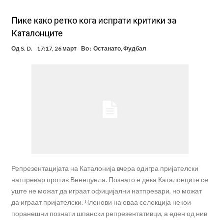
Пике како ретко кога испрати критики за
Каталонците
Од
S. D.
17:17, 26 март
Во :
Останато
,
Фудбал
Репрезентацијата на Каталонија вчера одигра пријателски
натпревар против Венецуела. Познато е дека Каталонците се
уште не можат да играат официјални натпревари, но можат
да играат пријателски. Членови на оваа селекција некои
поранешни познати шпански репрезентативци, а еден од нив