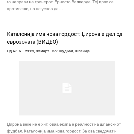
го направи на тренерот, Ернесто Валверде. Тој прво се
противеше, но не успеа да …
Каталонија има нова гордост: Џирона е дел од
еврозоната (ВИДЕО)
Од
An. V.
23:03, 09 март
Во :
Фудбал
,
Шпанија
Џирона веќе не е хит, оваа екипа е реалност на шпанскиот
фудбал. Каталонија има нова гордост. За ова сведочат и