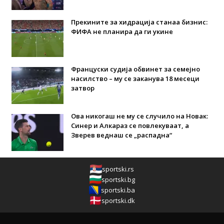
Прекините за хидрација станаа бизнис:
ФИФА не планира да ги укине
Француски судија обвинет за семејно
насилство – му се заканува 18 месеци
затвор
Ова никогаш не му се случило на Новак:
Синер и Алкараз се повлекуваат, а
Зверев веднаш се „распадна“
sportski.rs
sportski.bg
sportski.ba
sportski.dk