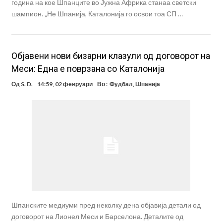
година на кое Шпанците во Јужна Африка станаа светски
шампион. „Не Шпанија, Каталонија го освои тоа СП …
Oбјавени нови бизарни клазули од договорот на
Меси: Една е поврзана со Каталонија
Од
S. D.
14:59, 02 февруари
Во :
Фудбал
,
Шпанија
Шпанските медиуми пред неколку дена објавија детали од
договорот на Лионел Меси и Барселона. Деталите од