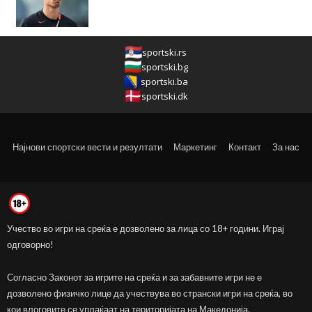
sportski.rs
sportski.bg
sportski.ba
sportski.dk
Најнови спортски вести и резултати
Маркетинг
Контакт
За нас
Учество во игри на среќа е дозволено за лица со 18+ години. Играј
одговорно!
Согласно Законот за игрите на среќа и за забавните игри не е
дозволено физичко лице да учествува во странски игри на среќа, во
кои влоговите се уплаќаат на територијата на Македонија.