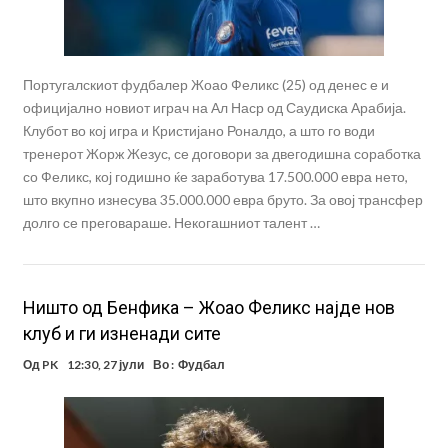
Португалскиот фудбалер Жоао Феликс (25) од денес е и
официјално новиот играч на Ал Наср од Саудиска Арабија.
Клубот во кој игра и Кристијано Роналдо, а што го води
тренерот Жорж Жезус, се договори за двегодишна соработка
со Феликс, кој годишно ќе заработува 17.500.000 евра нето,
што вкупно изнесува 35.000.000 евра бруто. За овој трансфер
долго се преговараше. Некогашниот талент …
Ништо од Бенфика – Жоао Феликс најде нов
клуб и ги изненади сите
Од
PK
12:30, 27 јули
Во :
Фудбал