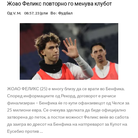
Жоао Феликс повторно го менува клубот
Од
V. M.
08:57, 23 јули
Во :
Фудбал
ЖОАО ФЕЛИКС (25) е многу близу да се врати во Бенфика.
Според информациите од Рекорд, договорот е речиси
финализиран – Бенфика ќе го купи офанзивецот од Челси за
25 милиони евра. Се очекува зделката да биде официјално
затворена до петок, а постои можност Феликс веќе во сабота
да заигра во дресот на Бенфика на натпреварот за Купот на
Еусебио против …