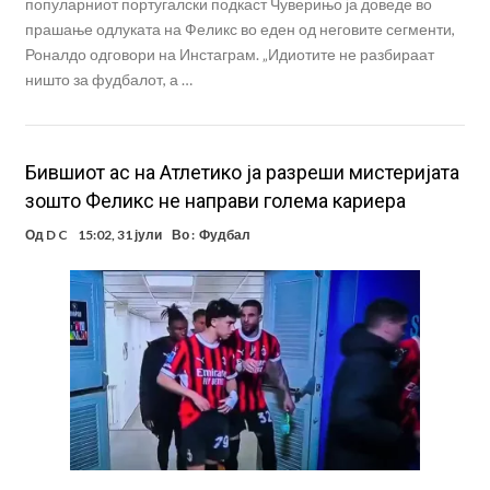
популарниот португалски подкаст Чуверињо ја доведе во
прашање одлуката на Феликс во еден од неговите сегменти,
Роналдо одговори на Инстаграм. „Идиотите не разбираат
ништо за фудбалот, а …
Бившиот ас на Атлетико ја разреши мистеријата
зошто Феликс не направи голема кариера
Од
D C
15:02, 31 јули
Во :
Фудбал