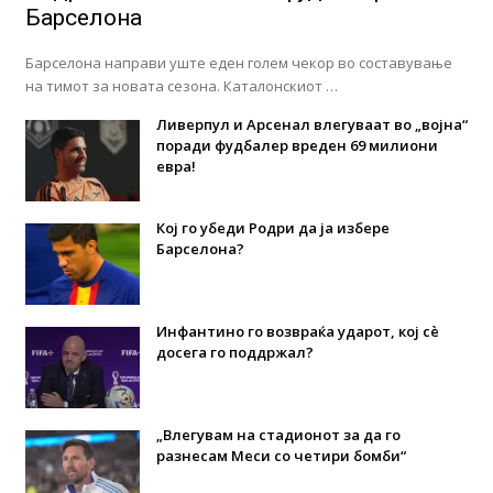
Барселона
Барселона направи уште еден голем чекор во составување
на тимот за новата сезона. Каталонскиот …
Ливерпул и Арсенал влегуваат во „војна“
поради фудбалер вреден 69 милиони
евра!
Кој го убеди Родри да ја избере
Барселона?
Инфантино го возвраќа ударот, кој сè
досега го поддржал?
„Влегувам на стадионот за да го
разнесам Меси со четири бомби“