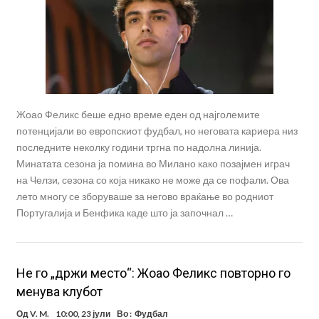
Жоао Феликс беше едно време еден од најголемите
потенцијали во европскиот фудбал, но неговата кариера низ
последните неколку години тргна по надолна линија.
Минатата сезона ја помина во Милано како позајмен играч
на Челзи, сезона со која никако не може да се пофали. Ова
лето многу се зборуваше за негово враќање во родниот
Португалија и Бенфика каде што ја започнал …
Не го „држи место“: Жоао Феликс повторно го
менува клубот
Од
V. M.
10:00, 23 јули
Во :
Фудбал