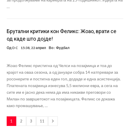
…
Брутални критики кон Феликс: Жоао, врати се
од каде што дојде!
Од
D C
15:38, 22 април
Во :
Фудбал
Жоао Феликс пристигна од Челси на позајмица и тоа до
крајот на оваа сезона, а од јануари собра 14 натпревари за
росонерите и постигна еден гол, додаде и една асистенција.
Платената позајмица изнесува 5,5 милиони евра, а сега на
сите им е јасно дека нема да има никакви преговори со
Милан по завршетокот на позајмицата. Феликс се докажа
како промашување, …
1
2
3
11