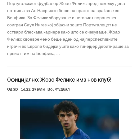
Португалскиот фудбалер Жоао Феликс пред неколку дена
потпиша за Ал Наср иако беше на прагот на враќање во
Бенфика. За Феликс зборуваше и неговиот поранешен
соиграч Саул Нигез кој објасни зошто Португалецот не
оствари блескава кариера како што се очекуваше. Жоао
Феликс своевремено беше еден од најперспективните
играчи во Европа бидејќи уште како тинејџер дебитираше за
првиот тим на Бенфика, …
Oфицијално: Жоао Феликс има нов клуб!
Од
SD
16:22, 29 јули
Во :
Фудбал