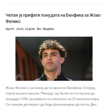
Челзи ја прифати понудата на Бенфика за Жоао
Феликс
Од
PK
23:41, 22 јули
Во :
Фудбал
Жоао Феликс е на чекор да се врати во Бенфика. Според
португалскиот весник “Рекорд”, од Челзи се согласиле да
продадат 50% од правата на напаѓачот за 25 милиони евра.
Се очекува договорот да биде финализиран до петок. Ден