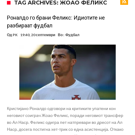
TAG ARCHIVES: ЖОАО ФЕЛИКС
Инфантино го возвраќа ударот, кој сè досега го поддржал?
„Влегувам на стадионот за да го разнесам Меси со четири бомби“
Роналдо го брани Феликс: Идиотите не
разбираат фудбал
Реал потроши повеќе од 200 милиони евра, но не го затвора
Од
PK
19:40, 20 септември
Во :
Фудбал
паричникот – ќе има уште засилувања!
После распродажба, време е Њукасл да ја отвори касата, дали
има 100.000.000 евра за да ги задоволи Германците?
Ова што се случи на другиот крај од планетата најдобро покажува
кој е и што е Лука Модриќ
Феран Торес кажал “да” на Пари Сен Жермен
Јувентус го сака Рајндерс, но под еден услов
Кристијано Роналдо одговори на критиките упатени кон
неговиот соиграч Жоао Феликс, поради неговиот трансфер
во Ал Наср. Феликс одигра пет натпревари во дресот на Ал
Наср, досега постигна хет-трик со една асистенција. Откако