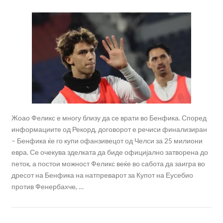
Жоао Феликс е многу близу да се врати во Бенфика. Според
информациите од Рекорд, договорот е речиси финализиран
– Бенфика ќе го купи офанзивецот од Челси за 25 милиони
евра. Се очекува зделката да биде официјално затворена до
петок, а постои можност Феликс веќе во сабота да заигра во
дресот на Бенфика на натпреварот за Купот на Еусебио
против Фенербахче, …