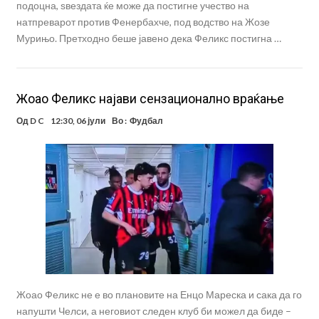
подоцна, ѕвездата ќе може да постигне учество на
натпреварот против Фенербахче, под водство на Жозе
Мурињо. Претходно беше јавено дека Феликс постигна …
Жоао Феликс најави сензационално враќање
Од
D C
12:30, 06 јули
Во :
Фудбал
Жоао Феликс не е во плановите на Енцо Мареска и сака да го
напушти Челси, а неговиот следен клуб би можел да биде –