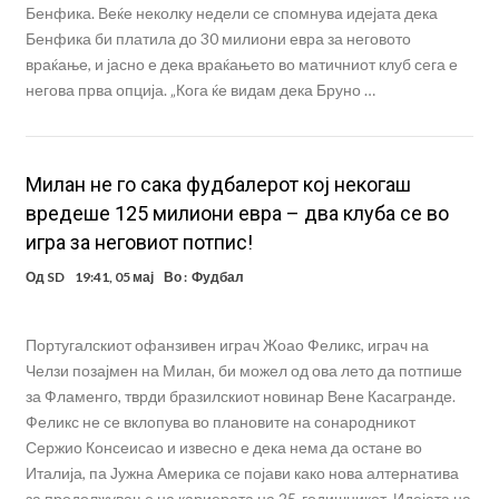
Бенфика. Веќе неколку недели се спомнува идејата дека
Бенфика би платила до 30 милиони евра за неговото
враќање, и јасно е дека враќањето во матичниот клуб сега е
негова прва опција. „Кога ќе видам дека Бруно …
Милан не го сака фудбалерот кој некогаш
вредеше 125 милиони евра – два клуба се во
игра за неговиот потпис!
Од
SD
19:41, 05 мај
Во :
Фудбал
Португалскиот офанзивен играч Жоао Феликс, играч на
Челзи позајмен на Милан, би можел од ова лето да потпише
за Фламенго, тврди бразилскиот новинар Венe Касагранде.
Феликс не се вклопува во плановите на сонародникот
Сержио Консеисао и извесно е дека нема да остане во
Италија, па Јужна Америка се појави како нова алтернатива
за продолжување на кариерата на 25-годишникот. Идејата на