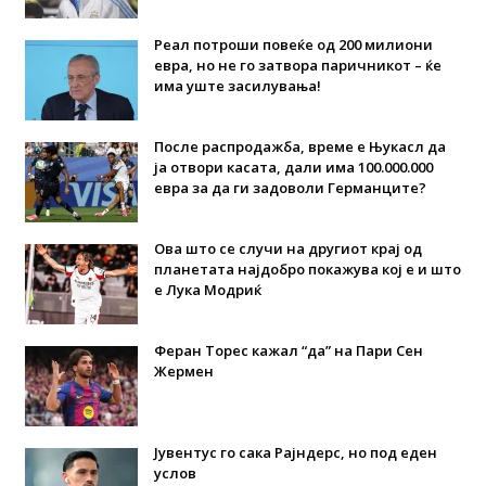
Реал потроши повеќе од 200 милиони
евра, но не го затвора паричникот – ќе
има уште засилувања!
После распродажба, време е Њукасл да
ја отвори касата, дали има 100.000.000
евра за да ги задоволи Германците?
Ова што се случи на другиот крај од
планетата најдобро покажува кој е и што
е Лука Модриќ
Феран Торес кажал “да” на Пари Сен
Жермен
Јувентус го сака Рајндерс, но под еден
услов