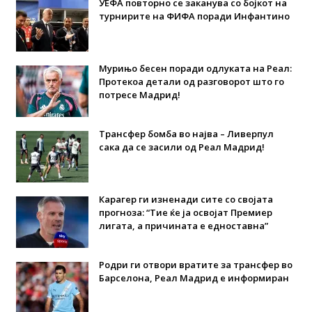
УЕФА повторно се заканува со бојкот на
турнирите на ФИФА поради Инфантино
Мурињо бесен поради одлуката на Реал:
Протекоа детали од разговорот што го
потресе Мадрид!
Трансфер бомба во најва – Ливерпул
сака да се засили од Реал Мадрид!
Карагер ги изненади сите со својата
прогноза: “Тие ќе ја освојат Премиер
лигата, а причината е едноставна”
Родри ги отвори вратите за трансфер во
Барселона, Реал Мадрид е информиран