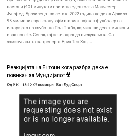
настапи (401 минута) и постигна еден гол за Манчестер
Јунајтед. Бразилецот во летото 2022 година дојде од Ајакс за
95 милиони евра, станувајќи вториот најскап фудбалер во
историјата на клубот по Пол Погба, кој чинеше десет милиони
евра повеќе. Сепак, тој не ги оправда очекувањата. Со
заминувањето на тренерот Ерик Тен Хаг, …
Реакцијата на Ентони кога разбра дека е
повикан за Мундијалот🎥
Од
P. K.
18:49, 07 ноември
Во :
Луд Спорт