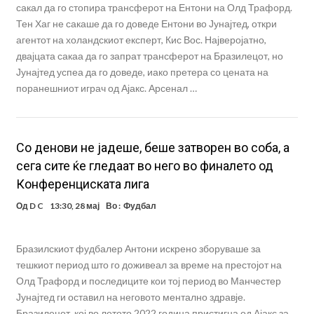
сакал да го стопира трансферот на Ентони на Олд Трафорд.
Тен Хаг не сакаше да го доведе Ентони во Јунајтед, откри
агентот на холандскиот експерт, Кис Вос. Најверојатно,
двајцата сакаа да го запрат трансферот на Бразилецот, но
Јунајтед успеа да го доведе, иако претера со цената на
поранешниот играч од Ајакс. Арсенал …
Со денови не јадеше, беше затворен во соба, а
сега сите ќе гледаат во него во финалето од
Конференциската лига
Од
D C
13:30, 28 мај
Во :
Фудбал
Бразилскиот фудбалер Антони искрено зборуваше за
тешкиот период што го доживеал за време на престојот на
Олд Трафорд и последиците кои тој период во Манчестер
Јунајтед ги оставил на неговото ментално здравје.
Бразилецот, кој во летото 2022 година пристигна од Ајакс за