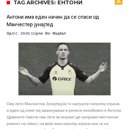
TAG ARCHIVES: ЕНТОНИ
поради Инфантино
Мурињо бесен поради одлуката на Реал: Протекоа детали од
разговорот што го потресе Мадрид!
Трансфер бомба во најва – Ливерпул сака да се засили од Реал
Антони има еден начин да се спаси од
Манчестер јунајтед
Мадрид!
Карагер ги изненади сите со својата прогноза: “Тие ќе ја освојат
Од
D C
20:30, 11 јули
Во :
Фудбал
Премиер лигата, а причината е едноставна”
Родри ги отвори вратите за трансфер во Барселона, Реал Мадрид
е информиран
Крај на сагата: Винисиус останува во Реал Мадрид до 2032
година
Директор на ФИА за драмата во Формула 1: Не можеме да одиме
толку далеку!
Колку бара ПСЖ и кој е „плафонот“ на Ливерпул за трансферот
ан Бредли Баркола?
Ова лето Манчестер Јунајтед ќе го напуштат неколку играчи,
а еден од оние чиј заминување е речиси неизбежно е Антони.
Црвените ѓаволи ова лето ќе мораат да направат вистински
ремонт на тимот, па веќе има неколку играчи кои се на