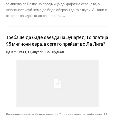
заминува во Бетис на позајмица до крајот на сезоната, а
шпанскиот клуб нема да биде обврзан да го откупи. Антони е
отворен за идејата да се пресели …
Требаше да биде ѕвезда на Јунајтед: Го платија
95 милиони евра, а сега го праќаат во Ла Лига?
Од
D C
19:41, 17 јануари
Во :
Фудбал
Бразилскиот фудбалер Антони (24) оваа сезона забележа 13