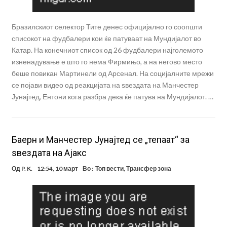
Бразилскиот селектор Тите денес официјално го соопшти
списокот на фудбалери кои ќе патуваат на Мундијалот во
Катар. На конечниот список од 26 фудбалери најголемото
изненадување е што го нема Фирмињо, а на негово место
беше повикан Мартинели од Арсенал. На социјалните мрежи
се појави видео од реакцијата на ѕвездата на Манчестер
Јунајтед, Ентони кога разбра дека ќе патува на Мундијалот. …
Баерн и Манчестер Јунајтед се „тепаат“ за
ѕвездата на Ајакс
Од
P. K.
12:54, 10 март
Во :
Топ вести
,
Трансфер зона