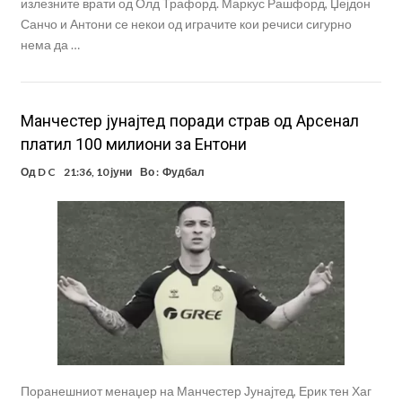
излезните врати од Олд Трафорд. Маркус Рашфорд, Џејдон
Санчо и Антони се некои од играчите кои речиси сигурно
нема да …
Манчестер јунајтед поради страв од Арсенал
платил 100 милиони за Ентони
Од
D C
21:36, 10 јуни
Во :
Фудбал
Поранешниот менаџер на Манчестер Јунајтед, Ерик тен Хаг