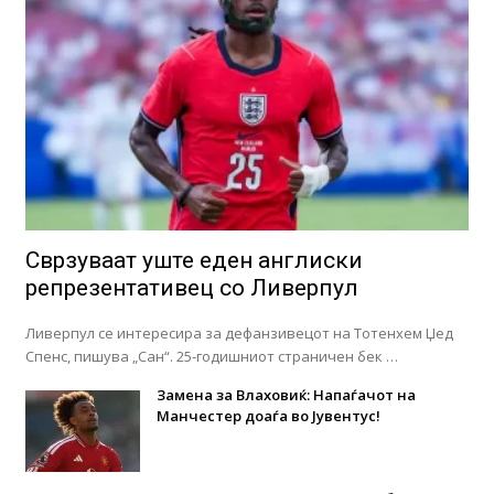
Сврзуваат уште еден англиски
репрезентативец со Ливерпул
Ливерпул се интересира за дефанзивецот на Тотенхем Џед
Спенс, пишува „Сан“. 25-годишниот страничен бек …
Замена за Влаховиќ: Напаѓачот на
Манчестер доаѓа во Јувентус!