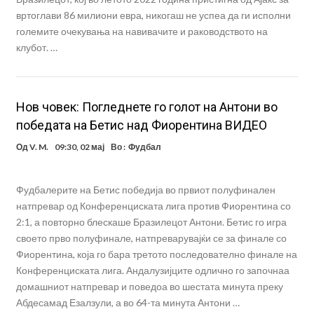
вртоглави 86 милиони евра, никогаш не успеа да ги исполни
големите очекувања на навивачите и раководството на
клубот. …
Нов човек: Погледнете го голот на Антони во
победата на Бетис над Фиорентина ВИДЕО
Од
V. M.
09:30, 02 мај
Во :
Фудбал
Фудбалерите на Бетис победија во првиот полуфинален
натпревар од Конференциската лига против Фиорентина со
2:1, а повторно блескаше Бразилецот Антони. Бетис го игра
своето прво полуфинале, натпреварувајќи се за финале со
Фиорентина, која го бара третото последователно финале на
Конференциската лига. Андалузијците одлично го започнаа
домашниот натпревар и поведоа во шестата минута преку
Абдесамад Езалзули, а во 64-та минута Антони …