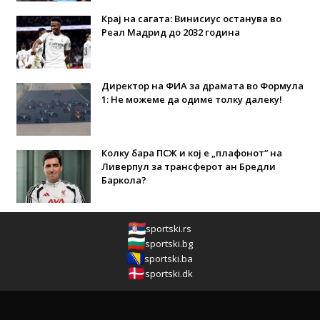
Крај на сагата: Винисиус останува во
Реал Мадрид до 2032 година
Директор на ФИА за драмата во Формула
1: Не можеме да одиме толку далеку!
Колку бара ПСЖ и кој е „плафонот“ на
Ливерпул за трансферот ан Бредли
Баркола?
sportski.rs
sportski.bg
sportski.ba
sportski.dk