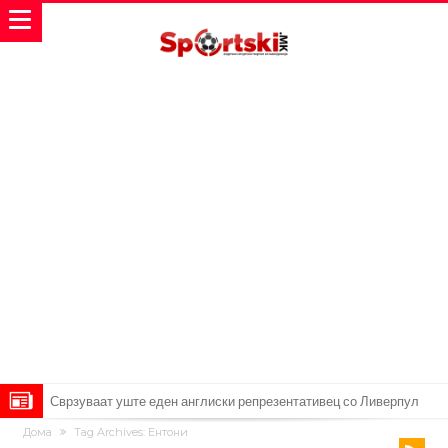
Дома
Tag Archives: Ентони
УЕФА повторно се заканува со бојкот на турнирите на ФИФА