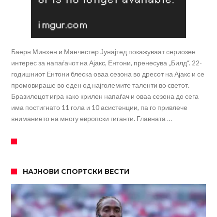
Баерн Минхен и Манчестер Јунајтед покажуваат сериозен
интерес за напаѓачот на Ајакс, Ентони, пренесува „Билд“. 22-
годишниот Ентони блеска оваа сезона во дресот на Ајакс и се
промовираше во еден од најголемите таленти во светот.
Бразилецот игра како крилен напаѓач и оваа сезона до сега
има постигнато 11 гола и 10 асистенции, па го привлече
вниманието на многу европски гиганти. Главната …
НАЈНОВИ СПОРТСКИ ВЕСТИ