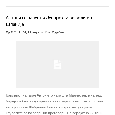
Антони го напушта Јунајтед и се сели во
Шпанија
Од
D C
11:01, 19 јануари
Во :
Фудбал
Крилниот напаѓач Антони го напушта Манчестер јунајтед,
бидејќи е блиску до премин на позајмица во – Бетис! Оваа
вест ја објави Фабрицио Романо, кој нагласува дека
клубовите се во завршни преговори. Најверојатно, Антони