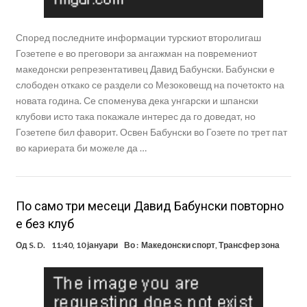
Според последните информации турскиот второлигаш
Гозетепе е во преговори за ангажман на повремениот
македонски репрезентативец Давид Бабунски. Бабунски е
слободен откако се раздели со Мезоковешд на почетокто на
новата година. Се споменува дека унгарски и шпански
клубови исто така покажале интерес да го доведат, но
Гозетепе бил фаворит. Освен Бабунски во Гозете по трет пат
во кариерата би можеле да …
По само три месеци Давид Бабунски повторно
е без клуб
Од
S. D.
11:40, 10 јануари
Во :
Македонски спорт
,
Трансфер зона