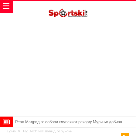
Милан ја доби првата понуда за Леао
Дома
Tag Archives: давид бабунски
Италијански петтолигаш добива неверојатен стадион од 62