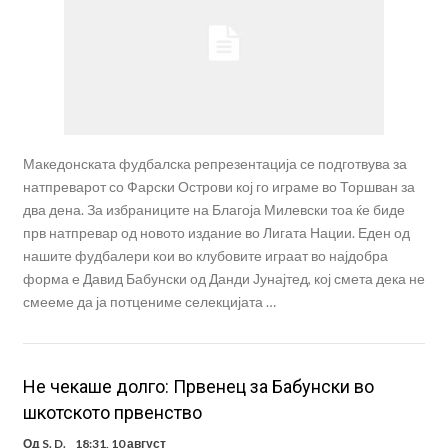
Македонската фудбалска репрезентација се подготвува за
натпреварот со Фарски Острови кој го играме во Торшван за
два дена. За избраниците на Благоја Милевски тоа ќе биде
прв натпревар од новото издание во Лигата Нации. Еден од
нашите фудбалери кои во клубовите играат во најдобра
форма е Давид Бабунски од Данди Јунајтед, кој смета дека не
смееме да ја потцениме селекцијата …
Не чекаше долго: Првенец за Бабунски во
шкотското првенство
Од
S. D.
18:31, 10 август