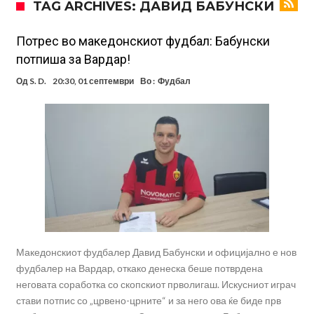
TAG ARCHIVES: ДАВИД БАБУНСКИ
милиони евра? (Видео)
Голем удар за Барселона: Херојот на финалето на Светското
првенство сака да замине
Фотографија од авион ги воодушеви навивачите на Реал:
Потрес во македонскиот фудбал: Бабунски
потпиша за Вардар!
Стигнува во Мадрид за потпис на договор
Потресни сцени на погребот на УФЦ-борец: Шпалир, музика и
Од
S. D.
20:30, 01 септември
Во :
Фудбал
аплауз кој ги расплака сите (Видео)
(ВИДЕО) Голема трагедија: Гром усмрти фудбалери, а уште 12 се
повредени
Барселона подготвува „кражба на векот“: Деко не беше во
Мадрид само поради Алварез
Капитен на познат клуб претепан до смрт пред својот дом – цела
држава бара правда!
Шпанија „трепери“ поради нешто што се чекаше со недели:
Винисиус Жуниор одлучи!
Македонскиот фудбалер Давид Бабунски и официјално е нов
фудбалер на Вардар, откако денеска беше потврдена
неговата соработка со скопскиот прволигаш. Искусниот играч
стави потпис со „црвено-црните“ и за него ова ќе биде прв