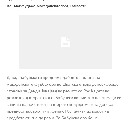
Во :
Мак фудбал
,
Македонски спорт
,
Топ вести
Давид Бабунски ги продолжи добрите настапи на
македонските фудбалери во Шкотска откако денеска беше
стрелец за Данди Јунајтед во ремито со Рос Каунти во
рамките од второто коло. Бабунски во листата на стрелци се
запиша на почетокот на второто полувреме кога донесе
предност за својот тим. Сепак, Рос Каунти до крајот на
средбата стигна до реми. За Бабунски ова беше …