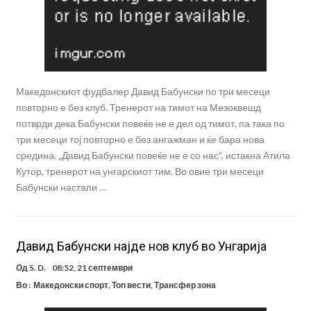
Македонскиот фудбалер Давид Бабунски по три месеци
повторно е без клуб. Тренерот на тимот на Мезоквешд
потврди дека Бабунски повеќе не е дел од тимот, па така по
три месеци тој повторно е без ангажман и ќе бара нова
средина. „Давид Бабунски повеќе не е со нас“, истакна Атила
Кутор, тренерот на унгарскиот тим. Во овие три месеци
Бабунски настапи …
Давид Бабунски најде нов клуб во Унгарија
Од
S. D.
08:52, 21 септември
Во :
Македонски спорт
,
Топ вести
,
Трансфер зона