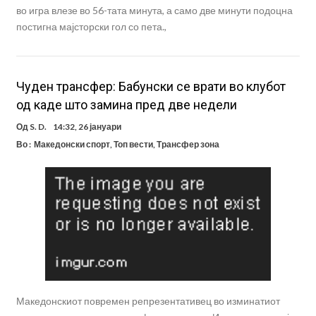
во игра влезе во 56-тата минута, а само две минути подоцна
постигна мајсторски гол со пета.,
Чуден трансфер: Бабунски се врати во клубот
од каде што замина пред две недели
Од
S. D.
14:32, 26 јануари
Во :
Македонски спорт
,
Топ вести
,
Трансфер зона
Македонскиот повремен репрезентативец во изминатиот