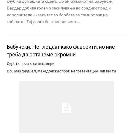
клуб на домашната сцена. Со ангажманот на Бабунски,
Вардар добива големо засилување во средниот ред и
дополнителен квалитет во борбата за самиот врв на
табелата. Тој доаѓа без финансиска …
Бабунски: Не гледаат како фаворити, но ние
треба да останеме скромни
Од
S. D.
09:46, 08 октомври
Во :
Мак фудбал
,
Македонски спорт
,
Репрезентации
,
Топ вести