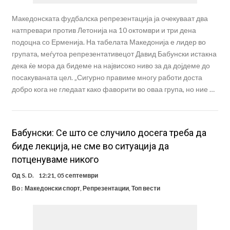
Македонската фудбалска репрезентација ја очекуваат два
натпревари против Летонија на 10 октомври и три дена
подоцна со Ерменија. На табелата Македонија е лидер во
групата, меѓутоа репрезентативецот Давид Бабунски истакна
дека ќе мора да бидеме на највисоко ниво за да дојдеме до
посакуваната цел. „Сигурно правиме многу работи доста
добро кога не гледаат како фаворити во оваа група, но ние …
Бабунски: Се што се случило досега треба да
биде лекција, не сме во ситуација да
потценуваме никого
Од
S. D.
12:21, 05 септември
Во :
Македонски спорт
,
Репрезентации
,
Топ вести