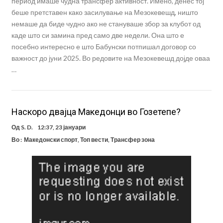
период имаше чудна трансфер активност. Имено, денес тој
беше претставен како засилување на Мезокевешд, ништо
немаше да биде чудно ако не стануваше збор за клубот од
каде што си замина пред само две недели. Она што е
посебно интересно е што Бабунски потпишал договор со
важност до јуни 2025. Во редовите на Мезокевешд дојде оваа
…
Наскоро двајца Македонци во Гозетепе?
Од
S. D.
12:37, 23 јануари
Во :
Македонски спорт
,
Топ вести
,
Трансфер зона