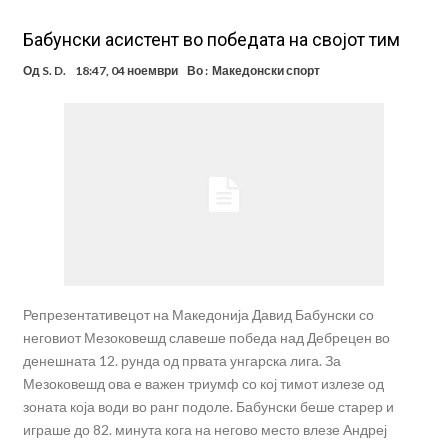
Бабунски асистент во победата на својот тим
Од
S. D.
18:47, 04 ноември
Во :
Македонски спорт
Репрезентативецот на Македонија Давид Бабунски со
неговиот Мезоковешд славеше победа над Дебрецен во
денешната 12. рунда од првата унгарска лига. За
Мезоковешд ова е важен триумф со кој тимот излезе од
зоната која води во ранг подоле. Бабунски беше старер и
играше до 82. минута кога на негово место влезе Андреј