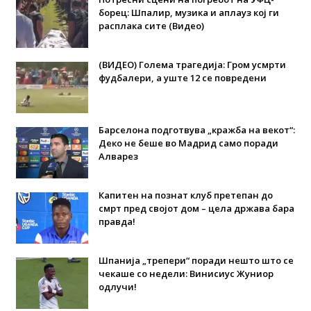
борец: Шпалир, музика и аплауз кој ги
расплака сите (Видео)
(ВИДЕО) Голема трагедија: Гром усмрти
фудбалери, а уште 12 се повредени
Барселона подготвува „кражба на векот“:
Деко не беше во Мадрид само поради
Алварез
Капитен на познат клуб претепан до
смрт пред својот дом – цела држава бара
правда!
Шпанија „трепери“ поради нешто што се
чекаше со недели: Винисиус Жуниор
одлучи!