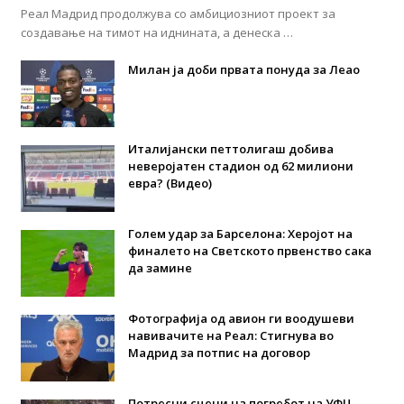
Реал Мадрид продолжува со амбициозниот проект за
создавање на тимот на иднината, а денеска …
Милан ја доби првата понуда за Леао
Италијански петтолигаш добива
неверојатен стадион од 62 милиони
евра? (Видео)
Голем удар за Барселона: Херојот на
финалето на Светското првенство сака
да замине
Фотографија од авион ги воодушеви
навивачите на Реал: Стигнува во
Мадрид за потпис на договор
Потресни сцени на погребот на УФЦ-