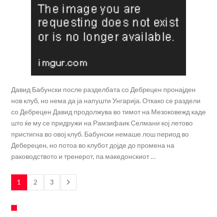
Давид Бабунски после разделбата со Дебрецен пронајден
нов клуб, но нема да ја напушти Унгарија. Откако се раздели
со Дебрецен Давид продолжува во тимот на Мезоковежд каде
што ќе му се придружи на Рамзифаик Селмани кој летово
пристигна во овој клуб. Бабунски немаше лош период во
Деберецен, но потоа во клубот дојде до промена на
раководството и тренерот, па македонскиот …
1
2
3