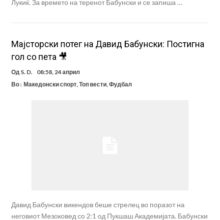
Лукиќ. За времето на теренот Бабунски и се запиша …
Мајсторски потег на Давид Бабунски: Постигна
гол со пета 🎥
Од
S. D.
08:58, 24 април
Во :
Македонски спорт
,
Топ вести
,
Фудбал
Давид Бабунски викендов беше стрелец во поразот на
неговиот Мезоковед со 2:1 од Пукшаш Академијата. Бабунски