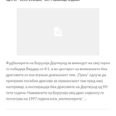
Фудбалерите на Борусија Дортмунд за викендот на свој терен
го победија Вердер со 4:1, а во центарот на вниманието беа
дресовите со кои играше домашниот тим. „Пума“ одлучи да
припреми посебни дресови за германскиот тим пред овој
натпревар, а инспирација беа дресовите на Дортмунд од 90-
тите години. Навивачите на Борусија овој дрес најмногу ги
потсетува на 1997 година кога „милионерите“ …