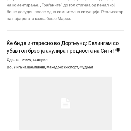
на коментирање. „Граѓаните“ до гол стигнаа од пенал кој
беше досуден после една сомнителна ситуација. Реализатор
на најстрогата казна беше Марез.
Ќе биде интересно во Дортмунд: Белингам со
убав гол брзо ја анулира предноста на Сити! 🎥
Од
S. D.
21:25, 14 април
Во :
Лига на шампиони
,
Македонски спорт
,
Фудбал