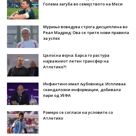
Голема загуба во семејството на Меси
Мурињо воведува строга дисциплина во
Реал Мадрид: Ова се трите нови правила
за успех
Целосна војна: Барса го растура
најважниот летен трансфер на
Атлетико?!
Инфантино имал љубовница: Испливаа
скандалозни информации, добивала
пари од УЕФА
Ромеро се согласи на условите со
Атлетико