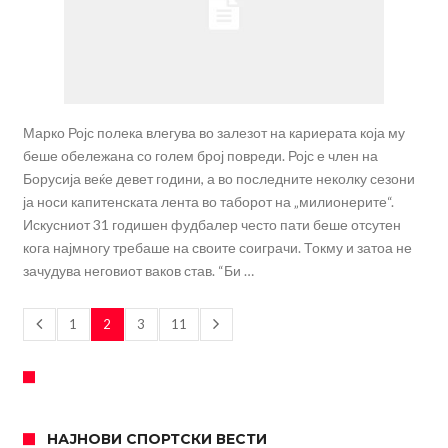
Марко Ројс полека влегува во залезот на кариерата која му
беше обележана со голем број повреди. Ројс е член на
Борусија веќе девет години, а во последните неколку сезони
ја носи капитенската лента во таборот на „милионерите“.
Искусниот 31 годишен фудбалер често пати беше отсутен
кога најмногу требаше на своите соиграчи. Токму и затоа не
зачудува неговиот ваков став. “Би …
1
2
3
11
НАЈНОВИ СПОРТСКИ ВЕСТИ