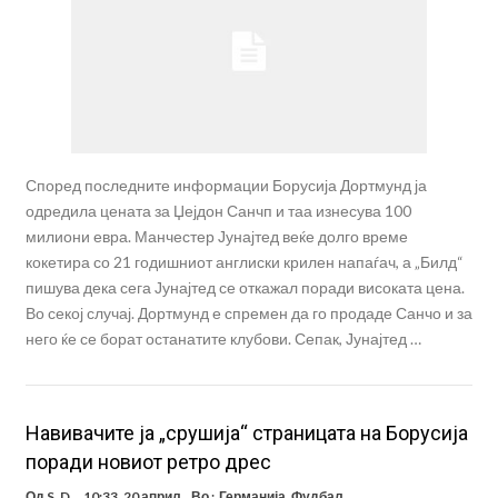
Според последните информации Борусија Дортмунд ја
одредила цената за Џејдон Санчп и таа изнесува 100
милиони евра. Манчестер Јунајтед веќе долго време
кокетира со 21 годишниот англиски крилен напаѓач, а „Билд“
пишува дека сега Јунајтед се откажал поради високата цена.
Во секој случај. Дортмунд е спремен да го продаде Санчо и за
него ќе се борат останатите клубови. Сепак, Јунајтед …
Навивачите ја „срушија“ страницата на Борусија
поради новиот ретро дрес
Од
S. D.
10:33, 20 април
Во :
Германија
,
Фудбал