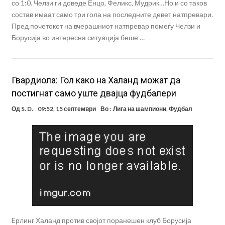
со 1:0. Челзи ги доведе Енцо, Феликс, Мудрик…Но и со таков
состав имаат само три гола на последните девет натпревари.
Пред почетокот на вчерашниот натпревар помеѓу Челзи и
Борусија во интересна ситуација беше …
Гвардиола: Гол како на Халанд можат да
постигнат само уште двајца фудбалери
Од
S. D.
09:52, 15 септември
Во :
Лига на шампиони
,
Фудбал
Eрлинг Халанд против својот поранешен клуб Борусија