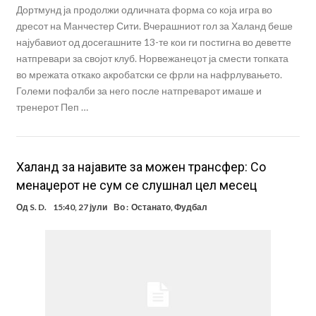
Дортмунд ја продолжи одличната форма со која игра во
дресот на Манчестер Сити. Вчерашниот гол за Халанд беше
најубавиот од досегашните 13-те кои ги постигна во деветте
натпревари за својот клуб. Норвежанецот ја смести топката
во мрежата откако акробатски се фрли на нафрлувањето.
Големи пофалби за него после натпреварот имаше и
тренерот Пеп …
Халанд за најавите за можен трансфер: Со
менаџерот не сум се слушнал цел месец
Од
S. D.
15:40, 27 јули
Во :
Останато
,
Фудбал