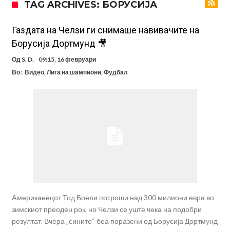
TAG ARCHIVES: БОРУСИЈА
трите нови правила за успех
Целосна војна: Барса го растура најважниот летен трансфер на
Атлетико?!
Инфантино имал љубовница: Испливаа скандалозни
Газдата на Челзи ги снимаше навивачите на
Борусија Дортмунд 🎥
информации, добивала пари од УЕФА
Ромеро се согласи на условите со Атлетико
Од
S. D.
09:15, 16 февруари
Арсенал со 138 милиони евра тргнува по ѕвездата на Серија А?
Во :
Видео
,
Лига на шампиони
,
Фудбал
Мурињо воведува строга дисциплина во Реал Мадрид: Ова се
трите нови правила
Неочекувана „бомба“ од Англија: Ливерпул се засили од
Барселона!
Тикет на денот (сабота, 08.08.2026)
Aмериканецот Тод Боели потроши над 300 милиони евра во
зимскиот преоден рок, но Челзи се уште чека на подобри
резултат. Вчера „сините“ беа поразени од Борусија Дортмунд