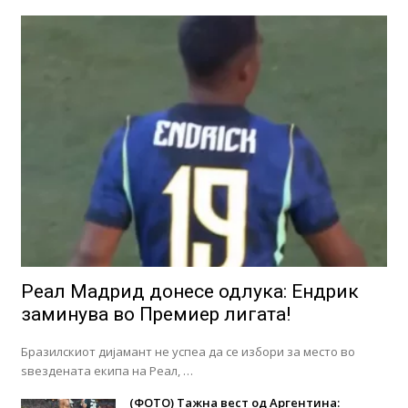
Реал Мадрид донесе одлука: Eндрик
заминува во Премиер лигата!
Бразилскиот дијамант не успеа да се избори за место во
ѕвездената екипа на Реал, …
(ФОТО) Тажна вест од Аргентина: