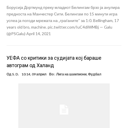
Борусија Дортмунд преку младиот Белингам брзо ја анулира
предноста на Манчестер Сити. Белингам по 15 минути игра
успеа ја погоди мрежата на „граѓаните“ за 1:0. Bellingham, 17
years old bro, machine. pic.twitter.com/IuC4diWMBj — Galu
(@PSGalu) April 14, 2021
УЕФА со критики за судијата кој бараше
автограм од Халанд
Од
S. D.
10:14, 09 април
Во :
Лига на шампиони
,
Фудбал