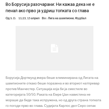
Во Борусија разочарани: Ни кажаа дека не е
пенал ако прво ја удриш топката со глава
Од
S. D.
11:23, 15 април
Во :
Лига на шампиони
,
Фудбал
Борусија Дортмунд вчера беше елиминирана од Лигата на
шампионите откако беше поразена и во вториот натпревар
против Манчестер. Ситуација која би ја сместиле во
категоријата 50/50. Раката на Емре Џан навистина не
мораше да биде така испружена, но од друга страна топката
го погоди прво во глава. Судијата Карлос дел Серо сепак