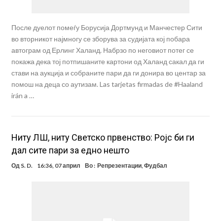
После дуелот помеѓу Борусија Дортмунд и Манчестер Сити
во вторникот најмногу се зборува за судијата кој побара
автограм од Ерлинг Халанд. Набрзо по неговиот потег се
покажа дека тој потпишаните картони од Халанд сакал да ги
стави на аукција и собраните пари да ги донира во центар за
помош на деца со аутизам. Las tarjetas firmadas de #Haaland
irán a …
Ниту ЛШ, ниту Светско првенство: Ројс би ги
дал сите пари за едно нешто
Од
S. D.
16:36, 07 април
Во :
Репрезентации
,
Фудбал