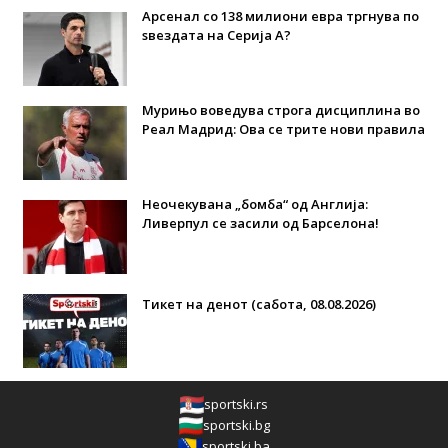
Арсенал со 138 милиони евра тргнува по
ѕвездата на Серија А?
Мурињо воведува строга дисциплина во
Реал Мадрид: Ова се трите нови правила
Неочекувана „бомба“ од Англија:
Ливерпул се засили од Барселона!
Тикет на денот (сабота, 08.08.2026)
sportski.rs
sportski.bg
sportski.ba