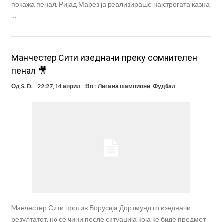
покажа пенал. Ријад Марез ја реализираше најстрогата казна
…
Манчестер Сити изедначи преку сомнителен
пенал 🎥
Од
S. D.
22:27, 14 април
Во :
Лига на шампиони
,
Фудбал
Maнчестер Сити против Борусија Дортмунд го изедначи
резултатот, но се чини после ситуација која ќе биде предмет