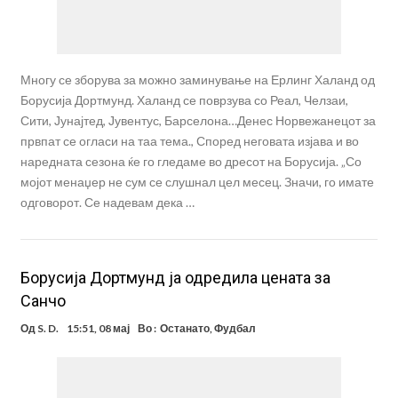
Многу се зборува за можно заминување на Ерлинг Халанд од
Борусија Дортмунд. Халанд се поврзува со Реал, Челзаи,
Сити, Јунајтед, Јувентус, Барселона…Денес Норвежанецот за
првпат се огласи на таа тема., Според неговата изјава и во
наредната сезона ќе го гледаме во дресот на Борусија. „Со
мојот менаџер не сум се слушнал цел месец. Значи, го имате
одговорот. Се надевам дека …
Борусија Дортмунд ја одредила цената за
Санчо
Од
S. D.
15:51, 08 мај
Во :
Останато
,
Фудбал