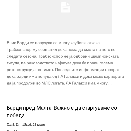
Енис Барди се поврзува со многу клубови, откако
Трабзонспор му соопштил дека нема да смета на него во
следата сезона. Трабзонспор не ја одбрани шампионската
титула, па раководството најавува дека ќе прави голема
реконструкција на тимот. Последните информации говорат
дека Барди има понуда од ЛА Галакси и дека може кариерата
да ја продолжи во МЛС лигата. ЛА Галакси има многу …
Барди пред Малта: Важно е да стартуваме со
победа
Од
S. D.
15:16, 23 март