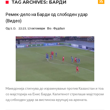
TAG ARCHIVES: БАРДИ
посилен од кога било
Ханси Флик не жали долго за Араухо, туку брзо најде замена во
англиската Премиер лига
Играч на Барселона бесен го напушти тренингот по
Ремек-дело на Барди од слободен удар
(Видео)
срцепарателните зборови на Флик
Кам-бек на терен за Мудрик по над 600 дена, но веднаш
Од
S. D.
22:23, 13 октомври
Во :
Фудбал
заМИнува на позајмица!?
Џејк Пол започнува голем напад на УФЦ
Прекините за хидрација станаа бизнис: ФИФА не планира да ги
укине
Француски судија обвинет за семејно насилство – му се заканува
18 месеци затвор
Ова никогаш не му се случило на Новак: Синер и Алкараз се
повлекуваат, а Зверев веднаш се „распадна“
Maкедонија стигнува до израмнување против Казахстан и тоа
со мајсторија на Енис Барди. Капитенот стрелаше мајсторски
од слбооден удар за вистинска ерупциј на арената.