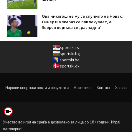
Ова никогаш не му се случило на Новак:
Синер и Алкараз се повлекуваат, а
Зверев веднаш се „распадна“
sportski.rs
sportski.bg
sportski.ba
sportski.dk
Најнови спортски вести и резултати
Маркетинг
Контакт
За нас
Учество во игри на среќа е дозволено за лица со 18+ години. Играј
одговорно!