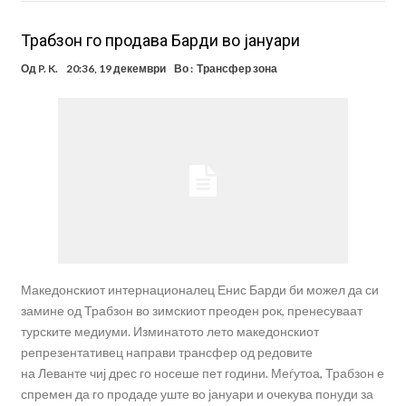
Трабзон го продава Барди во јануари
Од
P. K.
20:36, 19 декември
Во :
Трансфер зона
Македонскиот интернационалец Енис Барди би можел да си
замине од Трабзон во зимскиот преоден рок, пренесуваат
турските медиуми. Изминатото лето македонскиот
репрезентативец направи трансфер од редовите
на Леванте чиј дрес го носеше пет години. Меѓутоа, Трабзон е
спремен да го продаде уште во јануари и очекува понуди за