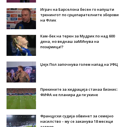
Играч на Барселона бесен го напушти
тренингот по срцепарателните зборови
на Флик
Кам-бек на терен за Мудрик по над 600
дена, но веднаш заМИнува на
позајмица!?
Џејк Пол започнува голем напад на УФЦ
Прекините за хидрација станаа бизнис:
ФИФА не планира да ги укине
Француски судија обвинет за семејно
насилство – му се заканува 18 месеци
затвор