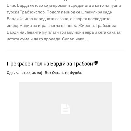
Енис Барди летово ќе ја промени средината и ќе го напушти
турски Трабзонспор. Подолг период се шпекулира каде
Барди ќе игра наредната сезона, а според последните
информации во игра влегла шпанска Жирона. Трабзон за
Барди на Леванте му плати три милиони евра и сега сака за
истата сума и да го продаде. Сепак, иако …
Прекрасен гол на Барди за Трабзон🎥
Од
P. K.
21:33, 30 мај
Во :
Останато
,
Фудбал