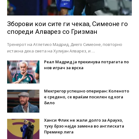
Зборови кои сите ги чекаа, Симеоне го
спореди Алварез со Гризман
Тренерот на Атлетико Мадрид, Диего Симеоне, повторно
истакна дека смета на Хулијан Алварез, и …
Реал Мадрид ја прекинува потрагата по
нов играч за врска
Мекгрегор успешно опериран: Коленото
е средено, се враќам посилен од кога
било
Ханси Флик не жали долго за Араухо,
туку брзо најде замена во англиската
Премиер лига