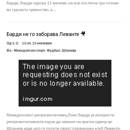
Барди. Барди одигра 11 мечеви, на кои постигна три голови
во турското првенство, а …
Барди не го заборава Леванте 🎥
Од
S. D.
13:34, 23 ноември
Во :
Македонски спорт
,
Фудбал
,
Шпанија
Македонскиот репрезентативец Енис Барди ја искористи
репрезентативната пауза да замине на краток одмор во
Шпанија каде што го посети својот поранешен клуб Леванте.