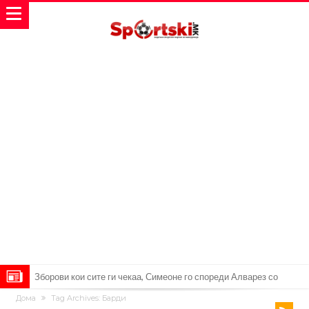
Реал Мадрид ја прекинува потрагата по нов играч за врска
Дома
Tag Archives: Барди
Мекгрегор успешно опериран: Коленото е средено, се враќам