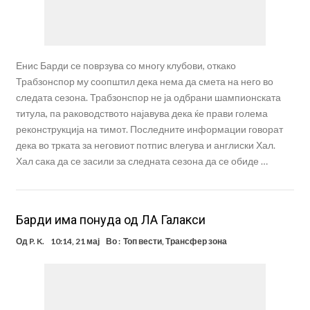
Енис Барди се поврзува со многу клубови, откако
Трабзонспор му соопштил дека нема да смета на него во
следата сезона. Трабзонспор не ја одбрани шампионската
титула, па раководството најавува дека ќе прави голема
реконструкција на тимот. Последните информации говорат
дека во трката за неговиот потпис влегува и англиски Хал.
Хал сака да се засили за следната сезона да се обиде …
Барди има понуда од ЛА Галакси
Од
P. K.
10:14, 21 мај
Во :
Топ вести
,
Трансфер зона