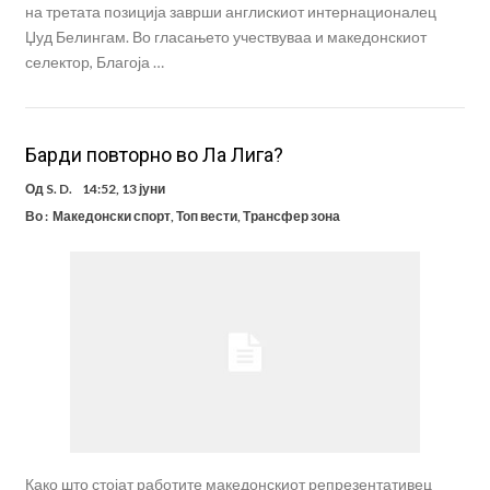
на третата позиција заврши англискиот интернационалец
Џуд Белингам. Во гласањето учествуваа и македонскиот
селектор, Благоја …
Барди повторно во Ла Лига?
Од
S. D.
14:52, 13 јуни
Во :
Македонски спорт
,
Топ вести
,
Трансфер зона
Како што стојат работите македонскиот репрезентативец