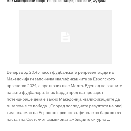
Во :
Македонски спорт
,
Репрезентации
,
Топ вести
,
Фудбал
Вечерва од 20:45 часот фудбалската репрезентација на
Македонија ги започнува квалификациите за Европското
првенство 2024, а противник ни е Малта. Еден од најважните
нашите фудбалери, Енис Барди пред натпреварот
потенцираше дека е важно Македонија квалификациите да
ги започне со победа. „Според последните резултати на овој
тим, пласман на Европско првенство, финале во баражот за
настап на Светскиот шампионат амбициите сигурно …