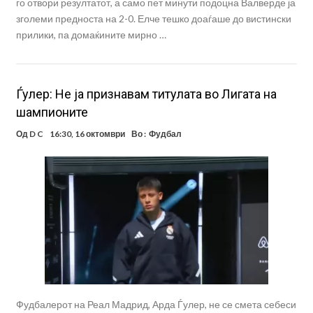
го отвори резултатот, а само пет минути подоцна Валверде ја
зголеми предноста на 2-0. Елче тешко доаѓаше до вистински
прилики, па домаќините мирно …
Ѓулер: Не ја признавам титулата во Лигата на
шампионите
Од
D C
16:30, 16 октомври
Во :
Фудбал
Фудбалерот на Реал Мадрид, Арда Ѓулер, не се смета себеси