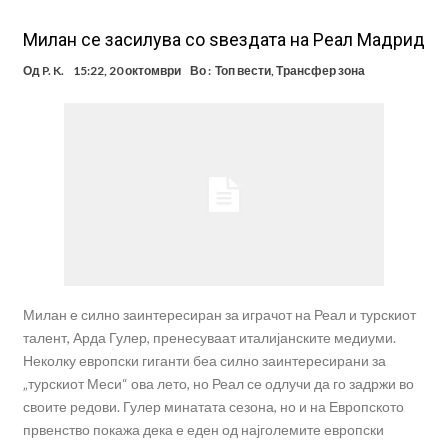
Милан се засилува со ѕвездата на Реал Мадрид
Од
P. K.
15:22, 20 октомври
Во :
Топ вести
,
Трансфер зона
Милан е силно заинтересиран за играчот на Реал и турскиот
талент, Арда Гулер, пренесуваат италијанските медиуми.
Неколку европски гиганти беа силно заинтересирани за
„турскиот Меси“ ова лето, но Реал се одлучи да го задржи во
своите редови. Гулер минатата сезона, но и на Европското
првенство покажа дека е еден од најголемите европски