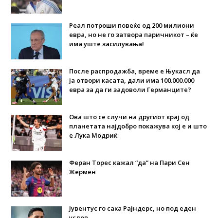
Реал потроши повеќе од 200 милиони
евра, но не го затвора паричникот – ќе
има уште засилувања!
После распродажба, време е Њукасл да
ја отвори касата, дали има 100.000.000
евра за да ги задоволи Германците?
Ова што се случи на другиот крај од
планетата најдобро покажува кој е и што
е Лука Модриќ
Феран Торес кажал “да” на Пари Сен
Жермен
Јувентус го сака Рајндерс, но под еден
услов