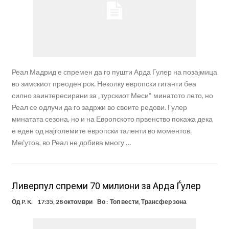
Реал Мадрид е спремен да го пушти Арда Гулер на позајмица
во зимскиот преоден рок. Неколку европски гиганти беа
силно заинтересирани за „турскиот Меси“ минатото лето, но
Реал се одлучи да го задржи во своите редови. Гулер
минатата сезона, но и на Европското првенство покажа дека
е еден од најголемите европски таленти во моментов.
Меѓутоа, во Реал не добива многу …
Ливерпул спреми 70 милиони за Арда Ѓулер
Од
P. K.
17:35, 28 октомври
Во :
Топ вести
,
Трансфер зона