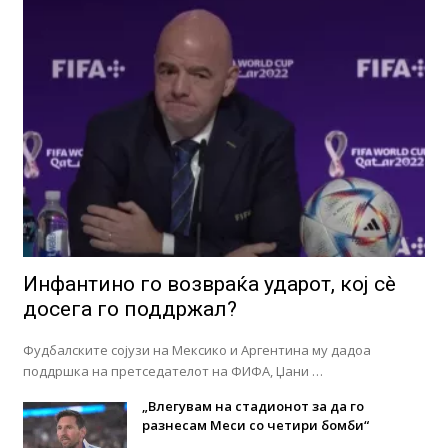
Инфантино го возвраќа ударот, кој сè
досега го поддржал?
Фудбалските сојузи на Мексико и Аргентина му дадоа
поддршка на претседателот на ФИФА, Џани …
„Влегувам на стадионот за да го
разнесам Меси со четири бомби“