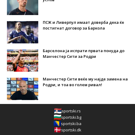
ПСЖ и Ливерпул имаат доверба дека ќе
постигнат договор за Баркола
Барселона ја испрати првата понуда до
Манчестер Сити за Родри
Манчестер Сити веќе му најде замена на
Родри, и тоа во голем ривал!
sportski.rs
sportski.bg
sportski.ba
sportski.dk