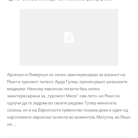
Арсенал и Ливерпул се силно заинтересиран за играчот на
Реал и турскиот талент, Арда Гулер, пренесуваат шпанските
медиуми. Неколку европски гиганти беа силно
заинтересирани за „турскиот Меси“ ова лето, но Реал се
одлучи да го задржи во своите редови. Гулер минатата
сезона, но и на Европското првенство покажа дека е еден од
најголемите европски таленти во моментов. Меѓутоа, во Реал
не …