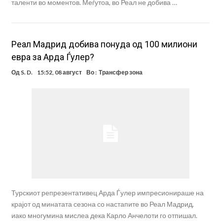
таленти во моментов. Меѓутоа, во Реал не добива …
Реал Мадрид добива понуда од 100 милиони
евра за Арда Ѓулер?
Од
S. D.
15:52, 08 август
Во :
Трансфер зона
Турскиот репрезентативец Арда Ѓулер импресионираше на
крајот од минатата сезона со настапите во Реал Мадрид,
иако многумина мислеа дека Карло Анчелоти го отпишал.