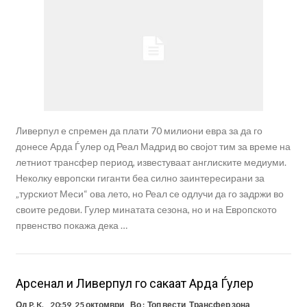
Ливерпул е спремен да плати 70 милиони евра за да го
донесе Арда Ѓулер од Реал Мадрид во својот тим за време на
летниот трансфер период, известуваат англиските медиуми.
Неколку европски гиганти беа силно заинтересирани за
„турскиот Меси“ ова лето, но Реал се одлучи да го задржи во
своите редови. Гулер минатата сезона, но и на Европското
првенство покажа дека …
Арсенал и Ливерпул го сакаат Арда Ѓулер
Од
P. K.
20:59, 25 октомври
Во :
Топ вести
,
Трансфер зона