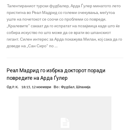
Taлентираниот турски фудбалер, Арда Ѓулер минатото лето
пристигна во Реал Мадрид со големи очекувања, меѓутоа
уште на почетокот се соочи со проблеми со повреди.
„Кралевите“ сакаат да го испратат на позајмица каде што ќе
собира искуство по што може да се врати во шпанскиот
гигант. Силен интерес за Арда покажува Милан, кој сака да го
доведе на „Сан Сиро“ по …
Реал Мадрид го избрка докторот поради
повредите на Арда Ѓулер
Од
P. K.
18:15, 12 ноември
Во :
Фудбал
,
Шпанија