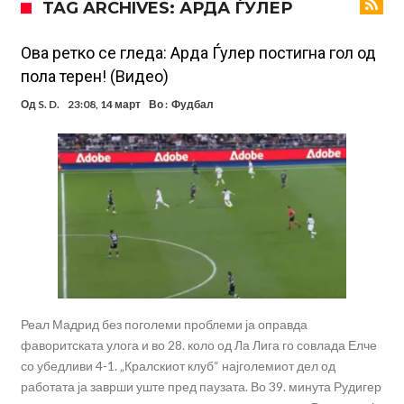
TAG ARCHIVES: АРДА ЃУЛЕР
паричникот – ќе има уште засилувања!
После распродажба, време е Њукасл да ја отвори касата, дали
има 100.000.000 евра за да ги задоволи Германците?
Ова што се случи на другиот крај од планетата најдобро покажува
Ова ретко се гледа: Арда Ѓулер постигна гол од
пола терен! (Видео)
кој е и што е Лука Модриќ
Феран Торес кажал “да” на Пари Сен Жермен
Од
S. D.
23:08, 14 март
Во :
Фудбал
Јувентус го сака Рајндерс, но под еден услов
ПСЖ и Ливерпул имаат доверба дека ќе постигнат договор за
Баркола
Барселона ја испрати првата понуда до Манчестер Сити за Родри
Манчестер Сити веќе му најде замена на Родри, и тоа во голем
ривал!
Реал Мадрид без поголеми проблеми ја оправда
фаворитската улога и во 28. коло од Ла Лига го совлада Елче
со убедливи 4-1. „Кралскиот клуб“ најголемиот дел од
работата ја заврши уште пред паузата. Во 39. минута Рудигер