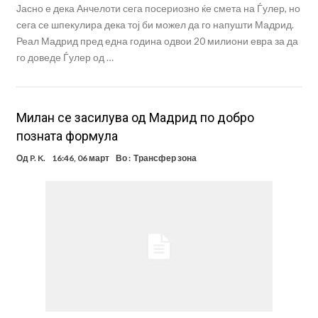
Јасно е дека Анчелоти сега посериозно ќе смета на Ѓулер, но
сега се шпекулира дека тој би можел да го напушти Мадрид.
Реал Мадрид пред една година одвои 20 милиони евра за да
го доведе Ѓулер од …
Милан се засилува од Мадрид по добро
позната формула
Од
P. K.
16:46, 06 март
Во :
Трансфер зона