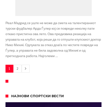
Реал Мадрид се уште не може да смета на талентираниот
турски фудбалер Арда Ѓулер кој се повреди неколку пати
откако пристигна ова лето. Ова предизвика реакција на
управата на клубот, која реши да го отпушти клупскиот доктор
Нико Михиќ. Одлуката за отказ доаѓа по честите повреди на
Ѓулер, а управата не била задоволна од Михиќ и од
претходната работа. Најголеми …
1
2
НАЈНОВИ СПОРТСКИ ВЕСТИ