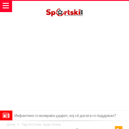
„Влегувам на стадионот за да го разнесам Меси со четири бомби“
Дома
Tag Archives: Арда Ѓулер
Реал потроши повеќе од 200 милиони евра, но не го затвора