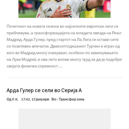
Почетокот на новата сезона во најсилните европски лиги се
приближува, а трансформацијата на младата ѕвезда на Реал
Мадрид, Арда Гулер, пред стартот на Ла Лига ги остави сите
со позитивен впечаток. Дваесетгодишниот Турчин е играч од
кого во Мадрид многу очекуваат, особено по заминувањето
на Лука Модриќ, и ова лето вложи многу труд за да ја подобри
својата физичка спремност. …
Арда Гулер се сели во Серија А
Од
P. K.
17:42, 13 јануари
Во :
Трансфер зона