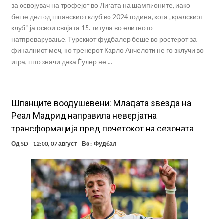
за освојувач на трофејот во Лигата на шампионите, иако
беше дел од шпанскиот клуб во 2024 година, кога „кралскиот
клуб“ ја освои својата 15. титула во елитното
натпреварување. Турскиот фудбалер беше во ростерот за
финалниот меч, но тренерот Карло Анчелоти не го вклучи во
игра, што значи дека Ѓулер не …
Шпанците воодушевени: Младата ѕвезда на
Реал Мадрид направила неверјатна
трансформација пред почетокот на сезоната
Од
SD
12:00, 07 август
Во :
Фудбал