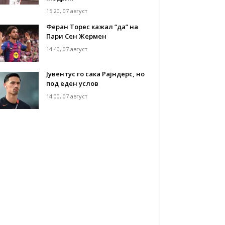
15:20, 07 август
Феран Торес кажал “да” на
Пари Сен Жермен
14:40, 07 август
Јувентус го сака Рајндерс, но
под еден услов
14:00, 07 август