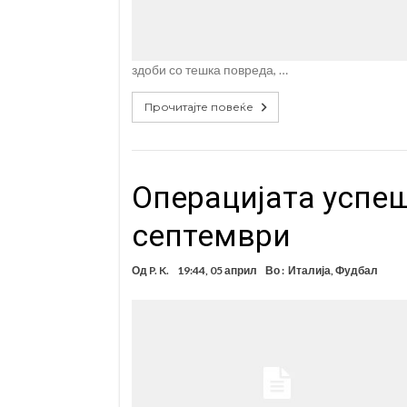
здоби со тешка повреда, …
Прочитајте повеќе
Операцијата успеш
септември
Од
P. K.
19:44, 05 април
Во :
Италија
,
Фудбал