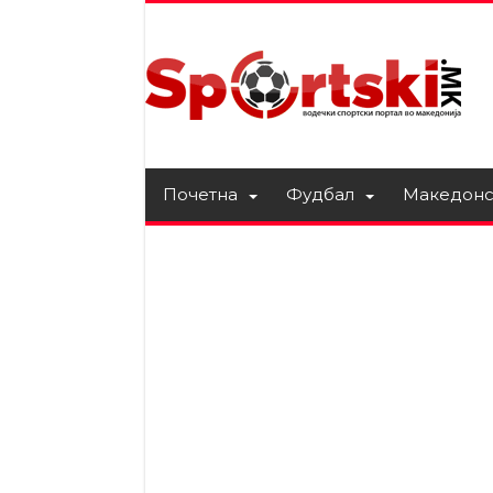
Почетна
Фудбал
Македонс