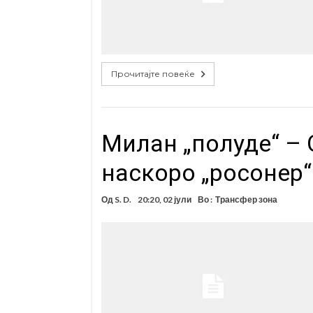
Прочитајте повеќе
Милан „полуде“ –
наскоро „росонер“
Од
S. D.
20:20, 02 јули
Во :
Трансфер зона