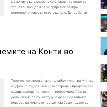
моментите кога целосно се опорави, се врати во
тренажен процес и беше српремен за игра,
повторно го повреди истото колено. Денес Конти
лемите на Конти во
Талентот на италијанскиот фудбал и член на Милан,
Андреа Конти доживеа нова повреда и предвреме го
заврши денешниот тренинг, информира „Газета
дело Спорт“. Конти штотуку закрепна од тешката
повреда на коленото поради која беше надвор од