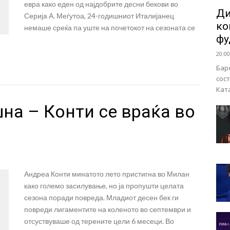
евра како еден од најдобрите десни бекови во
Ди
Серија А. Меѓутоа, 24-годишниот Италијанец
ко
немаше среќа па уште на почетокот на сезоната се
фу
20:00
Бар
сос
Кат
на – Конти се враќа во
Андреа Конти минатото лето пристигна во Милан
како големо засилување, но ја пропушти целата
сезона поради повреда. Младиот десен бек ги
повреди лигаментите на коленото во септември и
отсуствуваше од терените цели 6 месеци. Во