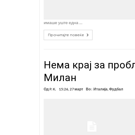
имаше уште една …
Прочитајте повеќе
Нема крај за проб
Милан
Од
P. K.
15:26, 27 март
Во :
Италија
,
Фудбал