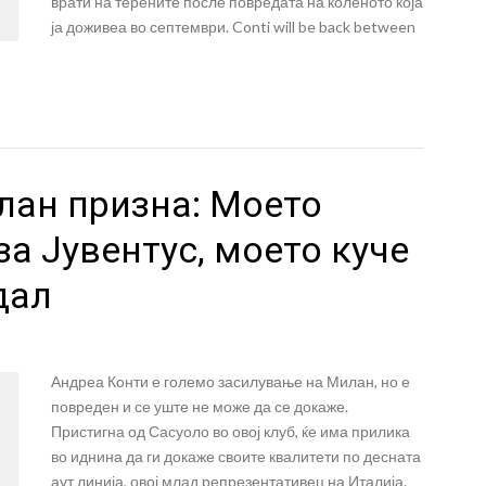
врати на терените после повредата на коленото која
ја доживеа во септември. Conti will be back between
лан призна: Моето
за Јувентус, моето куче
дал
Андреа Конти е големо засилување на Милан, но е
повреден и се уште не може да се докаже.
Пристигна од Сасуоло во овој клуб, ќе има прилика
во иднина да ги докаже своите квалитети по десната
аут линија, овој млад репрезентативец на Италија.