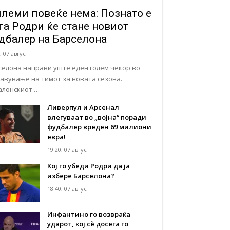
леми повеќе нема: Познато е
га Родри ќе стане новиот
дбалер на Барселона
, 07 август
селона направи уште еден голем чекор во
тавување на тимот за новата сезона.
алонскиот …
Ливерпул и Арсенал
влегуваат во „војна“ поради
фудбалер вреден 69 милиони
евра!
19:20, 07 август
Кој го убеди Родри да ја
избере Барселона?
18:40, 07 август
Инфантино го возвраќа
ударот, кој сè досега го