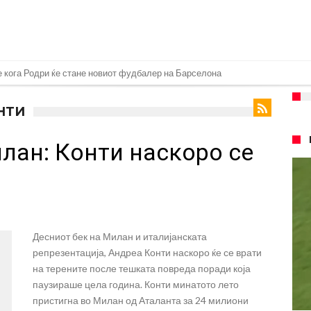
е кога Родри ќе стане новиот фудбалер на Барселона
 во „војна“ поради фудбалер вреден 69 милиони евра!
НТИ
ре Барселона?
лан: Конти наскоро се
 кој сè досега го поддржал?
го разнесам Меси со четири бомби“
!
лиони евра, но не го затвора паричникот – ќе има уште засилувања!
касл да ја отвори касата, дали има 100.000.000 евра за да ги задоволи
Десниот бек на Милан и италијанската
рај од планетата најдобро покажува кој е и што е Лука Модриќ
репрезентација, Андреа Конти наскоро ќе се врати
ри Сен Жермен
на терените после тешката повреда поради која
паузираше цела година. Конти минатото лето
 под еден услов
пристигна во Милан од Аталанта за 24 милиони