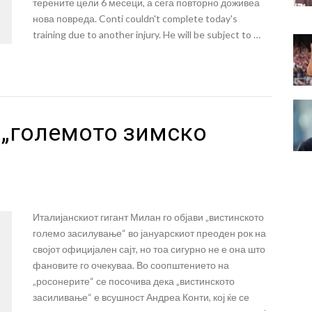
терените цели 6 месеци, а сега повторно доживеа
нова повреда. Conti couldn't complete today's
training due to another injury. He will be subject to …
 „големото зимско
Италијанскиот гигант Милан го објави „вистинското
големо засилување“ во јануарскиот преоден рок на
својот официјален сајт, но тоа сигурно не е она што
фановите го очекуваа. Во соопштението на
„росонерите“ се посочива дека „вистинското
засиливање“ е всушност Андреа Конти, кој ќе се