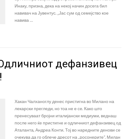
Инаку, призна, дека на некој начин досега бил
навивач на Јувентус. „Јас сум од семејство кое
навива …
 Одличниот дефанзивец
!
Хакан Чалханоглу денес пристигна во Милано на
лекарски прегледи, но тоа не е се. Како што
пренесуваат бројни италијански медиуми, веднаш
после него ќе пристигне и одличниот дефанзивец од
Аталанта, Андреа Конти. Тој во наредните денови се
очекува да го облече дресот на „росонерите“. Милан