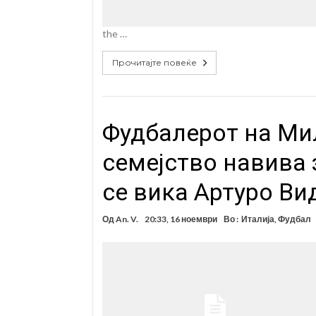
the …
Прочитајте повеќе
Фудбалерот на Ми
семејство навива 
се вика Артуро Ви
Од
An. V.
20:33, 16 ноември
Во :
Италија
,
Фудбал