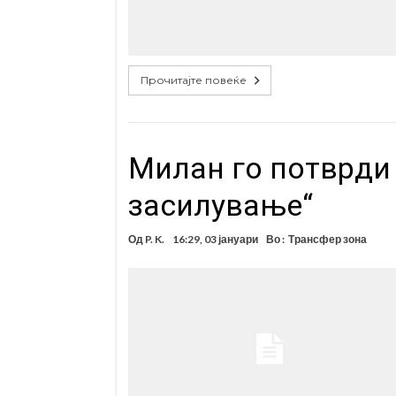
Прочитајте повеќе
Милан го потврди
засилување“
Од
P. K.
16:29, 03 јануари
Во :
Трансфер зона