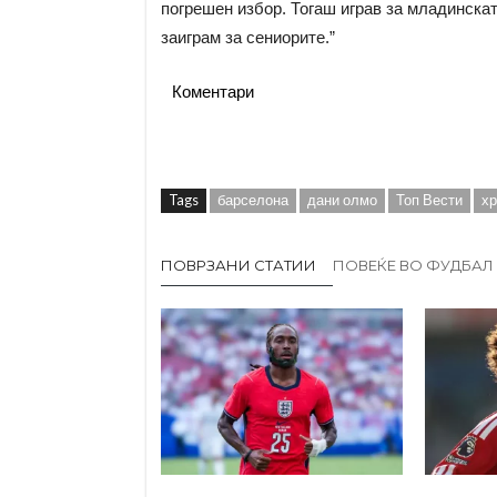
погрешен избор. Тогаш играв за младинска
заиграм за сениорите.”
Коментари
Tags
барселона
дани олмо
Топ Вести
хр
ПОВРЗАНИ СТАТИИ
ПОВЕЌЕ ВО ФУДБАЛ