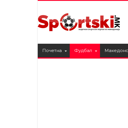
Почетна
Фудбал
Македонс