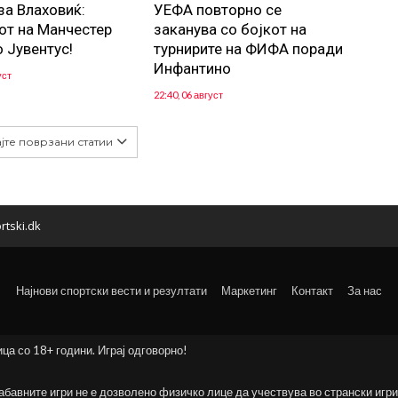
за Влаховиќ:
УЕФА повторно се
от на Манчестер
заканува со бојкот на
о Јувентус!
турнирите на ФИФА поради
Инфантино
уст
22:40, 06 август
јте поврзани статии
rtski.dk
Најнови спортски вести и резултати
Маркетинг
Контакт
За нас
ица со 18+ години. Играј одговорно!
забавните игри не е дозволено физичко лице да учествува во странски игри 