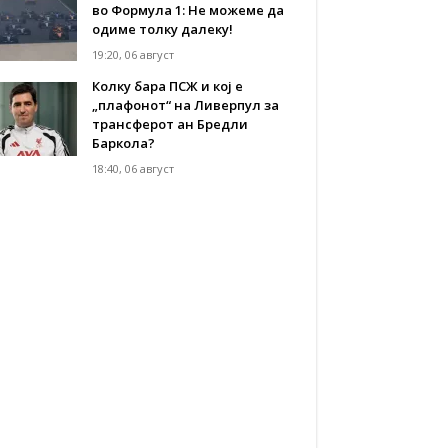
во Формула 1: Не можеме да
одиме толку далеку!
19:20, 06 август
Колку бара ПСЖ и кој е
„плафонот“ на Ливерпул за
трансферот ан Бредли
Баркола?
18:40, 06 август