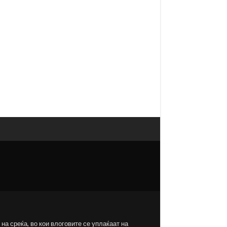
на среќа, во кои влоговите се уплаќаат на