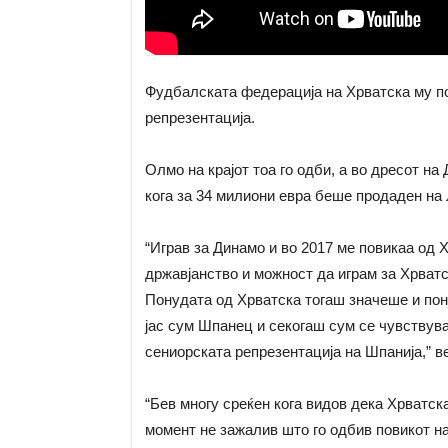
Фудбалската федерација на Хрватска му по
репрезентација.
Олмо на крајот тоа го одби, а во дресот на
кога за 34 милиони евра беше продаден на 
“Играв за Динамо и во 2017 ме повикаа од
државјанство и можност да играм за Хрватс
Понудата од Хрватска тогаш значеше и пон
јас сум Шпанец и секогаш сум се чувствувал
сениорската репрезентација на Шпанија,” 
“Бев многу среќен кога видов дека Хрватск
момент не зажалив што го одбив повикот н