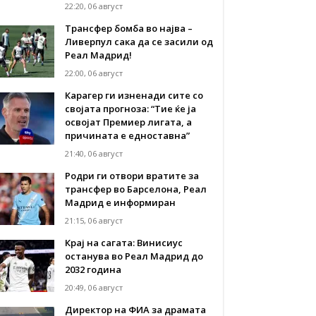
22:20, 06 август
Трансфер бомба во најва –
Ливерпул сака да се засили од
Реал Мадрид!
22:00, 06 август
Карагер ги изненади сите со
својата прогноза: “Тие ќе ја
освојат Премиер лигата, а
причината е едноставна”
21:40, 06 август
Родри ги отвори вратите за
трансфер во Барселона, Реал
Мадрид е информиран
21:15, 06 август
Крај на сагата: Винисиус
останува во Реал Мадрид до
2032 година
20:49, 06 август
Директор на ФИА за драмата