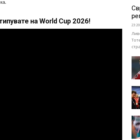
ка.
Св
ре
ипувате на World Cup 2026!
23:20
Лив
Тот
стр