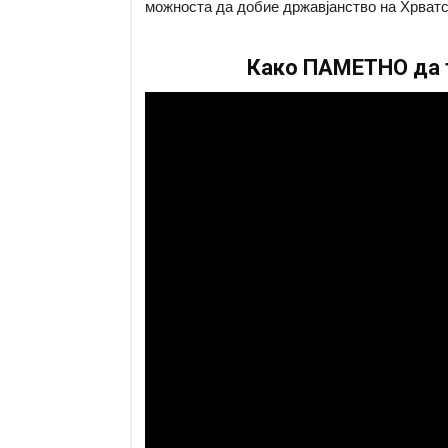
можноста да добие државјанство на Хрватс
Како ПАМЕТНО да т