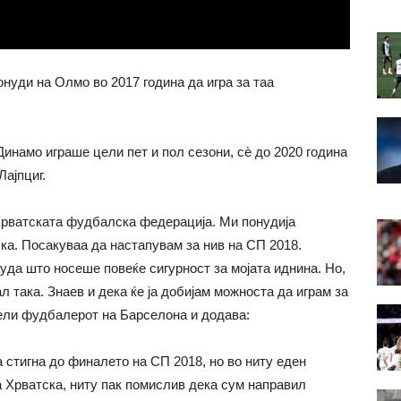
нуди на Олмо во 2017 година да игра за таа
 Динамо играше цели пет и пол сезони, сѐ до 2020 година
Лајпциг.
 Хрватската фудбалска федерација. Ми понудија
ка. Посакуваа да настапувам за нив на СП 2018.
уда што носеше повеќе сигурност за мојата иднина. Но,
 така. Знаев и дека ќе ја добијам можноста да играм за
вели фудбалерот на Барселона и додава:
а стигна до финалето на СП 2018, но во ниту еден
а Хрватска, ниту пак помислив дека сум направил