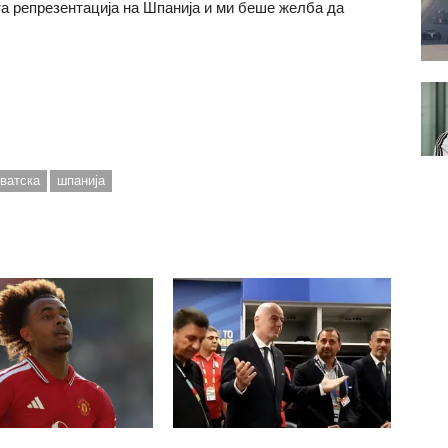
та репрезентација на Шпанија и ми беше желба да
ватска
шпанија