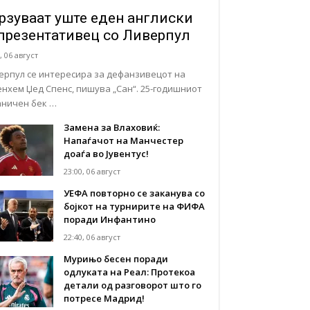
рзуваат уште еден англиски
презентативец со Ливерпул
, 06 август
ерпул се интересира за дефанзивецот на
енхем Џед Спенс, пишува „Сан“. 25-годишниот
аничен бек …
Замена за Влаховиќ:
Напаѓачот на Манчестер
доаѓа во Јувентус!
23:00, 06 август
УЕФА повторно се заканува со
бојкот на турнирите на ФИФА
поради Инфантино
22:40, 06 август
Мурињо бесен поради
одлуката на Реал: Протекоа
детали од разговорот што го
потресе Мадрид!