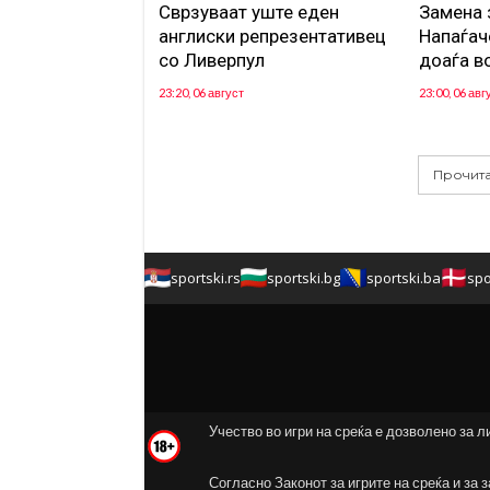
Сврзуваат уште еден
Замена 
англиски репрезентативец
Напаѓач
со Ливерпул
доаѓа в
23:20, 06 август
23:00, 06 авг
Прочита
sportski.rs
sportski.bg
sportski.ba
spo
Учество во игри на среќа е дозволено за л
Согласно Законот за игрите на среќа и за 