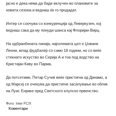
јасно е дека нема да биде вклучен во плановите за
новата сезона и веднаш ќе го продадат.
Интер се соочува со конкуренција од Леверкузен, кој
веднаш сака да му понуди шанса кај Флоријан Вирц.
На одбранбената линија, најголемата цел е Џовани
Леони, млад фудбалер со само 18 години, но со веќе
стекнато искуство во Серија А и тоа под водство на
Кристијан Киву во Парма.
Да потсетиме, Петар Сучиќ веќе пристигна од Динамо, а
од Марсеј се очекува да пристигне засилување во облик
на Луис Енрике пред Светското клупско првенство.
Фото: Inter FC/X
Коментари