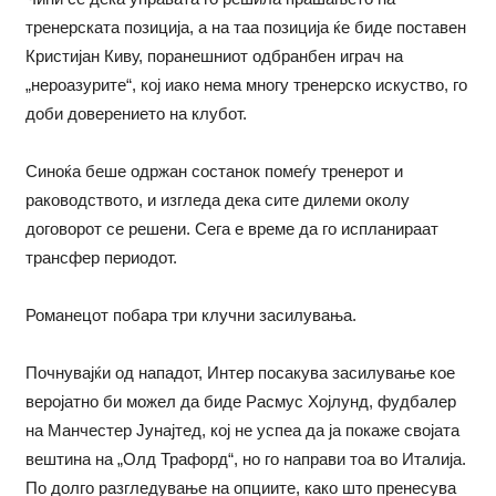
тренерската позиција, а на таа позиција ќе биде поставен
Кристијан Киву, поранешниот одбранбен играч на
„нероазурите“, кој иако нема многу тренерско искуство, го
доби доверението на клубот.
Синоќа беше одржан состанок помеѓу тренерот и
раководството, и изгледа дека сите дилеми околу
договорот се решени. Сега е време да го испланираат
трансфер периодот.
Романецот побара три клучни засилувања.
Почнувајќи од нападот, Интер посакува засилување кое
веројатно би можел да биде Расмус Хојлунд, фудбалер
на Манчестер Јунајтед, кој не успеа да ја покаже својата
вештина на „Олд Трафорд“, но го направи тоа во Италија.
По долго разгледување на опциите, како што пренесува