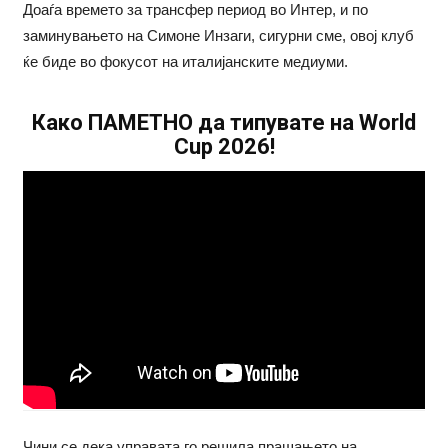
Доаѓа времето за трансфер период во Интер, и по
заминувањето на Симоне Инзаги, сигурни сме, овој клуб
ќе биде во фокусот на италијанските медиуми.
Како ПАМЕТНО да типувате на World
Cup 2026!
Чини се дека управата го решила прашањето на