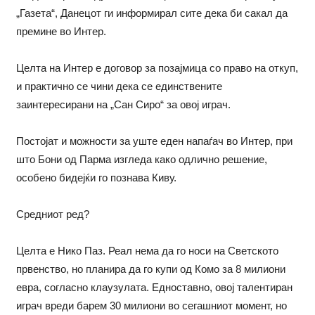
„Газета“, Данецот ги информирал сите дека би сакал да
премине во Интер.
Целта на Интер е договор за позајмица со право на откуп,
и практично се чини дека се единствените
заинтересирани на „Сан Сиро“ за овој играч.
Постојат и можности за уште еден напаѓач во Интер, при
што Бони од Парма изгледа како одлично решение,
особено бидејќи го познава Киву.
Средниот ред?
Целта е Нико Паз. Реал нема да го носи на Светското
првенство, но планира да го купи од Комо за 8 милиони
евра, согласно клаузулата. Едноставно, овој талентиран
играч вреди барем 30 милиони во сегашниот момент, но