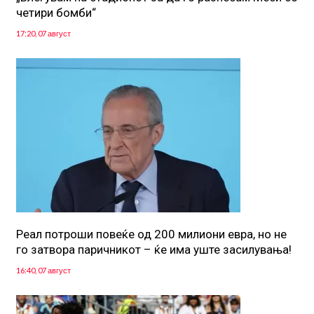
четири бомби“
17:20, 07 август
Реал потроши повеќе од 200 милиони евра, но не
го затвора паричникот – ќе има уште засилувања!
16:40, 07 август