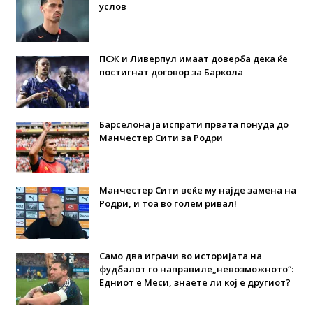
услов
ПСЖ и Ливерпул имаат доверба дека ќе
постигнат договор за Баркола
Барселона ја испрати првата понуда до
Манчестер Сити за Родри
Манчестер Сити веќе му најде замена на
Родри, и тоа во голем ривал!
Само два играчи во историјата на
фудбалот го направиле„невозможното“:
Едниот е Меси, знаете ли кој е другиот?