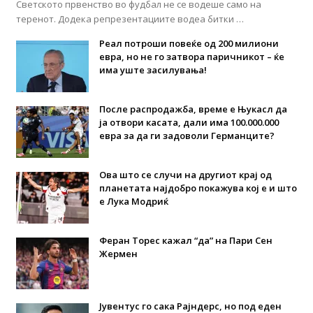
Светското првенство во фудбал не се водеше само на
теренот. Додека репрезентациите водеа битки …
Реал потроши повеќе од 200 милиони
евра, но не го затвора паричникот – ќе
има уште засилувања!
После распродажба, време е Њукасл да
ја отвори касата, дали има 100.000.000
евра за да ги задоволи Германците?
Ова што се случи на другиот крај од
планетата најдобро покажува кој е и што
е Лука Модриќ
Феран Торес кажал “да” на Пари Сен
Жермен
Јувентус го сака Рајндерс, но под еден