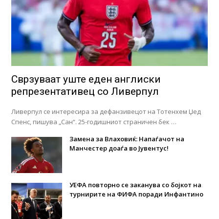
Сврзуваат уште еден англиски
репрезентативец со Ливерпул
Ливерпул се интересира за дефанзивецот на Тотенхем Џед
Спенс, пишува „Сан“. 25-годишниот страничен бек …
Замена за Влаховиќ: Напаѓачот на
Манчестер доаѓа во Јувентус!
УЕФА повторно се заканува со бојкот на
турнирите на ФИФА поради Инфантино