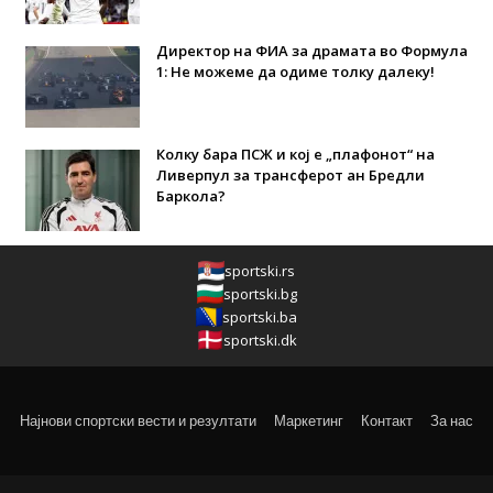
Директор на ФИА за драмата во Формула
1: Не можеме да одиме толку далеку!
Колку бара ПСЖ и кој е „плафонот“ на
Ливерпул за трансферот ан Бредли
Баркола?
sportski.rs
sportski.bg
sportski.ba
sportski.dk
Најнови спортски вести и резултати
Маркетинг
Контакт
За нас