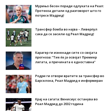
Мурињо бесен поради одлуката на Реал:
Протекоа детали од разговорот што го
потресе Мадрид!
Трансфер бомба во најва – Ливерпул
сака да се засили од Реал Мадрид!
Карагер ги изненади сите со својата
прогноза: “Тие ќе ја освојат Премиер
лигата, а причината е едноставна”
Родри ги отвори вратите за трансфер во
Барселона, Реал Мадрид е информиран
Крај на сагата: Винисиус останува во
Реал Мадрид до 2032 година