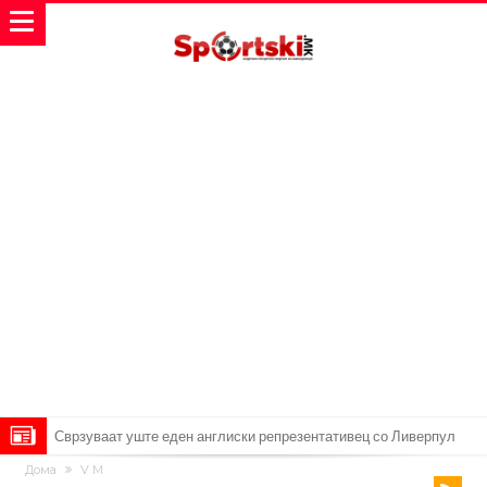
Замена за Влаховиќ: Напаѓачот на Манчестер доаѓа во Јувентус!
Дома
V M
УЕФА повторно се заканува со бојкот на турнирите на ФИФА