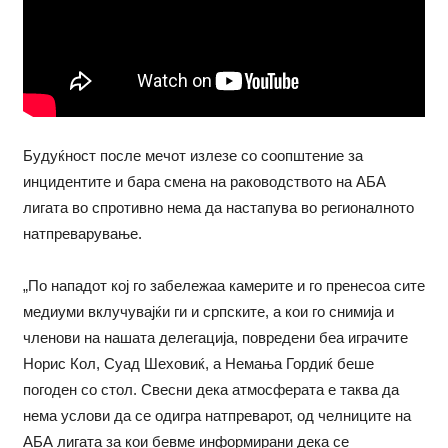
Будуќност после мечот излезе со соопштение за
инцидентите и бара смена на раководството на АБА
лигата во спротивно нема да настапува во регионалното
натпреварување.
„По нападот кој го забележаа камерите и го пренесоа сите
медиуми вклучувајќи ги и српските, а кои го снимија и
членови на нашата делегација, повредени беа играчите
Норис Кол, Суад Шеховиќ, а Немања Гордиќ беше
погоден со стол. Свесни дека атмосферата е таква да
нема услови да се одигра натпреварот, од челниците на
АБА лигата за кои бевме информирани дека се