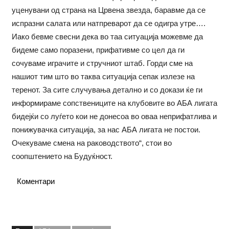
уценувани од страна на Црвена звезда, баравме да се
испразни салата или натпреварот да се одигра утре….
Иако бевме свесни дека во таа ситуација можевме да
бидеме само поразени, прифативме со цел да ги
сочуваме играчите и стручниот штаб. Горди сме на
нашиот тим што во таква ситуација сепак излезе на
теренот. За сите случувања детално и со докази ќе ги
информираме сопствениците на клубовите во АБА лигата
бидејќи со луѓето кои не донесоа во оваа неприфатлива и
понижувачка ситуација, за нас АБА лигата не постои.
Очекуваме смена на раководството“, стои во
соопштението на Будуќност.
Коментари