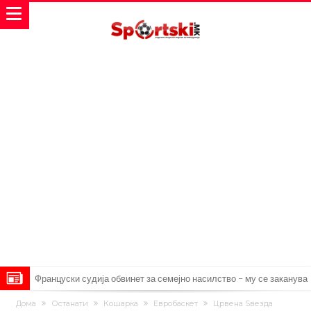
Француски судија обвинет за семејно насилство – му се заканува
18 месеци затвор
Ова никогаш не му се случило на Новак: Синер и Алкараз се
Дома
Останати
Кошарка
Евробаскет
Црвена Ѕвезда