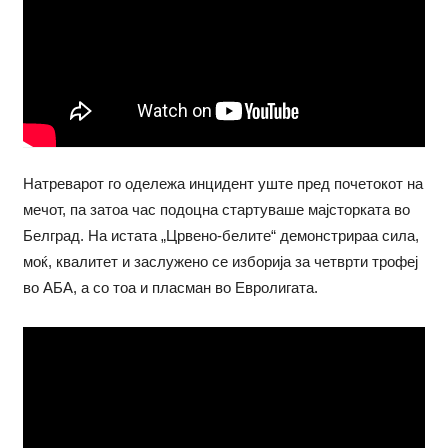
Натреварот го одележа инцидент уште пред почетокот на
мечот, па затоа час подоцна стартуваше мајсторката во
Белград. На истата „Црвено-белите“ демонстрираа сила,
моќ, квалитет и заслужено се изборија за четврти трофеј
во АБА, а со тоа и пласман во Евролигата.