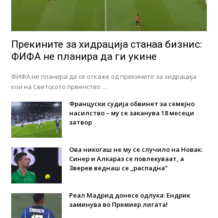
Прекините за хидрација станаа бизнис:
ФИФА не планира да ги укине
ФИФА не планира да се откаже од прекините за хидрација
кои на Светското првенство …
Француски судија обвинет за семејно
насилство – му се заканува 18 месеци
затвор
Ова никогаш не му се случило на Новак:
Синер и Алкараз се повлекуваат, а
Зверев веднаш се „распадна“
Реал Мадрид донесе одлука: Eндрик
заминува во Премиер лигата!