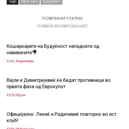
Tags
АБА лига
будуќност
ПОВРЗАНИ СТАТИИ
ПОВЕЌЕ ВО ЕВРОБАСКЕТ
Кошаркарите на Будуќност нападнати од
навивачите🎥
12:41, 24 декември
Вајли и Димитријевиќ ќе бидат противници во
првата фаза од Еврокупот
15:23, 09 јули
Официјално: Лекиќ и Радичевиќ повторно во ист
клуб!
17:56, 04 февруари