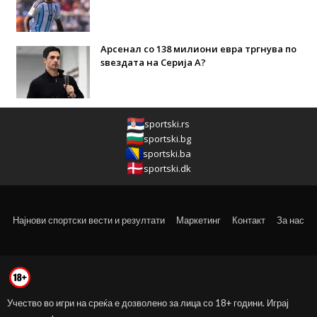
Арсенал со 138 милиони евра тргнува по
ѕвездата на Серија А?
sportski.rs
sportski.bg
sportski.ba
sportski.dk
Најнови спортски вести и резултати
Маркетинг
Контакт
За нас
Учество во игри на среќа е дозволено за лица со 18+ години. Играј