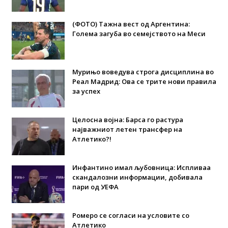
(ФОТО) Тажна вест од Аргентина:
Голема загуба во семејството на Меси
Мурињо воведува строга дисциплина во
Реал Мадрид: Ова се трите нови правила
за успех
Целосна војна: Барса го растура
најважниот летен трансфер на
Атлетико?!
Инфантино имал љубовница: Испливаа
скандалозни информации, добивала
пари од УЕФА
Ромеро се согласи на условите со
Атлетико