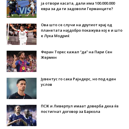
ја отвори касата, дали има 100.000.000
евра за да ги задоволи Германците?
Ова што се случи на другиот крај од
планетата најдобро покажува кој е и што
е Лука Модриќ
Феран Торес кажал “да” на Пари Сен
Жермен
Јувентус го сака Рајндерс, но под еден
услов
ПСЖ и Ливерпул имаат доверба дека ќе
постигнат договор за Баркола