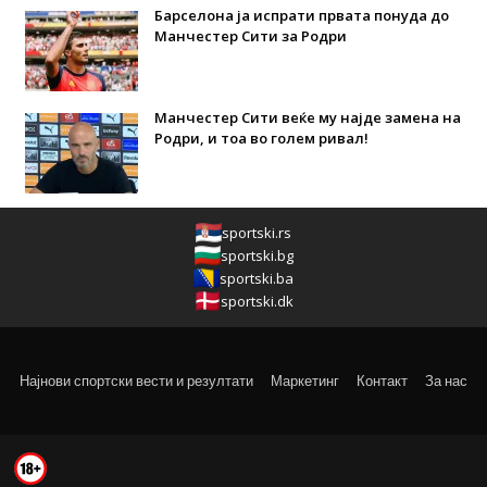
Барселона ја испрати првата понуда до
Манчестер Сити за Родри
Манчестер Сити веќе му најде замена на
Родри, и тоа во голем ривал!
sportski.rs
sportski.bg
sportski.ba
sportski.dk
Најнови спортски вести и резултати
Маркетинг
Контакт
За нас