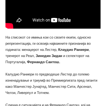
На списокот се имиња кои со своите екипи, односно
репрезентација, ги освоија најважните признанија во
годината: менаџерот на Лестер,
Клаудио Раниери
,
тренерот на Реал,
Зинедин Зидан
и селекторот на
Португалија,
Фернандо Сантош.
Калудио Раниери го предводеше Лестер до големо
изненадување и триумф во Премиерлигата пред гиганти
како Манчестер Јунајтед, Манчестер Сити, Арсенал,
Челзи, Ливерпул и Тотнем.
Слична е ситуацијата и на Фернандо Сантош, кој на