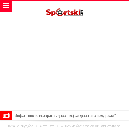
Инфантино го возвраќа ударот, кој сè досега го поддржал?
„Влегувам на стадионот за да го разнесам Меси со четири бомби“
Дома
Фудбал
Останато
ФИФА избра: Ова се финалистите за