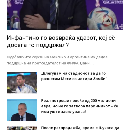
Инфантино го возвраќа ударот, кој сè
досега го поддржал?
Фудбалските сојузи на Мексико и Аргентина му дадоа
поддршка на претседателот на ФИФА, Џани …
„Влегувам на стадионот за да го
разнесам Меси со четири бомби“
Реал потроши повеќе од 200 милиони
евра, но не го затвора паричникот – ќе
има уште засилувања!
После распродажба, време е Њукасл да