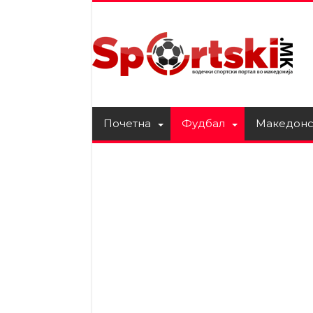
Почетна
Фудбал
Македонс