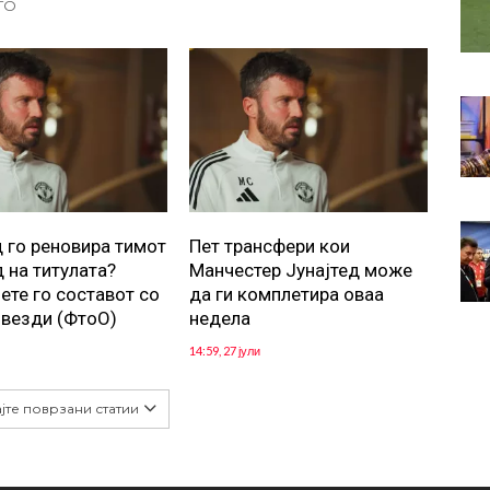
ТО
д го реновира тимот
Пет трансфери кои
д на титулата?
Манчестер Јунајтед може
ете го составот со
да ги комплетира оваа
ѕвезди (ФтоО)
недела
14:59, 27 јули
јте поврзани статии