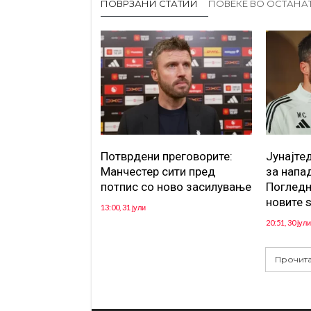
ПОВРЗАНИ СТАТИИ
ПОВЕЌЕ ВО ОСТАНА
Потврдени преговорите:
Јунајте
Манчестер сити пред
за напа
потпис со ново засилување
Погледн
новите 
13:00, 31 јули
20:51, 30 јули
Прочита