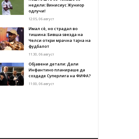
недели: Винисиус Жуниор
одлучи!
12:05, 06 август
Имал сè, но страдал во
тишина: Бивша ѕвезда на
Челси откри мрачна тајна на
фудбалот
11:30, 06 август
Објавени детали: Дали
Инфантино планираше да
создаде Суперлига на ФИФА?
11:00, 06 август