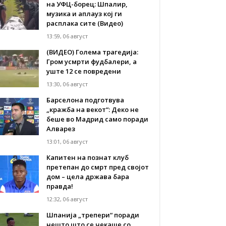
на УФЦ-борец: Шпалир,
музика и аплауз кој ги
расплака сите (Видео)
13:59, 06 август
(ВИДЕО) Голема трагедија:
Гром усмрти фудбалери, а
уште 12 се повредени
13:30, 06 август
Барселона подготвува
„кражба на векот“: Деко не
беше во Мадрид само поради
Алварез
13:01, 06 август
Капитен на познат клуб
претепан до смрт пред својот
дом – цела држава бара
правда!
12:32, 06 август
Шпанија „трепери“ поради
нешто што се чекаше со