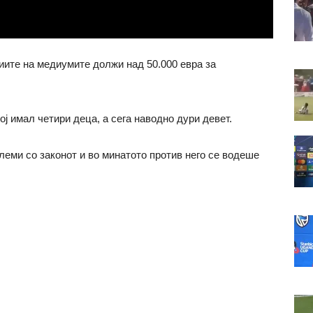
ите на медиумите должи над 50.000 евра за
тој имал четири деца, а сега наводно дури девет.
леми со законот и во минатото против него се водеше