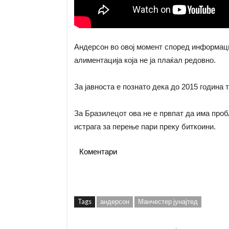
Андерсон во овој момент според информаци
алиментација која не ја плаќал редовно.
За јавноста е познато дека до 2015 година 
За Бразилецот ова не е првпат да има проб
истрага за перење пари преку биткоини.
Коментари
Tags
андерсон
Манчестер јунајтед