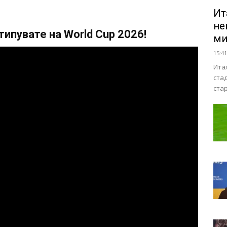
Ит
не
ипувате на World Cup 2026!
ми
15:41
Ита
ста
ста