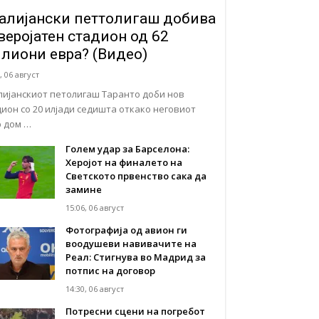
алијански петтолигаш добива
веројатен стадион од 62
лиони евра? (Видео)
, 06 август
лијанскиот петолигаш Таранто доби нов
дион со 20 илјади седишта откако неговиот
р дом …
Голем удар за Барселона:
Херојот на финалето на
Светското првенство сака да
замине
15:06, 06 август
Фотографија од авион ги
воодушеви навивачите на
Реал: Стигнува во Мадрид за
потпис на договор
14:30, 06 август
Потресни сцени на погребот