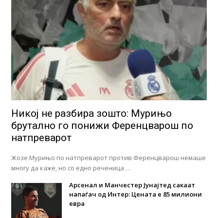
Никој не разбира зошто: Мурињо
брутално го понижи Ференцварош по
натпреварот
Жозе Мурињо по натпреварот против Ференцварош немаше
многу да каже, но со едно реченица …
Арсенал и Манчестер Јунајтед сакаат
напаѓач од Интер: Цената е 85 милиони
евра