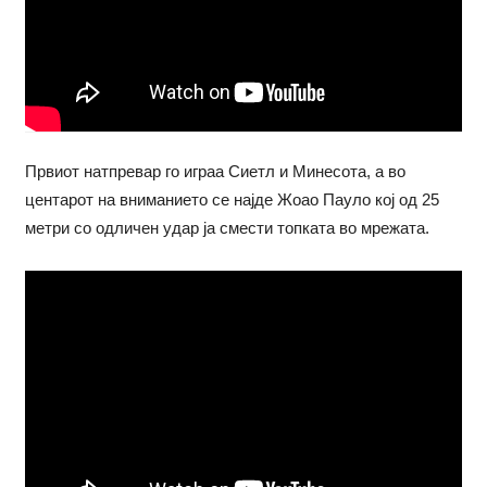
Првиот натпревар го играа Сиетл и Минесота, а во
центарот на вниманието се најде Жоао Пауло кој од 25
метри со одличен удар ја смести топката во мрежата.