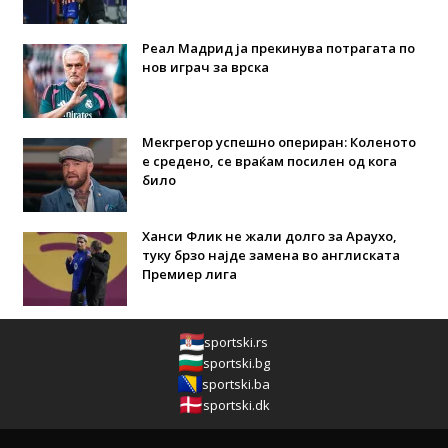
Реал Мадрид ја прекинува потрагата по
нов играч за врска
Мекгрегор успешно опериран: Коленото
е средено, се враќам посилен од кога
било
Ханси Флик не жали долго за Араухо,
туку брзо најде замена во англиската
Премиер лига
sportski.rs
sportski.bg
sportski.ba
sportski.dk