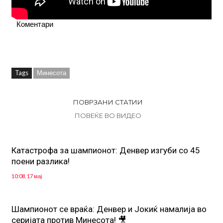
Коментари
Tags
Минесота
ПОВРЗАНИ СТАТИИ
ПОВЕЌЕ ВО ВИДЕО
Катастрофа за шампионот: Денвер изгуби со 45
поени разлика!
10:08, 17 мај
Шампионот се враќа: Денвер и Јокиќ намалија во
серијата против Минесота! 🎥