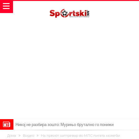
Никој не разбира зошто: Мурињо брутално го понижи
Ференцварош по натпреварот
Арсенал и Манчестер Јунајтед сакаат напаѓач од Интер: Цената е
Дома
Видео
На првиот натпревар во МЛС лигата можеби