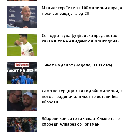
Манчестер Сити за 100 милиони евра ја
носи сензацијата од СП
Се подготвува фудбалска предавство
какво што не е видено од 2010 година?
Тикет на денот (недела, 09.08.2026)
Само во Турција: Салах доби милиони, а
потоа градоначалникот го остави без
зборови
Зборови кои сите ги чекаа, Симеоне го
спореди Алварез со Гризман