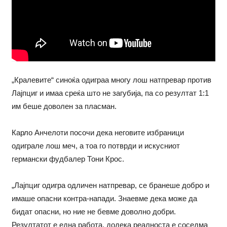
„Кралевите“ синоќа одиграа многу лош натпревар против
Лајпциг и имаа среќа што не загубија, па со резултат 1:1
им беше доволен за пласман.
Карло Анчелоти посочи дека неговите избраници
одиграле лош меч, а тоа го потврди и искусниот
германски фудбалер Тони Крос.
„Лајпциг одигра одличен натпревар, се бранеше добро и
имаше опасни контра-напади. Знаевме дека може да
бидат опасни, но ние не бевме доволно добри.
Резултатот е една работа, додека реалноста е соседма