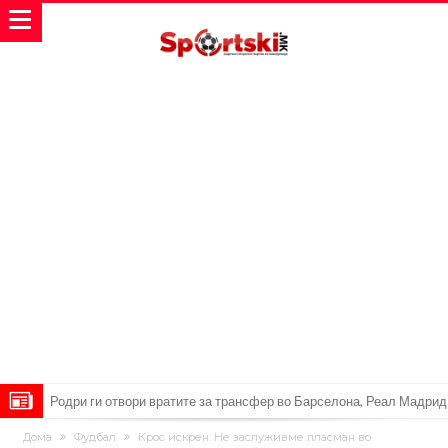
Родри ги отвори вратите за трансфер во Барселона, Реал Мадрид
е информиран
Крај на сагата: Винисиус останува во Реал Мадрид до 2032
Дома
Фудбал
Крос искрен: Не заслуживме пласман во