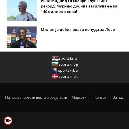
Реал Мадрид го собори клупскиот
рекорд: Мурињо добива засилување за
140 милиони евра!
Милан ја доби првата понуда за Леао
sportski.rs
sportski.bg
sportski.ba
sportski.dk
Најнови спортски вести и резултати
Маркетинг
Контакт
За нас