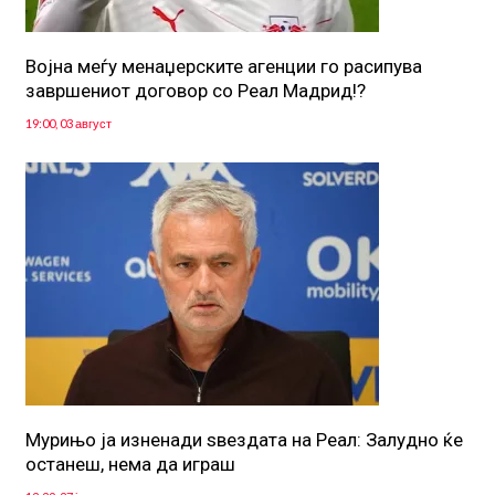
Војна меѓу менаџерските агенции го расипува
завршениот договор со Реал Мадрид!?
19:00, 03 август
Мурињо ја изненади ѕвездата на Реал: Залудно ќе
останеш, нема да играш