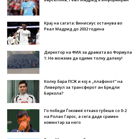
Крај на сагата: Винисиус останува во
Реал Мадрид до 2032 година
Директор на ФИА за драмата во Формула
1: Не можеме да одиме толку далеку!
Колку бара ПСЖ и кој е „плафонот“ на
Ливерпул за трансферот ан Бредли
Баркола?
Го победи Ѓоковиќ откако губеше со 0-2
на Ролан Гарос, а сега даде срамен
коментар за него