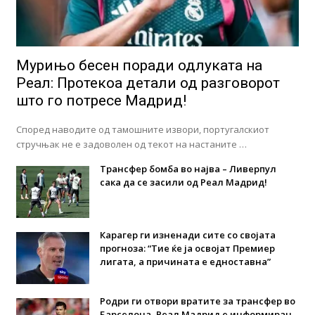
Мурињо бесен поради одлуката на
Реал: Протекоа детали од разговорот
што го потресе Мадрид!
Според наводите од тамошните извори, португалскиот
стручњак не е задоволен од текот на настаните …
Трансфер бомба во најва – Ливерпул
сака да се засили од Реал Мадрид!
Карагер ги изненади сите со својата
прогноза: “Тие ќе ја освојат Премиер
лигата, а причината е едноставна”
Родри ги отвори вратите за трансфер во
Барселона, Реал Мадрид е информиран