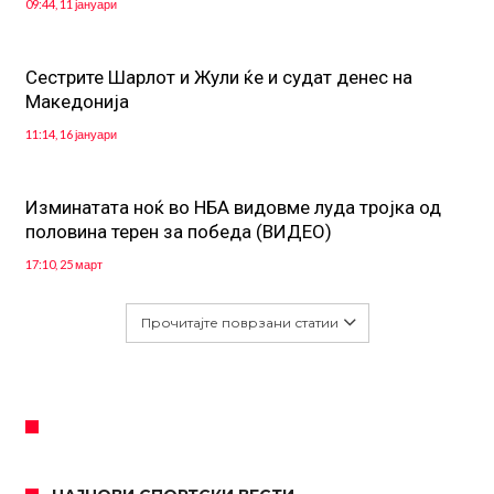
09:44, 11 јануари
Сестрите Шарлот и Жули ќе и судат денес на
Македонија
11:14, 16 јануари
Изминатата ноќ во НБА видовме луда тројка од
половина терен за победа (ВИДЕО)
17:10, 25 март
Прочитајте поврзани статии