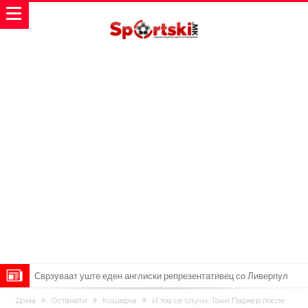
Сврзуваат уште еден англиски репрезентативец со Ливерпул
Замена за Влаховиќ: Напаѓачот на Манчестер доаѓа во Јувентус!
Дома
Останати
Кошарка
И тоа се случи: Тони Паркер после