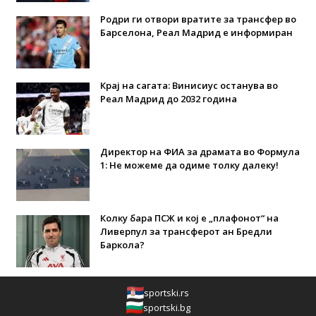
Родри ги отвори вратите за трансфер во
Барселона, Реал Мадрид е информиран
Крај на сагата: Винисиус останува во
Реал Мадрид до 2032 година
Директор на ФИА за драмата во Формула
1: Не можеме да одиме толку далеку!
Колку бара ПСЖ и кој е „плафонот“ на
Ливерпул за трансферот ан Бредли
Баркола?
sportski.rs
sportski.bg