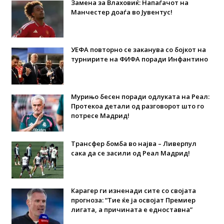
Замена за Влаховиќ: Напаѓачот на
Манчестер доаѓа во Јувентус!
УЕФА повторно се заканува со бојкот на
турнирите на ФИФА поради Инфантино
Мурињо бесен поради одлуката на Реал:
Протекоа детали од разговорот што го
потресе Мадрид!
Трансфер бомба во најва – Ливерпул
сака да се засили од Реал Мадрид!
Карагер ги изненади сите со својата
прогноза: “Тие ќе ја освојат Премиер
лигата, а причината е едноставна”