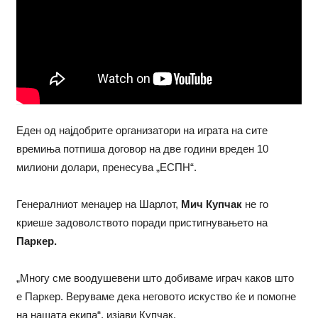
Еден од најдобрите организатори на играта на сите
времиња потпиша договор на две години вреден 10
милиони долари, пренесува „ЕСПН“.
Генералниот менаџер на Шарлот,
Мич Купчак
не го
криеше задоволството поради пристигнувањето на
Паркер.
„Многу сме воодушевени што добиваме играч каков што
е Паркер. Веруваме дека неговото искуство ќе и помогне
на нашата екипа“, изјави Купчак.