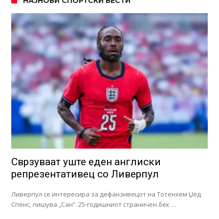
НАЈНОВИ СПОРТСКИ ВЕСТИ
Сврзуваат уште еден англиски
репрезентативец со Ливерпул
Ливерпул се интересира за дефанзивецот на Тотенхем Џед
Спенс, пишува „Сан“. 25-годишниот страничен бек …