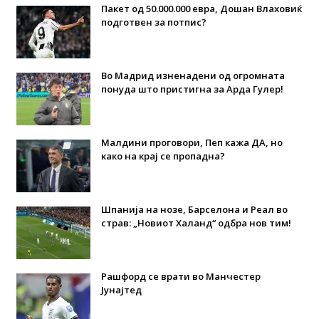
Пакет од 50.000.000 евра, Дошан Влаховиќ
подготвен за потпис?
Во Мадрид изненадени од огромната
понуда што пристигна за Арда Гулер!
Малдини проговори, Пеп кажа ДА, но
како на крај се пропадна?
Шпанија на нозе, Барселона и Реал во
страв: „Новиот Халанд“ одбра нов тим!
Рашфорд се врати во Манчестер
Јунајтед