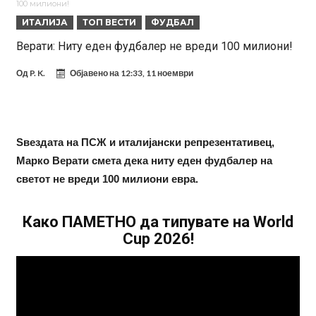
100 милиони!
Даниел Малдини повторно го смени клубот во Серија “А”
ИТАЛИЈА
ТОП ВЕСТИ
ФУДБАЛ
Аморим донесе одлука: Милан ќе го крати составот
Верати: Ниту еден фудбалер не вреди 100 милиони!
Вирално видео од Уругвај: Топка предизвика сообраќајна несреќа
Од
P. K.
Објавено на
12:33, 11 ноември
Пакет од 50.000.000 евра, Дошан Влаховиќ подготвен за потпис?
Во Мадрид изненадени од огромната понуда што пристигна за
Арда Гулер!
Малдини проговори, Пеп кажа ДА, но како на крај се пропадна?
Ѕвездата на ПСЖ и италијански репрезентативец,
Шпанија на нозе, Барселона и Реал во страв: „Новиот Халанд“
Марко Верати смета дека ниту еден фудбалер на
светот не вреди 100 милиони евра.
одбра нов тим!
Рашфорд се врати во Манчестер Јунајтед
Како ПАМЕТНО да типувате на World
Cup 2026!