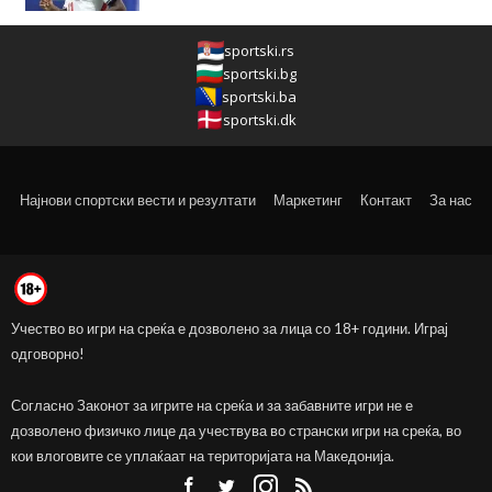
sportski.rs
sportski.bg
sportski.ba
sportski.dk
Најнови спортски вести и резултати
Маркетинг
Контакт
За нас
Учество во игри на среќа е дозволено за лица со 18+ години. Играј
одговорно!
Согласно Законот за игрите на среќа и за забавните игри не е
дозволено физичко лице да учествува во странски игри на среќа, во
кои влоговите се уплаќаат на територијата на Македонија.