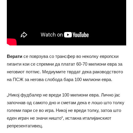
Верати
се поврзува со трансфер во неколку европски
гиганти кои се спремни да платат 60-70 милиони евра за
неговиот потпис. Медиумите тврдат дека раководството
на ПСЖ за негова слобода бара 100 милиони евра.
„Никој фудбалер не вреди 100 милиони евра. Лично јас
започнав од самото дно и сметам дека е лошо што толку
големи пари се во игра. Никој не вреди толку, затоа што
еден играч не значи ништо“, истакна италијанскиот
репрезентативец.