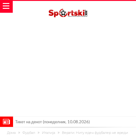
Тикет на денот (понеделник, 10.08.2026)
Феран Торес се поблиску до трансфер во ПСЖ
Дома
Фудбал
Италија
Верати: Ниту еден фудбалер не вреди