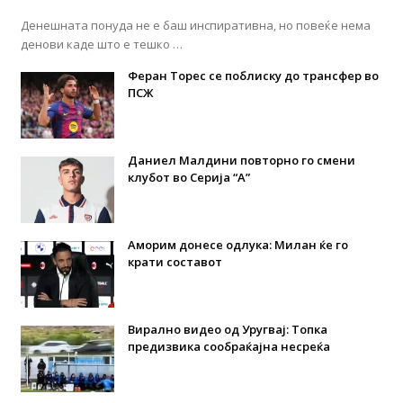
Денешната понуда не е баш инспиративна, но повеќе нема
денови каде што е тешко …
Феран Торес се поблиску до трансфер во
ПСЖ
Даниел Малдини повторно го смени
клубот во Серија “А”
Аморим донесе одлука: Милан ќе го
крати составот
Вирално видео од Уругвај: Топка
предизвика сообраќајна несреќа