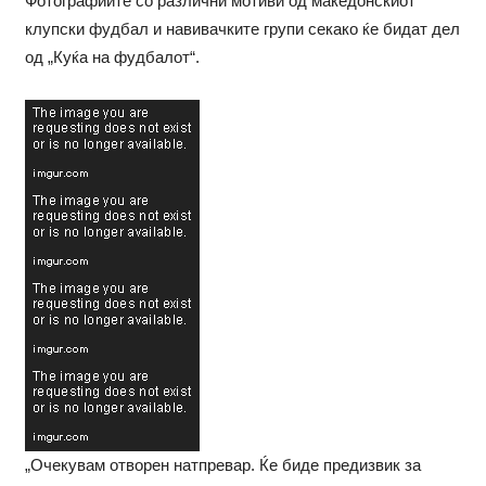
Фотографиите со различни мотиви од македонскиот
клупски фудбал и навивачките групи секако ќе бидат дел
од „Куќа на фудбалот“.
„Очекувам отворен натпревар. Ќе биде предизвик за