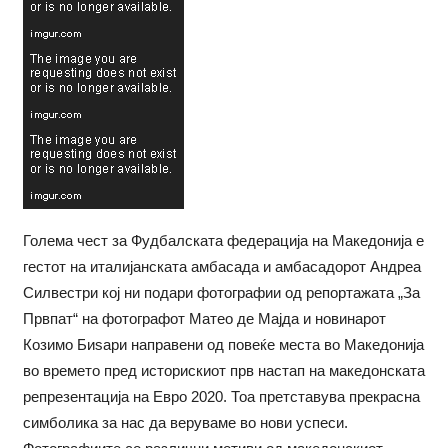
Голема чест за Фудбалската федерација на Македонија е
гестот на италијанската амбасада и амбасадорот Андреа
Силвестри кој ни подари фотографии од репортажата „За
Првпат“ на фотографот Матео де Мајда и новинарот
Козимо Биѕари направени од повеќе места во Македонија
во времето пред историскиот прв настап на македонската
репрезентација на Евро 2020. Тоа претставува прекрасна
симболика за нас да веруваме во нови успеси.