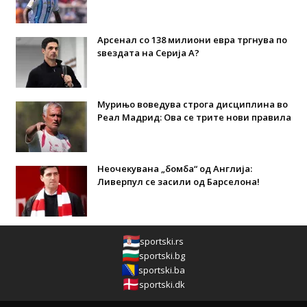
Арсенал со 138 милиони евра тргнува по
ѕвездата на Серија А?
Мурињо воведува строга дисциплина во
Реал Мадрид: Ова се трите нови правила
Неочекувана „бомба“ од Англија:
Ливерпул се засили од Барселона!
sportski.rs
sportski.bg
sportski.ba
sportski.dk