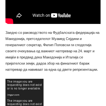
Заедно со раководството на Фудбалската федерација на
Македонија, претседателот Муамед Сејдини и
генералниот секретар, Филип Поповски ги споделија
своите очекувања од важниот натпревар на 24. март и
имајќи в предвид дека Македонија и Италија се
пријателски земји, дадоа збор на финалниот бараж
натпревар да навиваат за една од двете репрезентации.