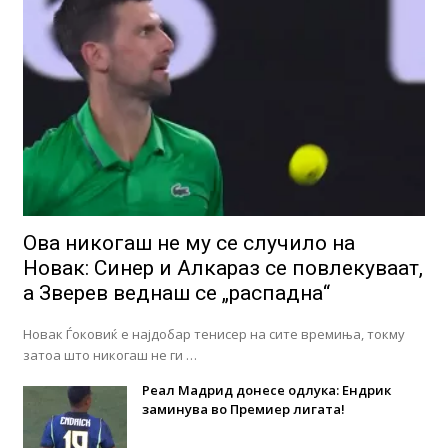
Ова никогаш не му се случило на
Новак: Синер и Алкараз се повлекуваат,
а Зверев веднаш се „распадна“
Новак Ѓоковиќ е најдобар тенисер на сите времиња, токму
затоа што никогаш не ги …
Реал Мадрид донесе одлука: Eндрик
заминува во Премиер лигата!