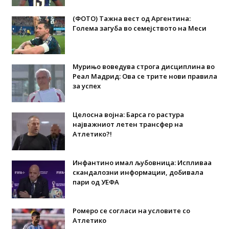
(ФОТО) Тажна вест од Аргентина:
Голема загуба во семејството на Меси
Мурињо воведува строга дисциплина во
Реал Мадрид: Ова се трите нови правила
за успех
Целосна војна: Барса го растура
најважниот летен трансфер на
Атлетико?!
Инфантино имал љубовница: Испливаа
скандалозни информации, добивала
пари од УЕФА
Ромеро се согласи на условите со
Атлетико