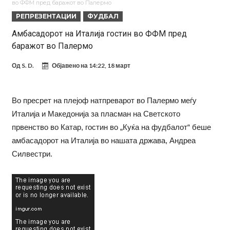
во ФФМ пред баражот во Палермо
на Меси
Мурињо воведува строга дисциплина во Реал Мадрид: Ова се
РЕПРЕЗЕНТАЦИИ
ФУДБАЛ
трите нови правила за успех
Целосна војна: Барса го растура најважниот летен трансфер на
Амбасадорот на Италија гостин во ФФМ пред
баражот во Палермо
Атлетико?!
Инфантино имал љубовница: Испливаа скандалозни
информации, добивала пари од УЕФА
Ромеро се согласи на условите со Атлетико
Од
S. D.
Објавено на
14:22, 18 март
Арсенал со 138 милиони евра тргнува по ѕвездата на Серија А?
Мурињо воведува строга дисциплина во Реал Мадрид: Ова се
Во пресрет на плејоф натпреварот во Палермо меѓу
Италија и Македонија за пласман на Светското
трите нови правила
Неочекувана „бомба“ од Англија: Ливерпул се засили од
првенство во Катар, гостин во „Куќа на фудбалот“ беше
Барселона!
амбасадорот на Италија во нашата држава, Андреа
Силвестри.