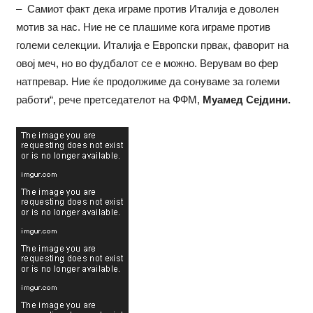
– Самиот факт дека играме против Италија е доволен
мотив за нас. Ние не се плашиме кога играме против
големи селекции. Италија е Европски првак, фаворит на
овој меч, но во фудбалот се е можно. Верувам во фер
натпревар. Ние ќе продолжиме да сонуваме за големи
работи“, рече претседателот на ФФМ,
Муамед Сејдини.