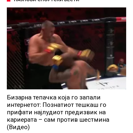
Бизарна тепачка која го запали
интернетот: Познатиот тешкаш го
прифати најлудиот предизвик на
кариерата – сам против шестмина
(Видео)