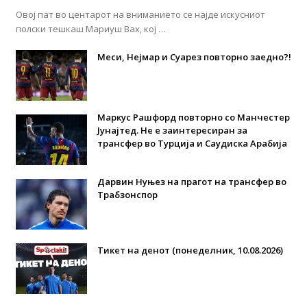
Овој пат во центарот на вниманието се најде искусниот
полски тешкаш Мариуш Вах, кој …
Меси, Нејмар и Суарез повторно заедно?!
Маркус Рашфорд повторно со Манчестер
Јунајтед. Не е заинтересиран за
трансфер во Турција и Саудиска Арабија
Дарвин Нуњез на прагот на трансфер во
Трабзонспор
Тикет на денот (понеделник, 10.08.2026)