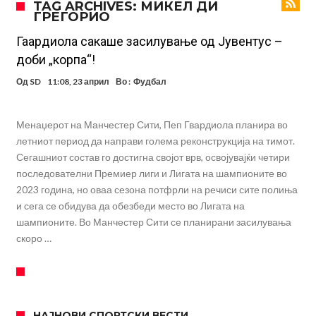
TAG ARCHIVES: МИКЕЛ ДИ
ГРЕГОРИО
шестмина (Видео)
Маркус Рашфорд повторно со Манчестер Јунајтед. Не е
заинтересиран за трансфер во Турција и Саудиска Арабија
Дарвин Нуњез на прагот на трансфер во Трабзонспор
Гаардиола сакаше засилување од Јувентус –
доби „корпа“!
Тикет на денот (понеделник, 10.08.2026)
Од
SD
11:08, 23 април
Во :
Фудбал
Феран Торес се поблиску до трансфер во ПСЖ
Даниел Малдини повторно го смени клубот во Серија “А”
Менаџерот на Манчестер Сити, Пеп Гвардиола планира во
Аморим донесе одлука: Милан ќе го крати составот
летниот период да направи голема реконструкција на тимот.
Сегашниот состав го достигна својот врв, освојувајќи четири
Вирално видео од Уругвај: Топка предизвика сообраќајна несреќа
последователни Премиер лиги и Лигата на шампионите во
Пакет од 50.000.000 евра, Дошан Влаховиќ подготвен за потпис?
2023 година, но оваа сезона потфрли на речиси сите полиња
и сега се обидува да обезбеди место во Лигата на
шампионите. Во Манчестер Сити се планирани засилувања
скоро …
НАЈНОВИ СПОРТСКИ ВЕСТИ