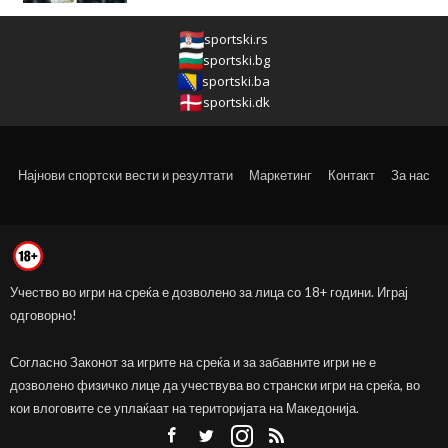
sportski.rs
sportski.bg
sportski.ba
sportski.dk
Најнови спортски вести и резултати
Маркетинг
Контакт
За нас
Учество во игри на среќа е дозволено за лица со 18+ години. Играј
одговорно!
Согласно Законот за игрите на среќа и за забавните игри не е
дозволено физичко лице да учествува во странски игри на среќа, во
кои влоговите се уплаќаат на територијата на Македонија.