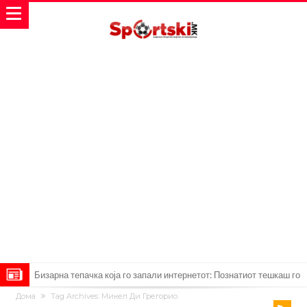
Бизарна тепачка која го запали интернетот: Познатиот тешкаш го
Дома
Tag Archives: Микел Ди Грегорио
прифати најлудиот предизвик на кариерата – сам против
Меси, Нејмар и Суарез повторно заедно?!