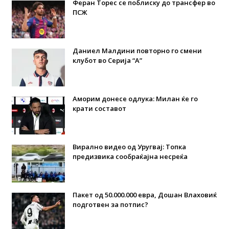
Феран Торес се поблиску до трансфер во
ПСЖ
Даниел Малдини повторно го смени
клубот во Серија “А”
Аморим донесе одлука: Милан ќе го
крати составот
Вирално видео од Уругвај: Топка
предизвика сообраќајна несреќа
Пакет од 50.000.000 евра, Дошан Влаховиќ
подготвен за потпис?