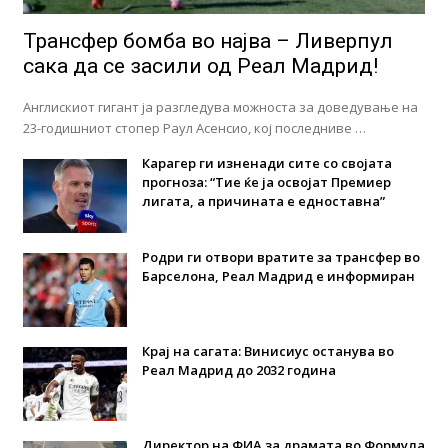
Трансфер бомба во најва – Ливерпул
сака да се засили од Реал Мадрид!
Англискиот гигант ја разгледува можноста за доведување на
23-годишниот стопер Раул Асенсио, кој последниве …
Карагер ги изненади сите со својата
прогноза: “Тие ќе ја освојат Премиер
лигата, а причината е едноставна”
Родри ги отвори вратите за трансфер во
Барселона, Реал Мадрид е информиран
Крај на сагата: Винисиус останува во
Реал Мадрид до 2032 година
Директор на ФИА за драмата во Формула