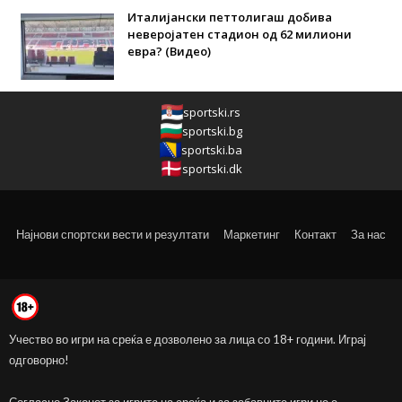
Италијански петтолигаш добива
неверојатен стадион од 62 милиони
евра? (Видео)
sportski.rs
sportski.bg
sportski.ba
sportski.dk
Најнови спортски вести и резултати
Маркетинг
Контакт
За нас
Учество во игри на среќа е дозволено за лица со 18+ години. Играј
одговорно!
Согласно Законот за игрите на среќа и за забавните игри не е