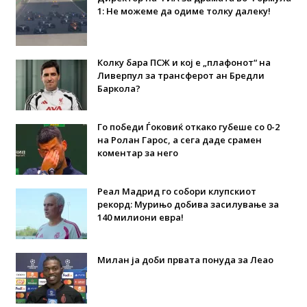
1: Не можеме да одиме толку далеку!
Колку бара ПСЖ и кој е „плафонот“ на
Ливерпул за трансферот ан Бредли
Баркола?
Го победи Ѓоковиќ откако губеше со 0-2
на Ролан Гарос, а сега даде срамен
коментар за него
Реал Мадрид го собори клупскиот
рекорд: Мурињо добива засилување за
140 милиони евра!
Милан ја доби првата понуда за Леао