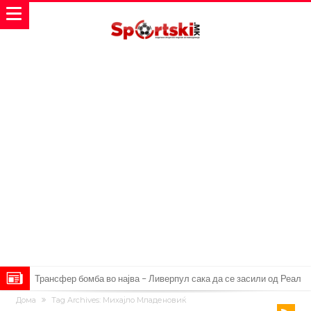
Трансфер бомба во најва – Ливерпул сака да се засили од Реал
Дома
Tag Archives: Михајло Младеновиќ
Мадрид!
Карагер ги изненади сите со својата прогноза: “Тие ќе ја освојат