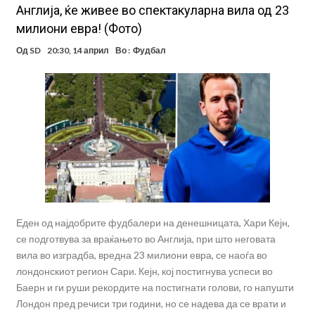
Англија, ќе живее во спектакуларна вила од 23
милиони евра! (Фото)
Од
SD
20:30, 14 април
Во :
Фудбал
Еден од најдобрите фудбалери на денешницата, Хари Кејн,
се подготвува за враќањето во Англија, при што неговата
вила во изградба, вредна 23 милиони евра, се наоѓа во
лондонскиот регион Сари. Кејн, кој постигнува успеси во
Баерн и ги руши рекордите на постигнати голови, го напушти
Лондон пред речиси три години, но се надева да се врати и