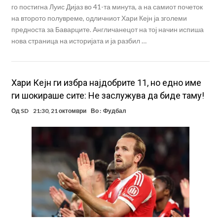
го постигна Луис Дијаз во 41-та минута, а на самиот почеток
на второто полувреме, одличниот Хари Кејн ја зголеми
предноста за Баварците. Англичанецот на тој начин испиша
нова страница на историјата и ја разбил …
Хари Кејн ги избра најдобрите 11, но едно име
ги шокираше сите: Не заслужува да биде таму!
Од
SD
21:30, 21 октомври
Во :
Фудбал