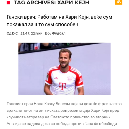
TAG ARCHIVES: ХАРИ КЕЈН
Барселона!
Тикет на денот (сабота, 08.08.2026)
Судење за смртта на Марадона: Откриени нови детали
Гански врач: Работам на Хари Кејн, веќе сум
покажал за што сум способен
Англиски репрезентативец обвинет за напад во ноќен клуб – ќе
Од
D C
21:47, 22 јуни
Во :
Фудбал
оди на суд!
Дилеми повеќе нема: Познато е кога Родри ќе стане новиот
фудбалер на Барселона
Ливерпул и Арсенал влегуваат во „војна“ поради фудбалер
вреден 69 милиони евра!
Кој го убеди Родри да ја избере Барселона?
Инфантино го возвраќа ударот, кој сè досега го поддржал?
Ганскиот врач Нана Кваку Бонсам најави дека ќе фрли клетва
врз капитенот на англиската репрезентација Хари Кејн пред
клучниот натпревар на Светското првенство во вторник.
Англија се надева дека со победа против Гана ќе обезбеди