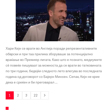
Хари Кејн се врати во Англија поради репрезентативните
обврски и при таа прилика зборуваше за потенцијално
враќање во Премиер лигата. Како што е познато, медиумите
сè повеќе пишуваат за можноста да се врати во татковината
по три години, бидејќи следното лето влегува во последната
година од договорот со Бајерн Минхен. Сепак, Кејн не крие
дека е среќен и би преговарал …
1
2
3
22