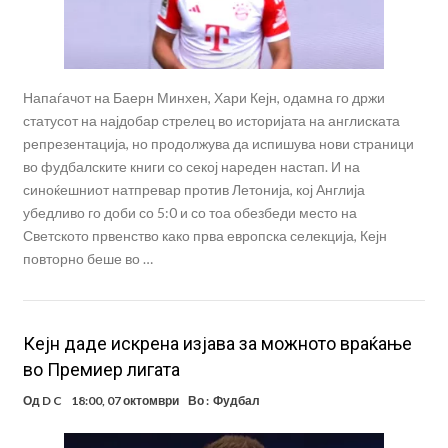
Напаѓачот на Баерн Минхен, Хари Кејн, одамна го држи
статусот на најдобар стрелец во историјата на англиската
репрезентација, но продолжува да испишува нови страници
во фудбалските книги со секој нареден настап. И на
синоќешниот натпревар против Летонија, кој Англија
убедливо го доби со 5:0 и со тоа обезбеди место на
Светското првенство како прва европска селекција, Кејн
повторно беше во …
Кејн даде искрена изјава за можното враќање
во Премиер лигата
Од
D C
18:00, 07 октомври
Во :
Фудбал