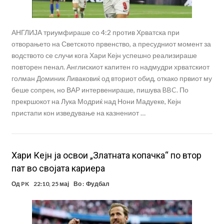
АНГЛИЈА триумфираше со 4:2 против Хрватска при
отворањето на Светското првенство, а пресудниот момент за
водството се случи кога Хари Кејн успешно реализираше
повторен пенал. Англискиот капитен го надмудри хрватскиот
голман Доминик Ливаковиќ од вториот обид, откако првиот му
беше сопрен, но ВАР интервенираше, пишува BBC. По
прекршокот на Лука Модриќ над Нони Мадуеке, Кејн
пристапи кон изведување на казнениот …
Хари Кејн ја освои „Златната копачка“ по втор
пат во својата кариера
Од
PK
22:10, 25 мај
Во :
Фудбал