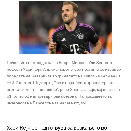
Почесниот претседател на Баерн Минхен, Ули Хенес, го
пофали Хари Кејн. Англичанецот вчера постигна хет-трик во
победата на Баварците во финалето на Купот на Германија
со 3-0 против Штутгарт. „Ова е најдобриот трансфер што
некогаш сме го направиле“, рече Хенес за Кејн, кој постигна
61 гол во 52 натпревари оваа сезона. На прашањето за
интересот на Барселона за напаѓачот, тој …
Хари Кејн се подготвува за враќањето во