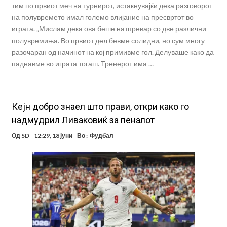
тим по првиот меч на турнирот, истакнувајќи дека разговорот
на полувремето имал големо влијание на пресвртот во
играта. „Мислам дека ова беше натпревар со две различни
полувремиња. Во првиот дел бевме солидни, но сум многу
разочаран од начинот на кој примивме гол. Делуваше како да
паднавме во играта тогаш. Тренерот има …
Кејн добро знаел што прави, откри како го
надмудрил Ливаковиќ за пеналот
Од
SD
12:29, 18 јуни
Во :
Фудбал