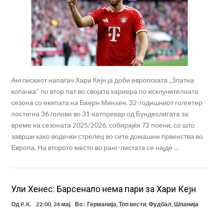
Англискиот напаѓач Хари Кејн ја доби европската „Златна
копачка“ по втор пат во својата кариера по исклучителната
сезона со екипата на Баерн Минхен. 32-годишниот голгетер
постигна 36 голови во 31 натпревар од Бундеслигата за
време на сезоната 2025/2026, собирајќи 72 поени, со што
заврши како водечки стрелец во сите домашни првенства во
Европа. На второто место во ранг-листата се најде …
Ули Хенес: Барсенало нема пари за Хари Кејн
Од
P. K.
22:00, 24 мај
Во :
Германија
,
Топ вести
,
Фудбал
,
Шпанија