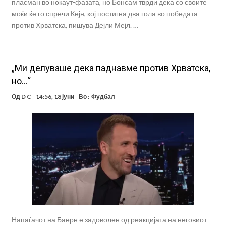
пласман во нокаут-фазата, но Бонсам тврди дека со своите
моќи ќе го спречи Кејн, кој постигна два гола во победата
против Хрватска, пишува Дејли Мејл. …
„Ми делуваше дека паднавме против Хрватска,
но…“
Од
D C
14:56, 18 јуни
Во :
Фудбал
Напаѓачот на Баерн е задоволен од реакцијата на неговиот