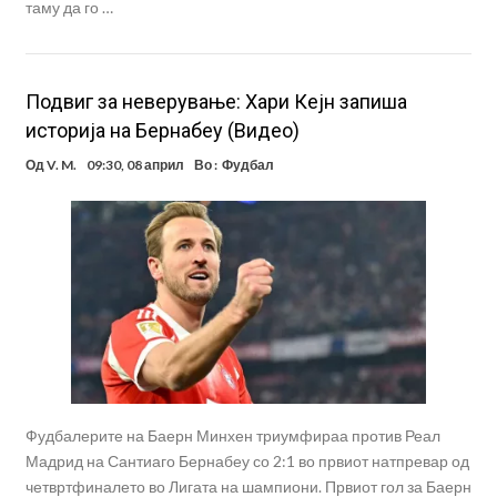
таму да го …
Подвиг за неверување: Хари Кејн запиша
историја на Бернабеу (Видео)
Од
V. M.
09:30, 08 април
Во :
Фудбал
Фудбалерите на Баерн Минхен триумфираа против Реал
Мадрид на Сантиаго Бернабеу со 2:1 во првиот натпревар од
четвртфиналето во Лигата на шампиони. Првиот гол за Баерн