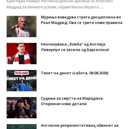
Кристијан Ромеро постигна целосен договор со Атлетико
Мадрид за личните услови, објави Матео Морето, …
Мурињо воведува строга дисциплина во
Реал Мадрид: Ова се трите нови правила
Неочекувана „бомба“ од Англија:
Ливерпул се засили од Барселона!
Тикет на денот (сабота, 08.08.2026)
Судење за смртта на Марадона:
Откриени нови детали
Англиски репрезентативец обвинет за