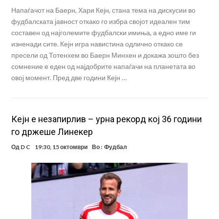
Напаѓачот на Баерн, Хари Кејн, стана тема на дискусии во
фудбалската јавност откако го избра својот идеален тим
составен од најголемите фудбалски имиња, а едно име ги
изненади сите. Кејн игра навистина одлично откако се
пресели од Тотенхем во Баерн Минхен и докажа зошто без
сомнение е еден од најдобрите напаѓачи на планетата во
овој момент. Пред две години Кејн …
Кејн е незапирлив – урна рекорд кој 36 години
го држеше Линекер
Од
D C
19:30, 15 октомври
Во :
Фудбал