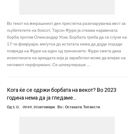
Во текот на вчерашниот ден пристигна разочарувачка вест за
љубителите на боксот, Тајсон Фјури ја откажа најавената
борба против Олександар Усик. Борбата треба да се случи на
17-ти февруари, меѓутоа до истатата нема да дојде поради
повреда на Фјури на еден од тренинзите. Фјури смета дека
исекотината на аркадата која ја заработил може да влијае на
неговиот перформанс. Се шпекулираше …
Кога ќе се одржи борбата на векот? Во 2023
година нема да ја гледаме…
Од
S. D.
09:49, 30 октомври
Во :
Останати
,
Топ вести