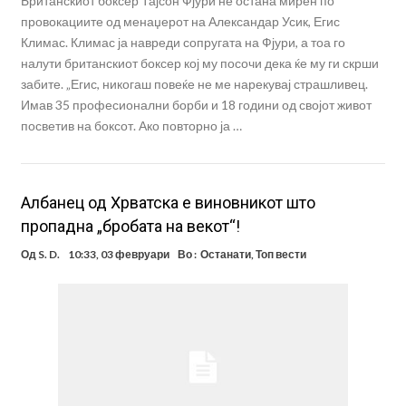
Британскиот боксер Тајсон Фјури не остана мирен по
провокациите од менаџерот на Александар Усик, Егис
Климас. Климас ја навреди сопругата на Фјури, а тоа го
налути британскиот боксер кој му посочи дека ќе му ги скрши
забите. „Егис, никогаш повеќе не ме нарекувај страшливец.
Имав 35 професионални борби и 18 години од својот живот
посветив на боксот. Ако повторно ја …
Албанец од Хрватска е виновникот што
пропадна „бробата на векот“!
Од
S. D.
10:33, 03 февруари
Во :
Останати
,
Топ вести