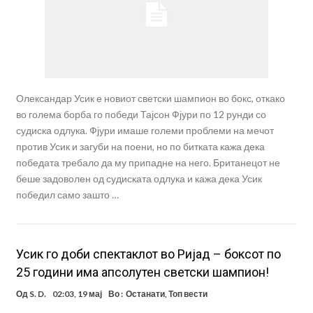
Олександар Усик е новиот светски шампион во бокс, откако
во голема борба го победи Тајсон Фјури по 12 рунди со
судиска одлука. Фјури имаше големи проблеми на мечот
против Усик и загуби на поени, но по битката кажа дека
победата требало да му припадне на него. Британецот не
беше задоволен од судиската одлука и кажа дека Усик
победил само зашто …
Усик го доби спектаклот во Ријад – боксот по
25 години има апсолутен светски шампион!
Од
S. D.
02:03, 19 мај
Во :
Останати
,
Топ вести