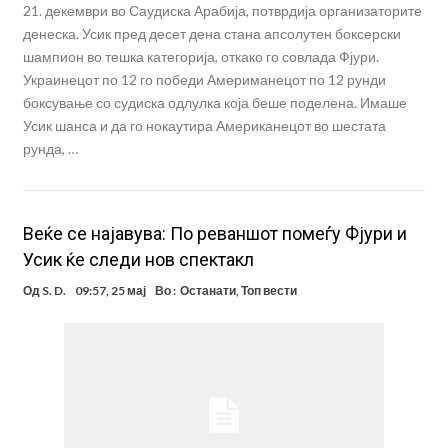
21. декември во Саудиска Арабија, потврдија организаторите
денеска. Усик пред десет дена стана апсолутен боксерски
шампион во тешка категорија, откако го совлада Фјури.
Украинецот по 12 го победи Америманецот по 12 рунди
боксување со судиска одлулка која беше поделена. Имаше
Усик шанса и да го нокаутира Американецот во шестата
рунда, …
Веќе се најавува: По реваншот помеѓу Фјури и
Усик ќе следи нов спектакл
Од
S. D.
09:57, 25 мај
Во :
Останати
,
Топ вести