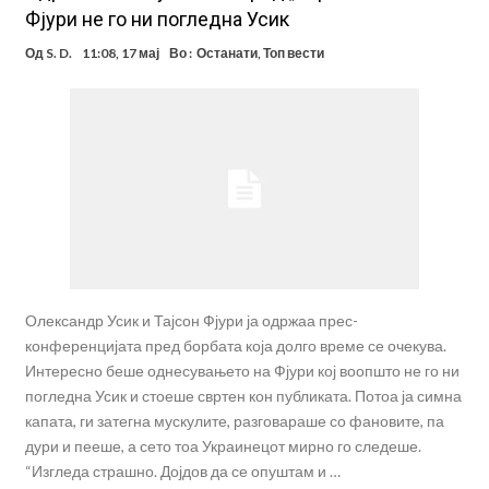
Фјури не го ни погледна Усик
Од
S. D.
11:08, 17 мај
Во :
Останати
,
Топ вести
Олександр Усик и Тајсон Фјури ја одржаа прес-
конференцијата пред борбата која долго време се очекува.
Интересно беше однесувањето на Фјури кој воопшто не го ни
погледна Усик и стоеше свртен кон публиката. Потоа ја симна
капата, ги затегна мускулите, разговараше со фановите, па
дури и пееше, а сето тоа Украинецот мирно го следеше.
“Изгледа страшно. Дојдов да се опуштам и …