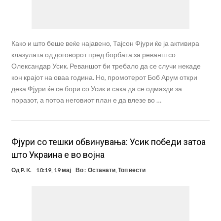
Како и што беше веќе најавено, Тајсон Фјури ќе ја активира
клазулата од договорот пред борбата за реванш со
Олександар Усик. Реваншот би требало да се случи некаде
кон крајот на оваа година. Но, промотерот Боб Арум откри
дека Фјури ќе се бори со Усик и сака да се одмазди за
поразот, а потоа неговиот план е да влезе во …
Фјури со тешки обвинувања: Усик победи затоа
што Украина е во војна
Од
P. K.
10:19, 19 мај
Во :
Останати
,
Топ вести