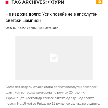
TAG ARCHIVES: ФЈУРИ
Тикет на денот (петок, 07.08.2026)
Фиренца во транс од Мастантоно
Не издржа долго: Усик повеќе не е апсолутен
светски шампион
Продаден резервниот голман на Сити за 50 милиони евра
Од
S. D.
14:27, 26 јуни
Во :
Останати
Сврзуваат уште еден англиски репрезентативец со Ливерпул
Замена за Влаховиќ: Напаѓачот на Манчестер доаѓа во Јувентус!
УЕФА повторно се заканува со бојкот на турнирите на ФИФА
поради Инфантино
Мурињо бесен поради одлуката на Реал: Протекоа детали од
разговорот што го потресе Мадрид!
Само пет недели откако стана првиот апсолутен боксерски
шампион во тешка категорија по речиси 25 години,
Украинецот Олександр Усик се откажа од еден од своите
појаси. На 18 мај во Ријад, по 12 рунди со одлука на судиите,