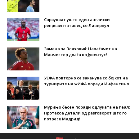
Сврзуваат уште еден англиски
репрезентативец со Ливерпул
Замена за Влаховиќ: Напаѓачот на
Манчестер доаѓа во Јувентус!
УЕФА повторно се заканува со бојкот на
турнирите на ФИФА поради Инфантино
Мурињо бесен поради одлуката на Реал:
Протекоа детали од разговорот што го
потресе Мадрид!