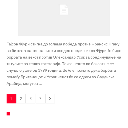
Tajсон Фјури стигна до голема победа против Франсис Нгану
во битката на тешкашите и следен предизвик за Фјури ќе биде
борбата на векот против Олександар Усик за соединување на
титулите во тешка категорија. Такво нешто во боксот не се
случило уште од 1999 година. Веќе е познато дека борбата
помеѓу Британецот и Украинецот ќе се одржи во Саудиска
Арабија, меѓутоа …
1
2
3
7