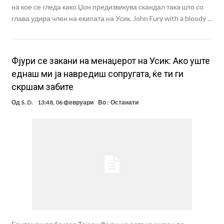
на кое се гледа како Џон предизвикува скандал така што со
глава удира член на екипата на Усик. John Fury with a bloody …
Фјури се закани на менаџерот на Усик: Ако уште
еднаш ми ја навредиш сопругата, ќе ти ги
скршам забите
Од
S. D.
13:48, 06 февруари
Во :
Останати