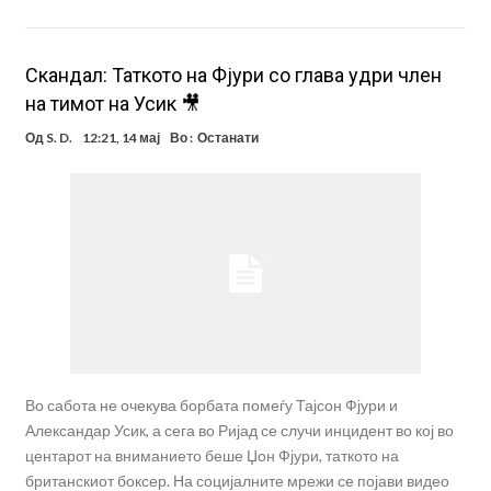
Скандал: Таткото на Фјури со глава удри член
на тимот на Усик 🎥
Од
S. D.
12:21, 14 мај
Во :
Останати
Во сабота не очекува борбата помеѓу Тајсон Фјури и
Александар Усик, а сега во Ријад се случи инцидент во кој во
центарот на вниманието беше Џон Фјури, таткото на
британскиот боксер. На социјалните мрежи се појави видео