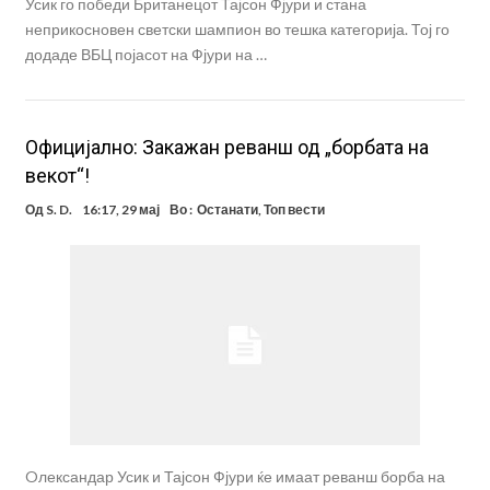
Усик го победи Британецот Тајсон Фјури и стана
неприкосновен светски шампион во тешка категорија. Тој го
додаде ВБЦ појасот на Фјури на …
Официјално: Закажан реванш од „борбата на
векот“!
Од
S. D.
16:17, 29 мај
Во :
Останати
,
Топ вести
Oлександар Усик и Тајсон Фјури ќе имаат реванш борба на