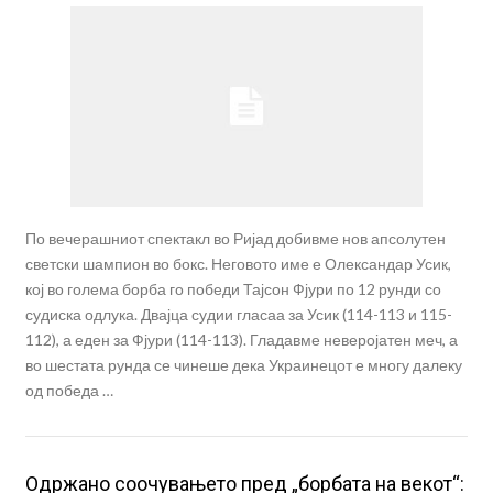
По вечерашниот спектакл во Ријад добивме нов апсолутен
светски шампион во бокс. Неговото име е Олександар Усик,
кој во голема борба го победи Тајсон Фјури по 12 рунди со
судиска одлука. Двајца судии гласаа за Усик (114-113 и 115-
112), а еден за Фјури (114-113). Гладавме неверојатен меч, а
во шестата рунда се чинеше дека Украинецот е многу далеку
од победа …
Одржано соочувањето пред „борбата на векот“: