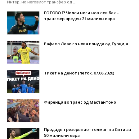
Интер, но неговиот трансфер од …
ГОТОВО Е! Челси носи нов лев бек –
трансфер вреден 21 милион евра
Рафаел Леао со нова понуда од Турција
Тикет на денот (петок, 07.08.2026)
Фиренца во транс од Мастантоно
Продаден резервниот голман на Сити за
50 милиони евра