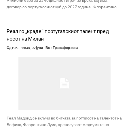
милиони евра за 23-годишниот играч за врска, кој има
договор со португалскиот куб до 2027 година. Флорентино …
Реал го „краде“ португалскиот талент пред
носот на Милан
Од
P. K.
14:35, 09 јуни
Во :
Трансфер зона
Реал Мадрид се вклучи во битката за потписот на талентот на
Бефика, Флорентино Луис, пренесуваат медиумите на