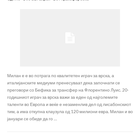
Милан е е во потрага по квалитетен играч за врска, а
италијанските медиуми пренесуваат дека започнати се
преговори со Бефика за трансфер на Флорентино Луис. 20-
годишниот играч за врска важи за еден од најголемите
таленти во Европа и веќе е незаменлив дел од лисабонскиот
тим, а има откупна клаузула од 120 милиони евра. Милан и во
јануари се обиде да го …