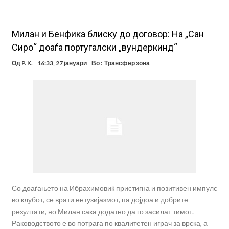
Милан и Бенфика блиску до договор: На „Сан
Сиро“ доаѓа португалски „вундеркинд“
Од
P. K.
16:33, 27 јануари
Во :
Трансфер зона
Со доаѓањето на Ибрахимовиќ пристигна и позитивен импулс
во клубот, се врати ентузијазмот, па дојдоа и добрите
резултати, но Милан сака додатно да го засилат тимот.
Раководството е во потрага по квалитетен играч за врска, а