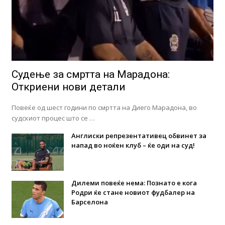
Судење за смртта на Марадона:
Откриени нови детали
Повеќе од шест години по смртта на Диего Марадона, во
судскиот процес што се …
Англиски репрезентативец обвинет за
напад во ноќен клуб – ќе оди на суд!
Дилеми повеќе нема: Познато е кога
Родри ќе стане новиот фудбалер на
Барселона