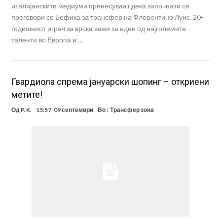
италијанските медиуми пренесуваат дека започнати се
преговори со Бефика за трансфер на Флорентино Луис. 20-
годишниот играч за врска важи за еден од најголемите
таленти во Европа и …
Гвардиола спрема јануарски шопинг – откриени
метите!
Од
P. K.
15:57, 09 септември
Во :
Трансфер зона