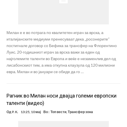
Милан е е во потрага по квалитетен играч за врска, а
италијанските медиуми пренесуваат дека „росонерите“
постигнале договор со Бефика за трансфер на Флорентино
Луис. 20-годишниот играч за врска важи за еден од
најголемите таленти во Европа и веќе е незаменлив дел од
лисабонскиот тим, а има откупна клаузула од 120 милиони
евра. Милан и во јануари се обиде да го …
Рагник во Милан носи двајца големи европски
таленти (видео)
Од
P. K.
13:25, 10 мај
Во :
Топ вести
,
Трансфер зона