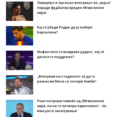
Ливерпул и Арсенал влегуваат во „војна“
поради фудбалер вреден 69 милиони
евра!
Кој го убеди Родри да ја избере
Барселона?
Инфантино го возвраќа ударот, кој сè
досега го поддржал?
„Влегувам на стадионот за да го
разнесам Меси со четири бомби“
Реал потроши повеќе од 200 милиони
евра, но не го затвора паричникот – ќе
има уште засилувања!