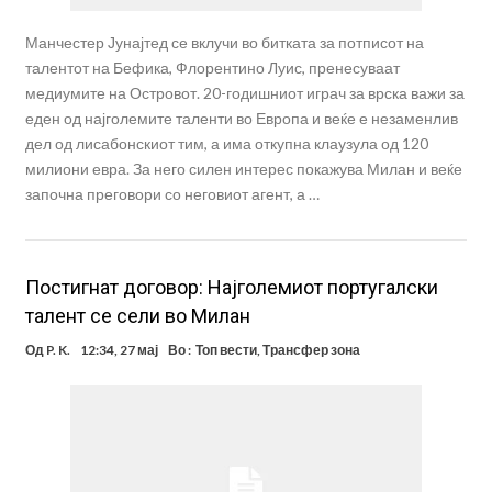
Манчестер Јунајтед се вклучи во битката за потписот на
талентот на Бефика, Флорентино Луис, пренесуваат
медиумите на Островот. 20-годишниот играч за врска важи за
еден од најголемите таленти во Европа и веќе е незаменлив
дел од лисабонскиот тим, а има откупна клаузула од 120
милиони евра. За него силен интерес покажува Милан и веќе
започна преговори со неговиот агент, а …
Постигнат договор: Најголемиот португалски
талент се сели во Милан
Од
P. K.
12:34, 27 мај
Во :
Топ вести
,
Трансфер зона