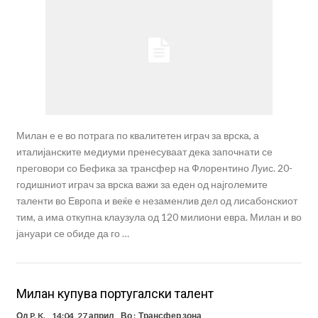
Милан е е во потрага по квалитетен играч за врска, а
италијанските медиуми пренесуваат дека започнати се
преговори со Бефика за трансфер на Флорентино Луис. 20-
годишниот играч за врска важи за еден од најголемите
таленти во Европа и веќе е незаменлив дел од лисабонскиот
тим, а има откупна клаузула од 120 милиони евра. Милан и во
јануари се обиде да го …
Милан купува португалски талент
Од
P. K.
14:04, 27 април
Во :
Трансфер зона