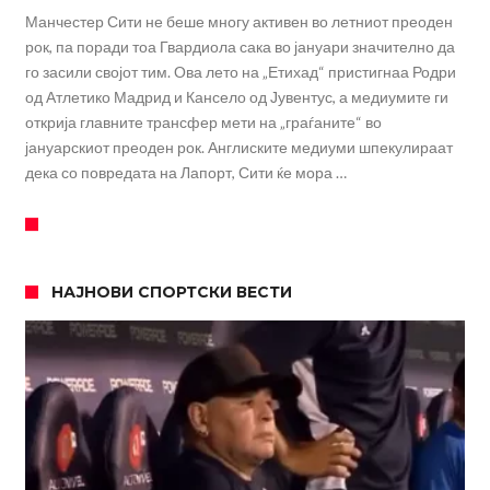
Манчестер Сити не беше многу активен во летниот преоден
рок, па поради тоа Гвардиола сака во јануари значително да
го засили својот тим. Ова лето на „Етихад“ пристигнаа Родри
од Атлетико Мадрид и Кансело од Јувентус, а медиумите ги
открија главните трансфер мети на „граѓаните“ во
јануарскиот преоден рок. Англиските медиуми шпекулираат
дека со повредата на Лапорт, Сити ќе мора …
НАЈНОВИ СПОРТСКИ ВЕСТИ