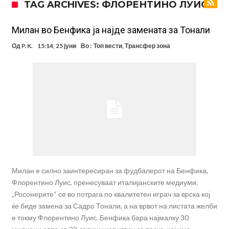
TAG ARCHIVES: ФЛОРЕНТИНО ЛУИС
фудбалер на Барселона
Ливерпул и Арсенал влегуваат во „војна“ поради фудбалер
вреден 69 милиони евра!
Кој го убеди Родри да ја избере Барселона?
Милан во Бенфика ја најде замената за Тонали
Инфантино го возвраќа ударот, кој сè досега го поддржал?
Од
P. K.
15:14, 25 јуни
Во :
Топ вести
,
Трансфер зона
„Влегувам на стадионот за да го разнесам Меси со четири бомби“
Реал потроши повеќе од 200 милиони евра, но не го затвора
паричникот – ќе има уште засилувања!
После распродажба, време е Њукасл да ја отвори касата, дали
има 100.000.000 евра за да ги задоволи Германците?
Ова што се случи на другиот крај од планетата најдобро покажува
кој е и што е Лука Модриќ
Милан е силно заинтересиран за фудбалерот на Бенфика,
Флорентино Луис, пренесуваат италијанските медиуми.
„Росонерите“ се во потрага по квалитетен играч за врска кој
ќе биде замена за Садро Тонали, а на врвот на листата желби
е токму Флорентино Луис. Бенфика бара најмалку 30