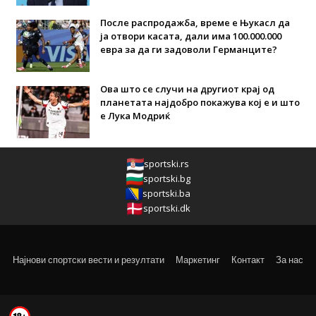
После распродажба, време е Њукасл да
ја отвори касата, дали има 100.000.000
евра за да ги задоволи Германците?
Ова што се случи на другиот крај од
планетата најдобро покажува кој е и што
е Лука Модриќ
sportski.rs
sportski.bg
sportski.ba
sportski.dk
Најнови спортски вести и резултати
Маркетинг
Контакт
За нас