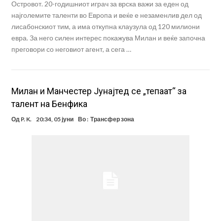
Островот. 20-годишниот играч за врска важи за еден од
најголемите таленти во Европа и веќе е незаменлив дел од
лисабонскиот тим, а има откупна клаузула од 120 милиони
евра. За него силен интерес покажува Милан и веќе започна
преговори со неговиот агент, а сега …
Милан и Манчестер Јунајтед се „тепаат“ за
талент на Бенфика
Од
P. K.
20:34, 05 јуни
Во :
Трансфер зона