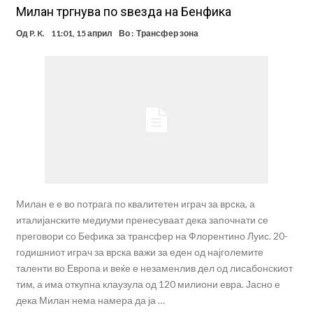
Милан тргнува по ѕвезда на Бенфика
Од
P. K.
11:01, 15 април
Во :
Трансфер зона
Милан е е во потрага по квалитетен играч за врска, а
италијанските медиуми пренесуваат дека започнати се
преговори со Бефика за трансфер на Флорентино Луис. 20-
годишниот играч за врска важи за еден од најголемите
таленти во Европа и веќе е незаменлив дел од лисабонскиот
тим, а има откупна клаузула од 120 милиони евра. Јасно е
дека Милан нема намера да ја …