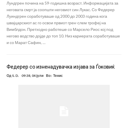
Лундгрен почина на 59-годишна возраст. Информацијата за
неговата смрт ја соопшти неговиот син Лукас. Со Федерер
Луиндгрен соработуваше од 2000 до 2003 година кога
швајцарскиот ас го освои првиот грен-слем трофеј на
Вимблдон. Претходно работеше со Марсело Риос кој под
негово водство дојде до топ 10. Низ кариерата соработуваше
и со Марат Сафин, …
Федерер со изненадувачка изјава за Ѓоковиќ
Од
S. D.
09:38, 04 јули
Во :
Тенис