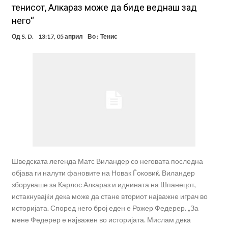
тенисот, Алкараз може да биде веднаш зад
него“
Од
S. D.
13:17, 05 април
Во :
Тенис
Шведската легенда Матс Виландер со неговата последна
објава ги налути фановите на Новак Ѓоковиќ. Виландер
зборуваше за Карлос Алкараз и иднината на Шпанецот,
истакнувајќи дека може да стане вториот најважне играч во
историјата. Според него број еден е Рожер Федерер. „За
мене Федерер е најважен во историјата. Мислам дека