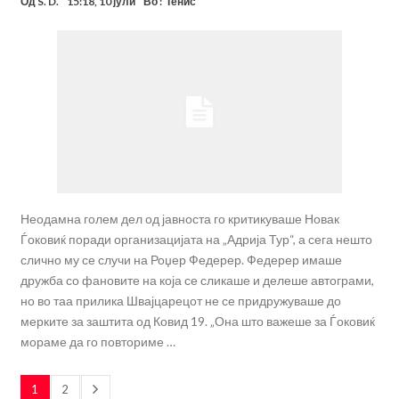
Од
S. D.
15:18, 10 јули
Во :
Тенис
Неодамна голем дел од јавноста го критикуваше Новак
Ѓоковиќ поради организацијата на „Адрија Тур“, а сега нешто
слично му се случи на Роџер Федерер. Федерер имаше
дружба со фановите на која се сликаше и делеше автограми,
но во таа прилика Швајцарецот не се придружуваше до
мерките за заштита од Ковид 19. „Она што важеше за Ѓоковиќ
мораме да го повториме …
1
2