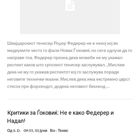
Швајцарскиот тенисер Роџер Федерер не е некој кој во
медиумите често го фали Новак Ѓоковиќ, но сега одлучи да го
направи тоа. Федерер призна дека можеби не му укажал
респект каков што српскиот тенисер заслужувал. „Мислам
дека не му го укажав респектот кој го заслужува поради
неговите технички маани. Мислев дека има екстремно цврст
стисок при форхендот, додека неговиот бекхенд …
Критики за Ѓоковиќ: Не е како Федерер и
Надал!
Од
S. D.
09:55, 01 јуни
Во :
Тенис