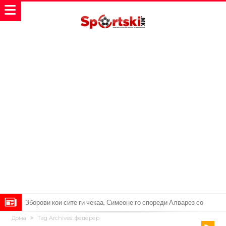
Реал Мадрид ја прекинува потрагата по нов играч за врска
Дома
Tag Archives: федерер
Мекгрегор успешно опериран: Коленото е средено, се враќам