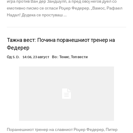
игра против Ван дер Зандшулп, а пред овој негов дуел со
емотивно писмо се огласи Роџер Федерер. „Вамос, Рафаел
Надал! Додека се простуваш …
Тажна вест: Почина поранешниот тренер на
Федерер
Од
S. D.
14:06, 23 август
Во :
Тенис
,
Топ вести
Поранешниот тренер на славниот Роџер Федерер, Питер