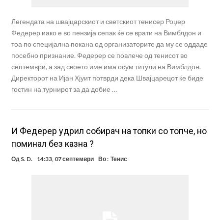
Легендата на швајцарскиот и светскиот тенисер Роџер
Федерер иако е во пензија сепак ќе се врати на Вимблдон и
тоа по специјална покана од организаторите да му се оддаде
посебно признание. Федерер се повлече од тенисот во
септември, а зад своето име има осум титули на Вимблдон.
Директорот на Ијан Хјуит потврди дека Швајцарецот ќе биде
гостин на турнирот за да добие …
И Федерер удрил собирач на топки со топче, но
поминал без казна ?
Од
S. D.
14:33, 07 септември
Во :
Тенис