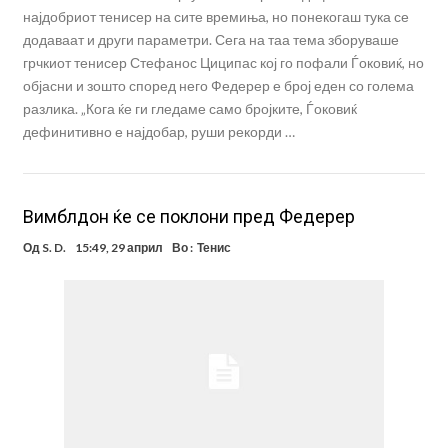
најдобриот тенисер на сите времиња, но понекогаш тука се
додаваат и други параметри. Сега на таа тема зборуваше
грчкиот тенисер Стефанос Циципас кој го пофали Ѓоковиќ, но
објасни и зошто според него Федерер е број еден со голема
разлика. „Кога ќе ги гледаме само бројките, Ѓоковиќ
дефинитивно е најдобар, руши рекорди …
Вимблдон ќе се поклони пред Федерер
Од
S. D.
15:49, 29 април
Во :
Тенис