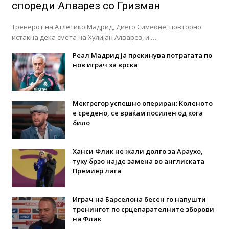
спореди Алварез со Гризман
Тренерот на Атлетико Мадрид, Диего Симеоне, повторно
истакна дека смета на Хулијан Алварез, и …
Реал Мадрид ја прекинува потрагата по
нов играч за врска
Мекгрегор успешно опериран: Коленото
е средено, се враќам посилен од кога
било
Ханси Флик не жали долго за Араухо,
туку брзо најде замена во англиската
Премиер лига
Играч на Барселона бесен го напушти
тренингот по срцепарателните зборови
на Флик