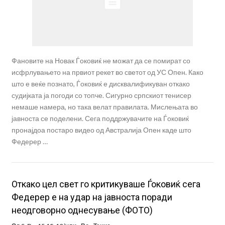
Фановите на Новак Ѓоковиќ не можат да се помират со
исфрлувањето на првиот рекет во светот од УС Опен. Како
што е веќе познато, Ѓоковиќ е дисквалификуван откако
судијката ја погоди со топче. Сигурно српскиот тенисер
немаше намера, но така велат правилата. Мислењата во
јавноста се поделени. Сега поддржувачите на Ѓоковиќ
пронајдоа постаро видео од Австралија Опен каде што
Федерер …
Откако цел свет го критикуваше Ѓоковиќ сега
Федерер е на удар на јавноста поради
неодговорно однесување (ФОТО)