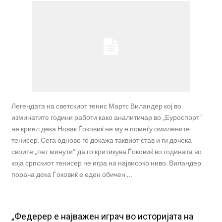
Легендата на светскиот тенис Мартс Виландер кој во
изминатите години работи како аналитичар во „Еуроспорт“
не криел дека Новак Ѓоковиќ не му е помеѓу омилените
тенисер. Сега одново го докажа таквиот став и ги дочека
своите „пет минути“ да го критикува Ѓоковиќ во годината во
која српскиот тенисер не игра на највисоко ниво. Виландер
порача дека Ѓоковиќ е еден обичен …
„Федерер е најважен играч во историјата на