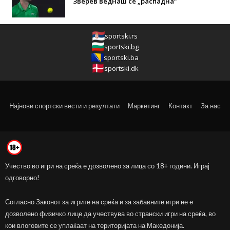
Зверев веднаш се „распадна“
sportski.rs
sportski.bg
sportski.ba
sportski.dk
Најнови спортски вести и резултати
Маркетинг
Контакт
За нас
Учество во игри на среќа е дозволено за лица со 18+ години. Играј
одговорно!
Согласно Законот за игрите на среќа и за забавните игри не е
дозволено физичко лице да учествува во странски игри на среќа, во
кои влоговите се уплаќаат на територијата на Македонија.