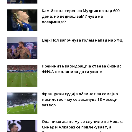
Кам-бек на терен за Мудрик по над 600
дена, но веднаш заМИнува на
позајмица!?
Џејк Пол започнува голем напад на УФЦ
Прекините за хидрација станаа бизнис:
ФИФА не планира да ги укине
Француски судија обвинет за семејно
насилство – му се заканува 18 месеци
затвор
Ова никогаш не му се случило на Новак:
Синер и Алкараз се повлекуваат, а