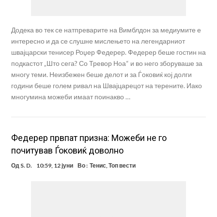
Додека во тек се натпреварите на Вимблдон за медиумите е
интересно и да се слушне мислењето на легендарниот
швајцарски тенисер Роџер Федерер. Федерер беше гостин на
подкастот „Што сега? Со Тревор Ноа“ и во него зборуваше за
многу теми. Неизбежен беше делот и за Ѓоковиќ кој долги
години беше голем ривал на Швајцарецот на терените. Иако
многумина можеби имаат поинакво …
Федерер првпат призна: Можеби не го
почитував Ѓоковиќ доволно
Од
S. D.
10:59, 12 јуни
Во :
Тенис
,
Топ вести