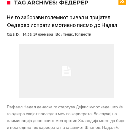
TAG ARCHIVES: ФЕДЕРЕР
посилен од кога било
Ханси Флик не жали долго за Араухо, туку брзо најде замена во
англиската Премиер лига
Играч на Барселона бесен го напушти тренингот по
Не го заборави големиот ривал и пријател:
Федерер испрати емотивно писмо до Надал
срцепарателните зборови на Флик
Кам-бек на терен за Мудрик по над 600 дена, но веднаш
Од
S. D.
14:58, 19 ноември
Во :
Тенис
,
Топ вести
заМИнува на позајмица!?
Џејк Пол започнува голем напад на УФЦ
Прекините за хидрација станаа бизнис: ФИФА не планира да ги
укине
Француски судија обвинет за семејно насилство – му се заканува
18 месеци затвор
Ова никогаш не му се случило на Новак: Синер и Алкараз се
повлекуваат, а Зверев веднаш се „распадна“
Рафаел Надал денеска го стартува Дејвис купот каде што ќе
го одигра својот последен меч во кариерата. Во случај на
елиминација денешниот меч против Холандија може да биде
и последниот во кариерата на славниот Шпанец. Надал ќе