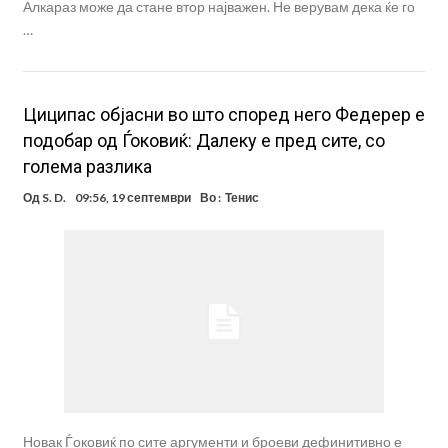
Алкараз може да стане втор најважен. Не верувам дека ќе го
…
Циципас објасни во што според него Федерер е
подобар од Ѓоковиќ: Далеку е пред сите, со
голема разлика
Од
S. D.
09:56, 19 септември
Во :
Тенис
Новак Ѓоковиќ по сите аргументи и броеви дефинитивно е