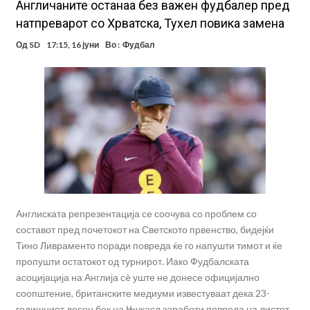
Англичаните останаа без важен фудбалер пред
натпреварот со Хрватска, Тухел повика замена
Од
SD
17:15, 16 јуни
Во :
Фудбал
Англиската репрезентација се соочува со проблем со
составот пред почетокот на Светското првенство, бидејќи
Тино Ливраменто поради повреда ќе го напушти тимот и ќе
пропушти остатокот од турнирот. Иако Фудбалската
асоцијација на Англија сè уште не донесе официјално
соопштение, британските медиуми известуваат дека 23-
годишниот десен бек на Њукасл заработи повреда на листот.