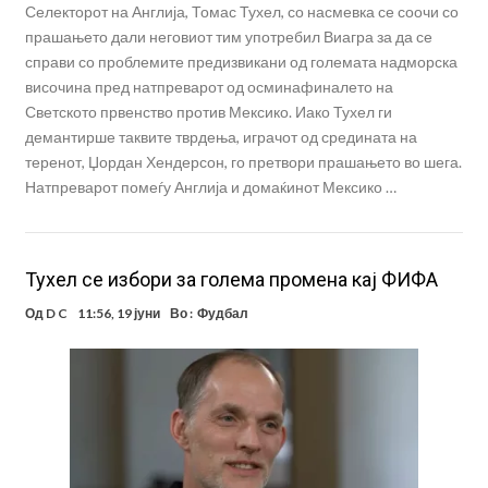
Селекторот на Англија, Томас Тухел, со насмевка се соочи со
прашањето дали неговиот тим употребил Виагра за да се
справи со проблемите предизвикани од големата надморска
височина пред натпреварот од осминафиналето на
Светското првенство против Мексико. Иако Тухел ги
демантирше таквите тврдења, играчот од средината на
теренот, Џордан Хендерсон, го претвори прашањето во шега.
Натпреварот помеѓу Англија и домаќинот Мексико …
Тухел се избори за голема промена кај ФИФА
Од
D C
11:56, 19 јуни
Во :
Фудбал