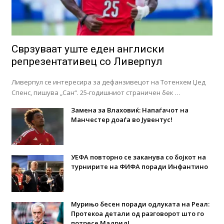
Сврзуваат уште еден англиски
репрезентативец со Ливерпул
Ливерпул се интересира за дефанзивецот на Тотенхем Џед
Спенс, пишува „Сан“. 25-годишниот страничен бек …
Замена за Влаховиќ: Напаѓачот на
Манчестер доаѓа во Јувентус!
УЕФА повторно се заканува со бојкот на
турнирите на ФИФА поради Инфантино
Мурињо бесен поради одлуката на Реал:
Протекоа детали од разговорот што го
потресе Мадрид!