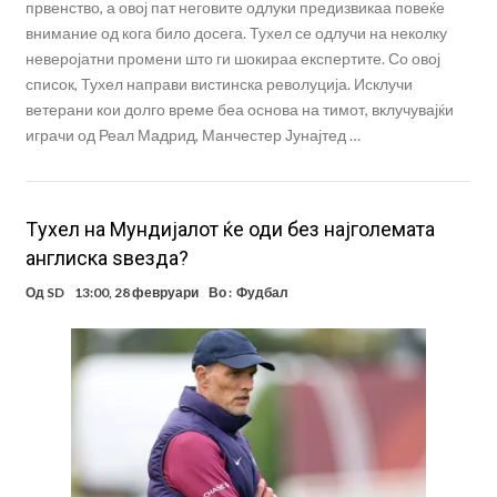
првенство, а овој пат неговите одлуки предизвикаа повеќе
внимание од кога било досега. Тухел се одлучи на неколку
неверојатни промени што ги шокираа експертите. Со овој
список, Тухел направи вистинска револуција. Исклучи
ветерани кои долго време беа основа на тимот, вклучувајќи
играчи од Реал Мадрид, Манчестер Јунајтед …
Tухел на Мундијалот ќе оди без најголемата
англиска ѕвезда?
Од
SD
13:00, 28 февруари
Во :
Фудбал