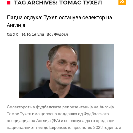
TAG ARCHIVES: ТОМАС ТУХЕЛ
поради Инфантино
Мурињо бесен поради одлуката на Реал: Протекоа детали од
разговорот што го потресе Мадрид!
Трансфер бомба во најва – Ливерпул сака да се засили од Реал
Падна одлука: Тухел останува селектор на
Англија
Мадрид!
Карагер ги изненади сите со својата прогноза: “Тие ќе ја освојат
Од
D C
16:10, 16 јули
Во :
Фудбал
Премиер лигата, а причината е едноставна”
Родри ги отвори вратите за трансфер во Барселона, Реал Мадрид
е информиран
Крај на сагата: Винисиус останува во Реал Мадрид до 2032
година
Директор на ФИА за драмата во Формула 1: Не можеме да одиме
толку далеку!
Колку бара ПСЖ и кој е „плафонот“ на Ливерпул за трансферот
ан Бредли Баркола?
Селекторот на фудбалската репрезентација на Англија
Томас Тухел има целосна поддршка од Фудбалската
асоцијација на Англија (ФА) и се очекува да го предводи
националниот тим до Европското првенство 2028 година, и