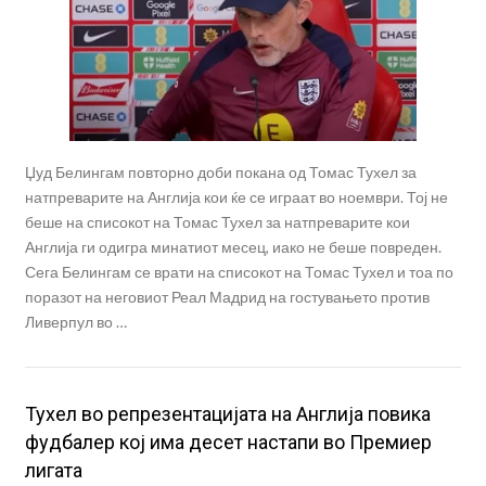
Џуд Белингам повторно доби покана од Томас Тухел за
натпреварите на Англија кои ќе се играат во ноември. Тој не
беше на списокот на Томас Тухел за натпреварите кои
Англија ги одигра минатиот месец, иако не беше повреден.
Сега Белингам се врати на списокот на Томас Тухел и тоа по
поразот на неговиот Реал Мадрид на гостувањето против
Ливерпул во …
Тухел во репрезентацијата на Англија повика
фудбалер кој има десет настапи во Премиер
лигата