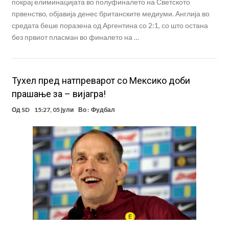
покрај елиминацијата во полуфиналето на Светското
првенство, објавија денес британските медиуми. Англија во
средата беше поразена од Аргентина со 2:1, со што остана
без првиот пласман во финалето на …
Тухел пред натпреварот со Мексико доби
прашање за – вијагра!
Од
SD
15:27, 05 јули
Во :
Фудбал