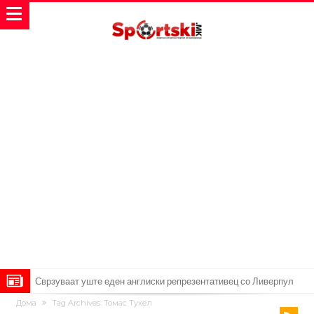
Замена за Влаховиќ: Напаѓачот на Манчестер доаѓа во Јувентус!
Дома
Tag Archives: Томас Тухел
УЕФА повторно се заканува со бојкот на турнирите на ФИФА