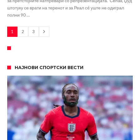
за претстојните натпревари со репрезентацијата.” Сепак, Џуд
штотуку се врати на теренот и за Реал сé уште не одиграл
полни 90 …
1
2
3
НАЈНОВИ СПОРТСКИ ВЕСТИ