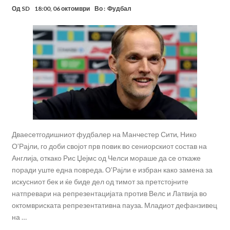
Од
SD
18:00, 06 октомври
Во :
Фудбал
Дваесетгодишниот фудбалер на Манчестер Сити, Нико
О’Рајли, го доби својот прв повик во сениорскиот состав на
Англија, откако Рис Џејмс од Челси мораше да се откаже
поради уште една повреда. О’Рајли е избран како замена за
искусниот бек и ќе биде дел од тимот за претстојните
натпревари на репрезентацијата против Велс и Латвија во
октомвриската репрезентативна пауза. Младиот дефанзивец
на …