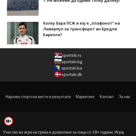
1: Не можеме да одиме толку далеку!
Колку бара ПСЖ и кој е „плафонот“ на
Ливерпул за трансферот ан Бредли
Баркола?
sportski.rs
sportski.bg
sportski.ba
sportski.dk
Најнови спортски вести и резултати
Маркетинг
Контакт
За нас
Учество во игри на среќа е дозволено за лица со 18+ години. Играј