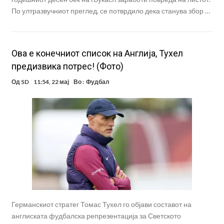
По ултразвучниот преглед, се потврдило дека станува збор …
Oва е конечниот список на Англија, Тухел
предизвика потрес! (Фото)
Од
SD
11:54, 22 мај
Во :
Фудбал
Германскиот стратег Томас Тухел го објави составот на
англиската фудбалска репрезентација за Светското