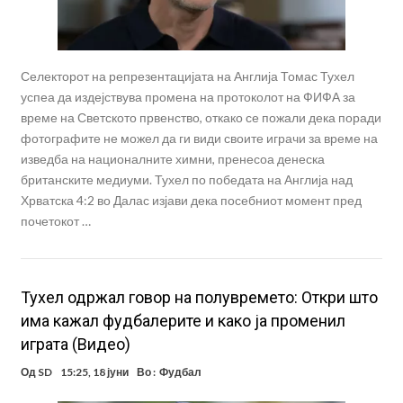
Селекторот на репрезентацијата на Англија Томас Тухел
успеа да издејствува промена на протоколот на ФИФА за
време на Светското првенство, откако се пожали дека поради
фотографите не можел да ги види своите играчи за време на
изведба на националните химни, пренесоа денеска
британските медиуми. Тухел по победата на Англија над
Хрватска 4:2 во Далас изјави дека посебниот момент пред
почетокот …
Тухел одржал говор на полувремето: Откри што
има кажал фудбалерите и како ја променил
играта (Видео)
Од
SD
15:25, 18 јуни
Во :
Фудбал