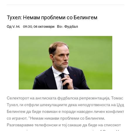
Тухел: Немам проблеми со Белингем
Од
V. M.
09:30, 04 октомври
Во :
Фудбал
Селекторот на англиската фудбалска репрезентација, Томас
Тухел, ги отфрли шпекулациите дека неподготвеноста на Џуд
Белингем да биде повикан е поради наводен личен конфликт
со играчот. “Немам никакви проблеми со Белингем.
Разговаравме телефонски и тој сакаше да биде на списокот