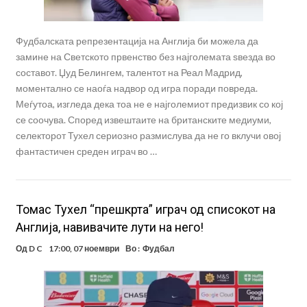
Фудбалската репрезентација на Англија би можела да
замине на Светското првенство без најголемата ѕвезда во
составот. Џуд Белингем, талентот на Реал Мадрид,
моментално се наоѓа надвор од игра поради повреда.
Меѓутоа, изгледа дека тоа не е најголемиот предизвик со кој
се соочува. Според извештаите на британските медиуми,
селекторот Тухел сериозно размислува да не го вклучи овој
фантастичен среден играч во …
Томас Тухел “прешкрта” играч од списокот на
Англија, навивачите лути на него!
Од
D C
17:00, 07 ноември
Во :
Фудбал