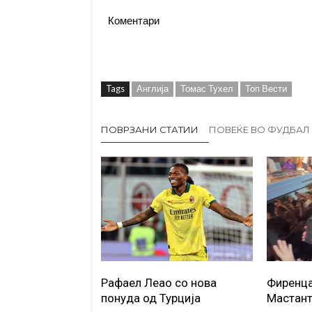
Коментари
Tags
Англија
Томас Тухел
Топ Вести
ПОВРЗАНИ СТАТИИ
ПОВЕЌЕ ВО ФУДБАЛ
Рафаел Леао со нова
Фиренца
понуда од Турција
Мастан