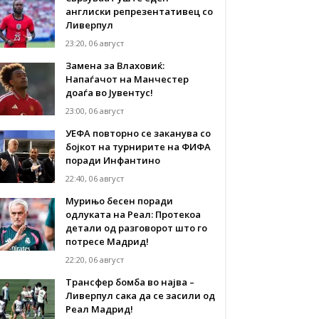
англиски репрезентативец со
Ливерпул
23:20, 06 август
Замена за Влаховиќ:
Напаѓачот на Манчестер
доаѓа во Јувентус!
23:00, 06 август
УЕФА повторно се заканува со
бојкот на турнирите на ФИФА
поради Инфантино
22:40, 06 август
Мурињо бесен поради
одлуката на Реал: Протекоа
детали од разговорот што го
потресе Мадрид!
22:20, 06 август
Трансфер бомба во најва –
Ливерпул сака да се засили од
Реал Мадрид!