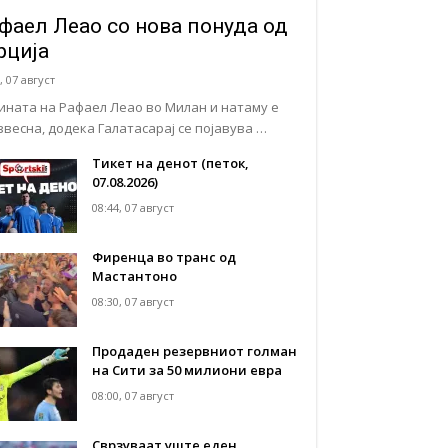
фаел Леао со нова понуда од
рција
, 07 август
ината на Рафаел Леао во Милан и натаму е
звесна, додека Галатасарај се појавува …
Тикет на денот (петок,
07.08.2026)
08:44, 07 август
Фиренца во транс од
Мастантоно
08:30, 07 август
Продаден резервниот голман
на Сити за 50 милиони евра
08:00, 07 август
Сврзуваат уште еден