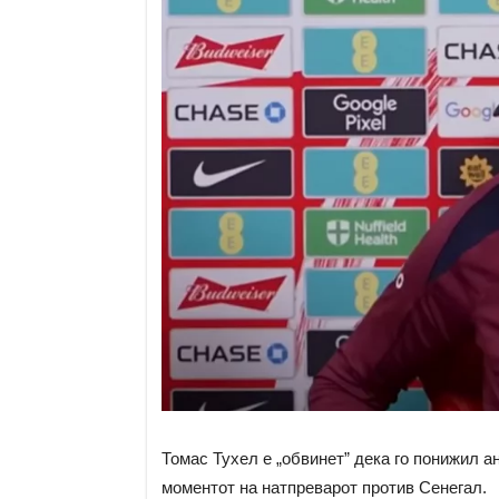
Томас Тухел е „обвинет” дека го понижил а
моментот на натпреварот против Сенегал.