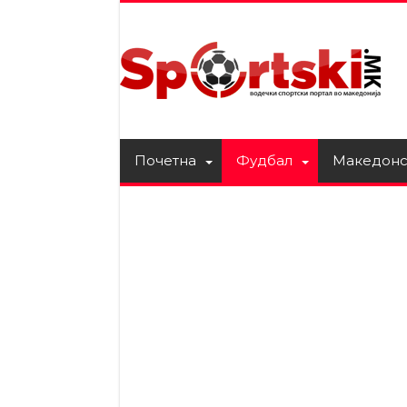
Почетна
Фудбал
Македонс