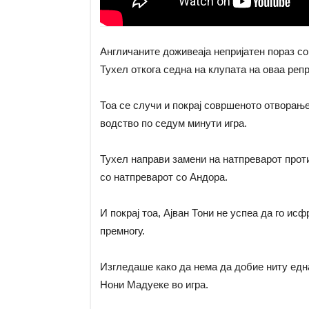
Англичаните доживеаја непријатен пораз со 
Тухел откога седна на клупата на оваа репр
Тоа се случи и покрај совршеното отворање
водство по седум минути игра.
Тухел направи замени на натпреварот проти
со натпреварот со Андора.
И покрај тоа, Ајван Тони не успеа да го исф
премногу.
Изгледаше како да нема да добие ниту една
Нони Мадуеке во игра.