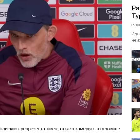
Ра
Ту
09:00
Идн
неи
нглискиот репрезентативец, откако камерите го уловиле