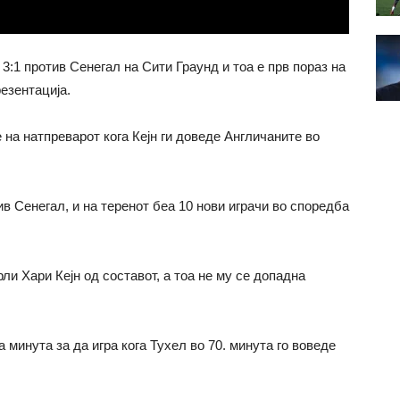
3:1 против Сенегал на Сити Граунд и тоа е прв пораз на
езентација.
 на натпреварот кога Кејн ги доведе Англичаните во
в Сенегал, и на теренот беа 10 нови играчи во споредба
рли Хари Кејн од составот, а тоа не му се допадна
 минута за да игра кога Тухел во 70. минута го воведе