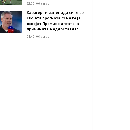
22:00, 06 август
Карагер ги изненади сите со
својата прогноза: “Тие ќе ја
освојат Премиер лигата, а
причината е едноставна”
21:40, 06 август