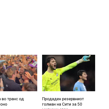
 во транс од
Продаден резервниот
тоно
голман на Сити за 50