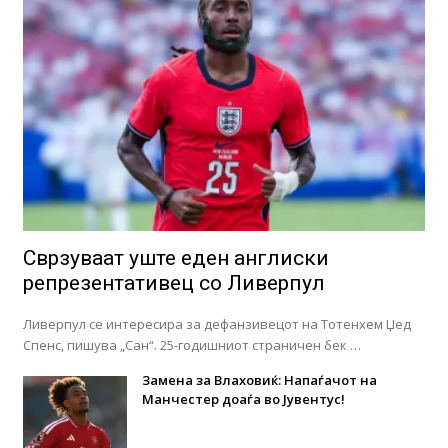
Сврзуваат уште еден англиски
репрезентативец со Ливерпул
Ливерпул се интересира за дефанзивецот на Тотенхем Џед
Спенс, пишува „Сан“. 25-годишниот страничен бек …
Замена за Влаховиќ: Напаѓачот на
Манчестер доаѓа во Јувентус!