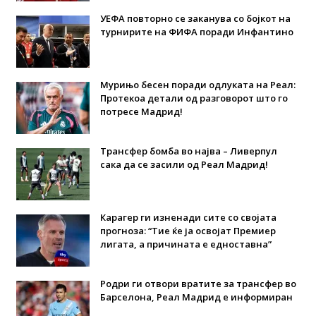
УЕФА повторно се заканува со бојкот на
турнирите на ФИФА поради Инфантино
Мурињо бесен поради одлуката на Реал:
Протекоа детали од разговорот што го
потресе Мадрид!
Трансфер бомба во најва – Ливерпул
сака да се засили од Реал Мадрид!
Карагер ги изненади сите со својата
прогноза: “Тие ќе ја освојат Премиер
лигата, а причината е едноставна”
Родри ги отвори вратите за трансфер во
Барселона, Реал Мадрид е информиран