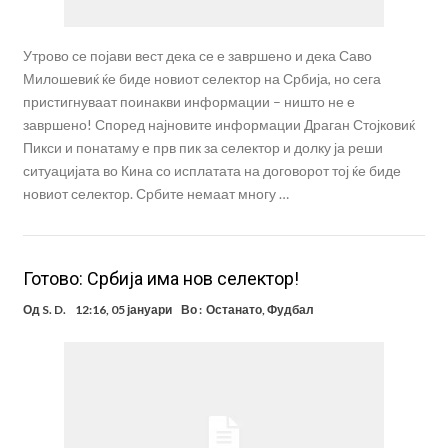
Утрово се појави вест дека се е завршено и дека Саво
Милошевиќ ќе биде новиот селектор на Србија, но сега
пристигнуваат поинакви информации – ништо не е
завршено! Според најновите информации Драган Стојковиќ
Пикси и понатаму е прв пик за селектор и долку ја реши
ситуацијата во Кина со исплатата на договорот тој ќе биде
новиот селектор. Србите немаат многу …
Готово: Србија има нов селектор!
Од
S. D.
12:16, 05 јануари
Во :
Останато
,
Фудбал