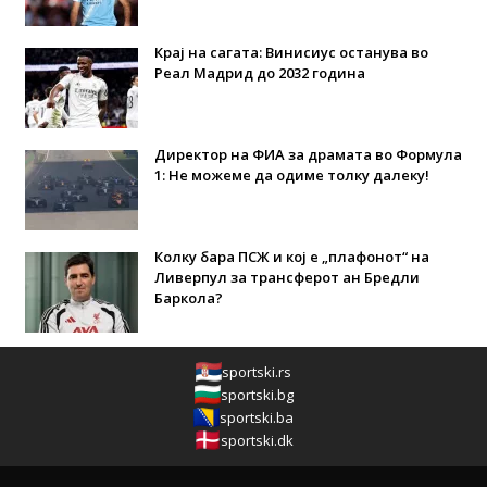
Крај на сагата: Винисиус останува во
Реал Мадрид до 2032 година
Директор на ФИА за драмата во Формула
1: Не можеме да одиме толку далеку!
Колку бара ПСЖ и кој е „плафонот“ на
Ливерпул за трансферот ан Бредли
Баркола?
sportski.rs
sportski.bg
sportski.ba
sportski.dk