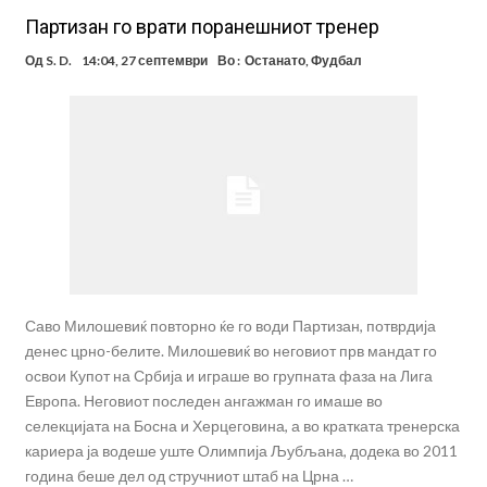
Партизан го врати поранешниот тренер
Од
S. D.
14:04, 27 септември
Во :
Останато
,
Фудбал
Саво Милошевиќ повторно ќе го води Партизан, потврдија
денес црно-белите. Милошевиќ во неговиот прв мандат го
освои Купот на Србија и играше во групната фаза на Лига
Европа. Неговиот последен ангажман го имаше во
селекцијата на Босна и Херцеговина, а во кратката тренерска
кариера ја водеше уште Олимпија Љубљана, додека во 2011
година беше дел од стручниот штаб на Црна …