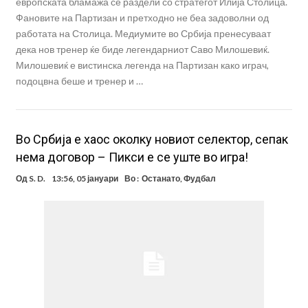
европската бламажа се раздели со стратегот Илија Столица.
Фановите на Партизан и претходно не беа задоволни од
работата на Столица. Медиумите во Србија пренесуваат
дека нов тренер ќе биде легендарниот Саво Милошевиќ.
Милошевиќ е вистинска легенда на Партизан како играч,
подоцвна беше и тренер и …
Во Србија е хаос околку новиот селектор, сепак
нема договор – Пикси е се уште во игра!
Од
S. D.
13:56, 05 јануари
Во :
Останато
,
Фудбал