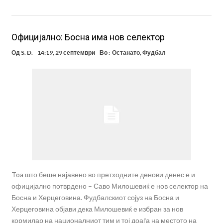
Официјално: Босна има нов селектор
Од
S. D.
14:19, 29 септември
Во :
Останато
,
Фудбал
Toa што беше најавено во претходните денови денес е и
официјално потврдено – Саво Милошевиќ е нов селектор на
Босна и Херцеговина. Фудбалскиот сојуз на Босна и
Херцеговина објави дека Милошевиќ е избран за нов
кормилар на националниот тим и тој доаѓа на местото на