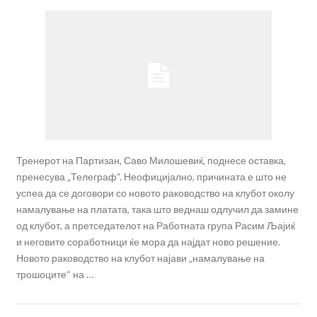
Тренерот на Партизан, Саво Милошевиќ, поднесе оставка,
пренесува „Телеграф“. Неофицијално, причината е што не
успеа да се договори со новото раководство на клубот околу
намалување на платата, така што веднаш одлучил да замине
од клубот, а претседателот на Работната група Расим Љајиќ
и неговите соработници ќе мора да најдат ново решение.
Новото раководство на клубот најави „намалување на
трошоците“ на …