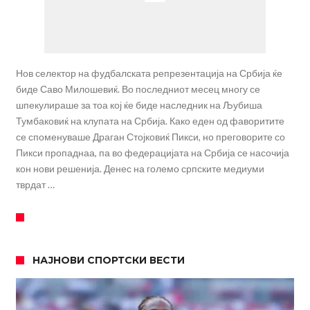
Нов селектор на фудбалската репрезентација на Србија ќе
биде Саво Милошевиќ. Во последниот месец многу се
шпекулираше за тоа кој ќе биде наследник на Љубиша
Тумбаковиќ на клупата на Србија. Како еден од фаворитите
се споменуваше Драган Стојковиќ Пикси, но преговорите со
Пикси пропаднаа, па во федерацијата на Србија се насочија
кон нови решенија. Денес на големо српските медиуми
тврдат …
НАЈНОВИ СПОРТСКИ ВЕСТИ