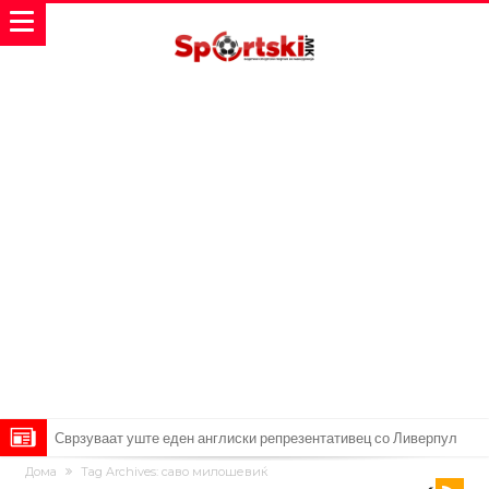
Сврзуваат уште еден англиски репрезентативец со Ливерпул
Дома
Tag Archives: саво милошевиќ
Замена за Влаховиќ: Напаѓачот на Манчестер доаѓа во Јувентус!