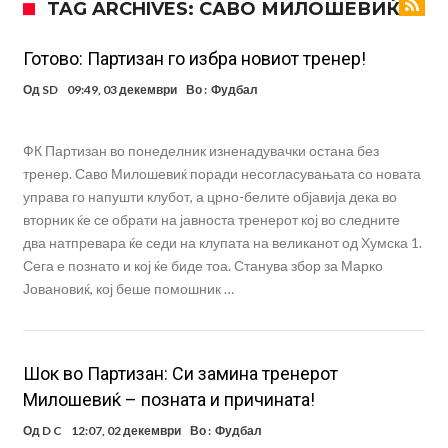
TAG ARCHIVES: САВО МИЛОШЕВИЌ
УЕФА повторно се заканува со бојкот на турнирите на ФИФА
поради Инфантино
Мурињо бесен поради одлуката на Реал: Протекоа детали од
Готово: Партизан го избра новиот тренер!
разговорот што го потресе Мадрид!
Трансфер бомба во најва – Ливерпул сака да се засили од Реал
Од
SD
09:49, 03 декември
Во :
Фудбал
Мадрид!
Карагер ги изненади сите со својата прогноза: “Тие ќе ја освојат
ФК Партизан во понеделник изненадувачки остана без
Премиер лигата, а причината е едноставна”
Родри ги отвори вратите за трансфер во Барселона, Реал Мадрид
тренер. Саво Милошевиќ поради несогласувањата со новата
е информиран
Крај на сагата: Винисиус останува во Реал Мадрид до 2032
управа го напушти клубот, а црно-белите објавија дека во
вторник ќе се обрати на јавноста тренерот кој во следните
година
Директор на ФИА за драмата во Формула 1: Не можеме да одиме
два натпревара ќе седи на клупата на великанот од Хумска 1.
толку далеку!
Колку бара ПСЖ и кој е „плафонот“ на Ливерпул за трансферот
Сега е познато и кој ќе биде тоа. Станува збор за Марко
Јовановиќ, кој беше помошник …
ан Бредли Баркола?
Шок во Партизан: Си замина тренерот
Милошевиќ – позната и причината!
Од
D C
12:07, 02 декември
Во :
Фудбал