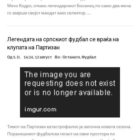
Мехо Кодро, откако легендарниот Босанец по само два меча
го заврши својот мандат како селектор. …
Легендата на српскиот фудбал се враќа на
клупата на Партизан
Од
S. D.
16:26, 12 август
Во :
Останато
,
Фудбал
Тимот на Партизан катастрофално ја започна новата сезона.
Поранешниот фудбалски гигант на овие простори по