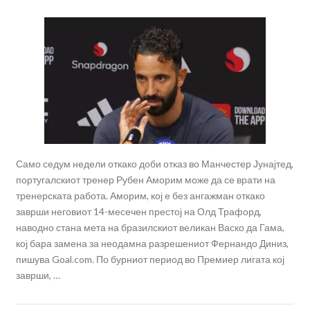
Само седум недели откако доби отказ во Манчестер Јунајтед,
португалскиот тренер Рубен Аморим може да се врати на
тренерската работа. Аморим, кој е без ангажман откако
заврши неговиот 14-месечен престој на Олд Трафорд,
наводно стана мета на бразилскиот великан Васко да Гама,
кој бара замена за неодамна разрешениот Фернандо Диниз,
пишува Goal.com. По бурниот период во Премиер лигата кој
заврши, …