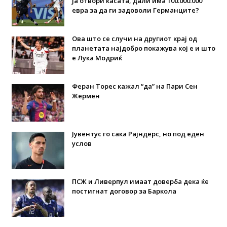
ја отвори касата, дали има 100.000.000
евра за да ги задоволи Германците?
Ова што се случи на другиот крај од
планетата најдобро покажува кој е и што
е Лука Модриќ
Феран Торес кажал “да” на Пари Сен
Жермен
Јувентус го сака Рајндерс, но под еден
услов
ПСЖ и Ливерпул имаат доверба дека ќе
постигнат договор за Баркола