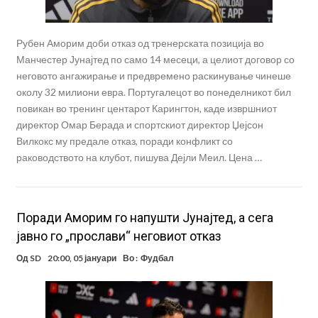
Рубен Аморим доби отказ од тренерската позиција во
Манчестер Јунајтед по само 14 месеци, а целиот договор со
неговото ангажирање и предвремено раскинување чинеше
околу 32 милиони евра. Португалецот во понеделникот бил
повикан во тренинг центарот Карингтон, каде извршниот
директор Омар Берада и спортскиот директор Џејсон
Вилкокс му предале отказ, поради конфликт со
раководството на клубот, пишува Дејли Меил. Цена …
Поради Аморим го напушти Јунајтед, а сега
јавно го „прослави“ неговиот отказ
Од
SD
20:00, 05 јануари
Во :
Фудбал