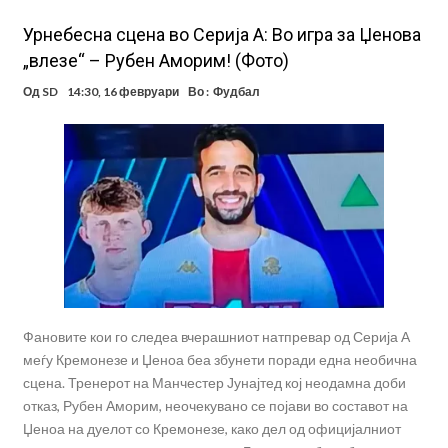
Урнебесна сцена во Серија А: Во игра за Џенова
„влезе“ – Рубен Аморим! (Фото)
Од
SD
14:30, 16 февруари
Во :
Фудбал
Фановите кои го следеа вчерашниот натпревар од Серија А
меѓу Кремонезе и Џеноа беа збунети поради една необична
сцена. Тренерот на Манчестер Јунајтед кој неодамна доби
отказ, Рубен Аморим, неочекувано се појави во составот на
Џеноа на дуелот со Кремонезе, како дел од официјалниот