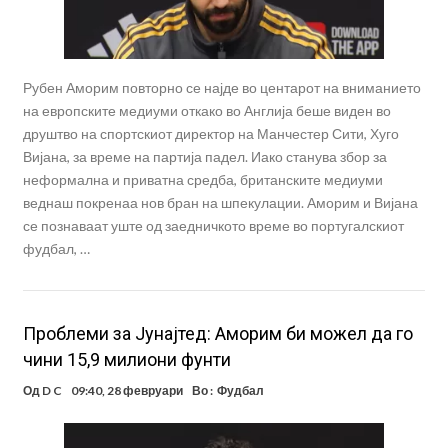
Рубен Аморим повторно се најде во центарот на вниманието
на европските медиуми откако во Англија беше виден во
друштво на спортскиот директор на Манчестер Сити, Хуго
Вијана, за време на партија падел. Иако станува збор за
неформална и приватна средба, британските медиуми
веднаш покренаа нов бран на шпекулации. Аморим и Вијана
се познаваат уште од заедничкото време во португалскиот
фудбал, …
Проблеми за Јунајтед: Аморим би можел да го
чини 15,9 милиони фунти
Од
D C
09:40, 28 февруари
Во :
Фудбал