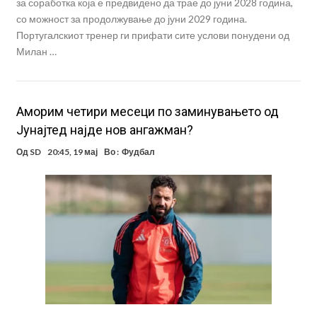
за соработка која е предвидено да трае до јуни 2028 година,
со можност за продолжување до јуни 2029 година.
Португалскиот тренер ги прифати сите услови понудени од
Милан …
Аморим четири месеци по заминувањето од
Јунајтед најде нов ангажман?
Од
SD
20:45, 19 мај
Во :
Фудбал