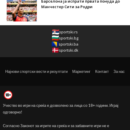
Барселона ја испрати првата понуда до
Манчестер Сити за Родри
sportski.rs
sportski.bg
sportski.ba
sportski.dk
Најнови спортски вести и резултати
Маркетинг
Контакт
За нас
Учество во игри на среќа е дозволено за лица со 18+ години. Играј
одговорно!
Согласно Законот за игрите на среќа и за забавните игри не е