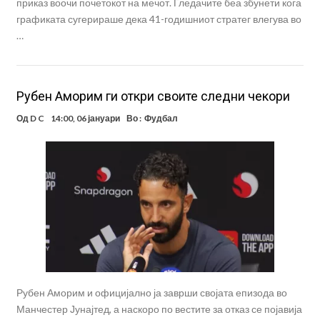
приказ воочи почетокот на мечот. Гледачите беа збунети кога
графиката сугерираше дека 41-годишниот стратег влегува во
…
Рубен Аморим ги откри своите следни чекори
Од
D C
14:00, 06 јануари
Во :
Фудбал
Рубен Аморим и официјално ја заврши својата епизода во
Манчестер Јунајтед, а наскоро по вестите за отказ се појавија