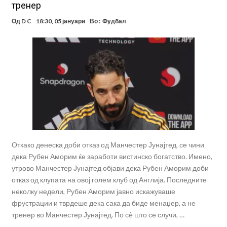
тренер
Од
D C
18:30, 05 јануари
Во :
Фудбал
Откако денеска доби отказ од Манчестер Јунајтед, се чини
дека Рубен Аморим ќе заработи вистинско богатство. Имено,
утрово Манчестер Јунајтед објави дека Рубен Аморим доби
отказ од клупата на овој голем клуб од Англија. Последните
неколку недели, Рубен Аморим јавно искажуваше
фрустрации и тврдеше дека сака да биде менаџер, а не
тренер во Манчестер Јунајтед. По сè што се случи, …