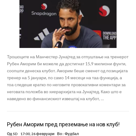
Трошоците на Манчестер Јунајтед за отпуштање на тренерот
Рубен Аморим би можеле да достигнат 15,9 милиони фунти,
соопшти денеска клубот. Аморим беше сменет од позицијата
тренер на 5 јануари, по само 14 месеци на таа функција, а
тоа следеше кратко по неговите провокативни коментари за
неговата положба во хиерархијата на Јунајтед. Како што е
наведено во финансискиот извештај на клубот, …
Рубен Аморим пред преземање на нов клуб!
Од
SD
17:00, 26 февруари
Во :
Фудбал