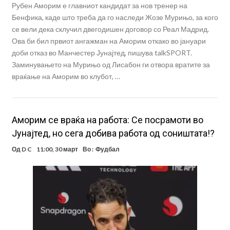
Рубен Аморим е главниот кандидат за нов тренер на
Бенфика, каде што треба да го наследи Жозе Мурињо, за кого
се вели дека склучил двегодишен договор со Реал Мадрид.
Ова би бил првиот ангажман на Аморим откако во јануари
доби отказ во Манчестер Јунајтед, пишува talkSPORT.
Заминувањето на Мурињо од Лисабон ги отвора вратите за
враќање на Аморим во клубот, …
Аморим се враќа на работа: Се посрамоти во
Јунајтед, но сега добива работа од соништата!?
Од
D C
11:00, 30 март
Во :
Фудбал