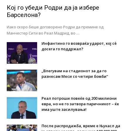
Кој го убеди Родри да ја избере
Барселона?
Иако скоро беше договорено Родри да премине од
Манчестер Сити во Реал Мадрид, во …
Инфантино го возвраќа ударот, кој сè
досега го поддржал?
„Влегувам на стадионот за да го
разнесам Меси со четири бомби“
Реал потроши повеќе од 200 милиони
евра, но не го затвора паричникот – ќе
има уште засилувања!
После распродажба, време е Њукасл да