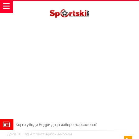
Инфантино го возвраќа ударот, кој сè досега го поддржал?
Дома
Tag Archives: Рубен Аморим
„Влегувам на стадионот за да го разнесам Меси со четири бомби“