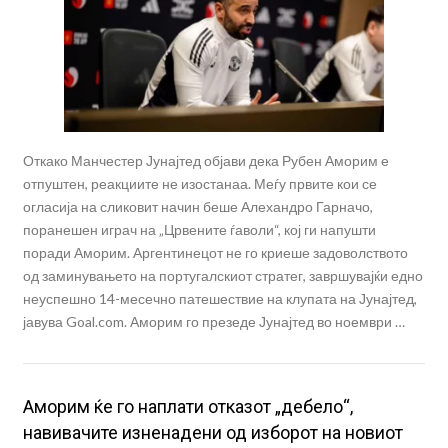
Откако Манчестер Јунајтед објави дека Рубен Аморим е
отпуштен, реакциите не изостанаа. Меѓу првите кои се
огласија на сликовит начин беше Алехандро Гарначо,
поранешен играч на „Црвените ѓаволи“, кој ги напушти
поради Аморим. Аргентинецот не го криеше задоволството
од заминувањето на португалскиот стратег, завршувајќи едно
неуспешно 14-месечно патешествие на клупата на Јунајтед,
јавува Goal.com. Аморим го презеде Јунајтед во ноември …
Аморим ќе го наплати отказот „дебело“,
навивачите изненадени од изборот на новиот