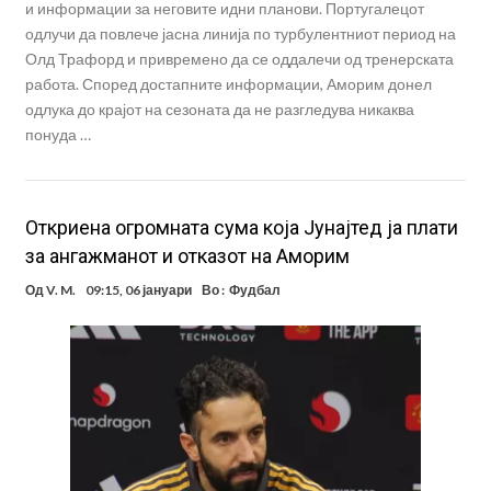
и информации за неговите идни планови. Португалецот
одлучи да повлече јасна линија по турбулентниот период на
Олд Трафорд и привремено да се оддалечи од тренерската
работа. Според достапните информации, Аморим донел
одлука до крајот на сезоната да не разгледува никаква
понуда …
Откриена огромната сума која Јунајтед ја плати
за ангажманот и отказот на Аморим
Од
V. M.
09:15, 06 јануари
Во :
Фудбал