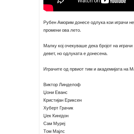
Рубен Аморим донесе одлука кои играчи не 
промени ова лето.
Малку кој очекуваше дека бројот на играчи
девет, но одлуката е донесена.
Играчите од првиот тим и академијата на М
Виктор Линдeлoф
Џони Еванс
Кристијан Ериксен
Хуберт Грачик
Џек Кингдон
Сам Муреј
Tом Мајлс