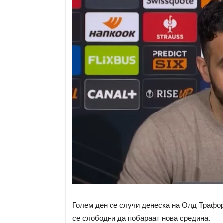
Голем ден се случи денеска на Олд Трафор
се слободни да побараат нова средина.