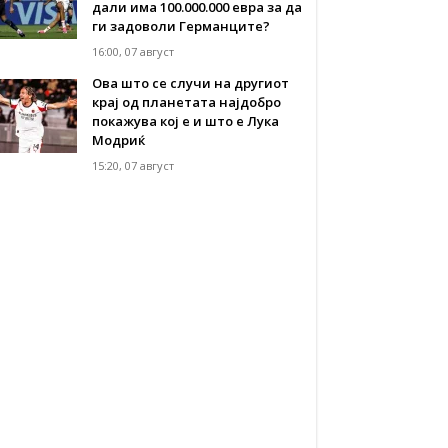
дали има 100.000.000 евра за да
ги задоволи Германците?
16:00, 07 август
Ова што се случи на другиот
крај од планетата најдобро
покажува кој е и што е Лука
Модриќ
15:20, 07 август