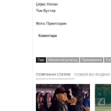
Џејмс Нолан
Том Вустер
Фото: Принтскрин
Коментари
Tags
Манчестер јунајтед
Премиерлига
Ру
ПОВРЗАНИ СТАТИИ
ПОВЕЌЕ ВО ФУДБАЛ