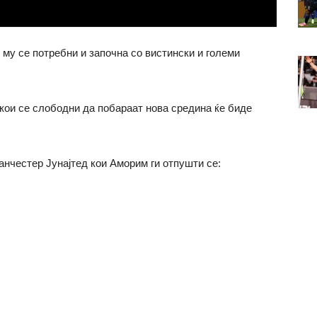
му се потребни и започна со вистински и големи
 кои се слободни да побараат нова средина ќе биде
анчестер Јунајтед кои Аморим ги отпушти се: