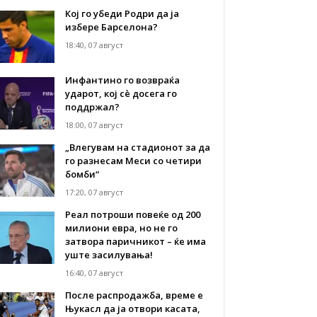
Кој го убеди Родри да ја
избере Барселона?
18:40, 07 август
Инфантино го возвраќа
ударот, кој сè досега го
поддржал?
18:00, 07 август
„Влегувам на стадионот за да
го разнесам Меси со четири
бомби“
17:20, 07 август
Реал потроши повеќе од 200
милиони евра, но не го
затвора паричникот – ќе има
уште засилувања!
16:40, 07 август
После распродажба, време е
Њукасл да ја отвори касата,