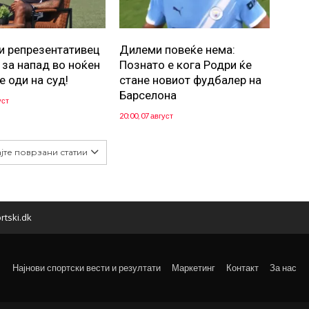
и репрезентативец
Дилеми повеќе нема:
 за напад во ноќен
Познато е кога Родри ќе
е оди на суд!
стане новиот фудбалер на
Барселона
уст
20:00, 07 август
јте поврзани статии
rtski.dk
Најнови спортски вести и резултати
Маркетинг
Контакт
За нас