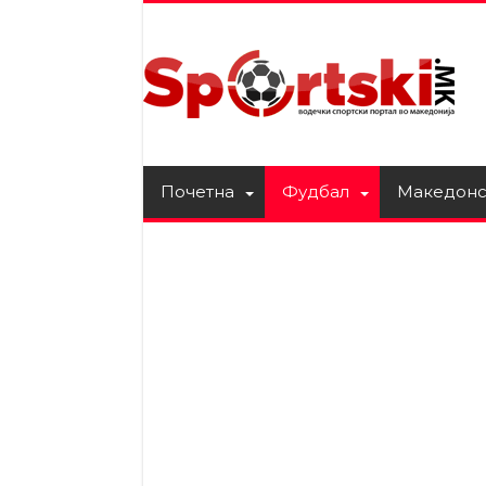
Почетна
Фудбал
Македонс