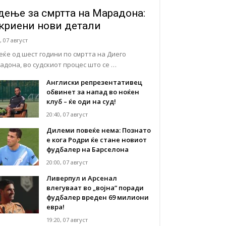
дење за смртта на Марадона:
криени нови детали
, 07 август
еќе од шест години по смртта на Диего
адона, во судскиот процес што се …
Англиски репрезентативец
обвинет за напад во ноќен
клуб – ќе оди на суд!
20:40, 07 август
Дилеми повеќе нема: Познато
е кога Родри ќе стане новиот
фудбалер на Барселона
20:00, 07 август
Ливерпул и Арсенал
влегуваат во „војна“ поради
фудбалер вреден 69 милиони
евра!
19:20, 07 август