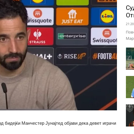
Су
От
21:20
Пов
Мар
д бидејќи Манчестер Јунајтед објави дека девет играчи