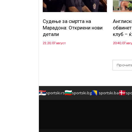
Судење за смртта на
Англиск
Марадона: Откриени нови
обвинет
детали
клуб – ќ
21:20, 07 август
20:40, 07 авг
Прочита
sportski.rs
sportski.bg
sportski.ba
spo