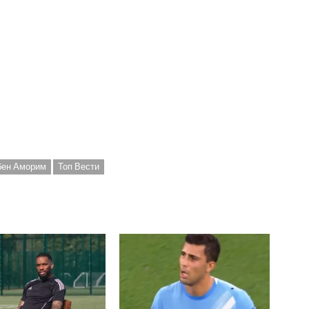
бен Аморим
Топ Вести