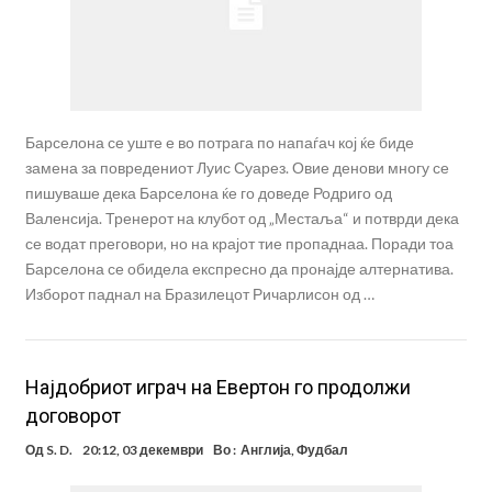
Барселона се уште е во потрага по напаѓач кој ќе биде
замена за повредениот Луис Суарез. Овие денови многу се
пишуваше дека Барселона ќе го доведе Родриго од
Валенсија. Тренерот на клубот од „Местаља“ и потврди дека
се водат преговори, но на крајот тие пропаднаа. Поради тоа
Барселона се обидела експресно да пронајде алтернатива.
Изборот паднал на Бразилецот Ричарлисон од …
Најдобриот играч на Евертон го продолжи
договорот
Од
S. D.
20:12, 03 декември
Во :
Англија
,
Фудбал