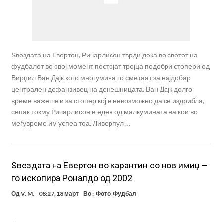
Ѕвездата на Евертон, Ричарлисон тврди дека во светот на
фудбалот во овој момент постојат тројца подобри стопери од
Вирџил Ван Дајк кого многумина го сметаат за најдобар
централен дефанзивец на денешницата. Ван Дајк долго
време важеше и за стопер кој е невозможно да се издрибла,
сепак токму Ричарлисон е еден од малкумината на кои во
меѓувреме им успеа тоа. Ливерпул …
Ѕвездата на Евертон во карантин со нов имиџ –
го ископира Роналдо од 2002
Од
V. M.
08:27, 18 март
Во :
Фото
,
Фудбал