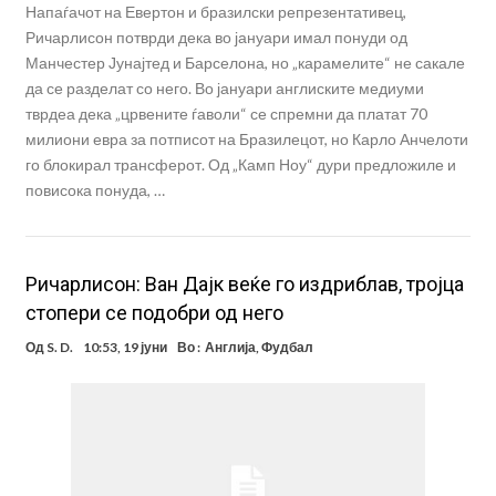
Напаѓачот на Евертон и бразилски репрезентативец,
Ричарлисон потврди дека во јануари имал понуди од
Манчестер Јунајтед и Барселона, но „карамелите“ не сакале
да се разделат со него. Во јануари англиските медиуми
тврдеа дека „црвените ѓаволи“ се спремни да платат 70
милиони евра за потписот на Бразилецот, но Карло Анчелоти
го блокирал трансферот. Од „Камп Ноу“ дури предложиле и
повисока понуда, …
Ричарлисон: Ван Дајк веќе го издриблав, тројца
стопери се подобри од него
Од
S. D.
10:53, 19 јуни
Во :
Англија
,
Фудбал