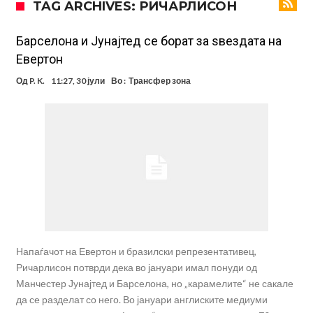
TAG ARCHIVES: РИЧАРЛИСОН
шестмина (Видео)
Маркус Рашфорд повторно со Манчестер Јунајтед. Не е
заинтересиран за трансфер во Турција и Саудиска Арабија
Дарвин Нуњез на прагот на трансфер во Трабзонспор
Барселона и Јунајтед се борат за ѕвездата на
Евертон
Тикет на денот (понеделник, 10.08.2026)
Од
P. K.
11:27, 30 јули
Во :
Трансфер зона
Феран Торес се поблиску до трансфер во ПСЖ
Даниел Малдини повторно го смени клубот во Серија “А”
Аморим донесе одлука: Милан ќе го крати составот
Вирално видео од Уругвај: Топка предизвика сообраќајна несреќа
Напаѓачот на Евертон и бразилски репрезентативец,
Ричарлисон потврди дека во јануари имал понуди од
Манчестер Јунајтед и Барселона, но „карамелите“ не сакале
да се разделат со него. Во јануари англиските медиуми