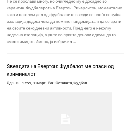
Не се прослави многу, но очигледно му е досадно во
карантин. Фудбалерот на Евертон, Ричарлисон, моментално
како и поголем дел од фудбалските ѕвезди се наоѓа во куќна
изолација додека чека да помине пандемијата и да се врати
на своите секојдневни активности. Пред него е неколку
неделна изолација, а уште во првите денови одлучи да го
смени имиџот. Имено, ја избричил …
Ѕвездата на Евертон: Фудбалот ме спаси од
криминалот
Од
S. D.
17:59, 03 март
Во :
Останато
,
Фудбал