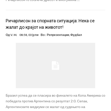
Ричарлисон за спорната ситуација: Нека се
жалат до крајот на животот!
Од
V. M.
08:58, 03 јули
Во :
Репрезентации
,
Фудбал
Бразил успеа да се пласира во финалето на Копа Америка со
победата против Аргентина со резултат 2:0. Сепак,
Аргентинските медиуми се жалат од судењето на