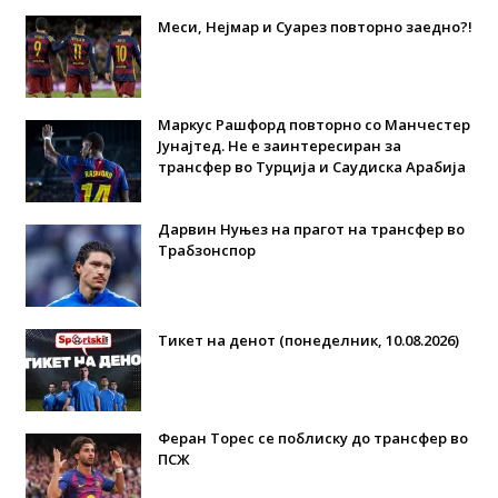
Меси, Нејмар и Суарез повторно заедно?!
Маркус Рашфорд повторно со Манчестер
Јунајтед. Не е заинтересиран за
трансфер во Турција и Саудиска Арабија
Дарвин Нуњез на прагот на трансфер во
Трабзонспор
Тикет на денот (понеделник, 10.08.2026)
Феран Торес се поблиску до трансфер во
ПСЖ