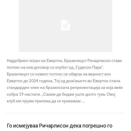
Најдобриот играч на Евертон, Бразилецот Ричарлисон стави
потпис на нов договор со клубот од „Гудисон Парк“.
Бразилецот со новиот потпис се обврза на верност кон
Евертон до 2024 година. Тој од доаѓањето во Евертон стана
стандарден член на бразилската репрезентација за која веќе
собра 19 настапи. „Сакам да бидам уште долго тука. Овој
клуб ми пружи прилика да ги прикажам …
Го исмејуваа Ричарлисон дека погрешно го