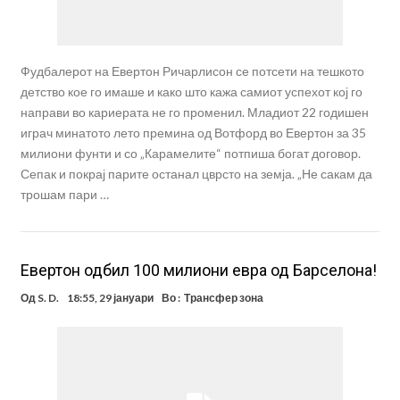
Фудбалерот на Евертон Ричарлисон се потсети на тешкото
детство кое го имаше и како што кажа самиот успехот кој го
направи во кариерата не го променил. Младиот 22 годишен
играч минатото лето премина од Вотфорд во Евертон за 35
милиони фунти и со „Карамелите“ потпиша богат договор.
Сепак и покрај парите останал цврсто на земја. „Не сакам да
трошам пари …
Евертон одбил 100 милиони евра од Барселона!
Од
S. D.
18:55, 29 јануари
Во :
Трансфер зона