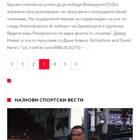
Бразил синоќа не успеа да ја победи Венецуела (0:0) и
играчите беа разочарани, но пред мечот ситуацијата беше
поинаква. На социјалните мрежи се појави видео на кое се
гледа Атмосферата во таборот на Бразилците е одлична.
Видете како Ричарлисон со една финта го „понижи“ Давид
Нерес и тоа го прослави со Дани Алвеш. Richarlison and David
Neres ? pic.twitter.com/WBlcfGKZP0 — …
1
2
3
4
5
НАЈНОВИ СПОРТСКИ ВЕСТИ