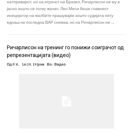
натпреварот, но на играчот на Бразил, Ричарлисон не му е
јасно зошто се толку жалат. Лео Меси беше главниот
иницијатор на жалбите прашувајќи зошто судијата ниту
еднаш не погледна ВАР снимка, но на Ричарлисон не …
Ричарлисон на тренинг го понижи соиграчот од
репрезентацијата (видео)
Од
P. K.
16:19, 19 јуни
Во :
Видео