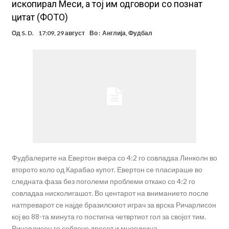
ископирал Меси, а тој им одговори со познат
цитат (ФОТО)
Од
S. D.
17:09, 29 август
Во :
Англија
,
Фудбал
Фудбалерите на Евертон вчера со 4:2 го совладаа Линколн во
второто коло од Карабао купот. Евертон се пласираше во
следната фаза без поголеми проблеми откако со 4:2 го
совладаа нисколигашот. Во центарот на вниманието после
натпреварот се најде бразилскиот играч за врска Ричарлисон
кој во 88-та минута го постигна четвртиот гол за својот тим.
Ричарлисон го соблече дресот и многумина …