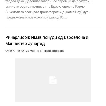
тврдеа дека „црвените ѓаволи“ се спремни да платат 70
милиони евра за потписот на Бразилецот, но Карло
Анчелоти го блокирал трансферот. Од „Камп Ноу“ дури
предложиле и повисока понуда, од 85 …
Ричарлисон: Имав понуди од Барселона и
Манчестер Јунајтед
Од
P. K.
15:04, 23 јуни
Во :
Трансфер зона