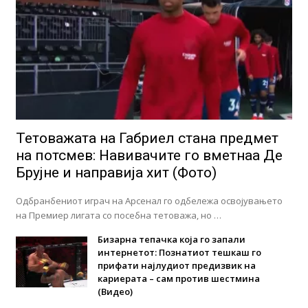
Тетоважата на Габриел стана предмет
на потсмев: Навивачите го вметнаа Де
Брујне и направија хит (Фото)
Одбранбениот играч на Арсенал го одбележа освојувањето
на Премиер лигата со посебна тетоважа, но …
Бизарна тепачка која го запали
интернетот: Познатиот тешкаш го
прифати најлудиот предизвик на
кариерата – сам против шестмина
(Видео)