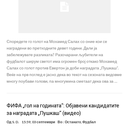
Споредете го голот на Мохамед Салах со оние кои се
наградени во претходните девет години. Дали ја
забележувате разликата? Разочарани љубители на
фудбалот ширум светот има огромен број откако Мохамед
Салах со голот против Евертон ја доби наградата „Пушкаш“.
Веќе на прв поглед е јасно дека во текот на сезоната видовме
многу поубави голови, па многумина сметаат дека ова за …
ФИФА „гол на годината“: Објавени кандидатите
за наградата „Пушкаш“ (видео)
Од
S. D.
15:59, 03 септември
Во :
Останато
,
Фудбал