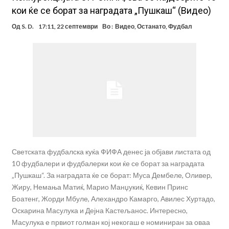
кои ќе се борат за наградата „Пушкаш“ (Видео)
Од
S. D.
17:11, 22 септември
Во :
Видео
,
Останато
,
Фудбал
Светската фудбалска куќа ФИФА денес ја објави листата од
10 фудбалери и фудбалерки кои ќе се борат за наградата
„Пушкаш“. За наградата ќе се борат: Муса Дембеле, Оливер,
Жиру, Немања Матиќ, Марио Манџукиќ, Кевин Принс
Боатенг, Жорди Мбуле, Алехандро Камарго, Авилес Хуртадо,
Оскарина Масулука и Дејна Кастељанос. Интересно,
Масулука е првиот голман кој некогаш е номиниран за оваа