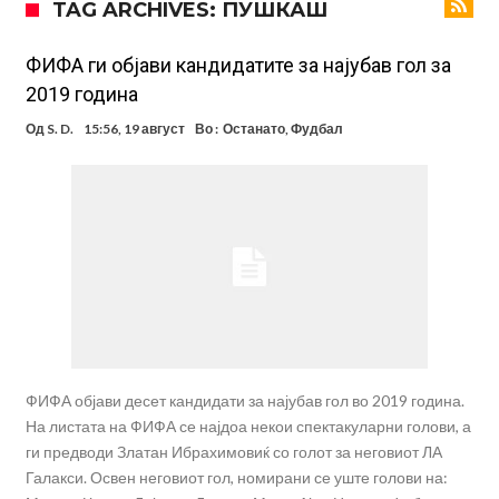
TAG ARCHIVES: ПУШКАШ
ан Бредли Баркола?
Го победи Ѓоковиќ откако губеше со 0-2 на Ролан Гарос, а сега
даде срамен коментар за него
Реал Мадрид го собори клупскиот рекорд: Мурињо добива
ФИФА ги објави кандидатите за најубав гол за
2019 година
засилување за 140 милиони евра!
Милан ја доби првата понуда за Леао
Од
S. D.
15:56, 19 август
Во :
Останато
,
Фудбал
Италијански петтолигаш добива неверојатен стадион од 62
милиони евра? (Видео)
Голем удар за Барселона: Херојот на финалето на Светското
првенство сака да замине
Фотографија од авион ги воодушеви навивачите на Реал:
Стигнува во Мадрид за потпис на договор
Потресни сцени на погребот на УФЦ-борец: Шпалир, музика и
аплауз кој ги расплака сите (Видео)
(ВИДЕО) Голема трагедија: Гром усмрти фудбалери, а уште 12 се
повредени
ФИФА објави десет кандидати за најубав гол во 2019 година.
На листата на ФИФА се најдоа некои спектакуларни голови, а
ги предводи Златан Ибрахимовиќ со голот за неговиот ЛА
Галакси. Освен неговиот гол, номирани се уште голови на: