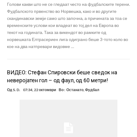
Голови какви што не се гледаат често на фудбалските терени.
Фудбалското првенство во Норвешка, како и во другите
скандинавски земји само што започна, а причината за тоа се
временските услови кои владеат во тој дел на Европа во
текот на годината. Така за викендот во рамките од
норвешката Елтрасериен лига одиграно беше 3-тото коло во
кое на два натпревари видовме …
ВИДЕО: Стефан Спировски беше сведок на
неверојатен гол – од фаул, од 60 метри!
Од
S. D.
07:34, 22 октомври
Во :
Останато
,
Фудбал