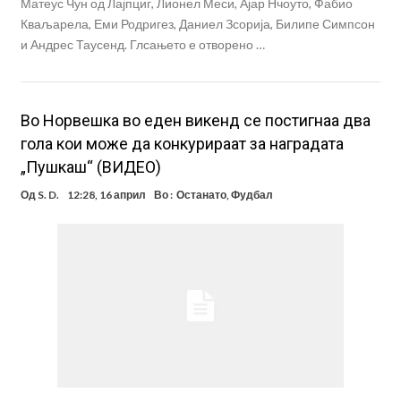
Матеус Чун од Лајпциг, Лионел Меси, Ајар Нчоуто, Фабио
Кваљарела, Еми Родригез, Даниел Зсорија, Билипе Симпсон
и Андрес Таусенд. Глсањето е отворено …
Во Норвешка во еден викенд се постигнаа два
гола кои може да конкурираат за наградата
„Пушкаш“ (ВИДЕО)
Од
S. D.
12:28, 16 април
Во :
Останато
,
Фудбал