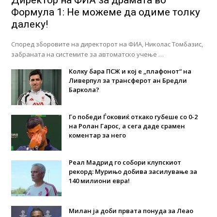
Директор на ФИА за драмата во
Формула 1: Не можеме да одиме толку
далеку!
Според зборовите на директорот на ФИА, Николас Томбазис,
забраната на системите за автоматско учење …
Колку бара ПСЖ и кој е „плафонот“ на
Ливерпул за трансферот ан Бредли
Баркола?
Го победи Ѓоковиќ откако губеше со 0-2
на Ролан Гарос, а сега даде срамен
коментар за него
Реал Мадрид го собори клупскиот
рекорд: Мурињо добива засилување за
140 милиони евра!
Милан ја доби првата понуда за Леао