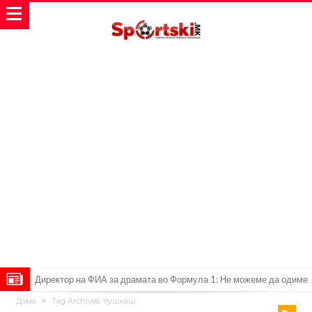
Директор на ФИА за драмата во Формула 1: Не можеме да одиме
Дома
Tag Archives: пушкаш
толку далеку!
Колку бара ПСЖ и кој е „плафонот“ на Ливерпул за трансферот