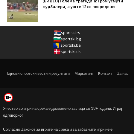
(ВИДЕО) Голема трагедија: Гром усмрти
фудбалери, а уште 12 се повредени
sportski.rs
sportski.bg
sportski.ba
sportski.dk
Најнови спортски вести и резултати
Маркетинг
Контакт
За нас
Учество во игри на среќа е дозволено за лица со 18+ години. Играј
одговорно!
Согласно Законот за игрите на среќа и за забавните игри не е