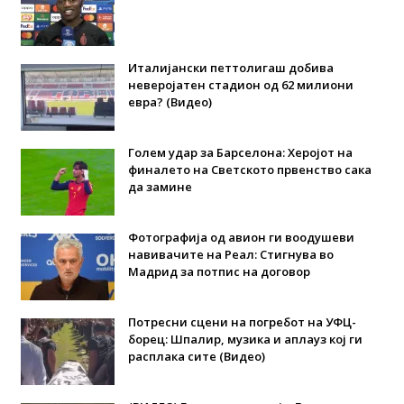
Италијански петтолигаш добива
неверојатен стадион од 62 милиони
евра? (Видео)
Голем удар за Барселона: Херојот на
финалето на Светското првенство сака
да замине
Фотографија од авион ги воодушеви
навивачите на Реал: Стигнува во
Мадрид за потпис на договор
Потресни сцени на погребот на УФЦ-
борец: Шпалир, музика и аплауз кој ги
расплака сите (Видео)