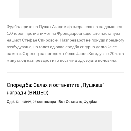
Фудбалерите на Пушак Академија вчера славеа на домашен
1:0 терен против тимот на Френцварош каде што настапува
нашиот Стефан Спировски. Натпреварот не понуди премногу
возбудувања, но голот од оваа средба сигурно долго ќе се
памети. Стрелец на погодокот беше Јанос Хегедус во 20-тата
минута од натпреварот и го постигна од својата половина.
Споредба: Салах и останатите „Пушкаш“
награди (ВИДЕО)
Од
S. D.
18:49, 25 септември
Во :
Останато
,
Фудбал