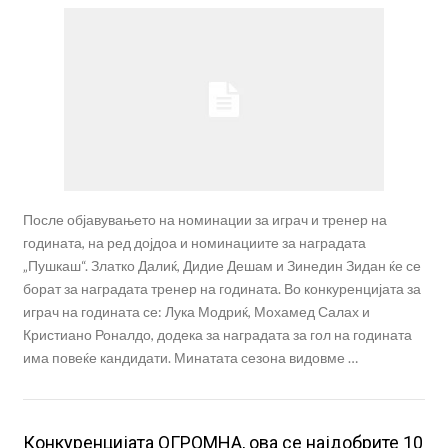
После објавувањето на номинации за играч и тренер на
годината, на ред дојдоа и номинациите за наградата
„Пушкаш“. Златко Далиќ, Дидие Дешам и Зинедин Зидан ќе се
борат за наградата тренер на годината. Во конкуренцијата за
играч на годината се: Лука Модриќ, Мохамед Салах и
Кристиано Роналдо, додека за наградата за гол на годината
има повеќе кандидати. Минатата сезона видовме …
Конкуренцијата ОГРОМНА, ова се најдобрите 10