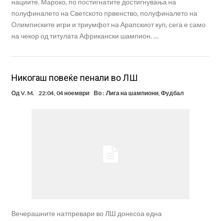
нациите. Мароко, по постигнатите достигнувања на
полуфиналето на Светското првенство, полуфиналето на
Олимписките игри и триумфот на Арапскиот куп, сега е само
на чекор од титулата Африкански шампион. …
Никогаш повеќе пенали во ЛШ
Од
V. M.
22:04, 04 ноември
Во :
Лига на шампиони
,
Фудбал
Вечерашните натпревари во ЛШ донесоа една