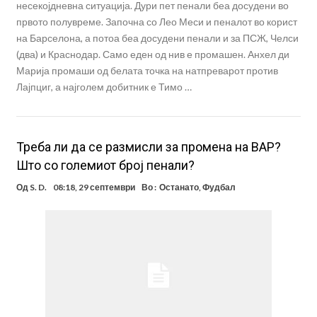
несекојдневна ситуација. Дури пет пенали беа досудени во
првото полувреме. Започна со Лео Меси и пеналот во корист
на Барселона, а потоа беа досудени пенали и за ПСЖ, Челси
(два) и Краснодар. Само еден од нив е промашен. Анхел ди
Марија промаши од белата точка на натпреварот против
Лајпциг, а најголем добитник е Тимо …
Треба ли да се размисли за промена на ВАР?
Што со големиот број пенали?
Од
S. D.
08:18, 29 септември
Во :
Останато
,
Фудбал