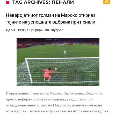
TAG ARCHIVES: ПЕНАЛИ
Стотици навивачи го пречекаа Салах во Истанбул
Арсенал и Њукасл веќе се договорија, Гимарејш заминува
Неверојатниот голман на Мароко открива
тајните на успешната одбрана при пенали
АРСЕНАЛ ГО ЛАДИ ШАМПАЊОТ: Винисиус на праг на Лондон!
Од
SD
19:00, 15 јануари
Во :
Фудбал
Познат е следниот клуб на Душан Влаховиќ!
Решено е: Реал Мадрид го испраќа својот млад талент во Серија
“А”
Лукаку бара нов клуб
Тотенхем започна преговори со Гакпо
Импресивниот голман на Мароко, Јасин Боно, објасни на
прес-конференцијата како практикува одбрани при
изведување пенали, што на Мароко му донесе уште еден
голем успех – пласман во финалето на Африканскиот куп на