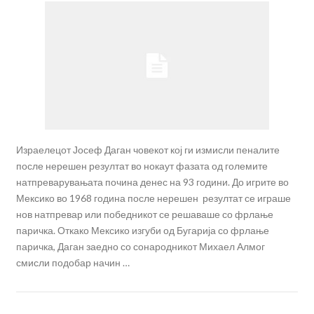
Израелецот Јосеф Даган човекот кој ги измисли пеналите
после нерешен резултат во нокаут фазата од големите
натпреварувањата почина денес на 93 години. До игрите во
Мексико во 1968 година после нерешен резултат се играше
нов натпревар или победникот се решаваше со фрлање
паричка. Откако Мексико изгуби од Бугарија со фрлање
паричка, Даган заедно со сонародникот Михаел Алмог
смисли подобар начин …