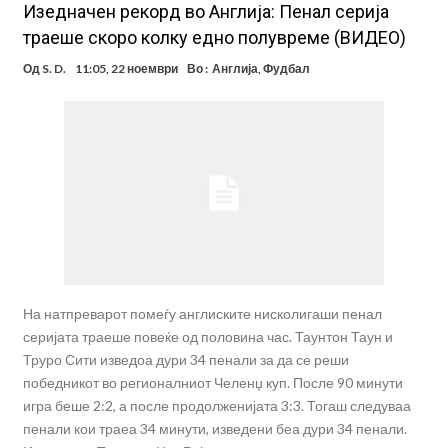
Изедначен рекорд во Англија: Пенал серија
траеше скоро колку едно полувреме (ВИДЕО)
Од
S. D.
11:05, 22 ноември
Во :
Англија
,
Фудбал
На натпреварот помеѓу англиските нисколигаши пенал
серијата траеше повеќе од половина час. Таунтон Таун и
Труро Сити изведоа дури 34 пенали за да се реши
победникот во регионалниот Челенџ куп. После 90 минути
игра беше 2:2, а после продолженијата 3:3. Тогаш следуваа
пенали кои траеа 34 минути, изведени беа дури 34 пенали.