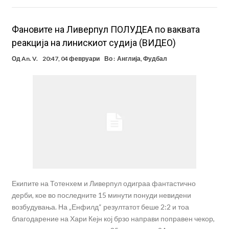
Фановите на Ливерпул ПОЛУДЕА по ваквата
реакција на линискиот судија (ВИДЕО)
Од
An. V.
20:47, 04 февруари
Во :
Англија
,
Фудбал
Екипите на Тотенхем и Ливерпул одиграа фантастично
дерби, кое во последните 15 минути понуди невидени
возбудувања. На „Енфилд“ резултатот беше 2:2 и тоа
благодарение на Хари Кејн кој брзо направи поправен чекор,