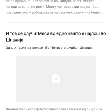
па по промашениот пенал во 85. минута, во 94. минута
погоди за конечно реми. Многу контроверзии овојпат беа
поврзани околу арбитражата на овој меч, а меѓу нив беше …
И тоа се случи: Меси во едно нешто е најлош во
Шпанија
Од
S. D.
10:45, 18 јануари
Во :
Топ вести
,
Фудбал
,
Шпанија
Лионел Меси игра фантастично оваа сезона и тој сигурно е