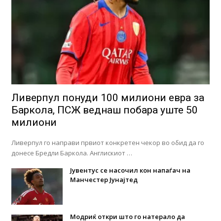
Ливерпул понуди 100 милиони евра за
Баркола, ПСЖ веднаш побара уште 50
милиони
Ливерпул го направи првиот конкретен чекор во обид да го
донесе Бредли Баркола. Англискиот …
Јувентус се насочил кон напаѓач на
Манчестер Јунајтед
Модриќ откри што го натерало да