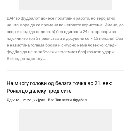
ВАР во фудбалот донесе позитивни работи, но веројатно
нешто мора да се промени во неговото користење. Имено, до
овој викенд (до неделата) беа одиграни 24 натпревари во
најсилните топ 5 првенства и и досудени се – 15 пенали! Ова
е навистина голема бројка и сигурно нема човек кој следи
фудбал да не го забележи зголемиот број казнети удари.
Викендов најмногу …
Најмногу голови од белата точка во 21. век:
Роналдо далеку пред сите
Од
V. M.
21:51, 27 јули
Во :
Топ вести
,
Фудбал