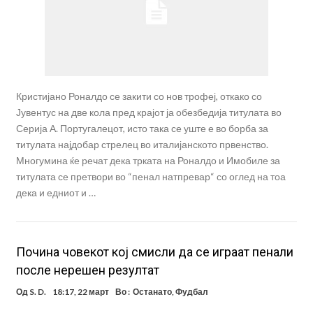
Кристијано Роналдо се закити со нов трофеј, откако со
Јувентус на две кола пред крајот ја обезбедија титулата во
Серија А. Португалецот, исто така се уште е во борба за
титулата најдобар стрелец во италијанското првенство.
Многумина ќе речат дека трката на Роналдо и Имобиле за
титулата се претвори во “пенал натпревар“ со оглед на тоа
дека и едниот и …
Почина човекот кој смисли да се играат пенали
после нерешен резултат
Од
S. D.
18:17, 22 март
Во :
Останато
,
Фудбал