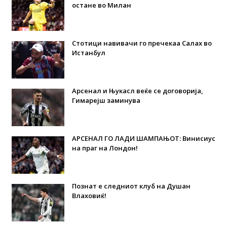
остане во Милан
Стотици навивачи го пречекаа Салах во
Истанбул
Арсенал и Њукасл веќе се договорија,
Гимарејш заминува
АРСЕНАЛ ГО ЛАДИ ШАМПАЊОТ: Винисиус
на праг на Лондон!
Познат е следниот клуб на Душан
Влаховиќ!