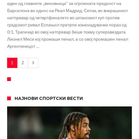
еден од главните „виновници“ за огромната предност на
Барселона во однос на Реал Мадрид. Сепак, во вчерашниот
натпревар од четвртфиналето во шпанскиот куп против
градскиот ривал Еспањол претрпе изненадувачки пораз од
0:1. Трагичар во овој натпревар беше токму суперѕвездата
Лионел Меси кој промаши пенал, а со овој промашен пенал
Аргентинецот …
1
2
НАЈНОВИ СПОРТСКИ ВЕСТИ