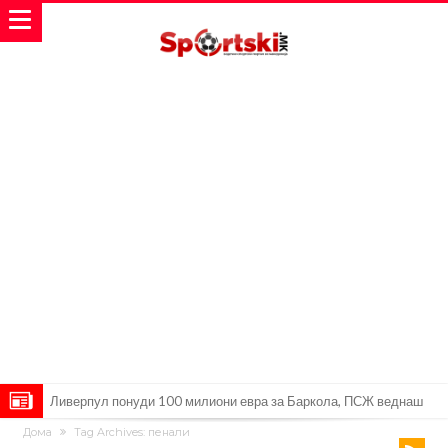
Јувентус се насочил кон напаѓач на Манчестер Јунајтед
Дома
Tag Archives: пенали
Модриќ откри што го натерало да остане во Милан