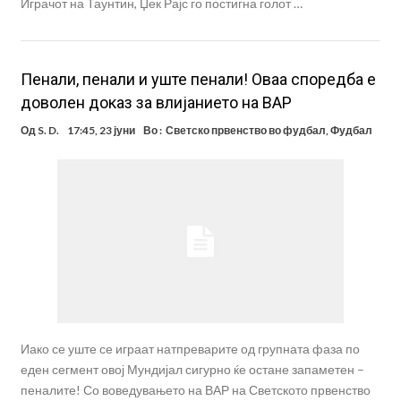
Играчот на Таунтин, Џек Рајс го постигна голот …
Пенали, пенали и уште пенали! Оваа споредба е
доволен доказ за влијанието на ВАР
Од
S. D.
17:45, 23 јуни
Во :
Светско првенство во фудбал
,
Фудбал
Иако се уште се играат натпреварите од групната фаза по
еден сегмент овој Мундијал сигурно ќе остане запаметен –
пеналите! Со воведувањето на ВАР на Светското првенство