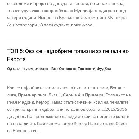
се зголеми и бројот на досудени пенали, но сепак и покрај
тоа зачудувачка е споредбата со Мундиајлот одигран пред
четири години. Имено, во Бразил на комплетниот Мундијал,
64 натпревари 13 пати судиите покажуваа …
ТОП 5: Ова се најдобрите голмани за пенали во
Европа
Од
S. D.
17:24, 01 март
Во :
Останато
,
Топ вести
,
Фудбал
Кои се најдобрите голмани во најсилните пет лиги, Бундес
лига, Премиер лига, Лига 1, Серија А и Примера. Голманот на
Реал Мадрид, Кејлор Навас статистички е „крал на пеналите“
со три четвртини одбранети пенали од сезоната 2015/2016
до денес. Во продолжение да видиме кои се неговите колеги
на оваа листа. Веќе споменавме Кејлор Навас е најдобриот
во Европа, а со …