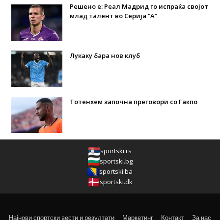
Решено е: Реал Мадрид го испраќа својот
млад талент во Серија “А”
Лукаку бара нов клуб
Тотенхем започна преговори со Гакпо
sportski.rs
sportski.bg
sportski.ba
sportski.dk
Најнови спортски вести и резултати
Маркетинг
Контакт
За нас