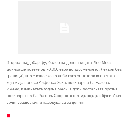
Вториот најдобар фудбалер на денешницата, Лео Меси
донираше повеќе од 70.000 евра во здружението „Лекари без
граници“, што е износ кој го доби како оштета за клеветата
која му ја нанесе Алфонсо Усиа, новинар на Ла Разона.
Имено, изминатата година Меси ја доби постапката против
новинарот на Ла Разона. Спорната статија која ја објави Усиа
сочинуваше лажни наведувања за допинг …