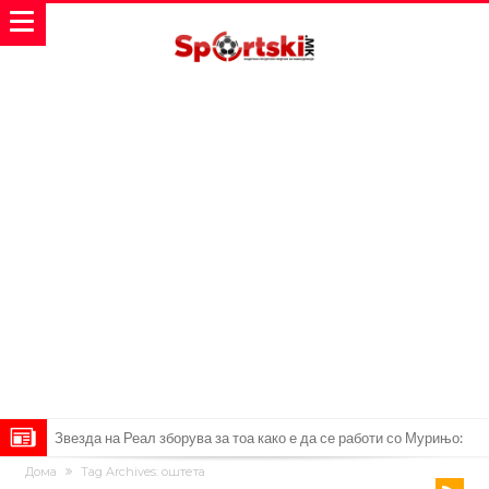
Звезда на Реал зборува за тоа како е да се работи со Мурињо:
Дома
Tag Archives: оштета
Зборовите одекнаа низ Шпанија
Одењето на Араухо го натера Флик на итен потег, дури и управата