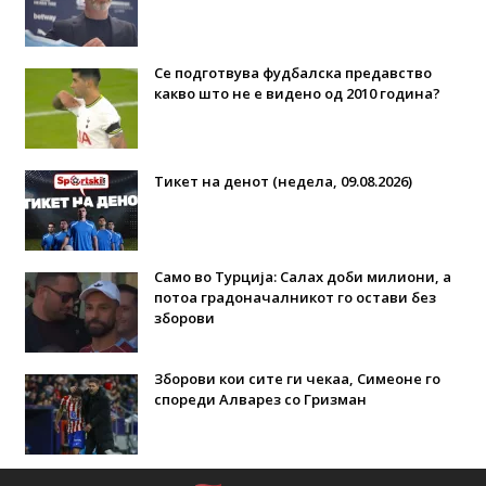
Се подготвува фудбалска предавство
какво што не е видено од 2010 година?
Тикет на денот (недела, 09.08.2026)
Само во Турција: Салах доби милиони, а
потоа градоначалникот го остави без
зборови
Зборови кои сите ги чекаа, Симеоне го
спореди Алварез со Гризман