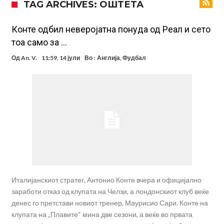
TAG ARCHIVES: ОШТЕТА
на клубот е изненадена
Барселона и Сити без договор за трансфер на Родри
Никој не разбира зошто: Мурињо брутално го понижи
Конте одбил неверојатна понуда од Реал и сето
тоа само за …
Ференцварош по натпреварот
Арсенал и Манчестер Јунајтед сакаат напаѓач од Интер: Цената е
Од
An. V.
11:59, 14 јули
Во :
Англија
,
Фудбал
85 милиони евра
Манчестер Сити за 100 милиони евра ја носи сензацијата од СП
Се подготвува фудбалска предавство какво што не е видено од
2010 година?
Тикет на денот (недела, 09.08.2026)
Само во Турција: Салах доби милиони, а потоа градоначалникот
го остави без зборови
Зборови кои сите ги чекаа, Симеоне го спореди Алварез со
Гризман
Италијанскиот стратег, Антонио Конте вчера и официјално
заработи отказ од клупата на Челзи, а лондонскиот клуб веќе
денес го претстави новиот тренер, Маурисио Сари. Конте на
клупата на „Плавите“ мина две сезони, а веќе во првата