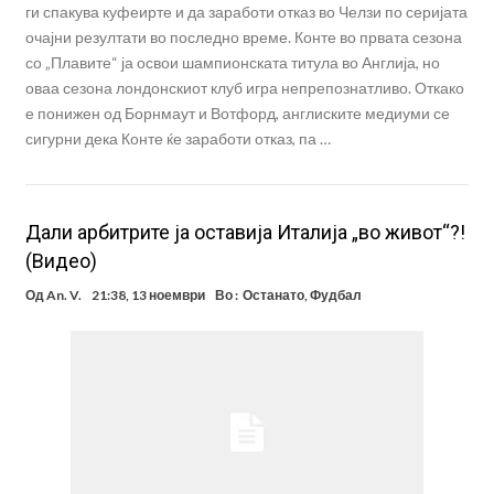
ги спакува куфеирте и да заработи отказ во Челзи по серијата
очајни резултати во последно време. Конте во првата сезона
со „Плавите“ ја освои шампионската титула во Англија, но
оваа сезона лондонскиот клуб игра непрепознатливо. Откако
е понижен од Борнмаут и Вотфорд, англиските медиуми се
сигурни дека Конте ќе заработи отказ, па …
Дали арбитрите ја оставија Италија „во живот“?!
(Видео)
Од
An. V.
21:38, 13 ноември
Во :
Останато
,
Фудбал