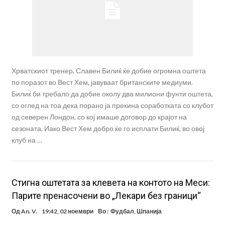
Хрватскиот тренер, Славен Билиќ ќе добие огромна оштета
по поразот во Вест Хем, јавуваат британските медиуми.
Билиќ би требало да добие околу два милиони фунти оштета,
со оглед на тоа дека порано ја прекина соработката со клубот
од северен Лондон, со кој имаше договор до крајот на
сезоната. Иако Вест Хем добро ќе го исплати Билиќ, во овој
клуб на …
Стигна оштетата за клевета на контото на Меси:
Парите пренасочени во „Лекари без граници“
Од
An. V.
19:42, 02 ноември
Во :
Фудбал
,
Шпанија