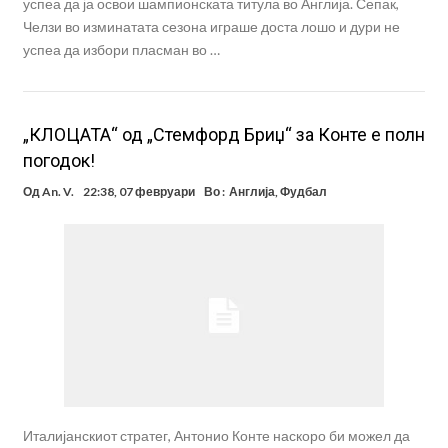
успеа да ја освои шампионската титула во Англија. Сепак,
Челзи во изминатата сезона играше доста лошо и дури не
успеа да избори пласман во …
„КЛОЦАТА“ од „Стемфорд Бриџ“ за Конте е полн
погодок!
Од
An. V.
22:38, 07 февруари
Во :
Англија
,
Фудбал
Италијанскиот стратег, Антонио Конте наскоро би можел да