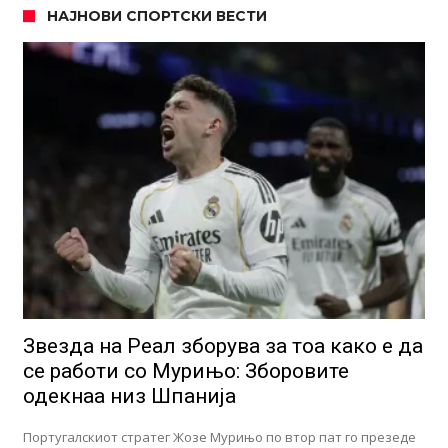
НАЈНОВИ СПОРТСКИ ВЕСТИ
Звезда на Реал зборува за тоа како е да
се работи со Мурињо: Зборовите
одекнаа низ Шпанија
Португалскиот стратег Жозе Мурињо по втор пат го презеде