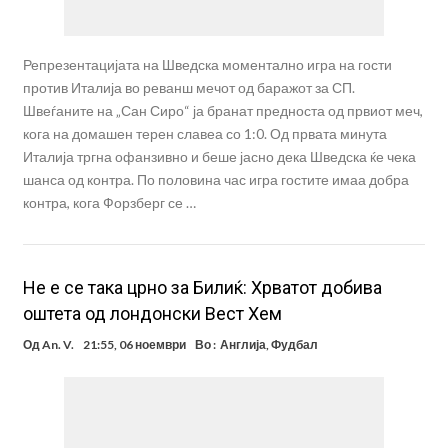
Репрезентацијата на Шведска моментално игра на гости
против Италија во реванш мечот од баражот за СП.
Швеѓаните на „Сан Сиро“ ја бранат предноста од првиот меч,
кога на домашен терен славеа со 1:0. Од првата минута
Италија тргна офанзивно и беше јасно дека Шведска ќе чека
шанса од контра. По половина час игра гостите имаа добра
контра, кога Форзберг се …
Не е се така црно за Билиќ: Хрватот добива
оштета од лондонски Вест Хем
Од
An. V.
21:55, 06 ноември
Во :
Англија
,
Фудбал