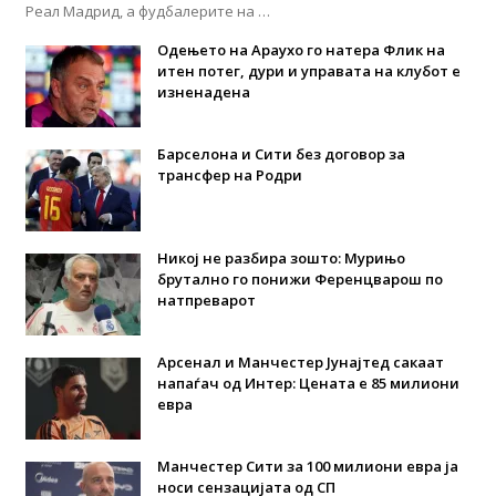
Реал Мадрид, а фудбалерите на …
Одењето на Араухо го натера Флик на
итен потег, дури и управата на клубот е
изненадена
Барселона и Сити без договор за
трансфер на Родри
Никој не разбира зошто: Мурињо
брутално го понижи Ференцварош по
натпреварот
Арсенал и Манчестер Јунајтед сакаат
напаѓач од Интер: Цената е 85 милиони
евра
Манчестер Сити за 100 милиони евра ја
носи сензацијата од СП