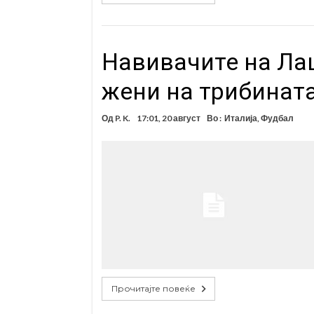
Навивачите на Лац
жени на трибината
Од
P. K.
17:01, 20 август
Во :
Италија
,
Фудбал
Прочитајте повеќе