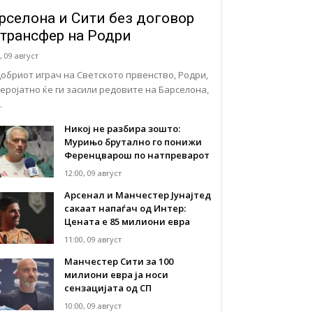
рселона и Сити без договор
 трансфер на Родри
, 09 август
добриот играч на Светското првенство, Родри,
веројатно ќе ги засили редовите на Барселона,
…
Никој не разбира зошто:
Мурињо брутално го понижи
Ференцварош по натпреварот
12:00, 09 август
Арсенал и Манчестер Јунајтед
сакаат напаѓач од Интер:
Цената е 85 милиони евра
11:00, 09 август
Манчестер Сити за 100
милиони евра ја носи
сензацијата од СП
10:00, 09 август