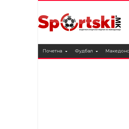
Почетна
Фудбал
Македонс