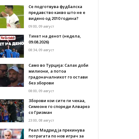
Се подготвува фудбалска
предавство какво што не е
видено од 2010 година?
09:00, 09 август
Тикет на денот (недела,
09.08.2026)
08:34, 09 август
Само во Турција: Салах доби
милиони, а потоа
градоначалникот го остави
без зборови
08:00, 09 август
Зборови кои сите ги чекаа,
Симеоне го спореди Алварез
со Гризман
23:00, 08 август
Реал Мадрид ја прекинува
потрагата по нов играч за