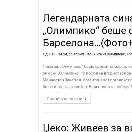
Легендарната сина
„Олимпико“ беше с
Барселона…(Фото
Од
S. D.
14:24, 11 април
Во :
Лига на шампиони
,
То
Некогаш „Олимпико“ беше среќен за Барсело
римски „Олимпико“ го постигна вториот гол з
Манчестер Јунајтед. Аргентинецот погодокот г
беше и тоа како среќен, Барселона го победи 
Прочитајте повеќе
Џеко: Живеев за в