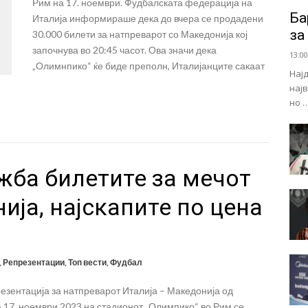
Рим на 17. ноември. Фудбалската федерација на
Ба
Италија информираше дека до вчера се продадени
за
30.000 билети за натпреварот со Македонија кој
започнува во 20:45 часот. Ова значи дека
13:00
„Олимнпико“ ќе биде преполн, Италијанците сакаат
Нај
нај
но 
жба билетите за мечот
ија, најскапите по цена
,
Репрезентации
,
Топ вести
,
Фудбал
езентација за натпреварот Италија – Македонија од
а 17. ноември 2023 на стадионот „Олимпико“ во Рим се