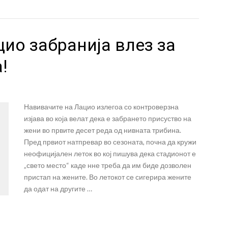
ио забранија влез за
!
Навивачите на Лацио излегоа со контроверзна
изјава во која велат дека е забрането присуство на
жени во првите десет реда од нивната трибина.
Пред првиот натпревар во сезоната, почна да кружи
неофицијален леток во кој пишува дека стадионот е
„свето место“ каде нне треба да им биде дозволен
пристап на жените. Во летокот се сигерира жените
да одат на другите …