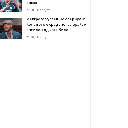
врска
22:00, 08 август
Мекгрегор успешно опериран:
Коленото е средено, се враќам
посилен од кога било
21:00, 08 август