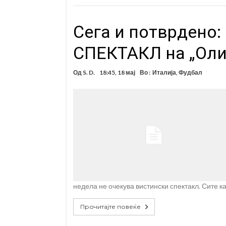
Сега и потврдено:
СПЕКТАКЛ на „Оли
Од
S. D.
18:45, 18 мај
Во :
Италија
,
Фудбал
недела не очекува вистински спектакл. Сите ка
Прочитајте повеќе