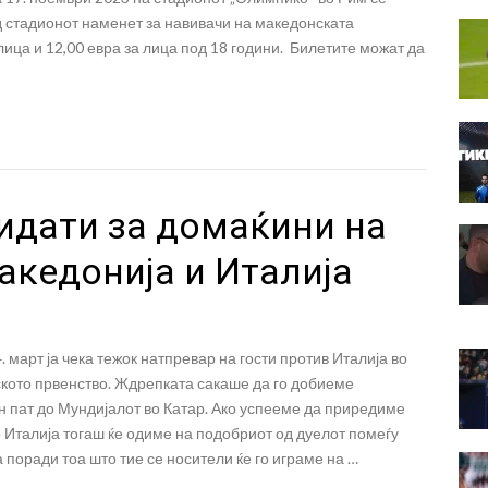
д стадионот наменет за навивачи на македонската
лица и 12,00 евра за лица под 18 години. Билетите можат да
идати за домаќини на
акедонија и Италија
. март ја чека тежок натпревар на гости против Италија во
ското првенство. Ждрепката сакаше да го добиеме
н пат до Мундијалот во Катар. Ако успееме да приредиме
 Италија тогаш ќе одиме на подобриот од дуелот помеѓу
 поради тоа што тие се носители ќе го играме на …