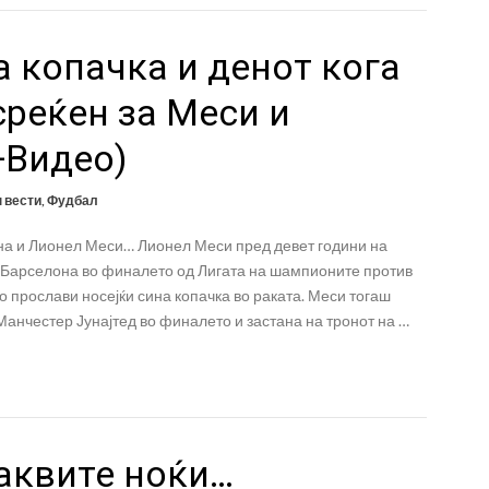
 копачка и денот кога
реќен за Меси и
+Видео)
п вести
,
Фудбал
на и Лионел Меси… Лионел Меси пред девет години на
а Барселона во финалето од Лигата на шампионите против
о прослави носејќи сина копачка во раката. Меси тогаш
Манчестер Јунајтед во финалето и застана на тронот на …
аквите ноќи…