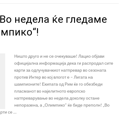
 Во недела ќе гледаме
мпико“!
Ништо друго и не се очекуваше! Лацио објави
официјална информација дека ги распродал сите
карти за одлучувачкиот натпревар во сезоната
против Интер во кој влогот е – Лигата на
шампионите! Екипата од Рим ќе го обезбеди
пласманот во најелитното европско
натпреварување во недела доколку остане
непоразена, а „Олимпико“ ќе биде преполн! „Во
рти се …