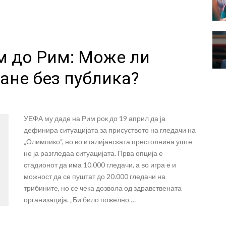
м до Рим: Може ли
ане без публика?
УЕФА му даде на Рим рок до 19 април да ја
дефинира ситуацијата за присуството на гледачи на
„Олимпико“, но во италијанската престолнина уште
не ја разгледаа ситуацијата. Прва опција е
стадионот да има 10.000 гледачи, а во игра е и
можност да се пуштат до 20.000 гледачи на
трибините, но се чека дозвола од здравствената
организација. „Би било пожелно …