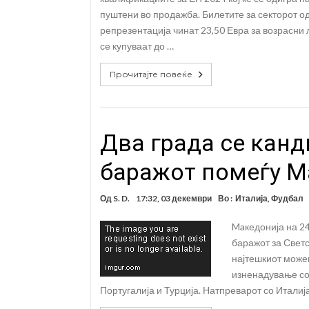
пуштени во продажба. Билетите за секторот о
репрезентација чинат 23,50 Евра за возрасни 
се купуваат до …
Прочитајте повеќе
Два града се канд
баражот помеѓу М
Од
S. D.
17:32, 03 декември
Во :
Италија
,
Фудбал
Maкедонија на 24
баражот за Свет
најтешкиот може
изненадување со
Португалија и Турција. Натпреварот со Италија