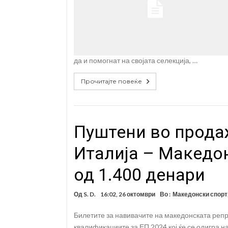
да и помогнат на својата селекција, …
Прочитајте повеќе
Пуштени во прода
Италија – Македон
од 1.400 денари
Од
S. D.
16:02, 26 октомври
Во :
Македонски спорт
Билетите за навивачите на македонската репр
квалификациите за ЕП 2024 кој ќе се одигра н