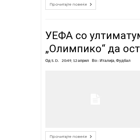
Прочитајте повеќе
УЕФА со ултимату
„Олимпико“ да ост
Од
S. D.
20:49, 12 април
Во :
Италија
,
Фудбал
Прочитајте повеќе