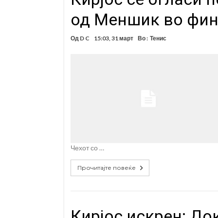
од Меншик во фин
Од
D C
15:03, 31 март
Во :
Тенис
Чехот со …
Прочитајте повеќе
Кирјос искрен: До