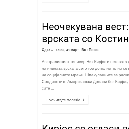
Неочекувана вест:
врската со Костин
Од
D C
15:34, 31 март
Во :
Тенис
Австралискиот тенисер Ник Кирјос и неговата
на нивната врска, а сето тоа дополнително се
на социјалните мрежи. Шпекулациите за раски
Соединетите Американски Држави без Кирјос, 
сите …
Прочитајте повеќе
Кирјос се огласи 