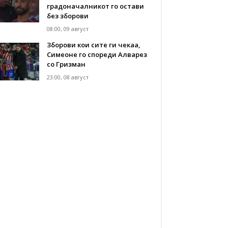
градоначалникот го остави
без зборови
08:00, 09 август
Зборови кои сите ги чекаа,
Симеоне го спореди Алварез
со Гризман
23:00, 08 август