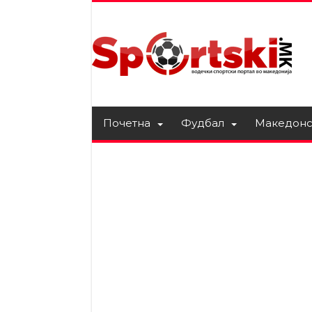
Почетна
Фудбал
Македонс