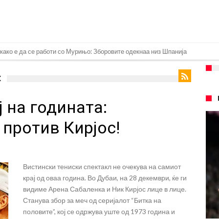
лик на итен потег, дури и управата на клубот е изненадена
 за трансфер на Родри
С
њо брутално го понижи Ференцварош по натпреварот
 на годината:
 сакаат напаѓач од Интер: Цената е 85 милиони евра
 евра ја носи сензацијата од СП
 против Кирјос!
авство какво што не е видено од 2010 година?
.2026)
Вистински тениски спектакл не очекува на самиот
илиони, а потоа градоначалникот го остави без зборови
крај од оваа година. Во Дубаи, на 28 декември, ќе ги
меоне го спореди Алварез со Гризман
видиме Арена Сабаленка и Ник Кирјос лице в лице.
Станува збор за меч од серијалот “Битка на
половите”, кој се одржува уште од 1973 година и