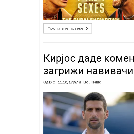
Прочитајте повеќе
Кирјос даде комен
загрижи навивачи
Од
D C
11:10, 17 јули
Во :
Тенис