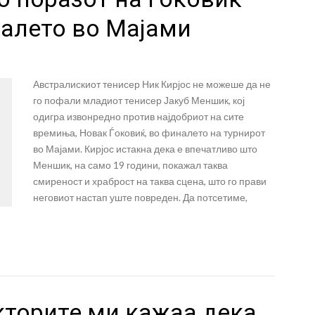
алето во Мајами
Австралискиот тенисер Ник Кирјос не можеше да не
го пофали младиот тенисер Јакуб Меншик, кој
одигра извонредно против најдобриот на сите
времиња, Новак Ѓоковиќ, во финалето на турнирот
во Мајами. Кирјос истакна дека е впечатливо што
Меншик, на само 19 години, покажал таква
смиреност и храброст на таква сцена, што го прави
неговиот настап уште повреден. Да потсетиме,
кторите ми кажаа дека