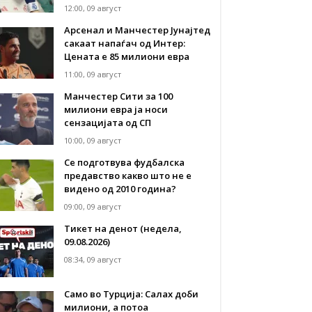
12:00, 09 август
Арсенал и Манчестер Јунајтед
сакаат напаѓач од Интер:
Цената е 85 милиони евра
11:00, 09 август
Манчестер Сити за 100
милиони евра ја носи
сензацијата од СП
10:00, 09 август
Се подготвува фудбалска
предавство какво што не е
видено од 2010 година?
09:00, 09 август
Тикет на денот (недела,
09.08.2026)
08:34, 09 август
Само во Турција: Салах доби
милиони, а потоа