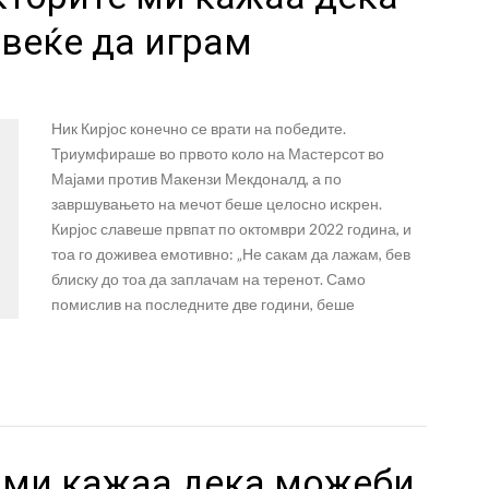
веќе да играм
Ник Кирјос конечно се врати на победите.
Триумфираше во првото коло на Мастерсот во
Мајами против Макензи Мекдоналд, а по
завршувањето на мечот беше целосно искрен.
Кирјос славеше првпат по октомври 2022 година, и
тоа го доживеа емотивно: „Не сакам да лажам, бев
блиску до тоа да заплачам на теренот. Само
помислив на последните две години, беше
е ми кажаа дека можеби