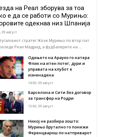
езда на Реал зборува за тоа
ко е да се работи со Мурињо:
оровите одекнаа низ Шпанија
, 09 август
тугалскиот стратег Жозе Мурињо по втор пат
презеде Реал Мадрид, а фудбалерите на …
Одењето на Араухо го натера
Флик на итен потег, дури и
управата на клубот е
изненадена
14:00, 09 август
Барселона и Сити без договор
за трансфер на Родри
13:00, 09 август
Никој не разбира зошто:
Мурињо брутално го понижи
Ференцварош по натпреварот