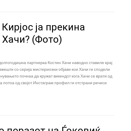
 Кирјос ја прекина
 Хачи? (Фото)
 долгогодишна партнерка Костин Хачи наводно ставиле крај
 вжешти со серија мистериозни објави кои Хачи ги сподели
нувањето почнаа да кружат викендот кога Хачи се врати од
а потоа од својот Инстаграм профил ги отстрани речиси
по поразот на Ѓоковиќ