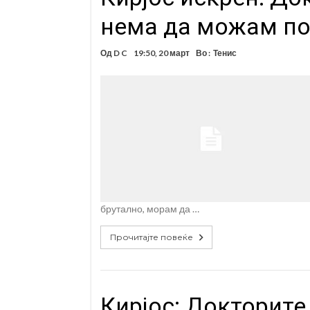
нема да можам по
Од
D C
19:50, 20 март
Во :
Тенис
брутално, морам да …
Прочитајте повеќе
Кирјос: Докторит