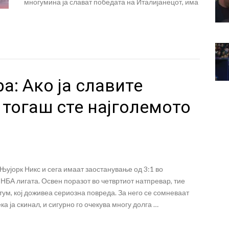
многумина ја слават победата на Италијанецот, има
а: Ако ја славите
 тогаш сте најголемото
Њујорк Никс и сега имаат заостанување од 3:1 во
БА лигата. Освен поразот во четвртиот натпревар, тие
јтум, кој доживеа сериозна повреда. За него се сомневаат
ка ја скинал, и сигурно го очекува многу долга …