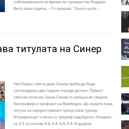
соблекувалната за време на турнирот во Индијан
Велс оваа година. – Го прашав: “Зошто уште …
ава титулата на Синер
Ник Кирјос смета дека Синер треба да биде
суспендиран две години поради допинг. Првиот
светски тенисер Јаник Синер го запиша во својата
биографија и трофејот на Вимблдон. До својата прва
титула на најпрестижниот гренд слем турнир
Италијанецот стигна со триумф над Карлос Алкараз
со 3:1 по сетови 4:6, 6:4, 6:4, 6:4. И додека