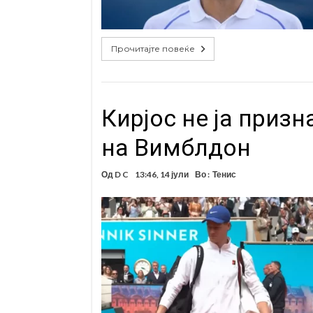
Прочитајте повеќе
Кирјос не ја призн
на Вимблдон
Од
D C
13:46, 14 јули
Во :
Тенис