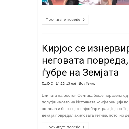
…
Прочитајте повеќе
Кирјос се изнервир
неговата повреда,
ѓубре на Земјата
Од
D C
14:25, 13 мај
Во :
Тенис
Екипата на Бостон Селтикс беше поразена од 
полуфиналето на Источната конференција во Н
останаа и без својот најдобар играч Џејсон Те
дека ја повредил ахиловата тетива, поточно де
Прочитајте повеќе