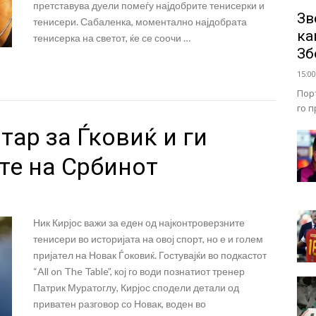
претставува дуели помеѓу најдобрите тенисерки и
Зв
тенисери. Сабаленка, моментално најдобрата
ка
тенисерка на светот, ќе се соочи …
Зб
15:00
Пор
го 
тар за Ѓковиќ и ги
те на Србинот
Ник Кирјос важи за еден од најконтроверзните
тенисери во историјата на овој спорт, но е и голем
пријател на Новак Ѓоковиќ. Гостувајќи во подкастот
“All on The Table”, кој го води познатиот тренер
Патрик Муратоглу, Кирјос сподели детали од
приватен разговор со Новак, воден во