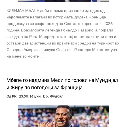
КИЛИЈАН МБАПЕ доби големо признание од еден од
најголемите напаѓачи во историјата, додека Франција
продолжува со својот поход на Светското првенство 2026
година. Бразилската легенда Роналдо Назарио ја пофали
ѕвездата на Реал Мадрид, откако тој постигна четири гола и
оствари две асистенции во првите три средби на турнирот во
Северна Америка, пишува Goal.com. Роналдо: Ме потсетува
на мене во моите …
Мбапе го надмина Меси по голови на Мундијал
и Жиру по погодоци за Франција
Од
PK
23:50, 16 јуни
Во :
Фудбал