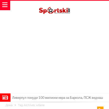
Јувентус се насочил кон напаѓач на Манчестер Јунајтед
Дома
Tag Archives: мбапе
Модриќ откри што го натерало да остане во Милан