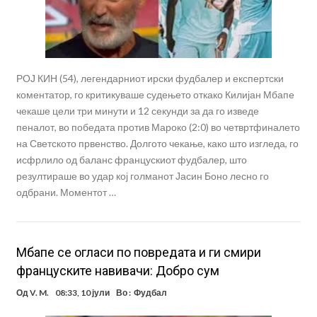
РОЈ КИН (54), легендарниот ирски фудбалер и експертски
коментатор, го критикуваше судењето откако Килијан Мбапе
чекаше цели три минути и 12 секунди за да го изведе
пеналот, во победата против Мароко (2:0) во четвртфиналето
на Светското првенство. Долгото чекање, како што изгледа, го
исфрлило од баланс францускиот фудбалер, што
резултираше во удар кој голманот Јасин Боно лесно го
одбрани. Моментот …
Мбапе се огласи по повредата и ги смири
француските навивачи: Добро сум
Од
V. M.
08:33, 10 јули
Во :
Фудбал