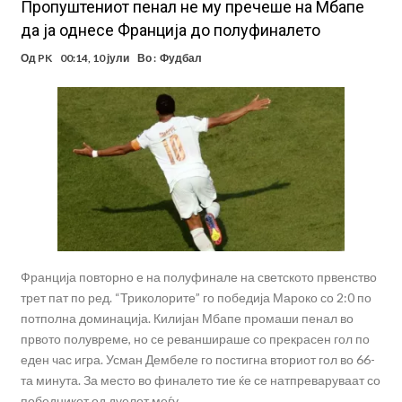
Пропуштениот пенал не му пречеше на Мбапе
да ја однесе Франција до полуфиналето
Од
PK
00:14, 10 јули
Во :
Фудбал
Франција повторно е на полуфинале на светското првенство
трет пат по ред. “Триколорите” го победија Мароко со 2:0 по
потполна доминација. Килијан Мбапе промаши пенал во
првото полувреме, но се реваншираше со прекрасен гол по
еден час игра. Усман Дембеле го постигна вториот гол во 66-
та минута. За место во финалето тие ќе се натпреваруваат со
победникот од дуелот меѓу …