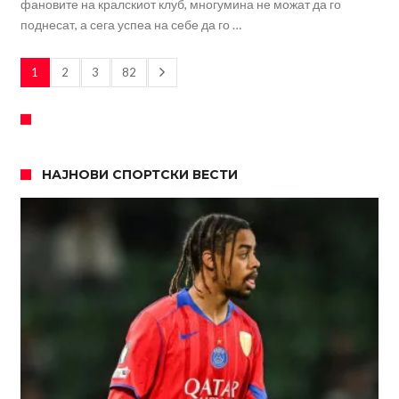
фановите на кралскиот клуб, многумина не можат да го
поднесат, а сега успеа на себе да го …
1
2
3
82
НАЈНОВИ СПОРТСКИ ВЕСТИ