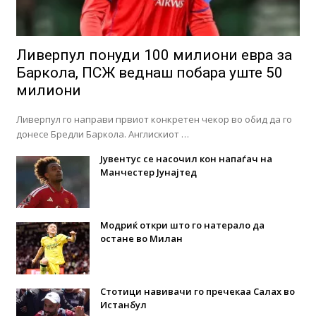
Ливерпул понуди 100 милиони евра за
Баркола, ПСЖ веднаш побара уште 50
милиони
Ливерпул го направи првиот конкретен чекор во обид да го
донесе Бредли Баркола. Англискиот …
Јувентус се насочил кон напаѓач на
Манчестер Јунајтед
Модриќ откри што го натерало да
остане во Милан
Стотици навивачи го пречекаа Салах во
Истанбул