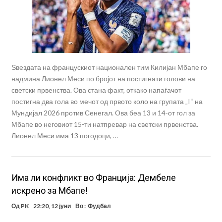
Ѕвездата на францускиот национален тим Килијан Мбапе го
надмина Лионел Меси по бројот на постигнати голови на
светски првенства. Ова стана факт, откако напаѓачот
постигна два гола во мечот од првото коло на групата „I“ на
Мундијал 2026 против Сенегал. Ова беа 13 и 14-от гол за
Мбапе во неговиот 15-ти натпревар на светски првенства.
Лионел Меси има 13 погодоци, …
Има ли конфликт во Франција: Дембеле
искрено за Мбапе!
Од
PK
22:20, 12 јуни
Во :
Фудбал