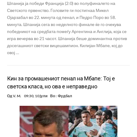
Шпанија ја победи Франција (2:0) во полуфиналето на
Светското првенство. Головите ги постигнаа Микел
Ојарзабал во 22. минута од пенал, и Педро Поро во 58.
минута. Шпанија сега во неделното финале ќе го очекува
победникот на средбата помеѓу Аргентина и Англија, која се
игра вечерва во 21 часот. Шпанија беше доминантна против
досегашниот светски вицешампион. Килијан Мбапе, кој до
овој …
Кин за промашениот пенал на Мбапе: Тој е
светска класа, но ова е неправедно
Од
V. M.
09:30, 10 јули
Во :
Фудбал