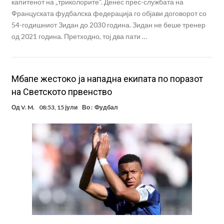
капитенот на „триколорите“. Денес прес-службата на
Француската фудбалска федерација го објави договорот со
54-годишниот Зидан до 2030 година. Зидан не беше тренер
од 2021 година. Претходно, тој два пати …
Мбапе жестоко ја нападна екипата по поразот
на Светското првенство
Од
V. M.
08:53, 15 јули
Во :
Фудбал