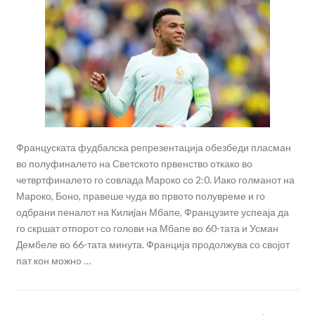
Француската фудбалска репрезентација обезбеди пласман
во полуфиналето на Светското првенство откако во
четвртфиналето го совлада Мароко со 2:0. Иако голманот на
Мароко, Боно, правеше чуда во првото полувреме и го
одбрани пеналот на Килиjан Мбапе, Французите успеаја да
го скршат отпорот со голови на Мбапе во 60-тата и Усман
Дембеле во 66-тата минута. Франција продолжува со својот
пат кон можнo …