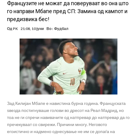
Французите не можат да поверуваат во она што
го направи Мбапе пред СП: Замина од кампот и
предизвика бес!
Од
PK
21:08, 10 јуни
Во :
Фудбал
Зад Килијан Мбапе е навистина бурна година. Француската
ѕвезда постигнуваше голови во дресот на Реал Мадрид, но
тоа не ги спречи навивачите од натпревар до натпревар да го
пречекуваат со свирежи. Причини многу. Неговото
егоистично и надмено однесување не им се допаѓа на