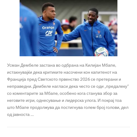
Усман Дембеле застана во одбрана на Килијан Мбапе,
истакнувајќи дека критиките насочени кон капитенот на
Франција пред Светското првенство 2026 се претерани и
неправедни. Дембеле нагласи дека често се оди „предалеку“
со коментарите за Мбапе, особено кога станува збор за
неговите игри, однесување и лидерска улога. И покрај тоа
што Мбапе продолжува да постигнува голем број голови, дел
од јавноста …