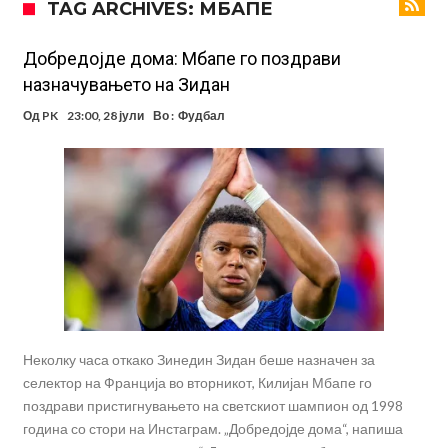
TAG ARCHIVES: МБАПЕ
Стотици навивачи го пречекаа Салах во Истанбул
Арсенал и Њукасл веќе се договорија, Гимарејш заминува
Добредојде дома: Мбапе го поздрави
назначувањето на Зидан
АРСЕНАЛ ГО ЛАДИ ШАМПАЊОТ: Винисиус на праг на Лондон!
Од
PK
23:00, 28 јули
Во :
Фудбал
Познат е следниот клуб на Душан Влаховиќ!
Решено е: Реал Мадрид го испраќа својот млад талент во Серија
“А”
Лукаку бара нов клуб
Тотенхем започна преговори со Гакпо
Неколку часа откако Зинедин Зидан беше назначен за
селектор на Франција во вторникот, Килијан Мбапе го
поздрави пристигнувањето на светскиот шампион од 1998
година со стори на Инстаграм. „Добредојде дома“, напиша