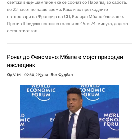
светски вице-шампиони ќе се соочат со Парагвај во сабота,
во 23 часот по наше време. Како и во претходните
натпревари на Франција на СП, Килијан Мбапе блескаше.
Против Шведска постигна голови во 45. и 74. минута, додека
останатиот гол …
Роналдо Феномено: Мбапе е мојот природен
наследник
Од
V. M.
09:30, 29 јуни
Во :
Фудбал