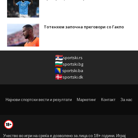
Тотенхем започна преговори со Гакпо
sportski.rs
sportski.bg
sportski.ba
sportski.dk
Најнови спортски вести и резултати
Маркетинг
Контакт
За нас
Учество во игри на среќа е дозволено за лица со 18+ години. Играј