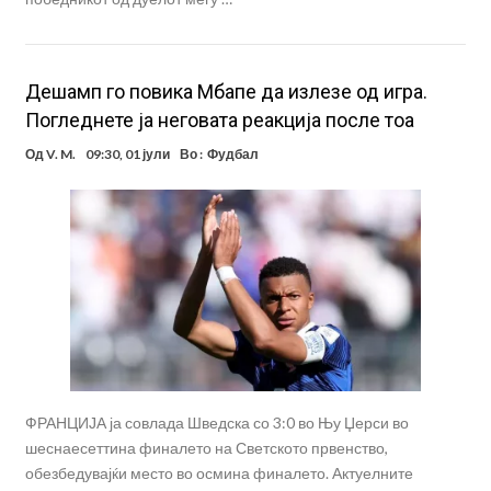
Дешамп го повика Мбапе да излезе од игра.
Погледнете ја неговата реакција после тоа
Од
V. M.
09:30, 01 јули
Во :
Фудбал
ФРАНЦИЈА ја совлада Шведска со 3:0 во Њу Џерси во
шеснаесеттина финалето на Светското првенство,
обезбедувајќи место во осмина финалето. Актуелните