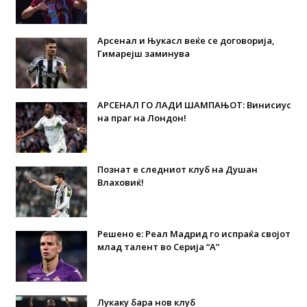
Арсенал и Њукасл веќе се договорија,
Гимарејш заминува
АРСЕНАЛ ГО ЛАДИ ШАМПАЊОТ: Винисиус
на праг на Лондон!
Познат е следниот клуб на Душан
Влаховиќ!
Решено е: Реал Мадрид го испраќа својот
млад талент во Серија “А”
Лукаку бара нов клуб