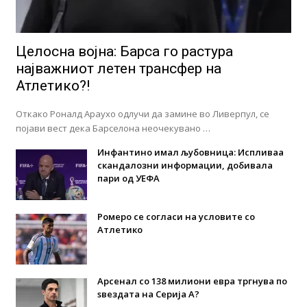
Целосна војна: Барса го растура
најважниот летен трансфер на
Атлетико?!
Откако Роналд Араухо одлучи да замине во Ливерпул, се
појави вест дека Барселона неочекувано …
Инфантино имал љубовница: Испливаа
скандалозни информации, добивала
пари од УЕФА
Ромеро се согласи на условите со
Атлетико
Арсенал со 138 милиони евра тргнува по
ѕвездата на Серија А?