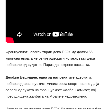
Францускиот напаѓач тврди дека ПСЖ му должи 55
милиони евра, а неговите адвокати истакнуваат дека
побарале од судот во Париз да покрене постапка.
Делфин Верхејден, една од најпознатите адвокати,
побара од францускиот министер за спорт правно да ја
оспори одлуката на францускиот жалбен комитет, кој
пресуди дека жалбата на Мбапе е недозволена.
Исто така, се додава дека ПСЖ би можел да остане без