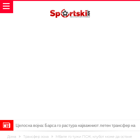
Целосна војна: Барса го растура најважниот летен трансфер на
Атлетико?!
Инфантино имал љубовница: Испливаа скандалозни
Дома
Трансфер зона
Мбапе го тужи ПСЖ, клубот може да остане