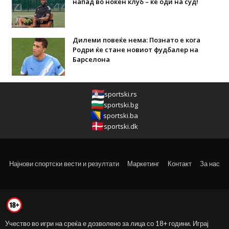
напад во ноќен клуб – ќе оди на суд!
Дилеми повеќе нема: Познато е кога
Родри ќе стане новиот фудбалер на
Барселона
sportski.rs
sportski.bg
sportski.ba
sportski.dk
Најнови спортски вести и резултати
Маркетинг
Контакт
За нас
Учество во игри на среќа е дозволено за лица со 18+ години. Играј