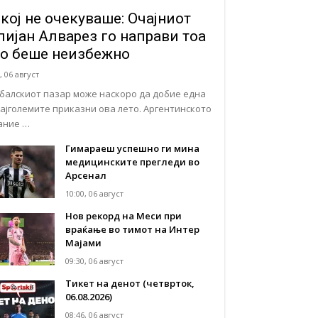
кој не очекуваше: Очајниот
лијан Алварез го направи тоа
о беше неизбежно
, 06 август
балскиот пазар може наскоро да добие една
најголемите приказни ова лето. Аргентинското
ание …
Гимараеш успешно ги мина
медицинските прегледи во
Арсенал
10:00, 06 август
Нов рекорд на Меси при
враќање во тимот на Интер
Мајами
09:30, 06 август
Тикет на денот (четврток,
06.08.2026)
08:46, 06 август