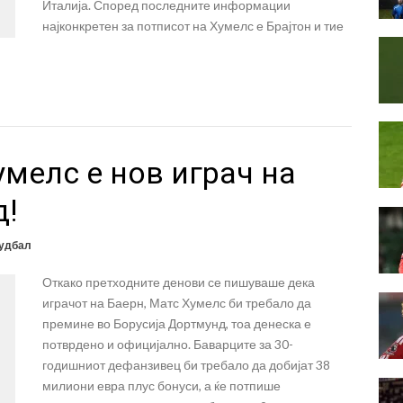
Италија. Според последните информации
најконкретен за потписот на Хумелс е Брајтон и тие
умелс е нов играч на
д!
удбал
Откако претходните денови се пишуваше дека
играчот на Баерн, Матс Хумелс би требало да
премине во Борусија Дортмунд, тоа денеска е
потврдено и официјално. Баварците за 30-
годишниот дефанзивец би требало да добијат 38
милиони евра плус бонуси, а ќе потпише