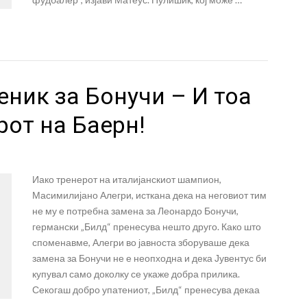
еник за Бонучи – И тоа
рот на Баерн!
Иако тренерот на италијанскиот шампион,
Масимилијано Алегри, исткана дека на неговиот тим
не му е потребна замена за Леонардо Бонучи,
германски „Билд“ пренесува нешто друго. Како што
споменавме, Алегри во јавноста зборуваше дека
замена за Бонучи не е неопходна и дека Јувентус би
купувал само доколку се укаже добра прилика.
Секогаш добро упатениот, „Билд“ пренесува декаа