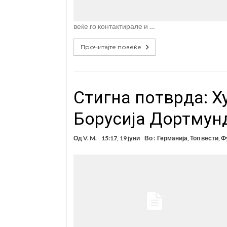
веќе го контактирале и …
Прочитајте повеќе
Стигна потврда: Х
Борусија Дортмун
Од
V. M.
15:17, 19 јуни
Во :
Германија
,
Топ вести
,
Ф