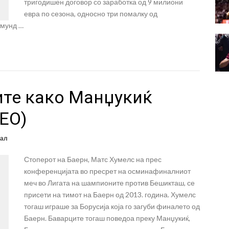
тригодишен договор со заработка од 9 милиони
евра по сезона, односно три помалку од
тмунд …
ите како Манџукиќ
ЕО)
ал
Стоперот на Баерн, Матс Хумелс на прес
конференцијата во пресрет на осминафиналниот
меч во Лигата на шампионите против Бешикташ, се
присети на тимот на Баерн од 2013. година. Хумелс
тогаш играше за Борусија која го загуби финалето од
Баерн. Баварците тогаш поведоа преку Манџукиќ,