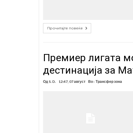
Прочитајте повеќе
Премиер лигата м
дестинација за Ма
Од
S. D.
12:47, 07 август
Во :
Трансфер зона