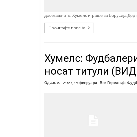
досегашните. Хумелс играше за Борусија Дор
Прочитајте повеќе
Хумелс: Фудбалер
носат титули (ВИД
Од
An. V.
21:27, 19 февруари
Во :
Германија
,
Фудб