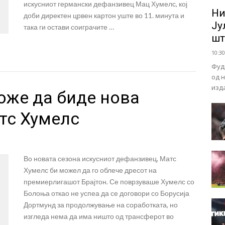
искусниот германски дефанзивец Мац Хумелс, кој
Ни
доби директен црвен картон уште во 11. минута и
Ју
така ги остави соиграчите …
шт
10:30
Фуд
од 
изд
оже да биде нова
тс Хумелс
Во новата сезона искусниот дефанзивец, Матс
Хумелс би можел да го облече дресот на
премиерлигашот Брајтон. Се поврзуваше Хумелс со
Болоња откао не успеа да се договори со Борусија
Дортмунд за продолжување на соработката, но
изгледа нема да има ништо од трансферот во