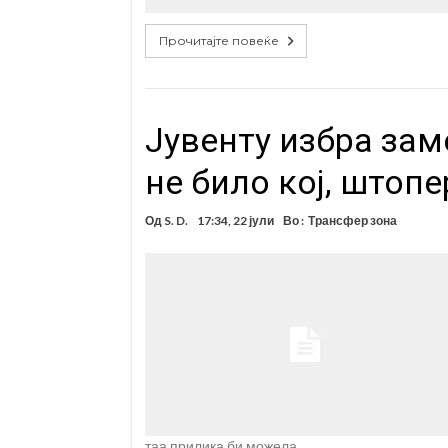
Прочитајте повеќе
Јувенту избра зам
не било кој, штопе
Од
S. D.
17:34, 22 јули
Во :
Трансфер зона
таа прилика би можела …