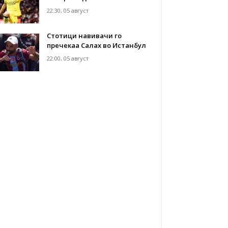
22:30, 05 август
Стотици навивачи го
пречекаа Салах во Истанбул
22:00, 05 август