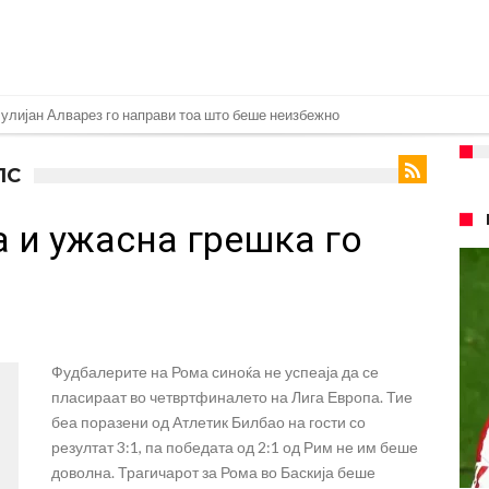
дицинските прегледи во Арсенал
ње во тимот на Интер Мајами
ЛС
8.2026)
а и ужасна грешка го
Феран Торес
ви на Инстаграм откако Реал му понуди нов договор
 евра за Баркола, ПСЖ веднаш побара уште 50 милиони
ач на Манчестер Јунајтед
Фудбалерите на Рома синоќа не успеаја да се
 да остане во Милан
пласираат во четвртфиналето на Лига Европа. Тие
 Салах во Истанбул
беа поразени од Атлетик Билбао на гости со
резултат 3:1, па победата од 2:1 од Рим не им беше
доволна. Трагичарот за Рома во Баскија беше