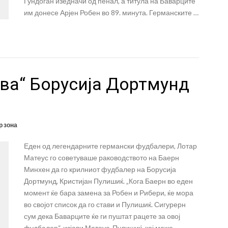
Гундоган изедначи од пенал, а титула на Баварците
им донесе Арјен Робен во 89. минута. Германските …
ува“ Борусија Дортмунд
 зона
Еден од легендарните германски фудбалери, Лотар
Матеус го советуваше раководството на Баерн
Минхен да го крилниот фудбалер на Борусија
Дортмунд, Кристијан Пулишиќ. „Кога Баерн во еден
момент ќе бара замена за Робен и Рибери, ќе мора
во својот список да го стави и Пулишиќ. Сигурерн
сум дека Баварците ќе ги пуштат рацете за овој
фудбалер“, изјави Матеус. Пулишиќ, кој може …