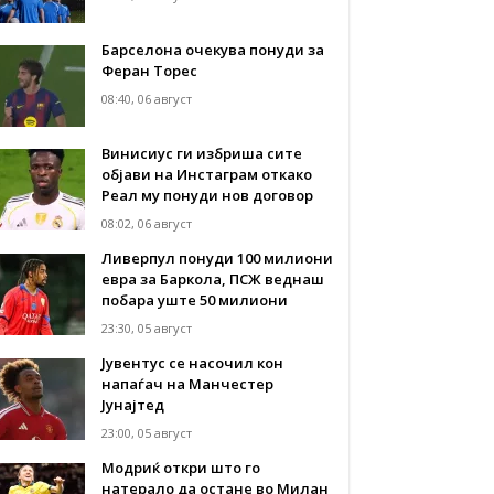
Барселона очекува понуди за
Феран Торес
08:40, 06 август
Винисиус ги избриша сите
објави на Инстаграм откако
Реал му понуди нов договор
08:02, 06 август
Ливерпул понуди 100 милиони
евра за Баркола, ПСЖ веднаш
побара уште 50 милиони
23:30, 05 август
Јувентус се насочил кон
напаѓач на Манчестер
Јунајтед
23:00, 05 август
Модриќ откри што го
натерало да остане во Милан