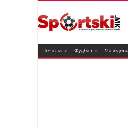
Почетна
Фудбал
Македонс