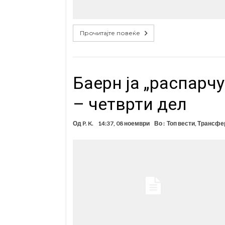
Прочитајте повеќе
Баерн ја „распарч
– четврти дел
Од
P. K.
14:37, 08 ноември
Во :
Топ вести
,
Трансфер