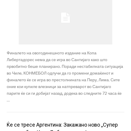
Финалето на овогодинешното издание на Копа
Либертадорес нема да се игра во Сантијаго како што
првобитно беше планирано. Поради нестабилната ситуација
во Чиле, КОНМЕБОЛ одлучи да го промени домаќинот и
финалето ќе се игра во престолнината на Перу, Лима. Сите
оние кои купиле влезници за натпреварот во Сантијаго
парите ќе си ги добијат назад, додека во следните 72 часа ќе
…
Ќе се тресе Аргентина: Закажано ново „Супер