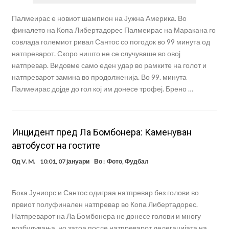
Палмеирас е новиот шампион на Јужна Америка. Во
финалето на Копа Либертадорес Палмеирас на Маракана го
совлада големиот ривал Сантос со погодок во 99 минута од
натпреварот. Скоро ништо не се случуваше во овој
натпревар. Видовме само еден удар во рамките на голот и
натпреварот замина во продолженија. Во 99. минута
Палмеирас дојде до гол кој им донесе трофеј. Брено …
Инцидент пред Ла Бомбонера: Каменуван
автобусот на гостите
Од
V. M.
10:01, 07 јануари
Во :
Фото
,
Фудбал
Бока Јуниорс и Сантос одиграа натпревар без голови во
првиот полуфинален натпревар во Копа Либертадорес.
Натпреварот на Ла Бомбонера не донесе голови и многу
возбудувања, но затоа после натпреварот делегацијата на