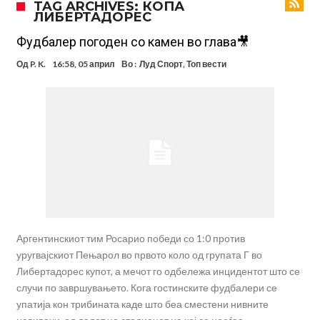
TAG ARCHIVES: КОПА
ЛИБЕРТАДОРЕС
Зборовите одекнаа низ Шпанија
Одењето на Араухо го натера Флик на итен потег, дури и управата
на клубот е изненадена
Барселона и Сити без договор за трансфер на Родри
Фудбалер погоден со камен во глава🎥
Никој не разбира зошто: Мурињо брутално го понижи
Од
P. K.
16:58, 05 април
Во :
Луд Спорт
,
Топ вести
Ференцварош по натпреварот
Арсенал и Манчестер Јунајтед сакаат напаѓач од Интер: Цената е
85 милиони евра
Манчестер Сити за 100 милиони евра ја носи сензацијата од СП
Се подготвува фудбалска предавство какво што не е видено од
2010 година?
Тикет на денот (недела, 09.08.2026)
Аргентинскиот тим Росарио победи со 1:0 против
уругвајскиот Пењарол во првото коло од групата Г во
Либертадорес купот, а мечот го одбележа инцидентот што се
случи по завршувањето. Кога гостинските фудбалери се
упатија кон трибината каде што беа сместени нивните