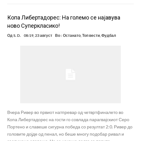
Копа Либертадорес: На големо се најавува
ново Суперкласико!
Од
S. D.
08:19, 23 август
Во :
Останато
,
Топ вести
,
Фудбал
Вчера Ривер во првиот натпревар од четвртфиналето во
Копа Либертадорес на гости го совлада парагвајскиот Серо
Портено и славеше сигурна победа со резултат 2:0. Ривер до
головите дојде од пенал, но беше многу подобар ривал и