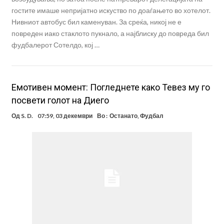
гостите имаше непријатно искуство по доаѓањето во хотелот.
Нивниот автобус бил каменуван. За среќа, никој не е
повреден иако стаклото пукнало, а најблиску до повреда бил
фудбалерот Сотелдо, кој …
Емотивен момент: Погледнете како Тевез му го
посвети голот на Диего
Од
S. D.
07:59, 03 декември
Во :
Останато
,
Фудбал