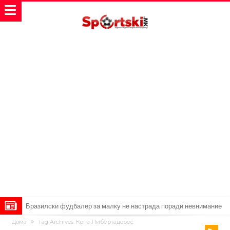
Лукаку заминува, Наполи носи замена од Арсенал
Дома
Tag Archives: Копа Либертадорес
Звезда на Реал зборува за тоа како е да се работи со Мурињо: