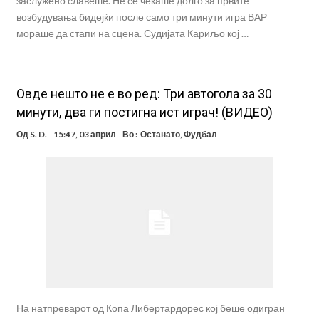
заслужено славеше. Не се чекаше долго за првите
возбудувања бидејќи после само три минути игра ВАР
мораше да стапи на сцена. Судијата Кариљо кој …
Овде нешто не е во ред: Три автогола за 30
минути, два ги постигна ист играч! (ВИДЕО)
Од
S. D.
15:47, 03 април
Во :
Останато
,
Фудбал
На натпреварот од Копа Либертардорес кој беше одигран