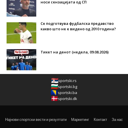
носи сензацијата од СП
Се подготвува фудбалска предавство
какво што не е видено од 2010 година?
Тикет на денот (недела, 09.08.2026)
sportski.rs
sportski.bg
sportski.ba
sportski.dk
Најнови спортски вести и резултати
Маркетинг
Контакт
За нас