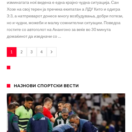
изминатата ноќ видена е една крајно чудна ситуација. Сан
Хозе на свој терен ја пречека екипатан а ЛДУ Кито и одигра
3:3, а натпреварот донесе многу возбудувања, добри потези,
но и чудни, можеби и малку сомнителни ситуации. Поведоа
гостите со автоголот на Анангоно за веќе во 30 минута
домаќинот да изедначи со …
1
2
3
4
НАЈНОВИ СПОРТСКИ ВЕСТИ