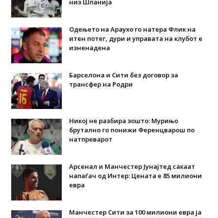
низ Шпанија
Одењето на Араухо го натера Флик на
итен потег, дури и управата на клубот е
изненадена
Барселона и Сити без договор за
трансфер на Родри
Никој не разбира зошто: Мурињо
брутално го понижи Ференцварош по
натпреварот
Арсенал и Манчестер Јунајтед сакаат
напаѓач од Интер: Цената е 85 милиони
евра
Манчестер Сити за 100 милиони евра ја