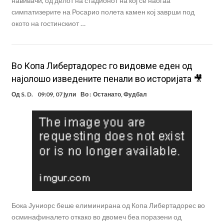
навивачи, од делот на стадионот на кој се наоѓаа
симпатизерите на Росарио полета камен кој заврши под
окото на гостинскиот …
Во Копа Либертадорес го видовме еден од
најолошо изведените пенали во историјата 🎥
Од
S. D.
09:09, 07 јули
Во :
Останато
,
Фудбал
Бока Јуниорс беше елиминирана од Копа Либертадорес во
осминафиналето откако во двомеч беа поразени од