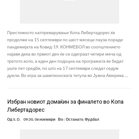
Престижното натпреварување Копа Либертадорес ќе
продолжи на 15 септември по шест месеци пауза поради
пандемијата на Ковид-19. КОНМЕБОЛ во соопштението
најави дека во првиот ден ќе се одиграат четири меча од
третото коло, а еден ден подоцна на програмата ќе бидат
уште пет средби, по што на 17 септември следат седум
дуели. Во игра за шампионската титула во Јужна Америка …
Избран новиот домаќин за финалето во Копа
Либертадорес
Од
S. D.
09:30, 06 ноември
Во :
Останато
,
Фудбал