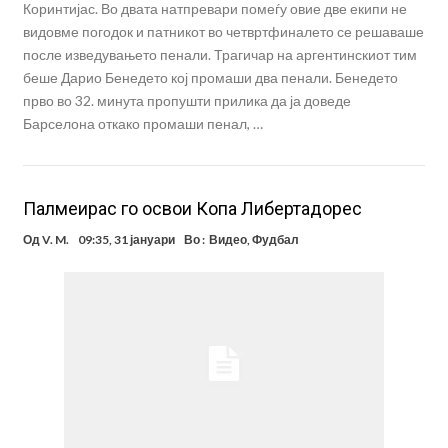
Коринтијас. Во двата натпревари помеѓу овие две екипи не
видовме погодок и патникот во четвртфиналето се решаваше
после изведувањето пенали. Трагичар на аргентинскиот тим
беше Дарио Бенедето кој промаши два пенали. Бенедето
прво во 32. минута пропушти прилика да ја доведе
Барселона откако промаши пенал, …
Палмеирас го освои Копа Либертадорес
Од
V. M.
09:35, 31 јануари
Во :
Видео
,
Фудбал