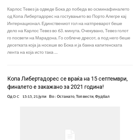
Карлос Тевез ја одведе Бока до победа во осминафиналето
од Копа Либертадорес на гостувањето во Порто Алегре кај
Интернационал. Единствениот гол на натпреварот беше
дело на Карлос Тевез во 63. минута. Очекувано, Тевез голот
го посвети на Марадона. Го соблече дресот, а под него беше
десетката која ја носеше во Бока и ја бакна капитенската
лента на која исто така …
Копа Либертадорес се враќа на 15 септември,
финалето е закажано за 2021 година!
Од
D C
15:15, 21 јули
Во :
Останато
,
Топ вести
,
Фудбал