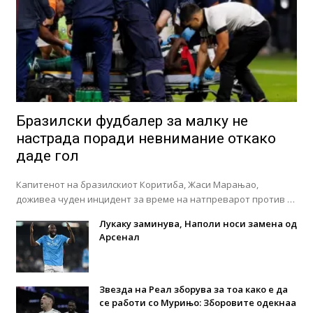
Бразилски фудбалер за малку не
настрада поради невнимание откако
даде гол
Капитенот на бразилскиот Коритиба, Жаси Марањао,
доживеа чуден инцидент за време на натпреварот против …
Лукаку заминува, Наполи носи замена од
Арсенал
Звезда на Реал зборува за тоа како е да
се работи со Мурињо: Зборовите одекнаа