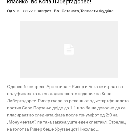
класико“ во Копа Либертадорес!
Од
S. D.
08:27, 30 август
Во :
Останато
,
Топ вести
,
Фудбал
Одново ќе се тресе Аргентина – Ривер и Бока ќе играат во
полуфиналето на овогодинешното издание на Копа
Либертадорес. Ривер вчера во реваншот од четвртфиналето
против Серо Портењо дојде до 1:1 што беше доволно да се
пласираат во следната фаза после триумфот од 2:0 на
„Монументал“, па така закажа уште еден спектакл. Стрелец
на голот за Ривер беше Уругваецот Николас …