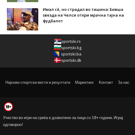
Имал сè, но страдал во тишина: Бивша
ѕвезда на Челси откри мрачна тајна на
фудбалот
sportski.rs
sportski.bg
sportski.ba
sportski.dk
Најнови спортски вести и резултати
Маркетинг
Контакт
За нас
Учество во игри на среќа е дозволено за лица со 18+ години. Играј
одговорно!