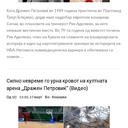
Кога Дражен Петровиќ во 1989 година пристигна во Портланд
Трејл Блејзерс, дојде како најдобар европски кошаркар.
Сепак, во плановите на тренерот Рик Аделман, за него
немаше вистинско место. Во 79-та година од животот почина
Рик Аделман, член на Куќата на славните на кошаркарската
историја и еден од најпочитуваните тренери во историјата на
НБА. Неговата повеќедецениска кариера е обележана со
повеќе …
Силно невреме го урна кровот на култната
арена „Дражен Петровиќ“ (Видео)
Од
SD
15:30, 27 март
Во :
Кошарка