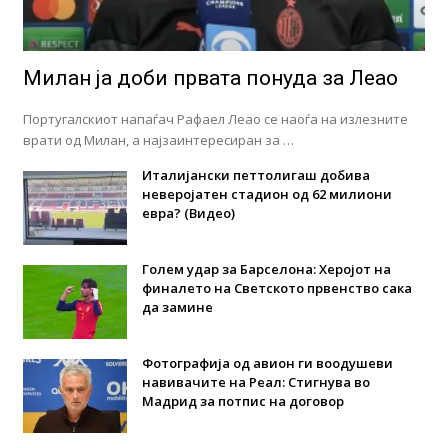
Милан ја доби првата понуда за Леао
Португалскиот напаѓач Рафаел Леао се наоѓа на излезните
врати од Милан, а најзаинтересиран за …
Италијански петтолигаш добива
неверојатен стадион од 62 милиони
евра? (Видео)
Голем удар за Барселона: Херојот на
финалето на Светското првенство сака
да замине
Фотографија од авион ги воодушеви
навивачите на Реал: Стигнува во
Мадрид за потпис на договор