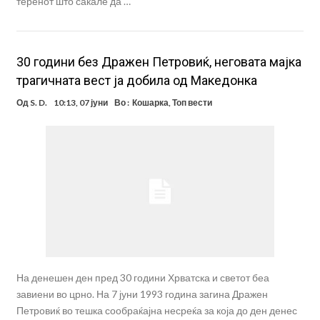
теренот што сакале да …
30 години без Дражен Петровиќ, неговата мајка
трагичната вест ја добила од Македонка
Од
S. D.
10:13, 07 јуни
Во :
Кошарка
,
Топ вести
На денешен ден пред 30 години Хрватска и светот беа
завиени во црно. На 7 јуни 1993 година загина Дражен
Петровиќ во тешка сообраќајна несреќа за која до ден денес