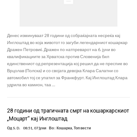
Денес изминуваат 28 години од собраќајната несреќа кај
Инглоштад во која животот го загуби легендарниот кошаркар
Дражен Петровиќ. Дражен по натпреварот на 6. јуни во
квалификациите за Хрватска против Словенија бил
единствениот од репрезентација кој решил да не преспие во
Врцолав (Полска) и со својата девојка Клара Салатни со
автомобил тој се упатил за Франкфурт. Кај Инглоштад Клара
удрила во камион, таа …
28 години од трагичната смрт на кошаркарскиот
„Моцарт“ кај Инглоштад
Од
S. D.
08:51, 07 јуни
Во :
Кошарка
,
Топ вести