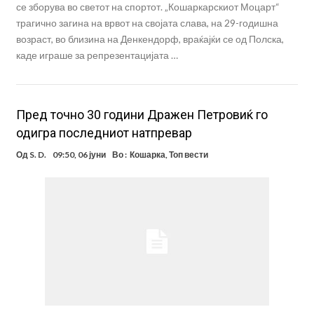
се зборува во светот на спортот. „Кошаркарскиот Моцарт“
трагично загина на врвот на својата слава, на 29-годишна
возраст, во близина на Денкендорф, враќајќи се од Полска,
каде играше за репрезентацијата …
Пред точно 30 години Дражен Петровиќ го
одигра последниот натпревар
Од
S. D.
09:50, 06 јуни
Во :
Кошарка
,
Топ вести