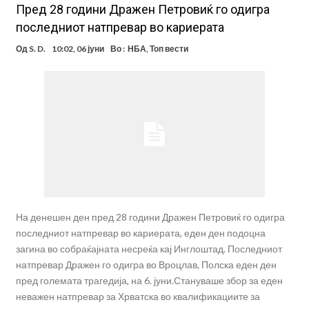
Пред 28 години Дражен Петровиќ го одигра
последниот натпревар во кариерата
Од
S. D.
10:02, 06 јуни
Во :
НБА
,
Топ вести
На денешен ден пред 28 години Дражен Петровиќ го одигра
последниот натпревар во кариерата, еден ден подоцна
загина во собраќајната несреќа кај Инглоштад. Последниот
натпревар Дражен го одигра во Вроцлав, Полска еден ден
пред големата трагедија, на 6. јуни.Стануваше збор за еден
неважен натпревар за Хрватска во квалификациите за