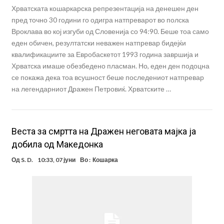
Хрватската кошаркарска репрезентација на денешен ден
пред точно 30 години го одигра натпреварот во полска
Вроклава во кој изгуби од Словенија со 94:90. Беше тоа само
еден обичен, резултатски неважен натпревар бидејќи
квалификациите за Евробаскетот 1993 година завршија и
Хрватска имаше обезбедено пласман. Но, еден ден подоцна
се покажа дека тоа всушност беше последениот натпревар
на легендарниот Дражен Петровиќ. Хрватските …
Веста за смртта на Дражен неговата мајка ја
добила од Македонка
Од
S. D.
10:33, 07 јуни
Во :
Кошарка