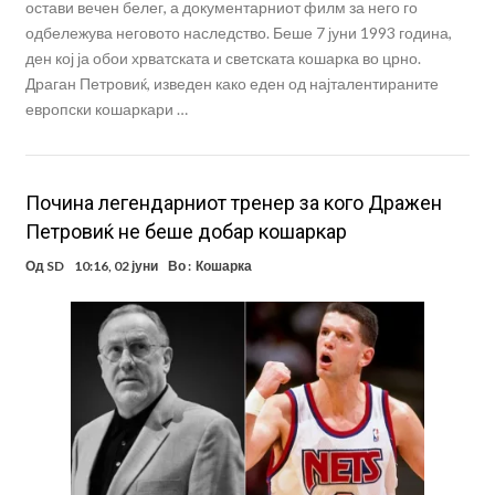
остави вечен белег, а документарниот филм за него го
одбележува неговото наследство. Беше 7 јуни 1993 година,
ден кој ја обои хрватската и светската кошарка во црно.
Драган Петровиќ, изведен како еден од најталентираните
европски кошаркари …
Почина легендарниот тренер за кого Дражен
Петровиќ не беше добар кошаркар
Од
SD
10:16, 02 јуни
Во :
Кошарка