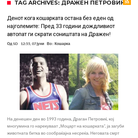
TAG ARCHIVES: ДРАЖЕН ПЕТРОВИЌ
првенство сака да замине
Фотографија од авион ги воодушеви навивачите на Реал:
Стигнува во Мадрид за потпис на договор
Потресни сцени на погребот на УФЦ-борец: Шпалир, музика и
Денот кога кошарката остана без еден од
најголемите: Пред 33 години дождливиот
аплауз кој ги расплака сите (Видео)
(ВИДЕО) Голема трагедија: Гром усмрти фудбалери, а уште 12 се
автопат ги скрати соништата на Дражен!
повредени
Барселона подготвува „кражба на векот“: Деко не беше во
Од
SD
12:55, 07 јуни
Во :
Кошарка
Мадрид само поради Алварез
Капитен на познат клуб претепан до смрт пред својот дом – цела
држава бара правда!
Шпанија „трепери“ поради нешто што се чекаше со недели:
Винисиус Жуниор одлучи!
Имал сè, но страдал во тишина: Бивша ѕвезда на Челси откри
мрачна тајна на фудбалот
На денешен ден во 1993 година, Драган Петровиќ, кој
многумина го нарекуваат „Моцарт на кошарката“, ја загуби
животната битка во сообраќајна несреќа. Неговата смрт