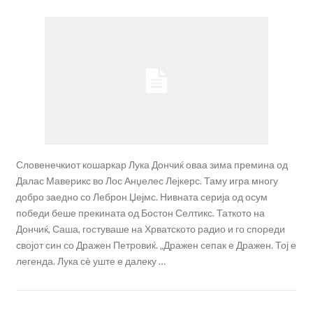
Словенечкиот кошаркар Лука Дончиќ оваа зима премина од
Далас Маверикс во Лос Анџелес Лејкерс. Таму игра многу
добро заедно со Леброн Џејмс. Нивната серија од осум
победи беше прекината од Бостон Селтикс. Таткото на
Дончиќ, Саша, гостуваше на Хрватското радио и го спореди
својот син со Дражен Петровиќ. „Дражен сепак е Дражен. Тој е
легенда. Лука сѐ уште е далеку …