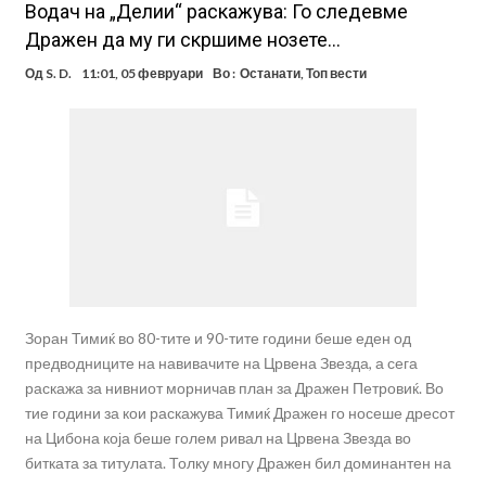
Водач на „Делии“ раскажува: Го следевме
Дражен да му ги скршиме нозете…
Од
S. D.
11:01, 05 февруари
Во :
Останати
,
Топ вести
Зоран Тимиќ во 80-тите и 90-тите години беше еден од
предводниците на навивачите на Црвена Звезда, а сега
раскажа за нивниот морничав план за Дражен Петровиќ. Во
тие години за кои раскажува Тимиќ Дражен го носеше дресот
на Цибона која беше голем ривал на Црвена Звезда во
битката за титулата. Толку многу Дражен бил доминантен на