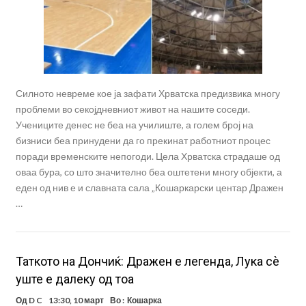
Силното невреме кое ја зафати Хрватска предизвика многу
проблеми во секојдневниот живот на нашите соседи.
Учениците денес не беа на училиште, а голем број на
бизниси беа принудени да го прекинат работниот процес
поради временските непогоди. Цела Хрватска страдаше од
оваа бура, со што значително беа оштетени многу објекти, а
еден од нив е и славната сала „Кошаркарски центар Дражен
…
Таткото на Дончиќ: Дражен е легенда, Лука сѐ
уште е далеку од тоа
Од
D C
13:30, 10 март
Во :
Кошарка