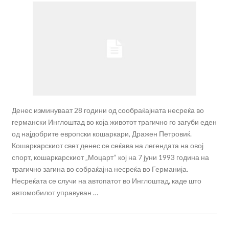
Денес изминуваат 28 години од сообраќајната несреќа во
германски Инглоштад во која животот трагично го загуби еден
од најдобрите европски кошаркари, Дражен Петровиќ.
Кошаркарскиот свет денес се сеќава на легендата на овој
спорт, кошаркарскиот „Моцарт“ кој на 7 јуни 1993 година на
трагично загина во собраќајна несреќа во Германија.
Несреќата се случи на автопатот во Инглоштад, каде што
автомобилот управуван …