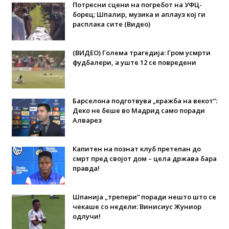
Потресни сцени на погребот на УФЦ-
борец: Шпалир, музика и аплауз кој ги
расплака сите (Видео)
(ВИДЕО) Голема трагедија: Гром усмрти
фудбалери, а уште 12 се повредени
Барселона подготвува „кражба на векот“:
Деко не беше во Мадрид само поради
Алварез
Капитен на познат клуб претепан до
смрт пред својот дом – цела држава бара
правда!
Шпанија „трепери“ поради нешто што се
чекаше со недели: Винисиус Жуниор
одлучи!